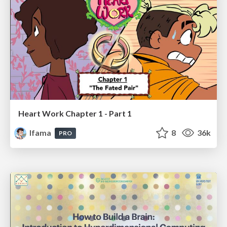
Heart Work Chapter 1 - Part 1
lfama
8
36k
PRO