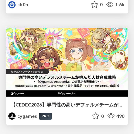
kk0n
0
1.6k
【CEDEC2026】専門性の高いデフォルメチームが挑んだ人材育成戦略 〜Cygames Academiaの企画から実施まで〜
cygames
0
490
PRO