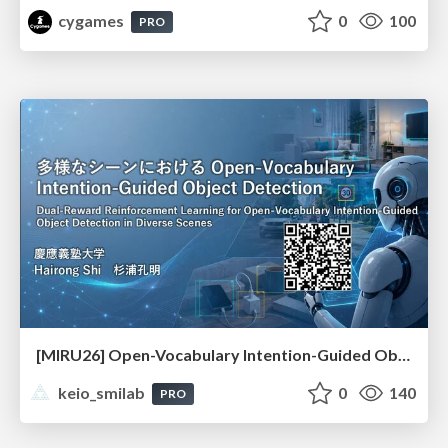
cygames
0
100
PRO
[MIRU26] Open-Vocabulary Intention-Guided Object Detection in Diverse Scenes
keio_smilab
0
140
PRO