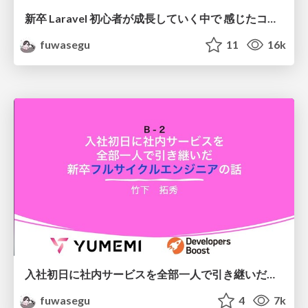
新卒 Laravel 初心者が成長していく中で 感じたコレジャナイ感/PHPerKaigi 2022
fuwasegu
11
16k
入社初日に社内サービスを全部一人で引き継いだ新卒フルサイクルエンジニアの話
fuwasegu
4
7k