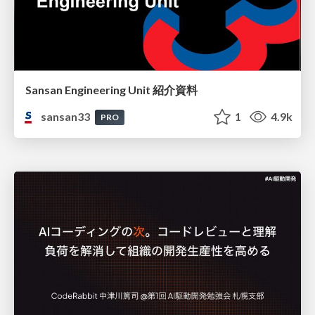
Sansan Engineering Unit 紹介資料
sansan33
1
4.9k
PRO