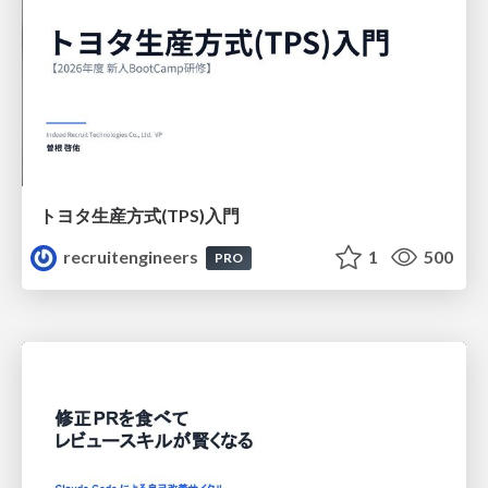
トヨタ⽣産⽅式(TPS)⼊⾨
recruitengineers
1
500
PRO