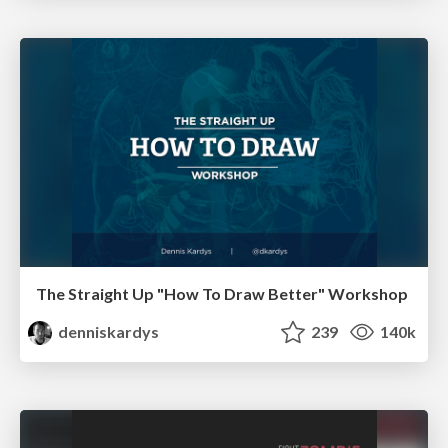
The Straight Up "How To Draw Better" Workshop
denniskardys
239
140k