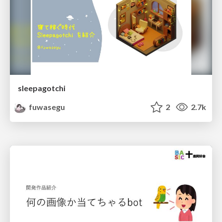
sleepagotchi
fuwasegu
2
2.7k