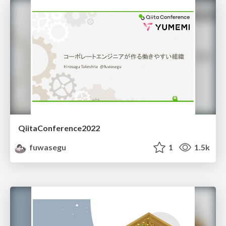
QiitaConference2022
fuwasegu
1
1.5k