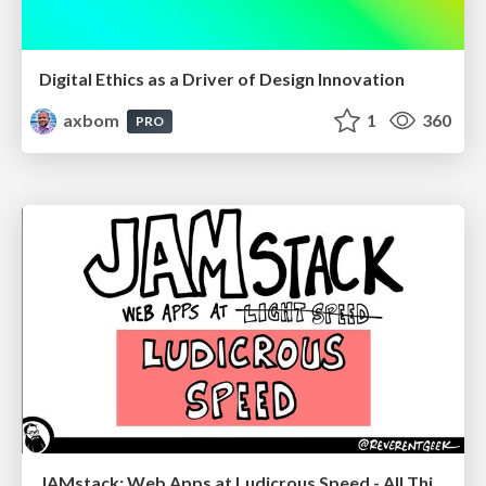
Digital Ethics as a Driver of Design Innovation
axbom
1
360
PRO
JAMstack: Web Apps at Ludicrous Speed - All Things Open 2022