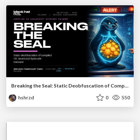
Breaking the Seal: Static Deobfuscation of Compiled V8 JavaScript Bytecode Malware
hshrzd
0
550