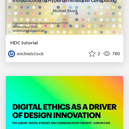
HDC tutorial
michielstock
2
780