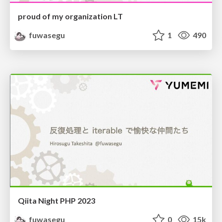
proud of my organization LT
fuwasegu
1
490
Qiita Night PHP 2023
fuwasegu
0
15k