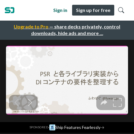
Sign in
Sign up for free
Upgrade to Pro
— share decks privately, control
downloads, hide ads and more …
·
Ship Features Fearlessly
→
SPONSORED