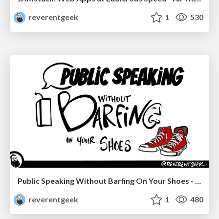
reverentgeek
1
530
Public Speaking Without Barfing On Your Shoes - THAT 2023
reverentgeek
1
480