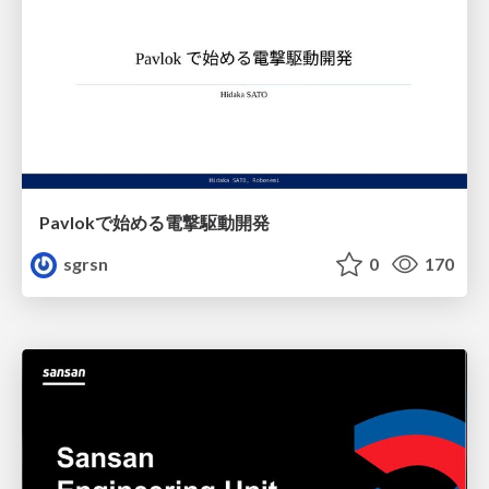
Pavlokで始める電撃駆動開発
sgrsn
0
170