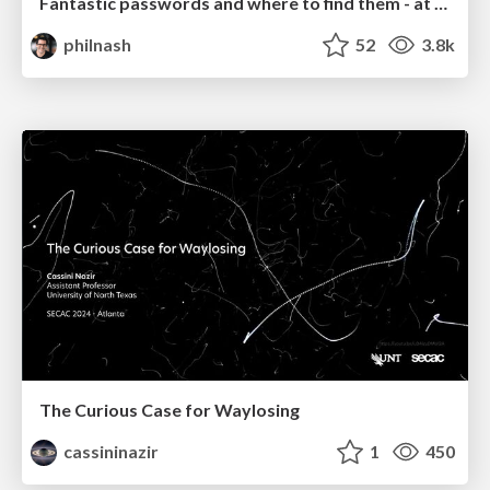
Fantastic passwords and where to find them - at NoRuKo
philnash
52
3.8k
The Curious Case for Waylosing
cassininazir
1
450