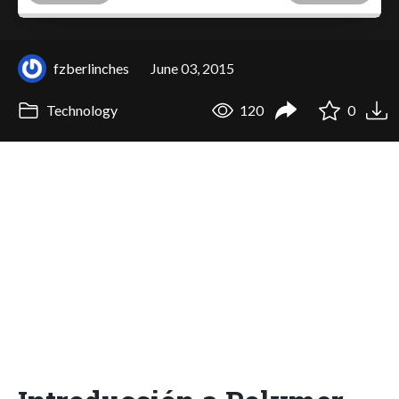
fzberlinches
June 03, 2015
Technology
120
0