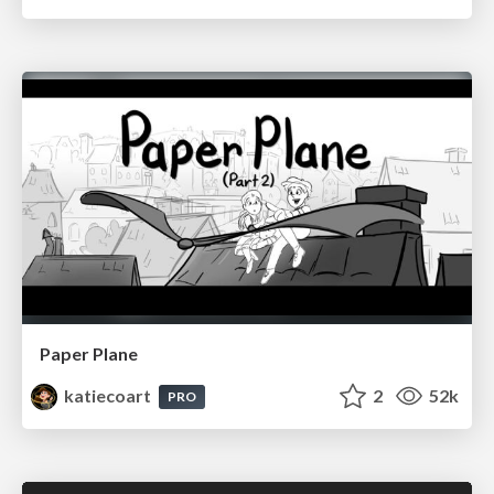
Paper Plane
katiecoart
2
52k
PRO