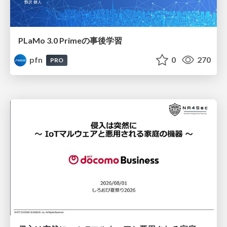
PLaMo 3.0 Primeの事後学習
pfn
0
270
PRO