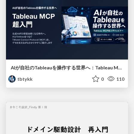
AIが自社のTableauを操作する世界へ：Tableau MCP超入門
tbtykk
0
110