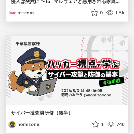
侵入は突然に 〜 IoTマルウェアと悪用される家庭の機器 ～ / When Intrusion Strikes: IoT Malware and the Abuse of Home Devices
nttcom
0
1.5k
サイバー捜査員研修（後半）
nomizone
1
740