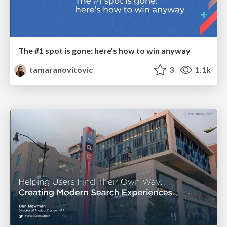
The #1 spot is gone: here's how to win anyway
tamaranovitovic
3
1.1k