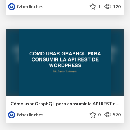
fzberlinches
1
120
Cómo usar GraphQL para consumir la API REST de WordPress - WordCamp Madrid 2017
fzberlinches
0
570