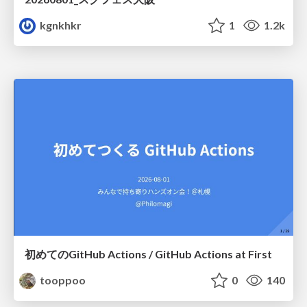
kgnkhkr
1
1.2k
初めてのGitHub Actions / GitHub Actions at First
tooppoo
0
140