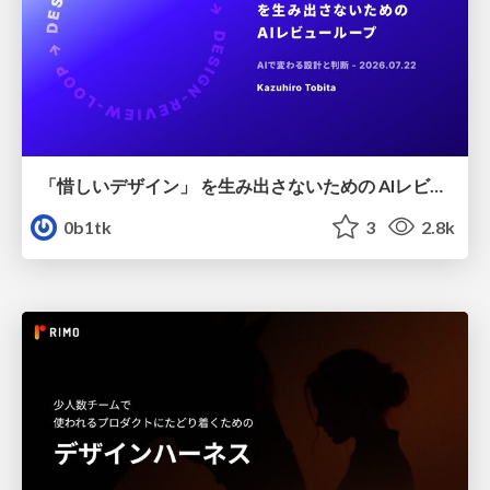
「惜しいデザイン」 を生み出さないための AIレビューループ
0b1tk
3
2.8k