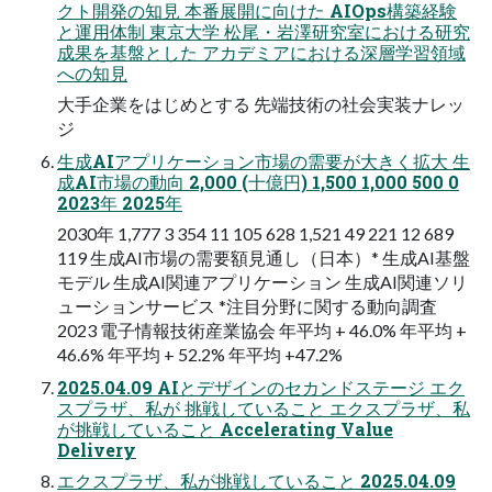
クト開発の知見 本番展開に向けた AIOps構築経験
と運用体制 東京大学 松尾・岩澤研究室における研究
成果を基盤とした アカデミアにおける深層学習領域
への知見
大手企業をはじめとする 先端技術の社会実装ナレッ
ジ
生成AIアプリケーション市場の需要が大きく拡大 生
成AI市場の動向 2,000 (十億円) 1,500 1,000 500 0
2023年 2025年
2030年 1,777 3 354 11 105 628 1,521 49 221 12 689
119 生成AI市場の需要額見通し（日本）* 生成AI基盤
モデル 生成AI関連アプリケーション 生成AI関連ソリ
ューションサービス *注目分野に関する動向調査
2023 電子情報技術産業協会 年平均 + 46.0% 年平均 +
46.6% 年平均 + 52.2% 年平均 +47.2%
2025.04.09 AIとデザインのセカンドステージ エク
スプラザ、私が 挑戦していること エクスプラザ、私
が挑戦していること Accelerating Value
Delivery
エクスプラザ、私が挑戦していること 2025.04.09