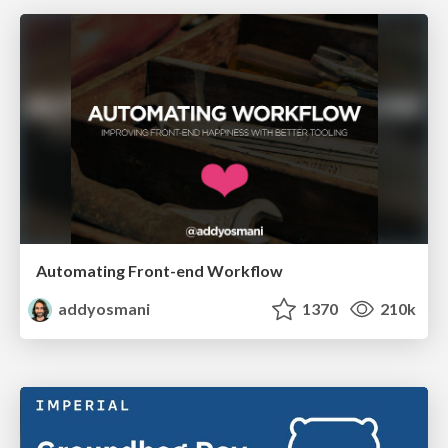
Automating Front-end Workflow
addyosmani
1370
210k