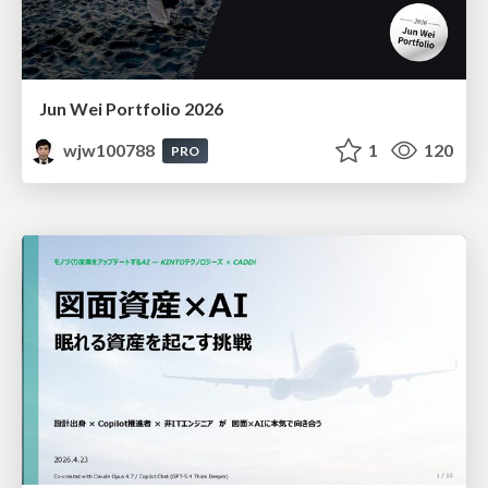
Jun Wei Portfolio 2026
wjw100788
1
120
PRO