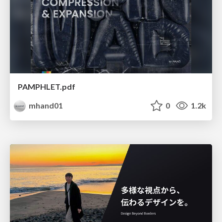
PAMPHLET.pdf
mhand01
0
1.2k