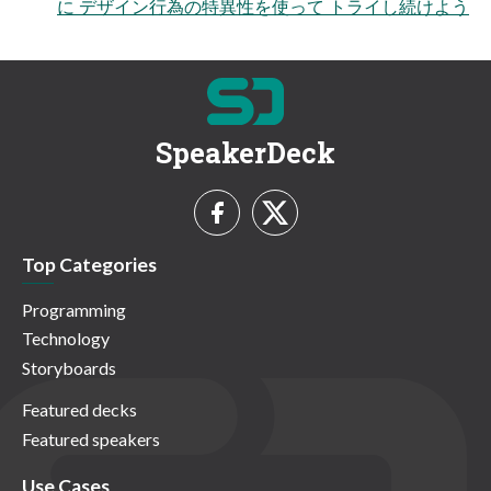
に デザイン行為の特異性を使って トライし続けよう
SpeakerDeck
Top Categories
Programming
Technology
Storyboards
Featured decks
Featured speakers
Use Cases