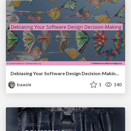
Debiasing Your Software Design Decision-Making @ Flowcon '26
baasie
1
140