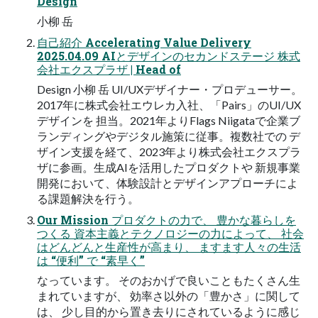
Design
小柳 岳
自己紹介 Accelerating Value Delivery
2025.04.09 AIとデザインのセカンドステージ 株式
会社エクスプラザ | Head of
Design 小柳 岳 UI/UXデザイナー・プロデューサー。
2017年に株式会社エウレカ入社、「Pairs」のUI/UX
デザインを 担当。2021年よりFlags Niigataで企業ブ
ランディングやデジタル施策に従事。複数社での デ
ザイン支援を経て、2023年より株式会社エクスプラ
ザに参画。生成AIを活用したプロダクトや 新規事業
開発において、体験設計とデザインアプローチによ
る課題解決を行う。
Our Mission プロダクトの力で、 豊かな暮らしを
つくる 資本主義とテクノロジーの力によって、 社会
はどんどんと生産性が高まり、 ますます人々の生活
は “便利” で “素早く”
なっています。 そのおかげで良いこともたくさん生
まれていますが、 効率さ以外の「豊かさ」に関して
は、 少し目的から置き去りにされているように感じ