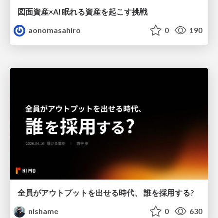
図面資産×AI 眠れる資産を起こす挑戦
aonomasahiro
0
190
全員がアウトプットを出せる時代、 誰を採用する?
nishame
0
630