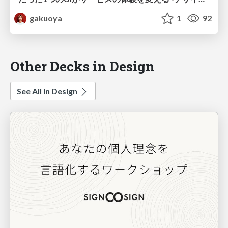
gakuoya
1
92
Other Decks in Design
See All in Design