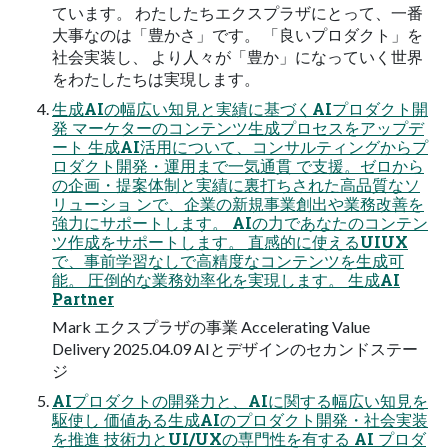
ています。 わたしたちエクスプラザにとって、一番
大事なのは「豊かさ」です。 「良いプロダクト」を
社会実装し、 より人々が「豊か」になっていく世界
をわたしたちは実現します。
生成AIの幅広い知見と実績に基づくAIプロダクト開
発 マーケターのコンテンツ生成プロセスをアップデ
ート 生成AI活用について、コンサルティングからプ
ロダクト開発・運用まで一気通貫 で支援。ゼロから
の企画・提案体制と実績に裏打ちされた高品質なソ
リューショ ンで、企業の新規事業創出や業務改善を
強力にサポートします。 AIの力であなたのコンテン
ツ作成をサポートします。 直感的に使えるUIUX
で、事前学習なしで高精度なコンテンツを生成可
能。 圧倒的な業務効率化を実現します。 生成AI
Partner
Mark エクスプラザの事業 Accelerating Value
Delivery 2025.04.09 AIとデザインのセカンドステー
ジ
AIプロダクトの開発力と、AIに関する幅広い知見を
駆使し 価値ある生成AIのプロダクト開発・社会実装
を推進 技術力とUI/UXの専門性を有する AI プロダ