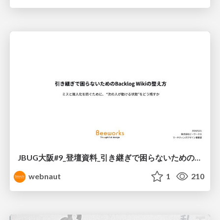
JBUG大阪#9_登壇資料_引き継ぎで困らないためのBacklogWikiの整え方_ミスと属人化を防ぐために、 “次の人が動ける状態”をどう残すか
webnaut
1
210