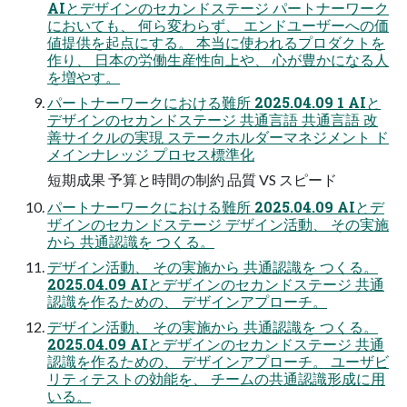
AIとデザインのセカンドステージ パートナーワーク
においても、 何ら変わらず、 エンドユーザーへの価
値提供を起点にする。 本当に使われるプロダクトを
作り、 日本の労働生産性向上や、 心が豊かになる人
を増やす。
パートナーワークにおける難所 2025.04.09 1 AIと
デザインのセカンドステージ 共通言語 共通言語 改
善サイクルの実現 ステークホルダーマネジメント ド
メインナレッジ プロセス標準化
短期成果 予算と時間の制約 品質 VS スピード
パートナーワークにおける難所 2025.04.09 AIとデ
ザインのセカンドステージ デザイン活動、 その実施
から 共通認識を つくる。
デザイン活動、 その実施から 共通認識を つくる。
2025.04.09 AIとデザインのセカンドステージ 共通
認識を作るための、 デザインアプローチ。
デザイン活動、 その実施から 共通認識を つくる。
2025.04.09 AIとデザインのセカンドステージ 共通
認識を作るための、 デザインアプローチ。 ユーザビ
リティテストの効能を、 チームの共通認識形成に用
いる。