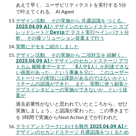
あえて早く、ユーザビリティテストを実行する 5分
で叶えてくれる、 AI Agent
デザイン活動、 その実施から 共通認識を つくる。
2025.04.09 AIとデザインのセカンドステージ スプ
レッドシートとDevinで テスト実行〜インパクト分
析、 その後ソリューション提案まで行う
実際にデモをご紹介しました
デザイン活動、 その実施から 二項対立を 紐解く。
2025.04.09 AIとデザインのセカンドステージ アウ
トカム 被験者データで、「5人中1人しか到達できな
い画面があった」という事象を元に、 このユーザー
ストーリーの実現には課題があるのではないかとい
うチームの認識ができた。 また、実際に使う顧客と
デプスインタビューの実施ができないか、という提
案が
過去必要性がないと思われていたところから、ぜひ
実施しましょう、と認識が変わった。 この導きまで
を 1時間で実施からNext Actionまでが行われた
クライアントワークにおける難所 2025.04.09 AIと
デザインのセカンドステージ 共通認識をつくるため