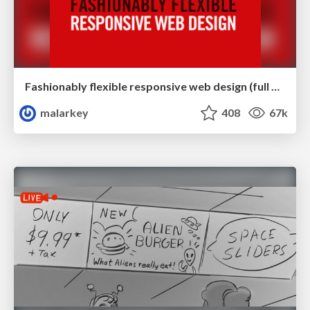
Fashionably flexible responsive web design (full day workshop)
malarkey
408
67k