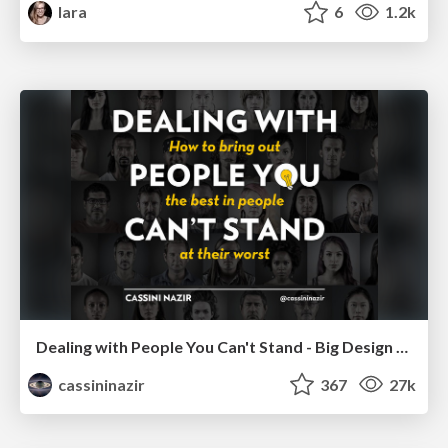
lara
6
1.2k
Dealing with People You Can't Stand - Big Design 2015
cassininazir
367
27k