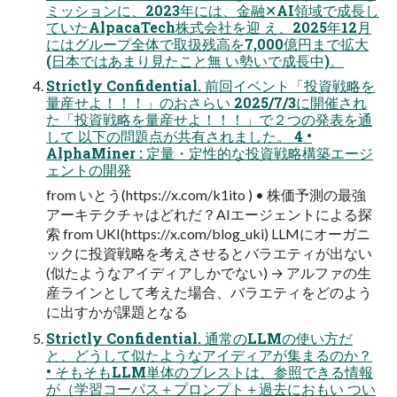
ミッションに、2023年には、金融✕AI領域で成長し
ていたAlpacaTech株式会社を迎 え、2025年12月
にはグループ全体で取扱残高を7,000億円まで拡大
(日本ではあまり見たこと無 い勢いで成長中)。
Strictly Confidential. 前回イベント「投資戦略を
量産せよ！！！」のおさらい 2025/7/3に開催され
た「投資戦略を量産せよ！！！」で２つの発表を通
して 以下の問題点が共有されました。 4 •
AlphaMiner : 定量・定性的な投資戦略構築エージ
ェントの開発
from いとう(https://x.com/k1ito ) • 株価予測の最強
アーキテクチャはどれだ？AIエージェントによる探
索 from UKI(https://x.com/blog_uki) LLMにオーガニ
ックに投資戦略を考えさせるとバラエティが出ない
(似たようなアイディアしかでない) → アルファの生
産ラインとして考えた場合、バラエティをどのよう
に出すかが課題となる
Strictly Confidential. 通常のLLMの使い方だ
と、どうして似たようなアイディアが集まるのか？
• そもそもLLM単体のブレストは、参照できる情報
が（学習コーパス＋プロンプト＋過去におもい つい