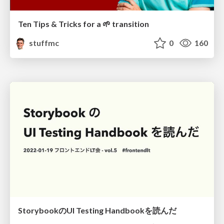
Ten Tips & Tricks for a 🌱 transition
stuffmc
0
160
StorybookのUI Testing Handbookを読んだ