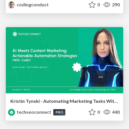
codingconduct
0
290
Kristin Tynski - Automating Marketing Tasks With AI
techseoconnect
0
440
PRO