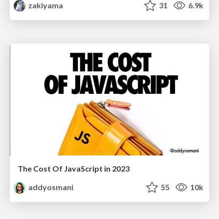
zakiyama
31
6.9k
The Cost Of JavaScript in 2023
addyosmani
55
10k