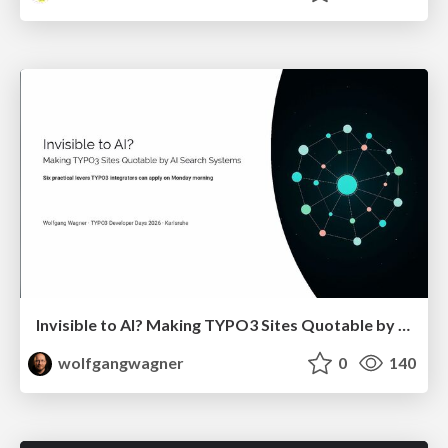
Invisible to AI? Making TYPO3 Sites Quotable by AI Search Systems
wolfgangwagner
0
140