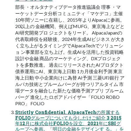
部長 ・オルタナティブデータ推進協議会 理事 ・マ
ーケットデータ分析コミュニティ「マケデコ」主催
10年間ソニーに在籍し、2015年よりAlpacaに参画。
20以上の 金融機関、例えばMUFG、東京海上などと
AI研究開発プロ ジェクトをリード。 AlpacaJapanの
代表取締役を経験後、2024年生成AIビジネス が大き
く立ち上がるタイミングでAlpacaTechでソリューシ
ョ ン事業部を立ち上げ。生成AIを活用した投資戦略
設計や金融 商品のマーケティング、DXプロジェク
トを多数推進。 過去にリリースされたAIプロダクト
債券運用にAI、東京海上日動 1カ月後金利予測 東京
海上日動 中小企業向けに為替 AI予測 三菱UFJ銀行 ア
ルパカ技術とブルームバーグが持つリアルタイム 市
場データを融合した新たな価格予測アプリ ブルーム
バーグ 進化したロボアドバイザー「FOLIO ROBO
PRO」 FOLIO
Strictly Confidential. AlpacaTechの所属する
FOLIOグループについても少しだけご紹介 3 2015
年12月に株式会社FOLIOを設立、2021年にSBIグ
ループへ参画。「明日の金融をデザインす る。」を