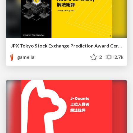
JPX Tokyo Stock Exchange Prediction Award Ceremony 解法総評
gamella
2
2.7k