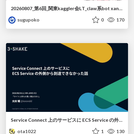
20260807_第6回_関東kaggler会LT_claw系bot xangiと始める、"寂しくない" kaggle
sugupoko
0
170
Service Connect 上のサービスに ECS Service の外側から到達できなかった話
ota1022
1
130