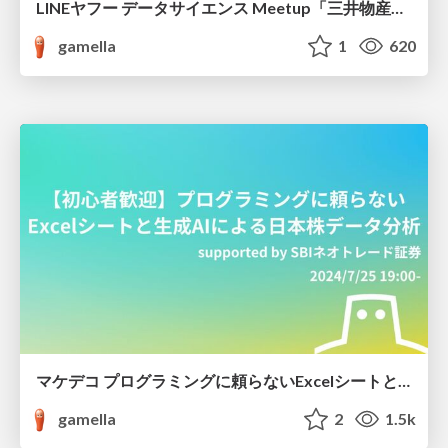
LINEヤフー データサイエンス Meetup「三井物産コモディティ予測チャレンジ」の舞台裏-AlpacaTechパート
gamella
1
620
マケデコ プログラミングに頼らないExcelシートと生成AIによる日本株データ分析 発表資料
gamella
2
1.5k