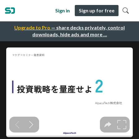
Sign in
Sign up for free
Upgrade to Pro
— share decks privately, control
downloads, hide ads and more …