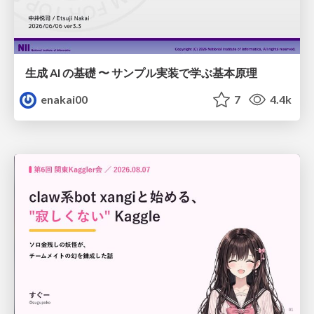
生成 AI の基礎 〜 サンプル実装で学ぶ基本原理
enakai00
7
4.4k