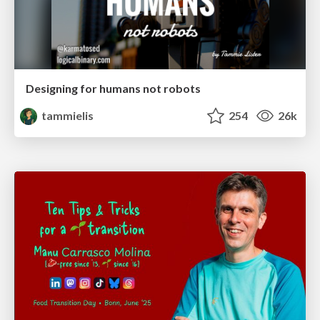
Designing for humans not robots
tammielis
254
26k