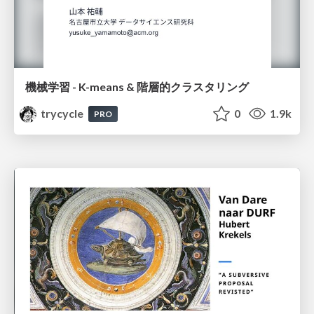
機械学習 - K-means & 階層的クラスタリング
trycycle
0
1.9k
PRO