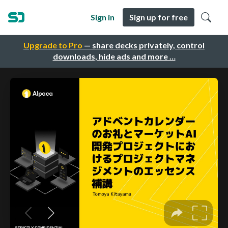
Sign in
Sign up for free
Upgrade to Pro
— share decks privately, control
downloads, hide ads and more …