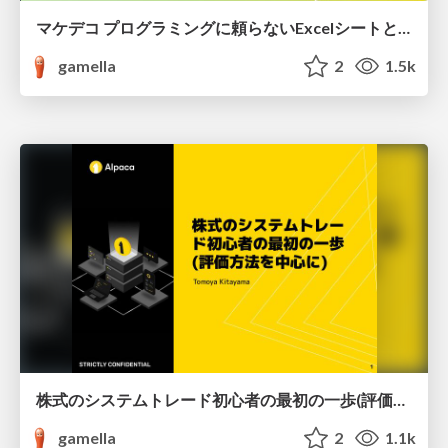
マケデコ プログラミングに頼らないExcelシートと生成AIによる日本株データ分析 発表資料
gamella
2
1.5k
株式のシステムトレード初心者の最初の一歩(評価方法を中心に)
gamella
2
1.1k