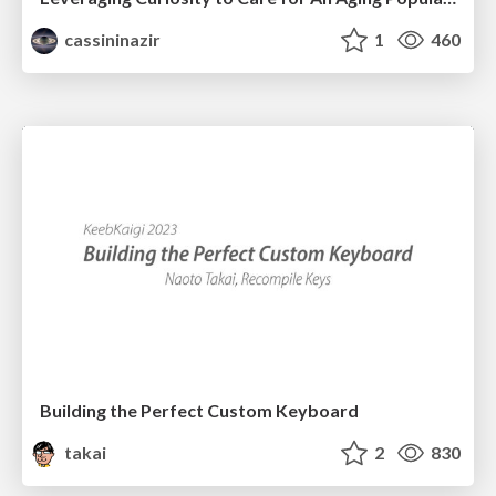
cassininazir
1
460
Building the Perfect Custom Keyboard
takai
2
830