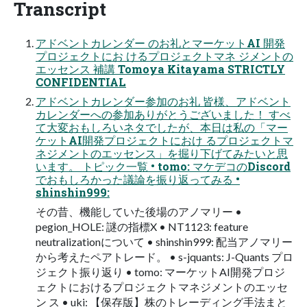
Transcript
アドベントカレンダー のお礼とマーケットAI 開発
プロジェクトにお けるプロジェクトマネ ジメントの
エッセンス 補講 Tomoya Kitayama STRICTLY
CONFIDENTIAL
アドベントカレンダー参加のお礼 皆様、アドベント
カレンダーへの参加ありがとうございました！ すべ
て大変おもしろいネタでしたが、本日は私の「マー
ケットAI開発プロジェクトにおけ るプロジェクトマ
ネジメントのエッセンス」を掘り下げてみたいと思
います。 トピック一覧 • tomo: マケデコのDiscord
でおもしろかった議論を振り返ってみる •
shinshin999:
その昔、機能していた後場のアノマリー •
pegion_HOLE: 謎の指標X • NT1123: feature
neutralizationについて • shinshin999: 配当アノマリー
から考えたペアトレード。 • s-jquants: J-Quants プロ
ジェクト振り返り • tomo: マーケットAI開発プロジ
ェクトにおけるプロジェクトマネジメントのエッセ
ン ス • uki: 【保存版】株のトレーディング手法まと