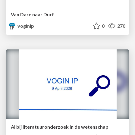
Van Dare naar Durf
voginip
0
270
AI bij literatuuronderzoek in de wetenschap