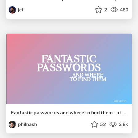
jct
2
480
Fantastic passwords and where to find them - at NoRuKo
philnash
52
3.8k