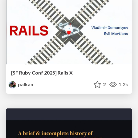
[SF Ruby Conf 2025] Rails X
palkan
2
1.2k