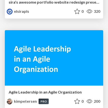
sira's awesome portfolio website redesign presentation
elsirapls
0
320
Agile Leadership in an Agile Organization
kimpetersen
0
200
PRO