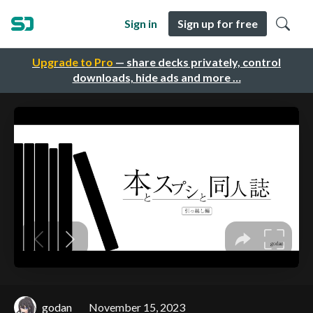
Sign in
Sign up for free
Upgrade to Pro
— share decks privately, control
downloads, hide ads and more …
godan
November 15, 2023