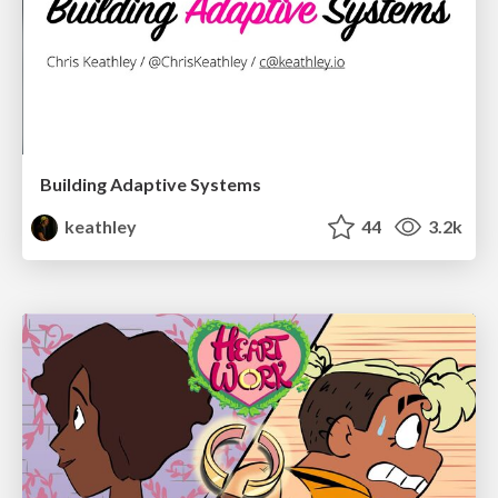
Building Adaptive Systems
keathley
44
3.2k