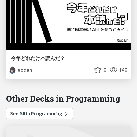
今年どれだけ本読んだ？
godan
0
140
Other Decks in Programming
See All in Programming