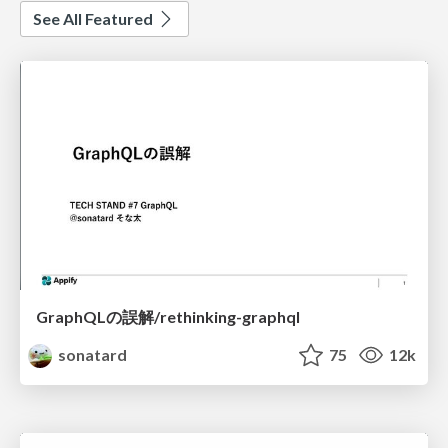
See All Featured
GraphQLの誤解/rethinking-graphql
sonatard
75
12k