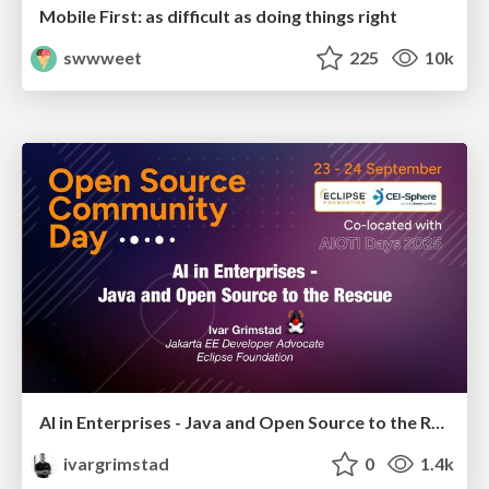
Mobile First: as difficult as doing things right
swwweet
225
10k
AI in Enterprises - Java and Open Source to the Rescue
ivargrimstad
0
1.4k