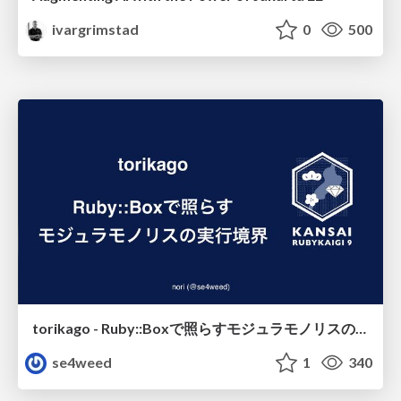
ivargrimstad
0
500
torikago - Ruby::Boxで照らすモジュラモノリスの実行境界
se4weed
1
340