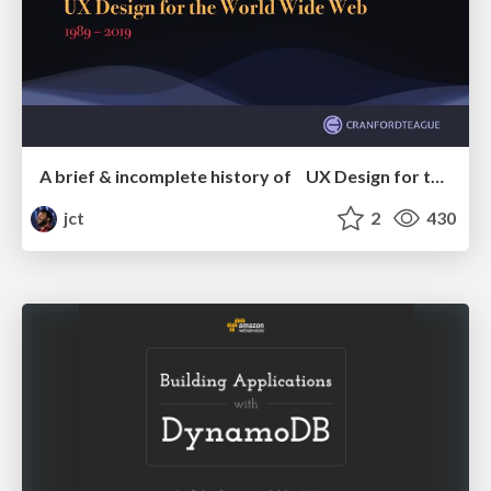
A brief & incomplete history of UX Design for the World Wide Web: 1989–2019
jct
2
430