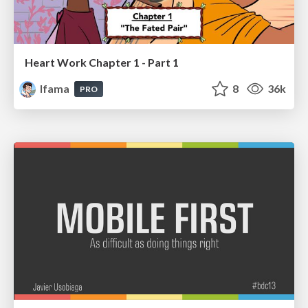
Heart Work Chapter 1 - Part 1
lfama
8
36k
PRO