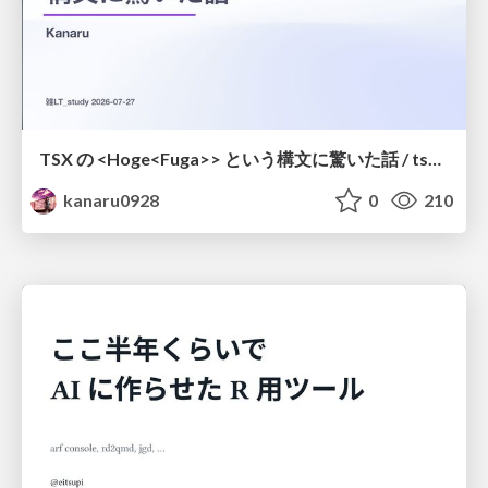
TSX の <Hoge<Fuga>> という構文に驚いた話 / tsx-type-argument-syntax
kanaru0928
0
210