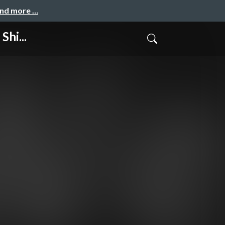
and more …
Shi...