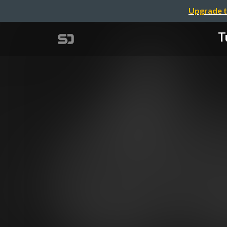
Upgrade t
T