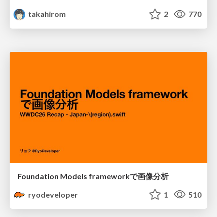
takahirom
2
770
Foundation Models frameworkで画像分析
ryodeveloper
1
510