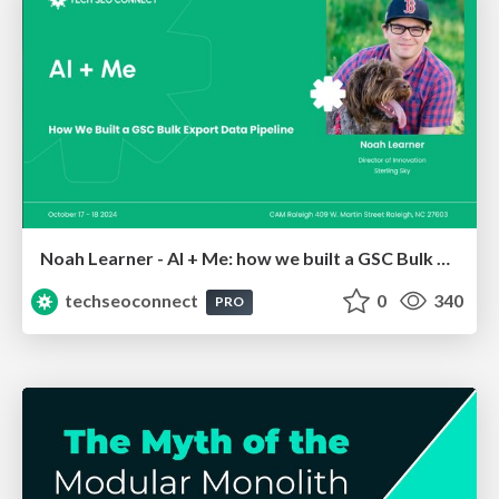
Noah Learner - AI + Me: how we built a GSC Bulk Export data pipeline
techseoconnect
0
340
PRO