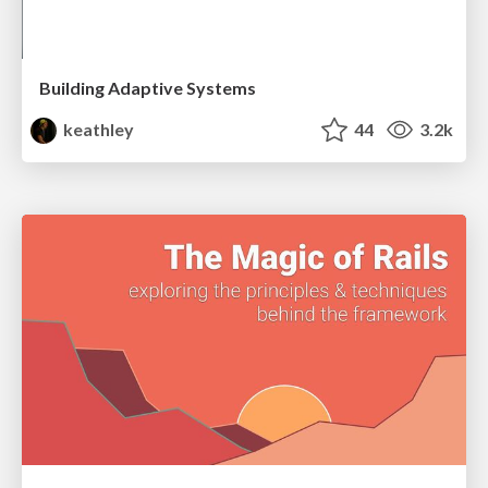
Building Adaptive Systems
keathley
44
3.2k