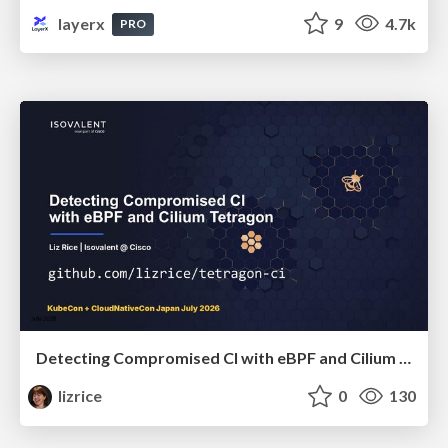
layerx
9
4.7k
PRO
Detecting Compromised CI with eBPF and Cilium Tetragon
lizrice
0
130