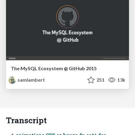
The MySQL Ecosystem @ GitHub 2015
samlambert
251
13k
Transcript