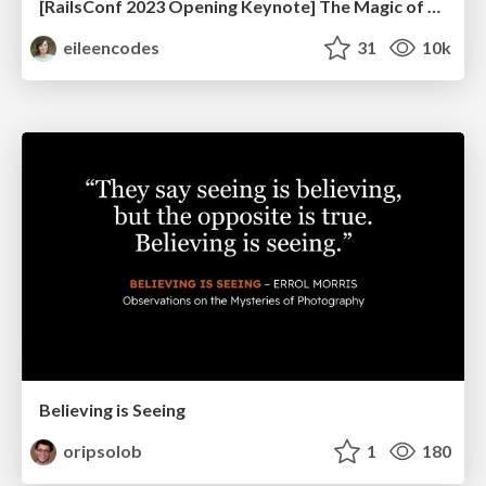
[RailsConf 2023 Opening Keynote] The Magic of Rails
eileencodes
31
10k
Believing is Seeing
oripsolob
1
180