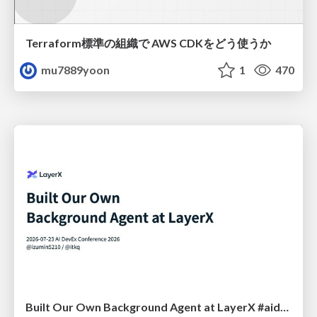
Terraform標準の組織で AWS CDKをどう使うか
mu7889yoon
1
470
Built Our Own Background Agent at LayerX #aidevex_findy