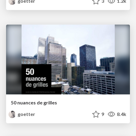
goetter
3
1.2k
50 nuances de grilles
goetter
9
8.4k