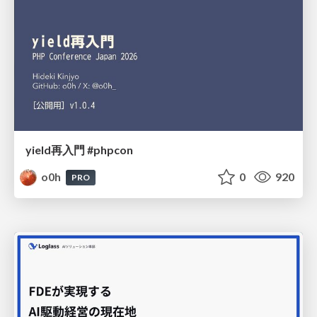
yield再入門 #phpcon
o0h
0
920
PRO