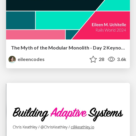
The Myth of the Modular Monolith - Day 2 Keynote - Rails World 2024
eileencodes
28
3.6k