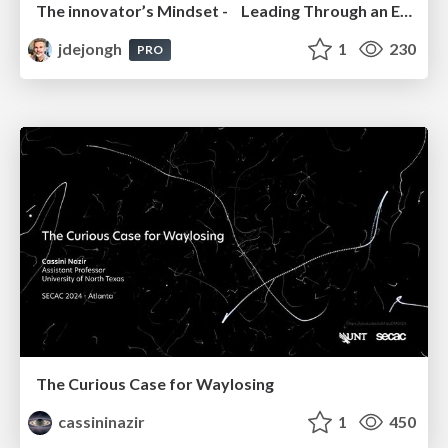
The innovator’s Mindset - Leading Through an Era of Exponential Change - McGill University 2025
jdejongh
1
230
PRO
The Curious Case for Waylosing
cassininazir
1
450