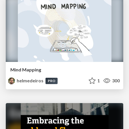
Mind Mapping
helmedeiros
1
300
PRO