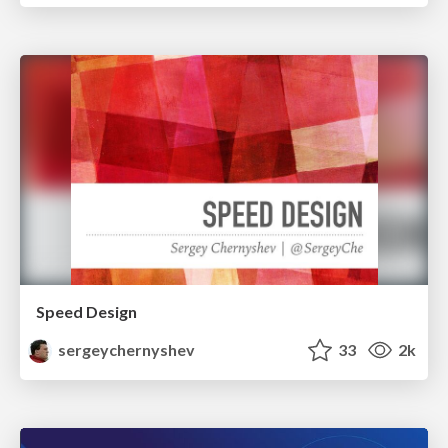
Speed Design
sergeychernyshev
33
2k