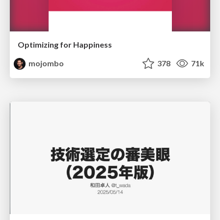
Optimizing for Happiness
mojombo
378
71k