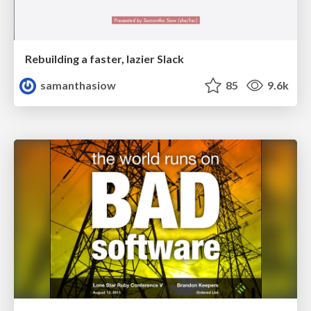
Rebuilding a faster, lazier Slack
samanthasiow
85
9.6k