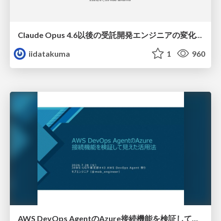
Claude Opus 4.6以後の受託開発エンジニアの変化(Claude Code開発ノウハウ大公開スペシャルbyクラスメソッド)
iidatakuma
1
960
AWS DevOps AgentのAzure接続機能を検証して見えた活用法／Use Cases Verified for the AWS DevOps Agent's Azure Connectivity Feature