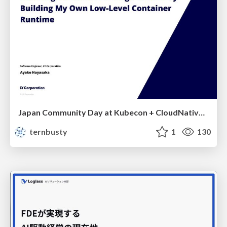
Japan Community Day at Kubecon + CloudNativeCon Japan 2026: Learning Container Privilege Control by Building My Own Low-Level Container Runtime
ternbusty
1
130