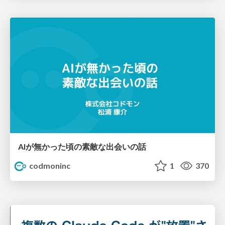
AIが無かった頃の素敵な出会いの話
codmoninc
1
370