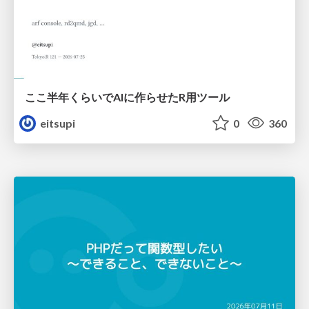
ここ半年くらいでAIに作らせたR用ツール
eitsupi
0
360