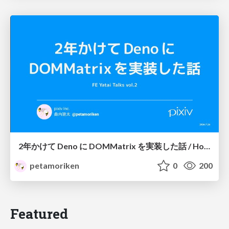
2年かけて Deno に DOMMatrix を実装した話 / How I implemented DOMMatrix in Deno over two years
petamoriken
0
200
Featured