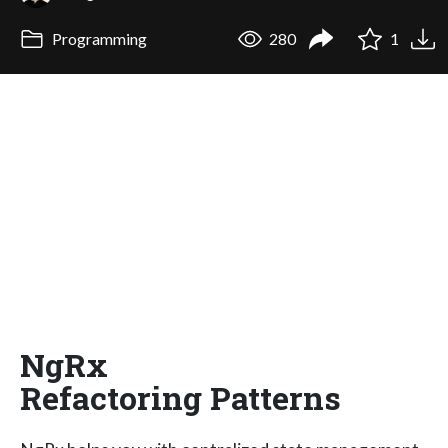
Programming
280
1
NgRx
Refactoring Patterns