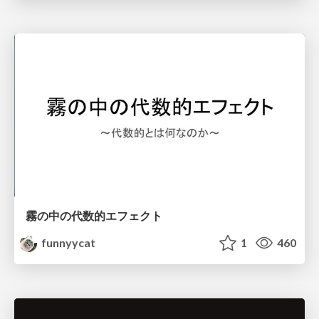
霧の中の代数的エフェクト
funnyycat
1
460