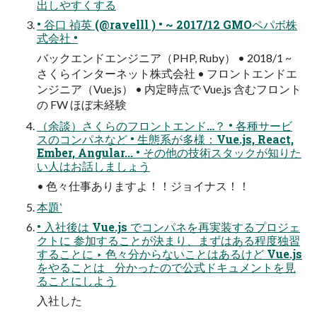
出しやすくする
• ⾕⼝ 禎英 (@ravelll ) • ~ 2017/12 GMOペパボ株
式会社 •
バックエンドエンジニア（PHP, Ruby） • 2018/1 ~
さくらインターネット株式会社 • フロントエンドエ
ンジニア（Vue.js） • 内定時点で Vue.js 含むフロント
の FW ほぼ未経験
（余談）さくらのフロントエンド…？ • 各種サービ
スのコンパネなど • ⽣態系が多様：Vue.js, React,
Ember, Angular... • その他の技術スタックが知りた
い⼈はお話しましょう
• ⾊々仕事ありますよ！！ジョイナス！！
本題‛
• ⼊社後は Vue.js でコンパネを再実装するプロジェ
クトに 参加することが決まり、まずはある程度独習
することに ‣ ⾊々分からないことはあるけど Vue.js
をやることは 分かったので公式ドキュメントを⾒
ることにしよう
⼊社した