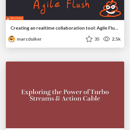
Creating an realtime collaboration tool: Agile Flush - .NET Oxford
marcduiker
35
2.5k