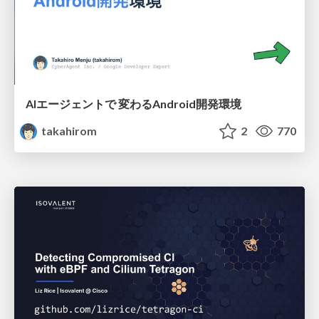
AIエージェントで 変わるAndroid開発環境
takahirom
2
770