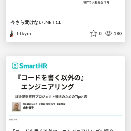
今さら聞けない .NET CLI
htkym
0
180