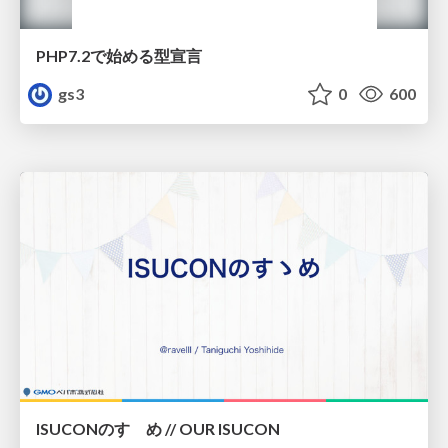
PHP7.2で始める型宣言
gs3
0
600
ISUCONのすゝめ // OUR ISUCON