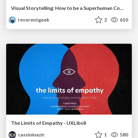
Visual Storytelling: How to be a Superhuman Communicator
reverentgeek
2
610
The Limits of Empathy - UXLibs8
cassininazir
1
580