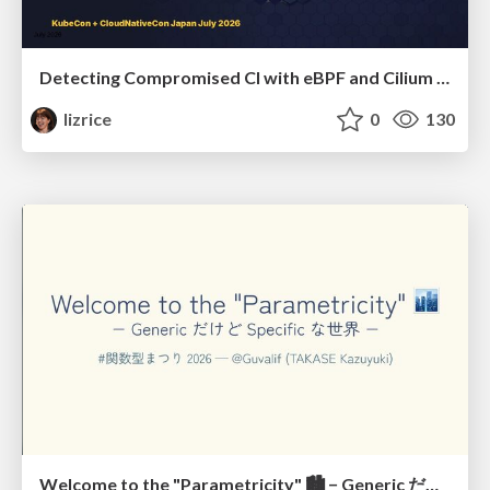
Detecting Compromised CI with eBPF and Cilium Tetragon
lizrice
0
130
Welcome to the "Parametricity" 🏙️ − Generic だけど Specific な世界 −