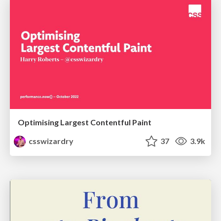
Optimising Largest Contentful Paint
csswizardry
37
3.9k