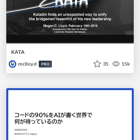
KATA
mclloyd
35
15k
PRO