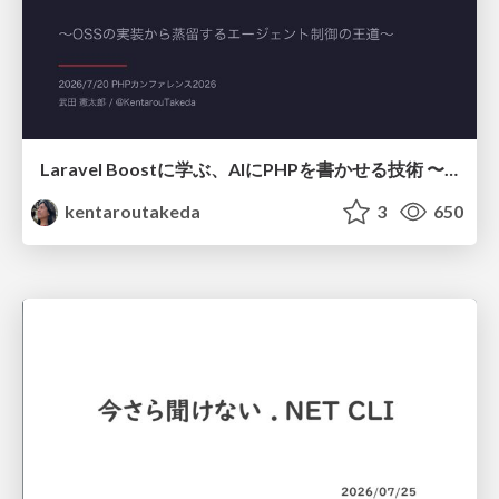
Laravel Boostに学ぶ、AIにPHPを書かせる技術 〜OSSの実装から蒸留するエージェント制御の王道〜
kentaroutakeda
3
650