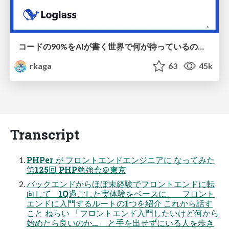
コードの90%をAIが書く世界で何が待っているのか / What awaits us in a world where 90% of the code is written by AI
rkaga
63
45k
Transcript
PHPer が フロントエンドエンジニアに なってみた
第125回 PHP勉強会＠東京
バックエンドからほぼ未経験でフロントエンドに転
向して 1Q過ごした実体験をベースに、 フロント
エンドに⼊⾨するルートの1つを紹介 これから話す
こと ねらい 「フロントエンド⼊⾨したいけど何から
始めたら良いのか…」 と⼿を出せずにいる⼈を歩き