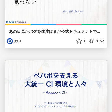
あの日見たバグを僕達はまだ公式ドキュメントで見れない / The bug we saw that day
gs3
1
1.6k