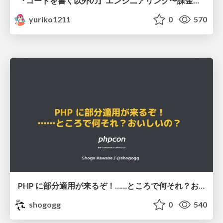
『コードを書く以外の』エンジニアリング〜課金基盤移行プロジェクト推進のためのTips4選
yuriko1211
0
570
PHP に部分適用が来るぞ！……ところで何それ？おいしいの？ #phpcon / phpcon-2026
shogogg
0
540