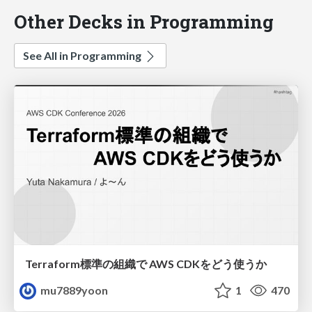
Other Decks in Programming
See All in Programming
Terraform標準の組織で AWS CDKをどう使うか
mu7889yoon
1
470