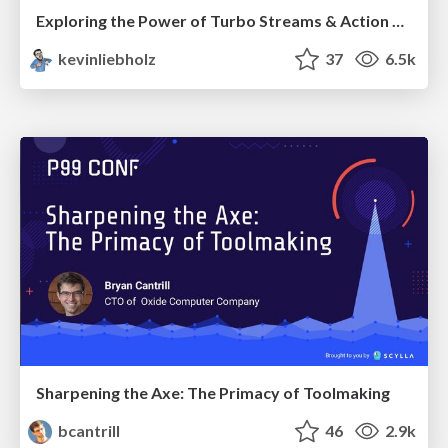
Exploring the Power of Turbo Streams & Action Cable | RailsConf2023
kevinliebholz
37
6.5k
Sharpening the Axe: The Primacy of Toolmaking
bcantrill
46
2.9k