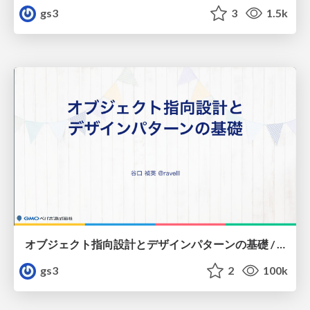
gs3
3
1.5k
オブジェクト指向設計とデザインパターンの基礎 / Basics of object oriented design and design pattern
gs3
2
100k