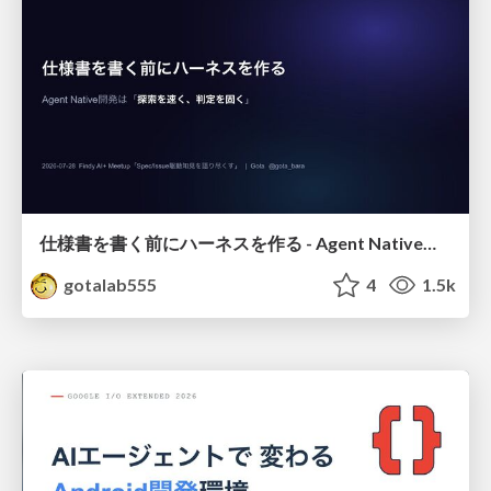
仕様書を書く前にハーネスを作る - Agent Native開発は「探索を速く、判定を固く」
gotalab555
4
1.5k