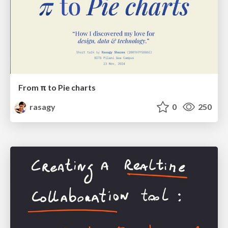
From π to Pie charts
rasagy
0
250