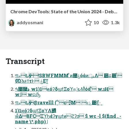
Chrome DevTools: State of the Union 2024 - Debugging React & Beyond
addyosmani
10
1.3k
Transcript
୩ޱఓӳ!SBWFMMM ͋ͷ೔ݟͨόάͷৄࡉΛ ๻ୡ͸·ͩ
ެࣜυΩϡϝϯτͰ ݟΕͳ͍
ࠓ೔࿩͢͜ͱ w1)1ͷόʔδϣϯΞοϓதʹ౿Μͩόάʹ͍ͭͯ wܦҢ
wࣄ݅ wରԠ
୩ޱఓӳ@ravelll ( ͨʹ͙ͪc͙ͬ͞Μ ͱݺ͹Ε͍ͯ·͢
1)1ͷόʔδϣϯΞοϓΛ΍͍ͬͯͨ
w͋Δ8FCΞϓϦέʔγϣϯͷϩʔϧ $ wc -l $(find . -
name \*.php) |