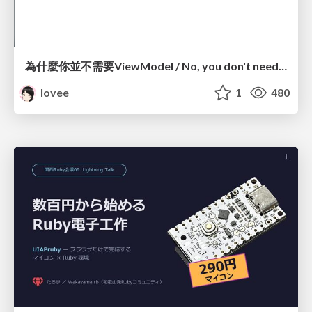
為什麼你並不需要ViewModel / No, you don't need a ViewModel
lovee
1
480