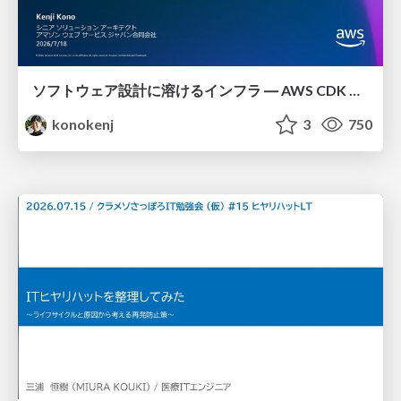
ソフトウェア設計に溶けるインフラ ― AWS CDK のインフラ認識論
konokenj
3
750