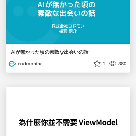
AIが無かった頃の素敵な出会いの話
codmoninc
1
380