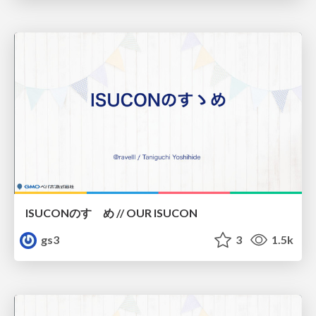
ISUCONのすゝめ // OUR ISUCON
gs3
3
1.5k