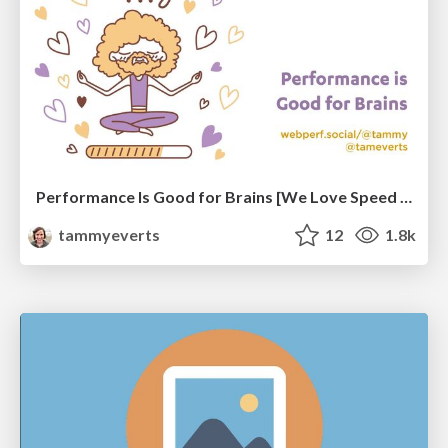
Performance Is Good for Brains [We Love Speed 2024]
tammyeverts
12
1.8k