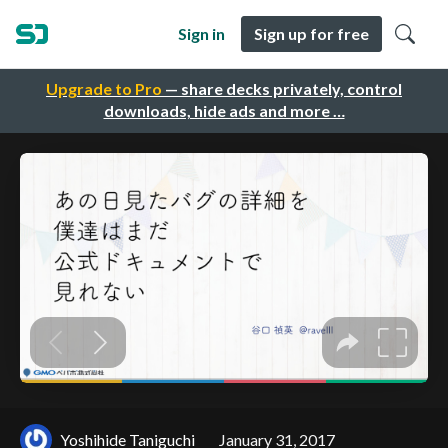
Sign in
Sign up for free
Upgrade to Pro
— share decks privately, control
downloads, hide ads and more …
Yoshihide Taniguchi
January 31, 2017