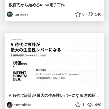
数百円から始めるRuby電子工作
tarosay
0
140
AI時代に設計が 最大の生産性レバーになる 意図駆動開発とデータを消さない設計｜Don't Delete Your Data or Your Intent — Design as the Deepest Lever in the AI Era
tomohisa
1
690