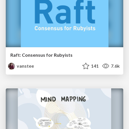
Raft: Consensus for Rubyists
vanstee
141
7.6k