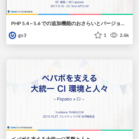
PHP 5.4 ~ 5.6 での追加機能のおさらいとバージョンアップへの誘い / php54 to 56 and version up
gs3
1
2.6k
ペパボを支える大統一CI基盤と人々