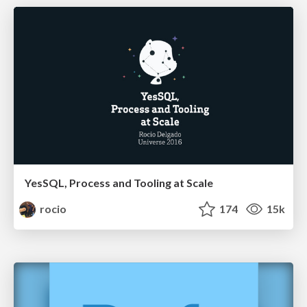
YesSQL, Process and Tooling at Scale
rocio
174
15k