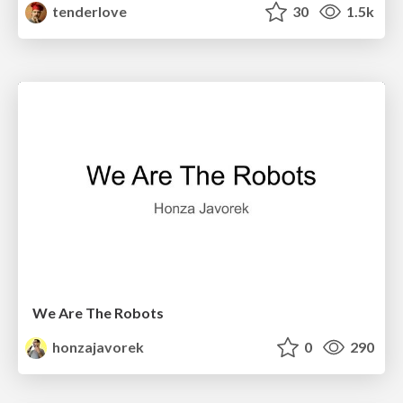
tenderlove
30
1.5k
We Are The Robots
honzajavorek
0
290