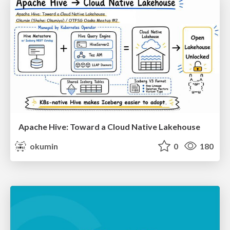
Apache Hive: Toward a Cloud Native Lakehouse
okumin
0
180