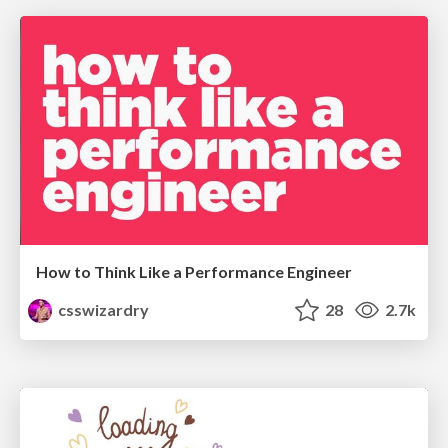
How to Think Like a Performance Engineer
csswizardry
28
2.7k