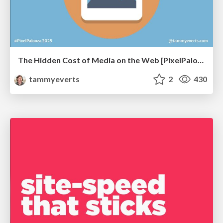
The Hidden Cost of Media on the Web [PixelPalooza 2025]
tammyeverts
2
430