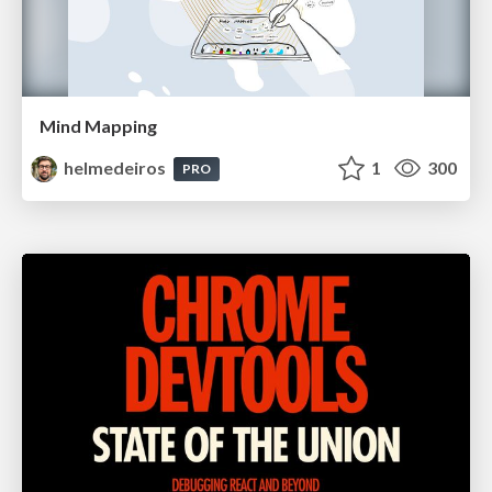
Mind Mapping
helmedeiros
1
300
PRO