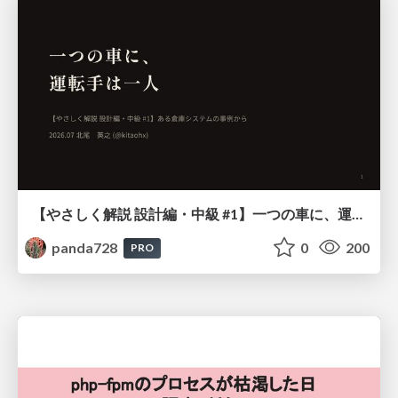
【やさしく解説 設計編・中級 #1】一つの車に、運転手は一人 ～ある倉庫システムの事例から～
panda728
0
200
PRO