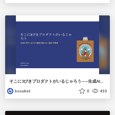
そこに3びきプロダクトがいるじゃろう——生成AI時代における“価値が届かない理由”の構造
kosuket
0
410