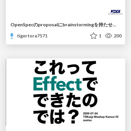
OpenSpecのproposalにbrainstormingを持たせてみた
tigertora7571
1
200