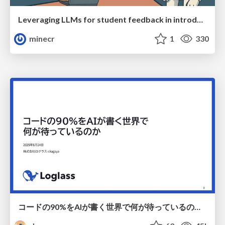
Leveraging LLMs for student feedback in introductory data science courses - posit::conf(2025)
minecr
1
330
コードの90%をAIが書く世界で何が待っているのか / What awaits us in a world where 90% of the code is written by AI