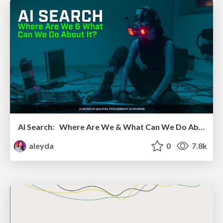
AI Search: Where Are We & What Can We Do About It?
aleyda
0
7.8k