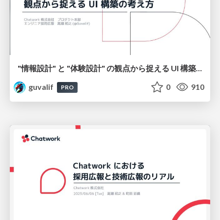
"情報設計" と "体験設計" の観点から捉える UI 構築の考え方 / Approaches to UI Construction from the Perspectives of "Information Architecture" and "Experience Design"
guvalif
0
910
PRO