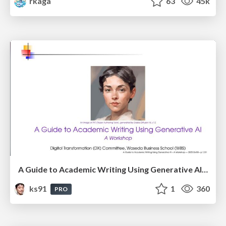
rkaga
63
45k
A Guide to Academic Writing Using Generative AI - A Workshop
ks91
1
360
PRO