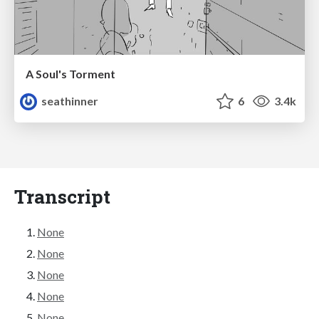
A Soul's Torment
seathinner
6
3.4k
Transcript
None
None
None
None
None