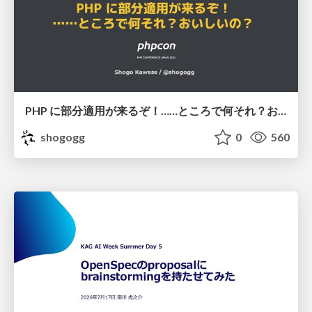
PHP に部分適用が来るぞ！……ところで何それ？おいしいの？ #phpcon / phpcon-2026
shogogg
0
560