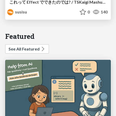
これって Effect でできたのでは? / TSKaigi Mashup Kansai #2
susisu
0
140
Featured
See All Featured