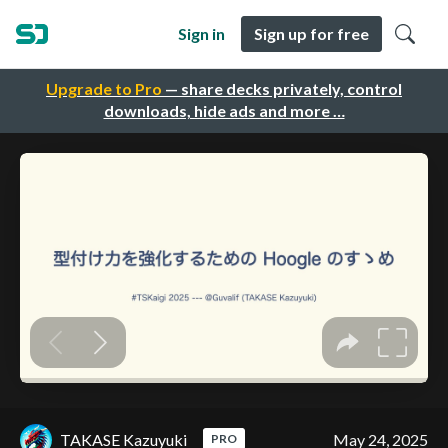
Sign in
Sign up for free
Upgrade to Pro
— share decks privately, control
downloads, hide ads and more …
TAKASE Kazuyuki
May 24, 2025
PRO