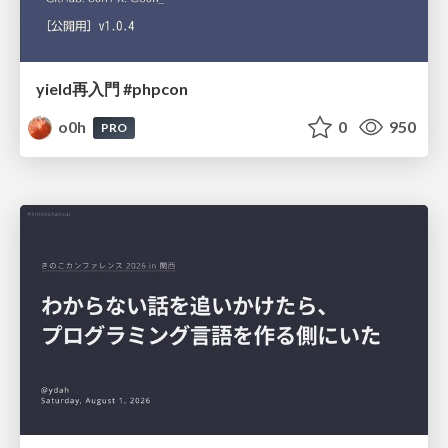
yield再入門 #phpcon
o0h
0
950
PRO