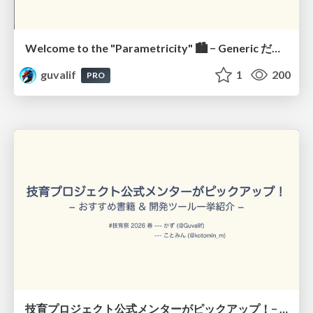
Welcome to the "Parametricity" 🏙️ − Generic だけど Specific な世界 −
guvalif
1
200
PRO
技育プロジェクト公式メンターがピックアップ！− おすすめ書籍 & 開発ツール一挙紹介 − / Geek Project Mentors' Picks: Books & Dev Tools