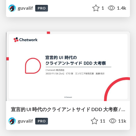
guvalif
1
1.4k
PRO
宣言的 UI 時代のクライアントサイド DDD 大考察 / Client-side DDD in the Age of Declarative UI
guvalif
11
11k
PRO