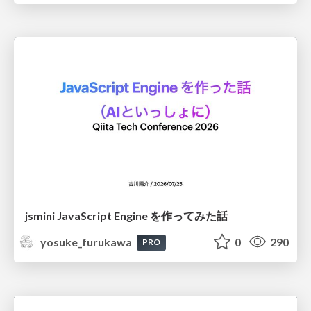
jsmini JavaScript Engine を作ってみた話
yosuke_furukawa
0
290
PRO