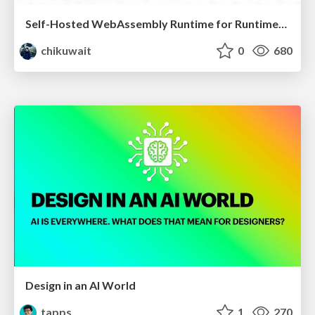
Self-Hosted WebAssembly Runtime for Runtime-Neutral Checkpoint/Restore in Edge–Cloud Continuum
chikuwait
0
680
Design in an AI World
tapps
1
270