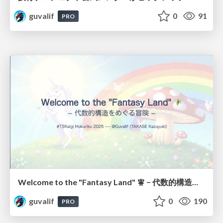
guvalif
0
91
PRO
Welcome to the "Fantasy Land" 🧚 − 代数的構造をめぐる冒険 −
guvalif
0
190
PRO