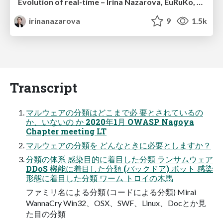
Evolution of real-time – Irina Nazarova, EuRuKo, 2024
irinanazarova
9
1.5k
Transcript
マルウェアの分類はどこまで必 要とされているの
か、いないの か 2020年1月 OWASP Nagoya
Chapter meeting LT
マルウェアの分類を どんなときに必要としますか？
分類の体系 感染目的に着目した分類 ランサムウェア
DDoS 機能に着目した分類 (バックドア) ボット 感染
形態に着目した分類 ワーム トロイの木馬
ファミリ名による分類 (コードによる分類) Mirai
WannaCry Win32、OSX、SWF、Linux、Docとか見
た目の分類