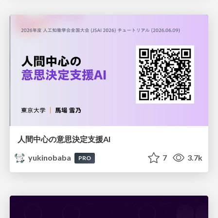
人間中心の意思決定支援AI
yukinobaba
7
3.7k
PRO