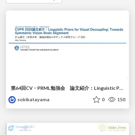
第64回CV・PRML勉強会 論文紹介：Linguistic Priors for Visual Decoupling: Towards Symmetric Vision-Brain Alignment
sokikatayama
0
150