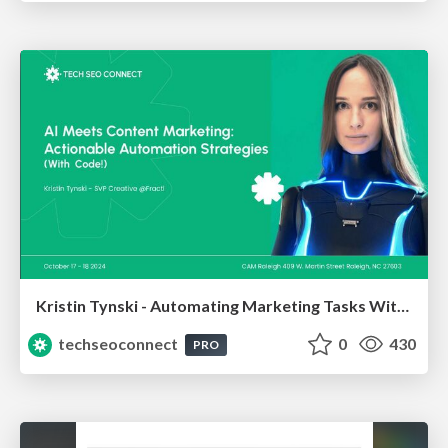
Kristin Tynski - Automating Marketing Tasks With AI
techseoconnect
0
430
PRO