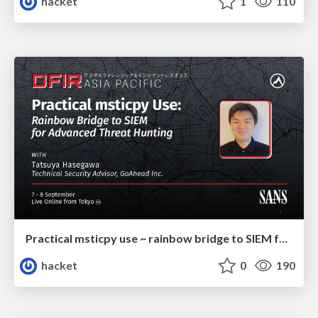
hacket
1
110
Practical msticpy use ~ rainbow bridge to SIEM for advanced threat hunting ~
hacket
0
190