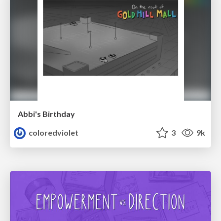
Abbi's Birthday
coloredviolet
3
9k