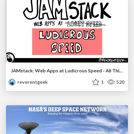
JAMstack: Web Apps at Ludicrous Speed - All Things Open 2022
reverentgeek
1
520