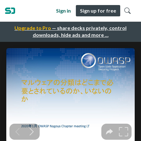
Sign in
Sign up for free
Upgrade to Pro
— share decks privately, control
downloads, hide ads and more …