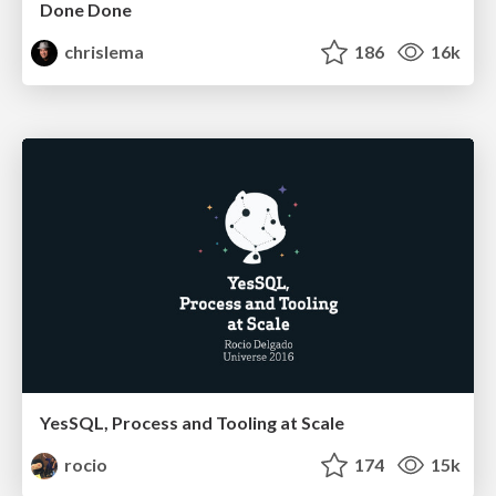
Done Done
chrislema
186
16k
YesSQL, Process and Tooling at Scale
rocio
174
15k