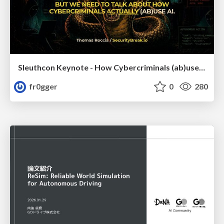
Sleuthcon Keynote - How Cybercriminals (ab)use AI
fr0gger
0
280