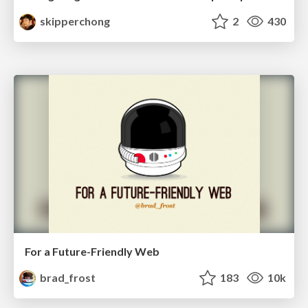
skipperchong
2
430
For a Future-Friendly Web
brad_frost
183
10k