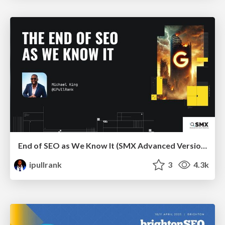
End of SEO as We Know It (SMX Advanced Version)
ipullrank
3
4.3k