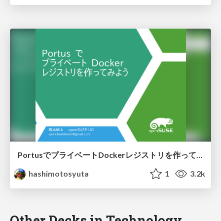
PortusでプライベートDockerレジストリを作ってみよう
hashimotosyuta
1
3.2k
Other Decks in Technology