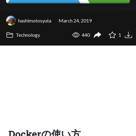
hashimotosyuta
March 24, 2019
Technology
440
1
Dockerの使い方