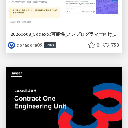
20260608_Codexの可能性_ノンプログラマー向け_大城追記
doradora09
0
750
PRO