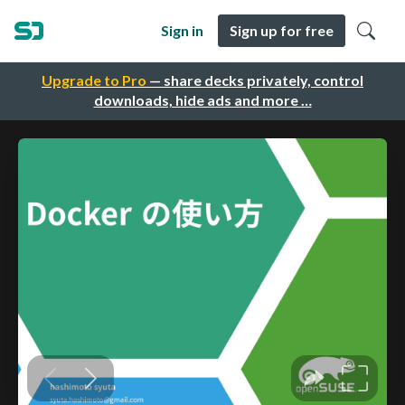
Sign in
Sign up for free
Upgrade to Pro
— share decks privately, control
downloads, hide ads and more …