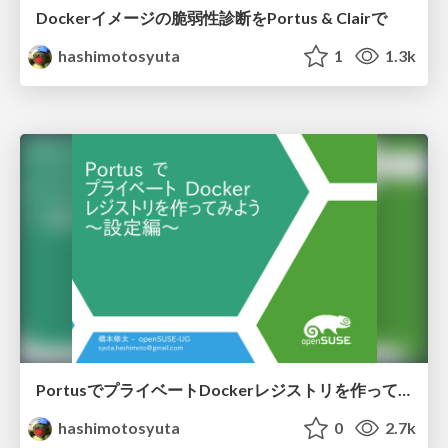
Dockerイメージの脆弱性診断をPortus & Clairで
hashimotosyuta
1
1.3k
PortusでプライベートDockerレジストリを作ってみよう 設定編
hashimotosyuta
0
2.7k