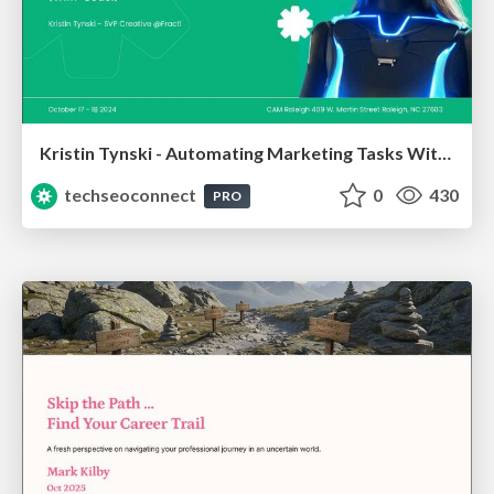
Kristin Tynski - Automating Marketing Tasks With AI
techseoconnect
0
430
PRO