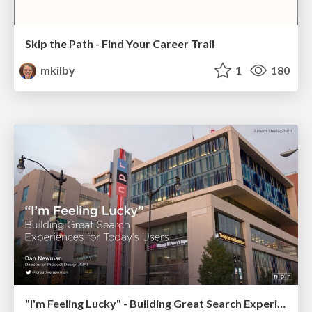
Skip the Path - Find Your Career Trail
mkilby
1
180
"I'm Feeling Lucky" - Building Great Search Experiences for Today's Users (#IAC19)