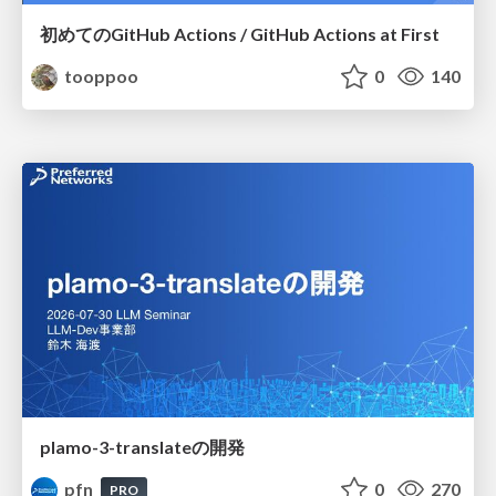
初めてのGitHub Actions / GitHub Actions at First
tooppoo
0
140
plamo-3-translateの開発
pfn
0
270
PRO