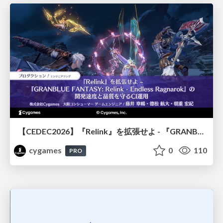
【CEDEC2026】『Relink』を拡張せよ - 『GRANBLUE FANTASY: Relink - Endless Ragnarok』の開発速度と品質を守るCI運用
cygames
0
110
PRO