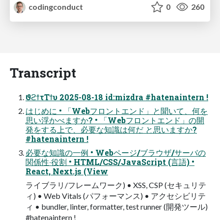
codingconduct
0
260
Transcript
ϑϩϯτΤϯυ 2025-08-18 id:mizdra #hatenaintern !
はじめに • 「Webフロントエンド」と聞いて、何を
思い浮かべますか? • 「Webフロントエンド」の開
発をする上で、必要な知識は何だ と思いますか?
#hatenaintern !
必要な知識の⼀例 • Webページ/ブラウザ/サーバの
関係性‧役割 • HTML/CSS/JavaScript (⾔語) •
React, Next.js (View
ライブラリ/フレームワーク) • XSS, CSP (セキュリテ
ィ) • Web Vitals (パフォーマンス) • アクセシビリテ
ィ • bundler, linter, formatter, test runner (開発ツール)
#hatenaintern !