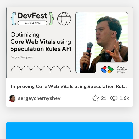
Improving Core Web Vitals using Speculation Rules API
sergeychernyshev
21
1.6k