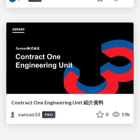
Contract One Engineering Unit 紹介資料
sansan33
0
19k
PRO