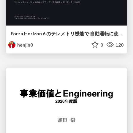
Forza Horizon 6 のテレメトリ機能で 自動運転に使えそうな学習データを集める話
henjin0
0
120