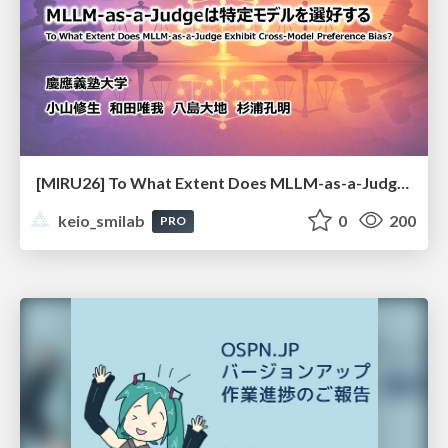
[MIRU26] To What Extent Does MLLM-as-a-Judge Exhibit Cross-Model Preference Bias?
keio_smilab
0
200
PRO