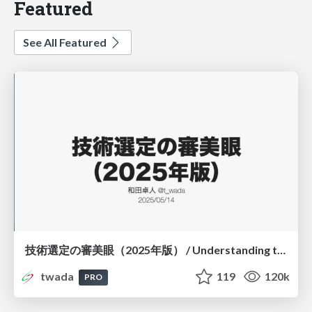
Featured
See All Featured
技術選定の審美眼（2025年版） / Understanding the Spiral of Technologies 2025 edition
twada
119
120k
PRO