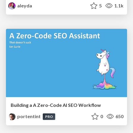
aleyda
5
1.1k
Building a A Zero-Code AI SEO Workflow
portentint
0
650
PRO