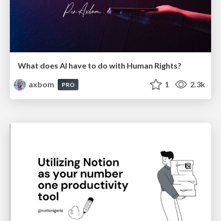
What does AI have to do with Human Rights?
axbom
1
2.3k
PRO