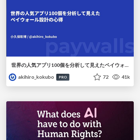
世界の人気アプリ100個を分析して見えたペイウォール設計の心得
akihiro_kokubo
72
41k
PRO