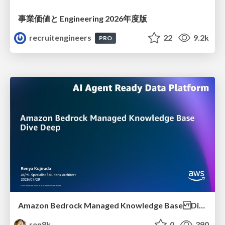
事業価値と Engineering 2026年度版
recruitengineers
22
9.2k
PRO
Amazon Bedrock Managed Knowledge Base Dive Deep
ren8k
0
390