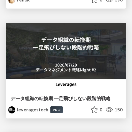
データ組織の転換期 一足飛びしない段階的戦略
leveragestech
0
150
PRO