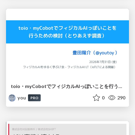
toio・myCobotでフィジカルAIっぽいことを行うための検討（とりあえず調査） / フィジカルAI LT（IoTLTによる開催）
you
0
290
PRO