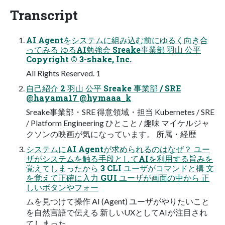
Transcript
AI Agentをシステムに組み込む前にゆるく向き合
ってみる ゆるAI勉強会 Sreake事業部 羽山 公平
Copyright © 3-shake, Inc.
All Rights Reserved. 1
自己紹介 2 羽山 公平 Sreake 事業部 / SRE
@hayama17 @hymaaa_k
Sreake事業部・SRE 得意領域・担当 Kubernetes / SRE
/ Platform Engineering ひとこと / 趣味 マイケルジャ
クソンの映画が気になっています。 所属・経歴
システムにAI Agentが求められるのはなぜ？ ユー
ザがシステムを触る手段としてAIを利用する旨みを
覚えてしまったから 3 CLI ユーザがコマンドと構 文
を覚えて正確に入力 GUI ユーザが画面の中から 正
しいボタンやフォー
ムを見つけて操作 AI (Agent) ユーザがやりたいこと
を自然言語で伝える 新しいUXとしてAIが注目され
てしまった …