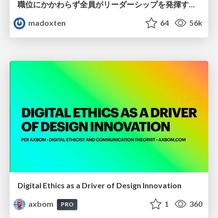
職位にかかわらず全員がリーダーシップを発揮するチーム作り / Building a team where everyone can demonstrate leadership regardless of position
madoxten
64
56k
Digital Ethics as a Driver of Design Innovation
axbom
1
360
PRO