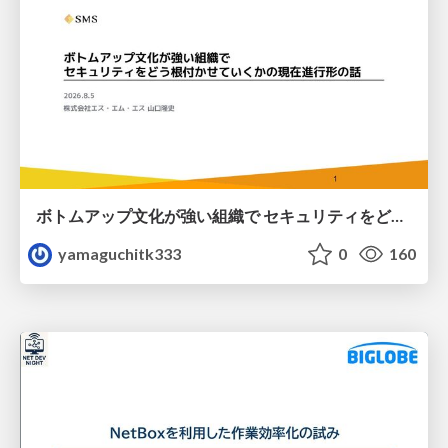
ボトムアップ文化が強い組織で セキュリティをどう根付かせていくかの現在進行形の話 / Making Security Stick in a Bottom-Up Organization
yamaguchitk333
0
160