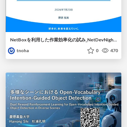
NetBoxを利用した作業効率化の試み_NetDevNight4
tnoha
0
470