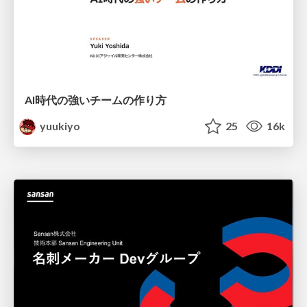
AI時代の強いチームの作り方
yuukiyo
25
16k