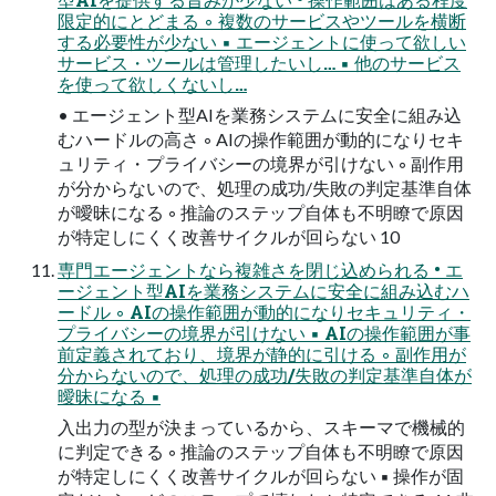
限定的にとどまる ◦ 複数のサービスやツールを横断
する必要性が少ない ▪ エージェントに使って欲しい
サービス・ツールは管理したいし… ▪ 他のサービス
を使って欲しくないし…
• エージェント型AIを業務システムに安全に組み込
むハードルの高さ ◦ AIの操作範囲が動的になりセキ
ュリティ・プライバシーの境界が引けない ◦ 副作用
が分からないので、処理の成功/失敗の判定基準自体
が曖昧になる ◦ 推論のステップ自体も不明瞭で原因
が特定しにくく改善サイクルが回らない 10
専門エージェントなら複雑さを閉じ込められる • エ
ージェント型AIを業務システムに安全に組み込むハ
ードル ◦ AIの操作範囲が動的になりセキュリティ・
プライバシーの境界が引けない ▪ AIの操作範囲が事
前定義されており、境界が静的に引ける ◦ 副作用が
分からないので、処理の成功/失敗の判定基準自体が
曖昧になる ▪
入出力の型が決まっているから、スキーマで機械的
に判定できる ◦ 推論のステップ自体も不明瞭で原因
が特定しにくく改善サイクルが回らない ▪ 操作が固