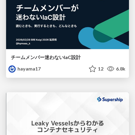
チームメンバー迷わないIaC設計
hayama17
12
6.8k