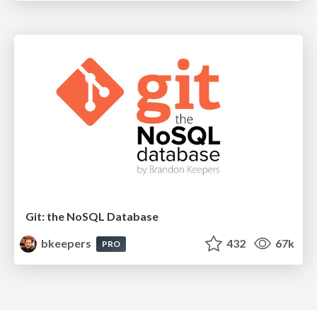
Git: the NoSQL Database
bkeepers
432
67k
PRO