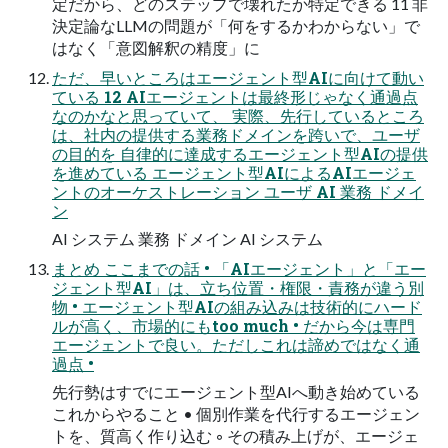
定だから、どのステップで壊れたか特定できる 11 非
決定論なLLMの問題が「何をするかわからない」で
はなく「意図解釈の精度」に
ただ、早いところはエージェント型AIに向けて動い
ている 12 AIエージェントは最終形じゃなく通過点
なのかなと思っていて、 実際、先行しているところ
は、社内の提供する業務ドメインを跨いで、ユーザ
の目的を 自律的に達成するエージェント型AIの提供
を進めている エージェント型AIによるAIエージェ
ントのオーケストレーション ユーザ AI 業務 ドメイ
ン
AI システム 業務 ドメイン AI システム
まとめ ここまでの話 • 「AIエージェント」と「エー
ジェント型AI」は、立ち位置・権限・責務が違う別
物 • エージェント型AIの組み込みは技術的にハード
ルが高く、市場的にもtoo much • だから今は専門
エージェントで良い。ただしこれは諦めではなく通
過点 •
先行勢はすでにエージェント型AIへ動き始めている
これからやること • 個別作業を代行するエージェン
トを、質高く作り込む ◦ その積み上げが、エージェ