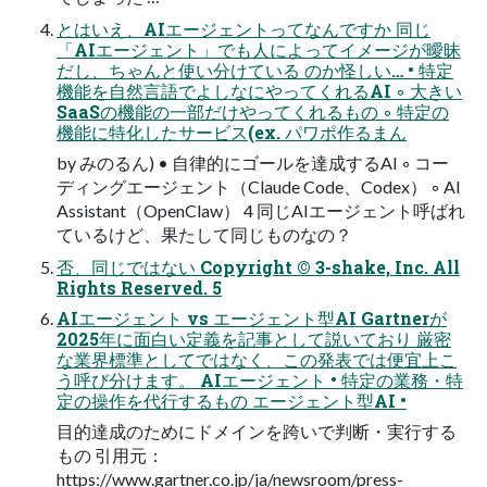
とはいえ、AIエージェントってなんですか 同じ
「AIエージェント」でも人によってイメージが曖昧
だし、ちゃんと使い分けている のか怪しい… • 特定
機能を自然言語でよしなにやってくれるAI ◦ 大きい
SaaSの機能の一部だけやってくれるもの ◦ 特定の
機能に特化したサービス(ex. パワポ作るまん
by みのるん) • 自律的にゴールを達成するAI ◦ コー
ディングエージェント（Claude Code、Codex） ◦ AI
Assistant（OpenClaw） 4 同じAIエージェント呼ばれ
ているけど、果たして同じものなの？
否、同じではない Copyright © 3-shake, Inc. All
Rights Reserved. 5
AIエージェント vs エージェント型AI Gartnerが
2025年に面白い定義を記事として説いており 厳密
な業界標準としてではなく、この発表では便宜上こ
う呼び分けます。 AIエージェント • 特定の業務・特
定の操作を代行するもの エージェント型AI •
目的達成のためにドメインを跨いで判断・実行する
もの 引用元：
https://www.gartner.co.jp/ja/newsroom/press-