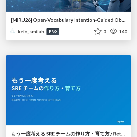
[MIRU26] Open-Vocabulary Intention-Guided Object Detection in Diverse Scenes
keio_smilab
0
140
PRO
もう一度考える SRE チームの作り方・育て方 / Rethinking SRE #1: Building and Growing SRE Teams