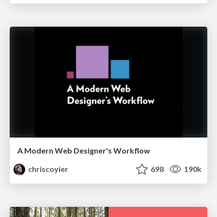
A Modern Web Designer's Workflow
chriscoyier
698
190k