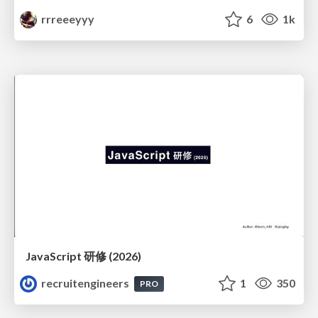
rrreeeyyy
6
1k
JavaScript 研修 (2026)
recruitengineers
1
350
PRO