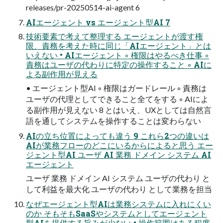
releases/pr-20250514-ai-agent 6
AIエージェント vs エージェント型AI 7
技術要素で考えて整理する エージェントが渡す権
限、責務を考えた時に同じ「AIエージェント」とは
いえない • AIエージェント ◦ 権限はやるべき仕事 ◦
責務はユーザの代わりに特定の操作すること ◦ AIに
よる副作用が見える
• エージェント型AI ◦ 権限はガードレール ◦ 責務は
ユーザの代理としてできること全てをする ◦ AIによ
る副作用が見えない 8 とはいえ、UXとしては自然言
語を通してシステムを操作することは変わらない
AIの立ち位置によっても違う 9 これら2つの違いは
AIが業務フローのどこにいるからによると思う エー
ジェント型AI ユーザ AI 業務 ドメイン システム AI
エージェント
ユーザ 業務 ドメイン AI システム ユーザの代わり と
して利益を最大化 ユーザの代わり として業務を担当
なぜエージェント型AIは業務システムに入れにくい
のか そもそもSaaSやシステムとしてエージェント
型AIを提供する旨みが少ない • 操作範囲はある程度