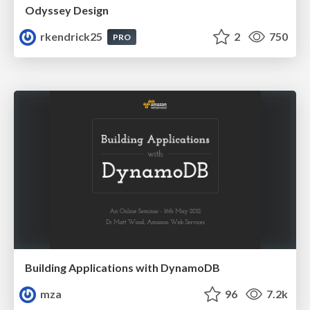
Odyssey Design
rkendrick25
2
750
PRO
Building Applications with DynamoDB
mza
96
7.2k