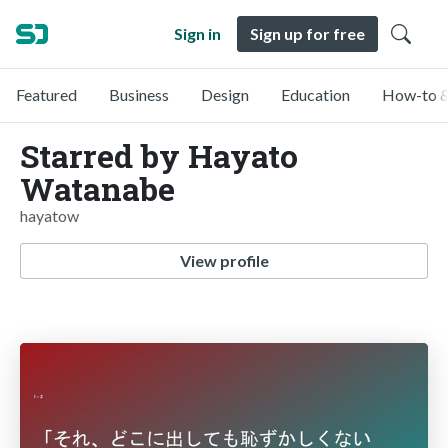
Sign in
Sign up for free
Featured
Business
Design
Education
How-to &
Starred by Hayato
Watanabe
hayatow
View profile