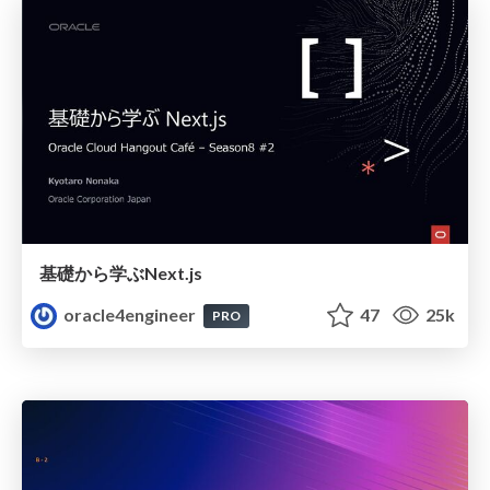
基礎から学ぶNext.js
oracle4engineer
47
25k
PRO