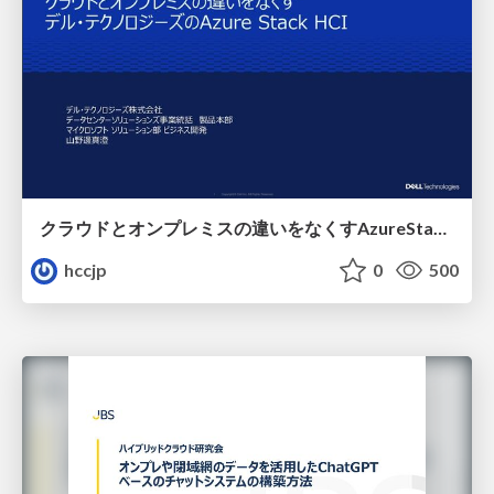
クラウドとオンプレミスの違いをなくすAzureStackHCI
hccjp
0
500