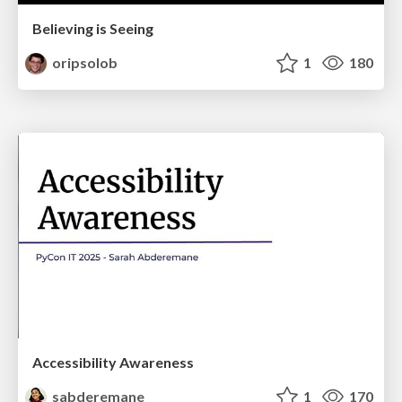
Believing is Seeing
oripsolob
1
180
Accessibility Awareness
sabderemane
1
170