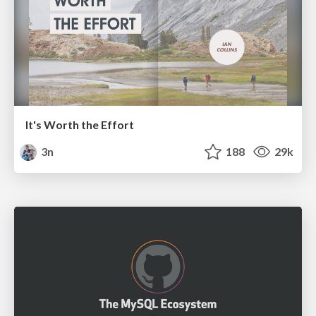
It's Worth the Effort
3n
188
29k