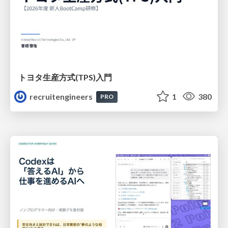
トヨタ⽣産⽅式(TPS)⼊⾨
recruitengineers
1
380
PRO