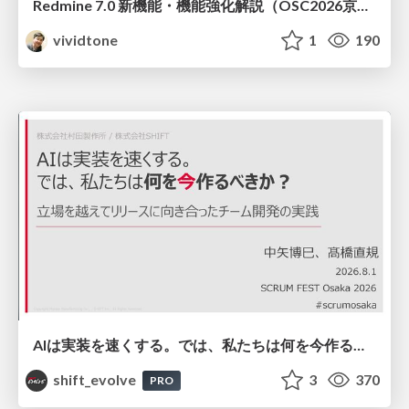
Redmine 7.0 新機能・機能強化解説（OSC2026京都ダイジェスト版）
vividtone
1
190
AIは実装を速くする。では、私たちは何を今作るべきか？－立場を越えてリリースに向き合ったチーム開発の実践 / 20260801 Hiromi Nakaya and Naoki Takahashi
shift_evolve
3
370
PRO