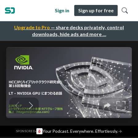
Sign in
Sign up for free
Upgrade to Pro
— share decks privately, control
downloads, hide ads and more …
·
Your Podcast. Everywhere. Effortlessly.
→
SPONSORED