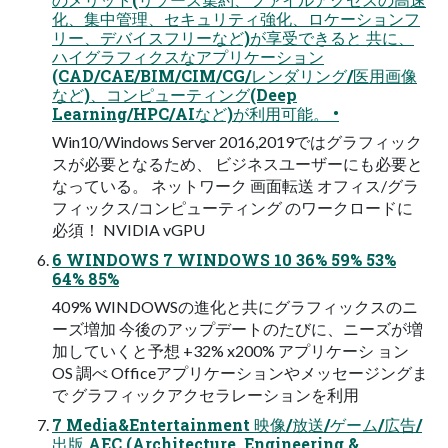
化、集中管理、セキュリティ強化、ロケーションフ
リー、デバイスフリーなど)が享受できると 共に、
ハイグラフィクスなアプリケーション
(CAD/CAE/BIM/CIM/CG/レンダリング/医用画像
など)、コンピューティング(Deep
Learning/HPC/AIなど)が利用可能。 •
Win10/Windows Server 2016,2019ではグラフィック
スが必要となるため、 ビジネスユーザーにも必要と
なっている。 ネットワーク 画面転送 オフィス/グラ
フィックス/コンピューティング のワークロードに
必須！ NVIDIA vGPU
6 WINDOWS 7 WINDOWS 10 36% 59% 53%
64% 85%
409% WINDOWSの進化と共にグラフィックスのニ
ーズ増加 今後のアップデートのたびに、ニーズが増
加していくと予想 +32% x200% アプリケーシ ョン
OS 調べ Officeアプリケーションやメッセージングま
で グラフィックアクセラレーションを利用
7 Media&Entertainment 映像/放送/ゲーム/広告/
出版 AEC (Architecture, Engineering &