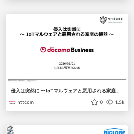
侵入は突然に 〜 IoTマルウェアと悪用される家庭の機器 ～ / When Intrusion Strikes: IoT Malware and the Abuse of Home Devices
nttcom
0
1.5k