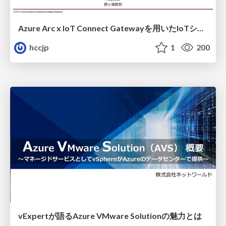
Azure Arc x IoT Connect Gatewayを⽤いたIoTシステム
hccjp
1
200
vExpertが語るAzure VMware Solutionの魅力とは