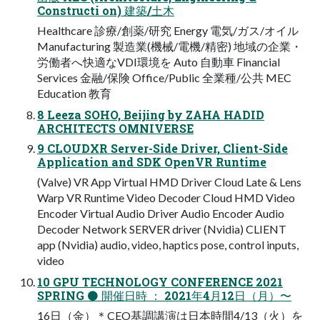
Constructi on) 建築/土木
Healthcare 診療/創薬/研究 Energy 電気/ガス/オイル
Manufacturing 製造業(機械/電機/精密) 地域の企業・
労働者へ快適なVDI環境を Auto 自動車 Financial
Services 金融/保険 Office/Public 全業種/公共 MEC
Education 教育
8 Leeza SOHO, Beijing by ZAHA HADID
ARCHITECTS OMNIVERSE
9 CLOUDXR Server-Side Driver, Client-Side
Application and SDK OpenVR Runtime
(Valve) VR App Virtual HMD Driver Cloud Late & Lens
Warp VR Runtime Video Decoder Cloud HMD Video
Encoder Virtual Audio Driver Audio Encoder Audio
Decoder Network SERVER driver (Nvidia) CLIENT
app (Nvidia) audio, video, haptics pose, control inputs,
video
10 GPU TECHNOLOGY CONFERENCE 2021
SPRING ⚫ 開催日時 ： 2021年4月12日（月）〜
16日（金）＊CEO基調講演は日本時間4/13（火）を