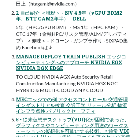
田上（
htagami@nvidia.com
）
2 自己紹介 ＜職歴＞ - NV 4.5年（vGPU BDM2
年、NTT GAM2年半） - DELL
5年（HPC/GPU BDM） - MS 1年（HPC PAM） -
CTC 17年（金融HPC/リスク管理/ALM/デリバティ
ブ） ＜趣味＞ - ドローン - ガンプラ作り - SIXPAD集
め Facebookは↓
MANAGE DEPLOY TRAIN PUBLISH エッジコ
ンピューティングへのアプローチ NVIDIA EGX
NVIDIA DGX EDGE
TO CLOUD NVIDIA AGX Auto Security Retail
Construction Manufacturing NVIDIA HGX NGC
HYBRID & MULTI-CLOUD ANY CLOUD
MECエッジでの例 アクセスコントロール 交通管理
インダストリアル検査 交通工学 リテール分析 物流
インフラ点検 パブリックセーフティ
5 • 従来仮想デスクトップ(VDI)化が困難であった、
グラフィクスやコンピューティング用途のワークス
テーションの仮想化を可能にする技術。 • 通常 VDI
のメリット(リソース集約、ファイルアクセスの高速