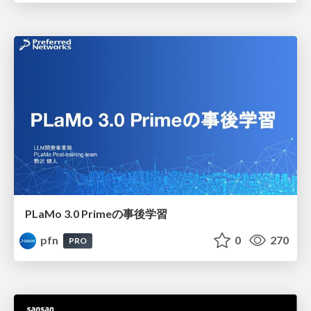
PLaMo 3.0 Primeの事後学習
pfn
0
270
PRO