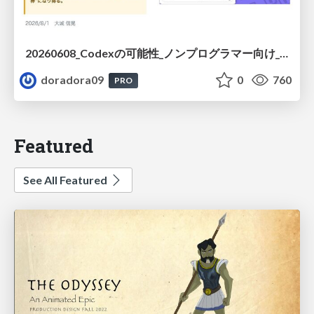
20260608_Codexの可能性_ノンプログラマー向け_大城追記
doradora09
0
760
PRO
Featured
See All Featured