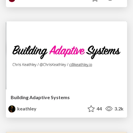
Building Adaptive Systems
keathley
44
3.2k