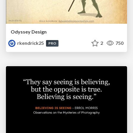
Odyssey Design
rkendrick25
2
750
PRO