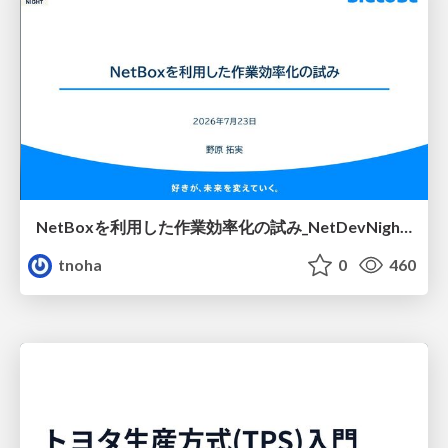
NetBoxを利用した作業効率化の試み_NetDevNight4
tnoha
0
460