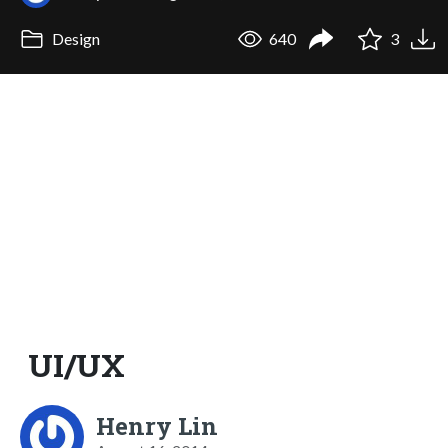
Design
640
3
UI/UX
Henry Lin