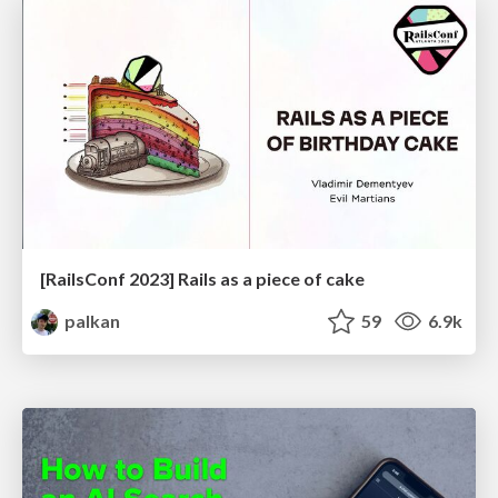
[RailsConf 2023] Rails as a piece of cake
palkan
59
6.9k