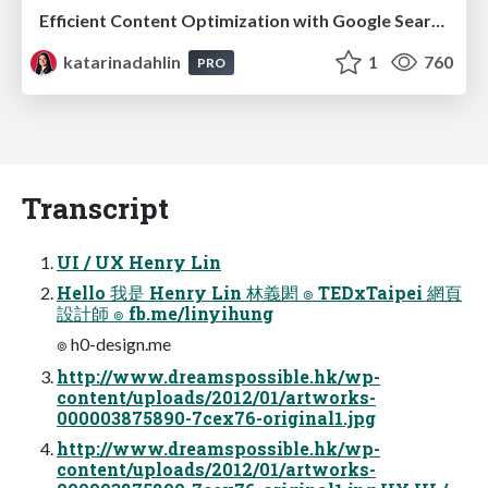
Efficient Content Optimization with Google Search Console & Apps Script
katarinadahlin
1
760
PRO
Transcript
UI / UX Henry Lin
Hello 我是 Henry Lin 林義閎 ๏ TEDxTaipei 網頁
設計師 ๏ fb.me/linyihung
๏ h0-design.me
http://www.dreamspossible.hk/wp-
content/uploads/2012/01/artworks-
000003875890-7cex76-original1.jpg
http://www.dreamspossible.hk/wp-
content/uploads/2012/01/artworks-