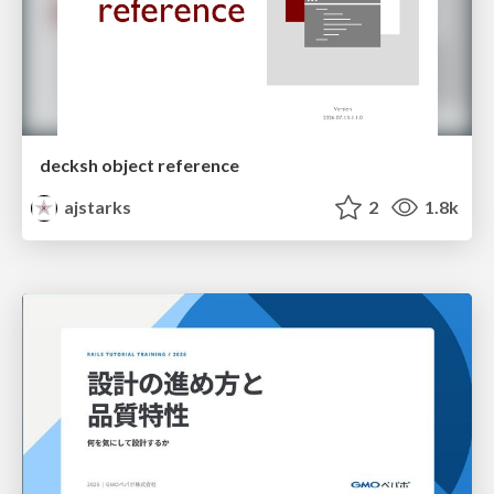
decksh object reference
ajstarks
2
1.8k