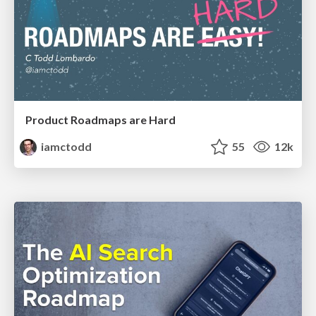
Product Roadmaps are Hard
iamctodd
55
12k