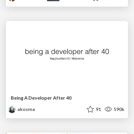
Being A Developer After 40
akosma
91
590k