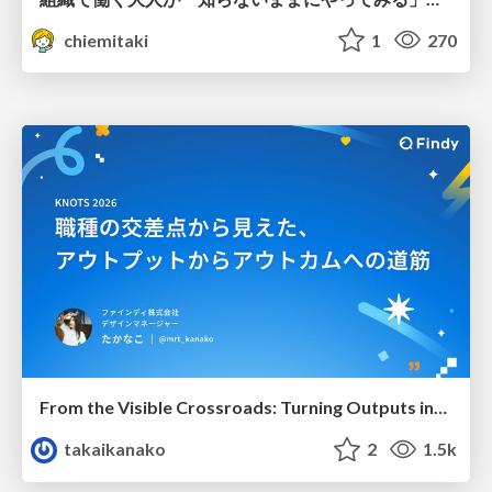
chiemitaki
1
270
From the Visible Crossroads: Turning Outputs into Outcomes
takaikanako
2
1.5k