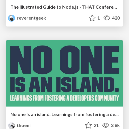
The Illustrated Guide to Node.js - THAT Conference 2024
reverentgeek
1
420
No one is an island. Learnings from fostering a developers community.
thoeni
21
3.8k