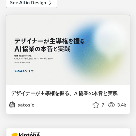
See All in Design
デザイナーが主導権を握る、AI協業の本音と実践
satosio
7
3.4k