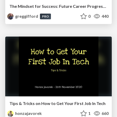
The Mindset for Success: Future Career Progression
greggifford
0
440
PRO
Tips & Tricks on How to Get Your First Job In Tech
honzajavorek
1
660