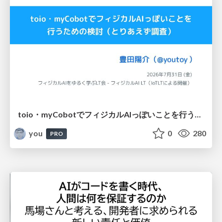
toio・myCobotでフィジカルAIっぽいことを行うための検討（とりあえず調査） / フィジカルAI LT（IoTLTによる開催）
you
0
280
PRO