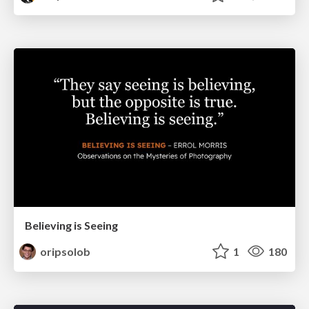
Believing is Seeing
oripsolob
1
180