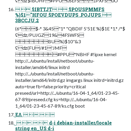
ʢʣ$IBOHF#PPU0SEFS1PXFS0O
  $IBTTJT  $POUSPMMFS
%)$1"HFOU $POEVDUPS .POJUPS 
3BCCJU.2
(6*$-* 3&45"1* "QBDIF 5'51E %)$1E *1.* /*$
ʢʣ/PUJGZ19&4FSWFS
BU%)$10''&3
ʢʣ(FU/#1'JMF
#PPU*NBHF #!ipxe kernel
http://.../ubuntu/install/netboot/ubuntu-
installer/amd64/linux initrd
http://.../ubuntu/install/netboot/ubuntu-
installer/amd64/initrd.gz imgargs linux initrd=initrd.gz
auto=true fb=false priority=critical
preseed/url=http://.../ubuntu/16-04-1_64/01-23-45-
67-89/preseed.cfg ks=http://.../ubuntu/16-04-
1_64/01-23-45-67-89/ks.cfg boot
͜ΕΛ    
͜͏     d-i debian-installer/locale
string en_US d-i