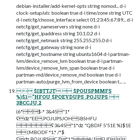
debian-installer/add-kernel-opts string nomod... d-i
clock-setup/utc boolean true d-i time/zone string UTC
d-i netcfg/choose_interface select 01:23:45:67:89... d-i
netcfg/get_nameservers string none d-i
netcfg/get_ipaddress string 10.1.0.2 d-i
netcfg/get_netmask string 255.255.255.0 d-i
netcfg/get_gateway string none d-i
netcfg/get_hostname string ubuntu1604 d-i partman-
lvm/device_remove_lvm boolean true d-i partman-
lvm/device_remove_lvm_span boolean true d-i
partman-md/device_remove_md boolean true d-i
partman-auto/purge_lvm_from_device boolean t... ...
  $IBTTJT  $POUSPMMFS
%)$1"HFOU $POEVDUPS .POJUPS 
3BCCJU.2
(6*$-* 3&45"1*
ʢʣ"EE.POJUPSJOH5BSHFU
ʢ3&45"1*ʣ "QBDIF 5'51E %)$1E
 (MBODF *1.* /*$
ʢʣ.POJUPSCZ*1.*4/.1FUD