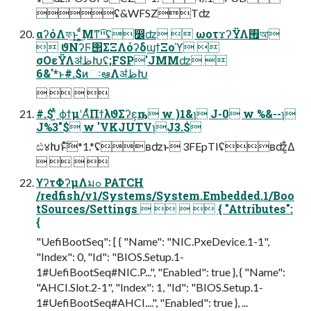
ʢ&WFSZTʣ
αʔόΛফ͢ͱ͖ ͍͍ͩͨ͜Μͳײ͡ʢ෼ʣ  ωοτϫʔΫΛ࡟আ
 ϑΝʔϜ΢ΣΞΛόʔδϣϯΞοϓ 
σΟεΫΛॳظԽʢ;FSP'JMMʣ 
6&'*ͱ#.$ͷઃఆΛॳظԽ
   
#.$ʹ͍ͭͯ ϕϯμʹΑͬͯΠϯλϑΣʔε͕ҧ͏ w )1&ɿ J-0 w %&--ɿ
J%3"$ w 'VKJUTVɿJ3.$
ඪ४Խͱͯ͠*1.*ʢʙʣͱ 3FEpTIʢʙʣ͕͋Δ
   
ϒʔτΦʔμΛมߋ PATCH
/redfish/v1/Systems/System.Embedded.1/Boo
tSources/Settings     { "Attributes":
{
"UefiBootSeq": [ { "Name": "NIC.PxeDevice.1-1",
"Index": 0, "Id": "BIOS.Setup.1-
1#UefiBootSeq#NIC.P...", "Enabled": true }, { "Name":
"AHCI.Slot.2-1", "Index": 1, "Id": "BIOS.Setup.1-
1#UefiBootSeq#AHCI....", "Enabled": true }, ...