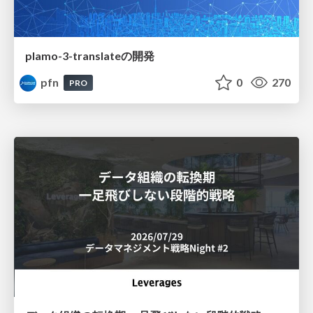
plamo-3-translateの開発
pfn
0
270
PRO