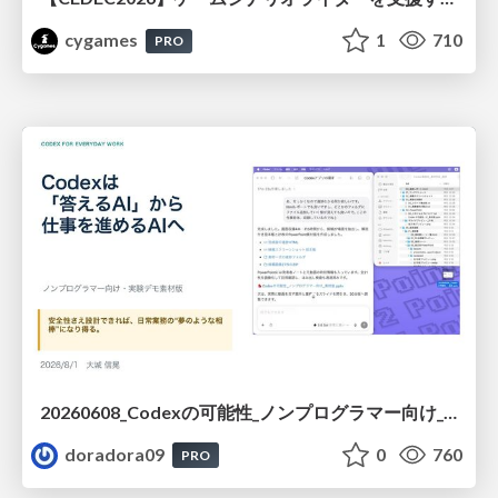
cygames
1
710
PRO
20260608_Codexの可能性_ノンプログラマー向け_大城追記
doradora09
0
760
PRO