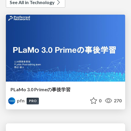
See All in Technology
PLaMo 3.0 Primeの事後学習
pfn
0
270
PRO