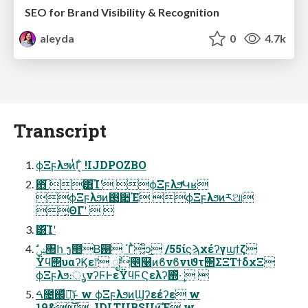
SEO for Brand Visibility & Recognition
aleyda
0
4.7k
Transcript
ϕΞϝλϧͷͭ͘Γ͔ͨ !IJDPOZBO
΋͘͡ ͸͡Ίʹ ϕΞϝλϧͬͯԿʁ
ϕΞϝλϧͷ࢓૊Έ ϕΞϝλϧͷཪଆ
͓ΘΓʹ  
͸͡Ίʹ
Ϋϥ΢υαʔϏε෦ ೖࣾ೥໨ͷϐνϐνιϑτ΢ΣΞΤϯδχΞ
ϕΞϝλϧ։ൃνʔϜͰεΫϥϜϚελʔ΍ͬͯ·͢  
ࠓ೔஌ͬͯཉ͍͜͠ͱ w ϕΞϝλϧͷϢʔεέʔε w
19&,JDLTUBSUͷ͘͠Έ w