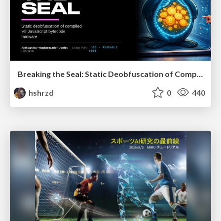
Breaking the Seal: Static Deobfuscation of Compiled V8 JavaScript Bytecode Malware
hshrzd
0
440