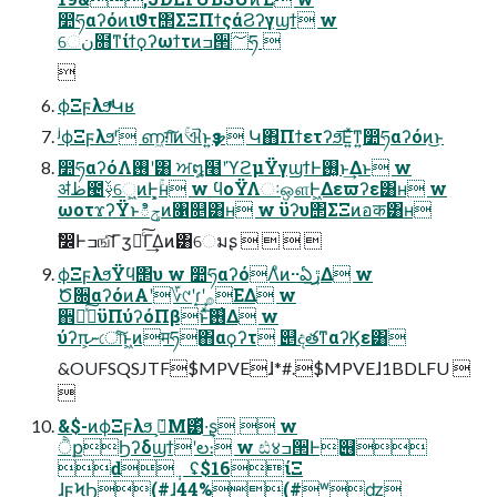
෺ཧαʔόͷιϑτ΢ΣΞΠϯςάϨʔγϣϯ w
େن໛ͳίϯϙʔωϯτͷߏ੒؅ཧ 

ϕΞϝλϧͬͯԿʁ
ʲϕΞϝλϧʳ ണ͖ग़͠ͷۚଐͱ͍͏ҙຯ Կ΋Πϯετʔϧ͞Ε͍ͯͳ͍෺ཧαʔόͷ͜ͱ
෺ཧαʔόΛ࢖͏ʹ͸ ਅ໘໨ʹϓϩμΫγϣϯͰ࢖͓͏ͱ͢Δͱ w
ॳظ౤ࢿ͕େ͖͍ͷͰ͓͕ۚʜ w ϥοΫΛઃஔͰ͖Δεϖʔε͸ʜ w
ωοτϫʔΫͱిݯͷ৑௕͸ʜ w ϋʔυ΢ΣΞͷอक͸ʜ
ࣗ෼Ͱߏஙͨ͠Γӡ༻ͨ͠Γ͢Δͷ͸େมʂ    
ϕΞϝλϧΫϥ΢υ w ෺ཧαʔόΛͦͷ··ఏڙ͢Δ w
Ծ૝αʔόͷΑ͏ʹ؆୯ʹɾ͙͢ʹ࡞ΕΔ w
઎༗ͯ͠ϋΠύʔόΠβͱͯ͠࢖͑Δ w
ύʔπ͕ނোͨ͠ͱ͖ͷमཧ΋αϙʔτ ୅දతͳαʔϏε͸
&OUFSQSJTF$MPVEɺ*#.$MPVEɺ1BDLFU 

&$-ͷϕΞϝλϧ ݁ߏ͕Μ͹ͬͯ·͢ʂ  w
ੈքϦʔδϣϯʹల։ w ඪ४ߏ੒Ͱ୆
ԁ݄ ʢ$16ίΞ
ɺϝϞϦ(#ɺ44%(#ʷʣ