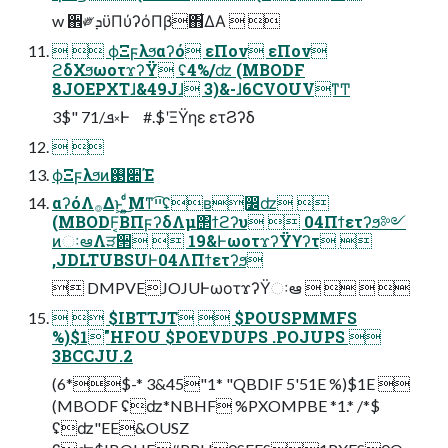
w ઎༗ܕϋΠύʔόΠβ΋͋ΔΑ  
  ϕΞϝλϧαʔό εΠον εΠον
ϩδΧϧωοτϫʔΫ ʢ4%/ʣ (MBODF
8JOEPXTɺ&49Jɺ 3)&-ɺ6CVOUVͳͲ
3$" 71/ܦ༝Ͱ #.$ʹΞΫηε ετϨʔδ
 
ϕΞϝλϧͷ࢓૊Έ
αʔόΛ࡞Δͱ͖ ͍͍ͩͨ͜Μͳײ͡ʢʙ෼ʣ 
(MBODF͔ΒΠϝʔδΛμ΢ϯϩʔυ  04Πϯετʔϧ༻
ͷઃఆΛੜ੒  19&ͰωοτϫʔΫϒʔτ 
,JDLTUBSUͰ04ΛΠϯετʔϧ
 DMPVEJOJUͰωοτϫʔΫઃఆ    
  $IBTTJT  $POUSPMMFS
%)$1"HFOU $POEVDUPS .POJUPS 
3BCCJU.2
(6*$-* 3&45"1* "QBDIF 5'51E %)$1E 
(MBODF ʢʣ*NBHF %PXOMPBE *1.* /*$
ʢʣ"EE&OUSZ