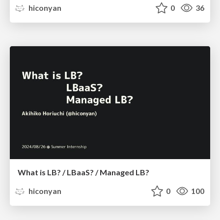
hiconyan
0
36
What is LB? / LBaaS? / Managed LB?
hiconyan
0
100