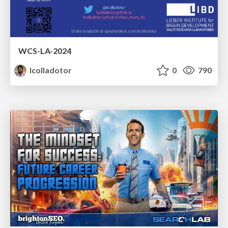
WCS-LA-2024
lcolladotor
0
790