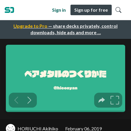
Sign in
Sign up for free
Upgrade to Pro
— share decks privately, control
downloads, hide ads and more …
HORIUCHI Akihiko
February 06, 2019