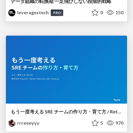
データ組織の転換期 一足飛びしない段階的戦略
leveragestech
0
150
PRO
もう一度考える SRE チームの作り方・育て方 / Rethinking SRE #1: Building and Growing SRE Teams
rrreeeyyy
5
970