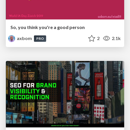
So, you think you're a good person
axbom
2
2.1k
PRO