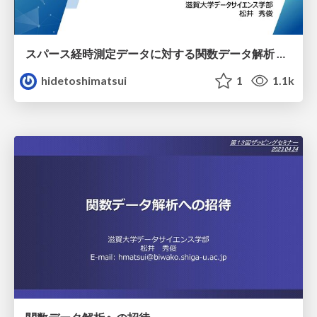
スパース経時測定データに対する関数データ解析 ～方法論の紹介とRによる実装～
hidetoshimatsui
1
1.1k