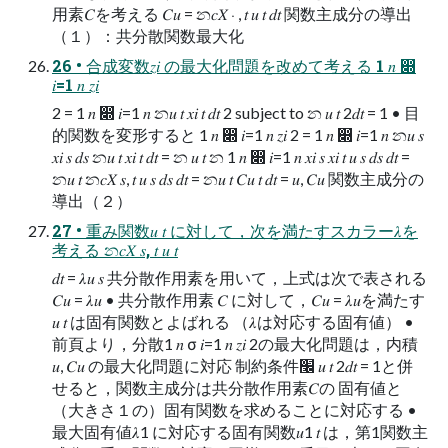
用素𝐶を考える 𝐶𝑢 = න𝑐𝑋 ⋅ , 𝑡 𝑢 𝑡 𝑑𝑡 関数主成分の導出
（１）：共分散関数最大化
26 • 合成変数𝑧𝑖 の最大化問題を改めて考える 1 𝑛 ෍
𝑖=1 𝑛 𝑧𝑖
2 = 1 𝑛 ෍ 𝑖=1 𝑛 න𝑢 𝑡 𝑥𝑖 𝑡 𝑑𝑡 2 subject to න 𝑢 𝑡 2𝑑𝑡 = 1 • 目
的関数を変形すると 1 𝑛 ෍ 𝑖=1 𝑛 𝑧𝑖 2 = 1 𝑛 ෍ 𝑖=1 𝑛 න𝑢 𝑠
𝑥𝑖 𝑠 𝑑𝑠 න𝑢 𝑡 𝑥𝑖 𝑡 𝑑𝑡 = න 𝑢 𝑡 න 1 𝑛 ෍ 𝑖=1 𝑛 𝑥𝑖 𝑠 𝑥𝑖 𝑡 𝑢 𝑠 𝑑𝑠 𝑑𝑡 =
න𝑢 𝑡 න𝑐𝑋 𝑠, 𝑡 𝑢 𝑠 𝑑𝑠 𝑑𝑡 = න𝑢 𝑡 𝐶𝑢 𝑡 𝑑𝑡 = 𝑢, 𝐶𝑢 関数主成分の
導出（２）
27 • 重み関数𝑢 𝑡 に対して，次を満たすスカラー𝜆を
考える න𝑐𝑋 𝑠, 𝑡 𝑢 𝑡
𝑑𝑡 = 𝜆𝑢 𝑠 共分散作用素を用いて，上式は次で表される
𝐶𝑢 = 𝜆𝑢 • 共分散作用素 𝐶 に対して，𝐶𝑢 = 𝜆𝑢を満たす
𝑢 𝑡 は固有関数とよばれる （𝜆は対応する固有値） •
前頁より，分散1 𝑛 σ 𝑖=1 𝑛 𝑧𝑖 2の最大化問題は，内積
𝑢, 𝐶𝑢 の最大化問題に対応 制約条件׬ 𝑢 𝑡 2𝑑𝑡 = 1と併
せると，関数主成分は共分散作用素𝐶の 固有値と
（大きさ１の）固有関数を求めることに対応する •
最大固有値𝜆1 に対応する固有関数𝑢1 𝑡 は，第1関数主