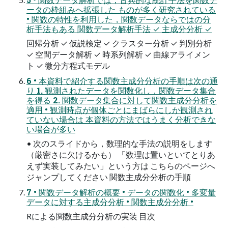
ータの枠組みへ拡張した ものが多く研究されている
• 関数の特性を利用した，関数データならではの分
析手法もある 関数データ解析手法 ✓ 主成分分析 ✓
回帰分析 ✓ 仮説検定 ✓ クラスター分析 ✓ 判別分析
✓ 空間データ解析 ✓ 時系列解析 ✓ 曲線アライメン
ト ✓ 微分方程式モデル
6 • 本資料で紹介する関数主成分分析の手順は次の通
り 1. 観測されたデータを関数化し，関数データ集合
を得る 2. 関数データ集合に対して関数主成分分析を
適用 • 観測時点が個体ごとにまばらにしか観測され
ていない場合は 本資料の方法ではうまく分析できな
い場合が多い
• 次のスライドから，数理的な手法の説明をします
（厳密さに欠けるかも） 「数理は置いといてとりあ
えず実装してみたい」という方は こちらのページへ
ジャンプしてください 関数主成分分析の手順
7 • 関数データ解析の概要 • データの関数化 • 多変量
データに対する主成分分析 • 関数主成分分析 •
Rによる関数主成分分析の実装 目次