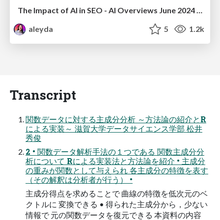
The Impact of AI in SEO - AI Overviews June 2024 Edition
aleyda
5
1.2k
Transcript
関数データに対する主成分分析 ～方法論の紹介とR
による実装～ 滋賀大学データサイエンス学部 松井
秀俊
2 • 関数データ解析手法の１つである 関数主成分分
析について Rによる実装法と方法論を紹介 • 主成分
の重みが関数として与えられ 各主成分の特徴を表す
（その解釈は分析者が行う） •
主成分得点を求めることで 曲線の特徴を低次元のベ
クトルに 変換できる • 得られた主成分から，少ない
情報で 元の関数データを復元できる 本資料の内容