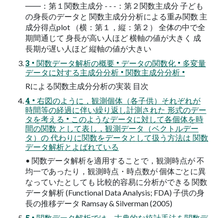
――：第１関数主成分 - - -：第２関数主成分 子ども
の身長のデータと 関数主成分分析による重み関数 主
成分得点plot （横：第１，縦：第２） 全体の中で全
期間通じて 身長が高い人ほど 横軸の値が大きく 成
長期が遅い人ほど 縦軸の値が大きい
3 • 関数データ解析の概要 • データの関数化 • 多変量
データに対する主成分分析 • 関数主成分分析 •
Rによる関数主成分分析の実装 目次
4 • 右図のように，観測個体（各子供）それぞれが
時間等の経過に伴い繰り返し計測された 形式のデー
タを考える • このようなデータに対して各個体を時
間の関数 として表し，観測データ（ベクトルデー
タ）の 代わりに関数をデータとして扱う方法は 関数
データ解析とよばれている
• 関数データ解析を適用することで，観測時点が 不
均一であったり，観測時点・時点数が 個体ごとに異
なっていたとしても 比較的容易に分析ができる 関数
データ解析 (Functional Data Analysis; FDA) 子供の身
長の推移データ Ramsay & Silverman (2005)
5 • 関数データ解析では，古典的な統計手法を関数デ