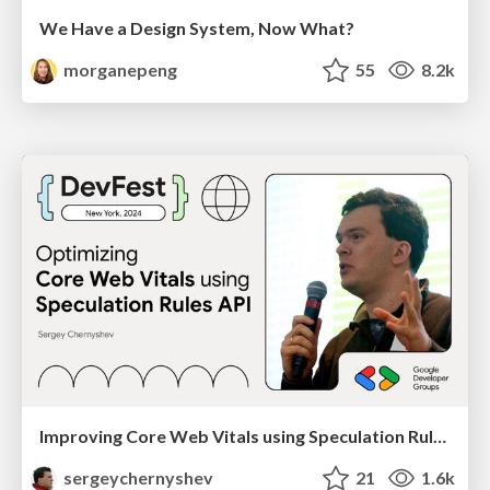
We Have a Design System, Now What?
morganepeng
55
8.2k
Improving Core Web Vitals using Speculation Rules API
sergeychernyshev
21
1.6k