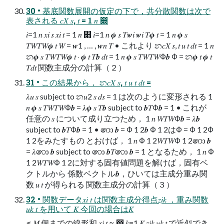
30 • 基底関数展開の仮定の下で，共分散関数は次で
表される 𝑐𝑋 𝑠, 𝑡 = 1 𝑛 ෍
𝑖=1 𝑛 𝑥𝑖 𝑠 𝑥𝑖 𝑡 = 1 𝑛 ෍ 𝑖=1 𝑛 𝝓 𝑠 𝑇𝒘𝑖 𝒘𝑖 𝑇𝝓 𝑡 = 1 𝑛 𝝓 𝑠
𝑇𝑊𝑇𝑊𝝓 𝑡 𝑊 = 𝒘1 , … , 𝒘𝑛 𝑇 • これより න𝑐𝑋 𝑠, 𝑡 𝑢 𝑡 𝑑𝑡 = 1 𝑛
න𝝓 𝑠 𝑇𝑊𝑇𝑊𝝓 𝑡 ⋅ 𝝓 𝑡 𝑇𝒃 𝑑𝑡 = 1 𝑛 𝝓 𝑠 𝑇𝑊𝑇𝑊Φ𝒃 Φ = න𝝓 𝑡 𝝓 𝑡
𝑇𝑑𝑡 関数主成分の計算（２）
31 • この結果から， න𝑐𝑋 𝑠, 𝑡 𝑢 𝑡 𝑑𝑡 =
𝜆𝑢 𝑠 subject to න𝑢2 𝑠 𝑑𝑠 = 1 は次のように変形される 1
𝑛 𝝓 𝑠 𝑇𝑊𝑇𝑊Φ𝒃 = 𝜆𝝓 𝑠 𝑇𝒃 subject to 𝒃𝑇Φ𝒃 = 1 • これが
任意の 𝑠 について成り立つため， 1 𝑛 𝑊𝑇𝑊Φ𝒃 = 𝜆𝒃
subject to 𝒃𝑇Φ𝒃 = 1 • ෩ 𝒃 = Φ 1 2𝒃 Φ 1 2はΦ = Φ 1 2Φ
1 2をみたすもの とおけば， 1 𝑛 Φ 1 2𝑊𝑇𝑊Φ 1 2෩ 𝒃
= 𝜆෩ 𝒃 subject to ෩ 𝒃𝑇෩ 𝒃 = 1 となるため， 1 𝑛 Φ
1 2𝑊𝑇𝑊Φ 1 2に対する固有値問題を解けば，固有ベ
クトルから 係数ベクトル𝒃，ひいては主成分重み関
数 𝑢 𝑡 が得られる 関数主成分の計算（３）
32 • 関数データ𝑥𝑖 𝑡 は関数主成分得点𝑧𝑖𝑘 ，重み関数
𝑢𝑘 𝑡 を用いて 𝐾 今回の場合は𝐾
≤ 𝑀 個までの線形和 𝑥𝑖 𝑡 ≈ ෍ 𝑘=1 𝐾 𝑧𝑖𝑘 𝑢𝑘 𝑡 で近似でき