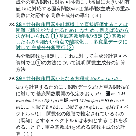
成分の重み関数に対応 • 同様に，𝑘番目に大きい固有
値 𝜆𝑘 に対応する固有関数𝑢𝑘 𝑡 は 第𝑘関数主成分の重み
関数に対応する 関数主成分の導出（３）
28 • 共分散作用素を計算機上で直接評価することは
困難（積分が含まれるため） なため，例えば次の方
法が用いられる ① 基底関数展開の仮定 ② 関数化
したものを細かい時点で離散化し，多変量データに
対して 主成分分析実行 ③
共分散関数を推定し，これに対して主成分計算 • 本
資料では①の方法について説明 関数主成分の計算
方法
29 • 共分散作用素からなる方程式 න𝑐𝑋 𝑠, 𝑡 𝑢 𝑡 𝑑𝑡 =
𝜆𝑢 𝑠 を計算するために，関数データ𝑥𝑖 𝑡 と重み関数𝑢(𝑡)
に対して 基底関数展開の仮定をおく 𝑥𝑖 𝑡 = ෍ 𝑚=1 𝑀
𝑤𝑖𝑚 𝜙𝑚 𝑡 = 𝒘𝑖 𝑇𝝓 𝑡 , 𝑢 𝑡 = ෍ 𝑚=1 𝑀 𝑏𝑚 𝜙𝑚 𝑡 = 𝒃𝑇𝝓 𝑡 𝒘𝑖 =
𝑤𝑖1 , … , 𝑤𝑖𝑀 𝑇, 𝒃 = 𝑏1 , … , 𝑏𝑀 𝑇, 𝝓 𝑡 = 𝜙1 𝑡 , … , 𝜙𝑀 𝑡 𝑇 • ベ
クトル 𝒘𝑖 は，関数化の段階で推定されているもの
（既知）とする • ベクトル 𝒃 は未知とする これを求
めることで，重み関数𝑢(𝑡)を求める 関数主成分の計
算（１）