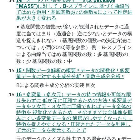
“MASS”)に対して，B-スプラインに 基づく曲線当
てはめを適用 • 基底関数𝜙𝑗 𝑡 の個数𝑚によって推定結
果が大きく変わる
• 基底関数の個数𝑚が多いと観測されたデータに過
度に当てはまり（過適合） 逆に少ないとデータの構
造を捉えきれない （基底関数の個数𝑚の決定方法に
ついては，小西(2010)等を参照） 例：B-スプライン
による曲線当てはめ 基底関数の数：多 基底関数の
数：少 基底関数の数：中
15 • 関数データ解析の概要 • データの関数化 • 多変
量データに対する主成分分析 • 関数主成分分析 •
Rによる関数主成分分析の実装 目次
16 • 多変量（多次元）データの持つ情報を可能な限
り失わずに 低次元に圧縮するための方法 • 多変量デ
ータを２次元・３次元に圧縮できればデータ全体の
特徴を 視覚化できるため，そのままでは全体像を掴
みにくい多変量データの 解釈がしやすくなったり，
特徴を捉えやすくなる • 圧縮されたデータを利用し
て元のデータを復元することで
元のデータのノイズを除去できる場合がある • デー