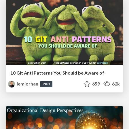
10 Git Anti Patterns You Should be Aware of
lemiorhan
659
62k
PRO