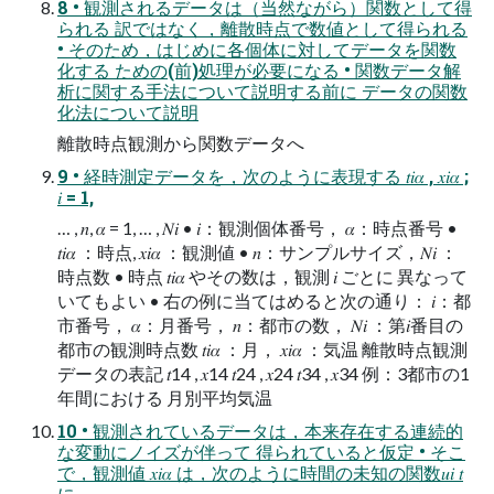
8 • 観測されるデータは（当然ながら）関数として得
られる 訳ではなく，離散時点で数値として得られる
• そのため，はじめに各個体に対してデータを関数
化する ための(前)処理が必要になる • 関数データ解
析に関する手法について説明する前に データの関数
化法について説明
離散時点観測から関数データへ
9 • 経時測定データを，次のように表現する 𝑡𝑖𝛼 , 𝑥𝑖𝛼 ;
𝑖 = 1,
… , 𝑛, 𝛼 = 1, … , 𝑁𝑖 • 𝑖：観測個体番号， 𝛼：時点番号 •
𝑡𝑖𝛼 ：時点, 𝑥𝑖𝛼 ：観測値 • 𝑛：サンプルサイズ，𝑁𝑖 ：
時点数 • 時点 𝑡𝑖𝛼 やその数は，観測 𝑖 ごとに 異なって
いてもよい • 右の例に当てはめると次の通り： 𝑖：都
市番号， 𝛼：月番号， 𝑛：都市の数， 𝑁𝑖 ：第𝑖番目の
都市の観測時点数 𝑡𝑖𝛼 ：月， 𝑥𝑖𝛼 ：気温 離散時点観測
データの表記 𝑡14 , 𝑥14 𝑡24 , 𝑥24 𝑡34 , 𝑥34 例：3都市の1
年間における 月別平均気温
10 • 観測されているデータは，本来存在する連続的
な変動にノイズが伴って 得られていると仮定 • そこ
で，観測値 𝑥𝑖𝛼 は，次のように時間の未知の関数𝑢𝑖 𝑡
に