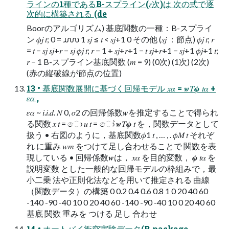
ラインの1種であるB-スプライン(𝑟次)は 次の式で逐
次的に構築される (de
Boorのアルゴリズム) 基底関数の一種：B-スプライ
ン 𝜙𝑗 𝑡; 0 = ൝ 1 𝑠𝑗 ≤ 𝑡 < 𝑠𝑗+1 0 その他 (𝑠𝑗 ：節点) 𝜙𝑗 𝑡; 𝑟
= 𝑡 − 𝑠𝑗 𝑠𝑗+𝑟 − 𝑠𝑗 𝜙𝑗 𝑡; 𝑟 − 1 + 𝑠𝑗+𝑟+1 − 𝑡 𝑠𝑗+𝑟+1 − 𝑠𝑗+1 𝜙𝑗+1 𝑡;
𝑟 − 1 B-スプライン基底関数 (𝑚 = 9) (0次) (1次) (2次)
(赤の縦破線が節点の位置)
13 • 基底関数展開に基づく回帰モデル 𝑥𝛼 = 𝒘𝑇𝝓 𝑡𝛼 +
𝜀𝛼 ,
𝜀𝛼 ~ 𝑖.𝑖.𝑑. 𝑁 0, 𝜎2 の回帰係数𝒘を推定することで得られ
る関数 𝑥 𝑡 = ො 𝑢 𝑡 = ෝ 𝒘𝑇𝝓 𝑡 を，関数データとして
扱う • 右図のように，基底関数𝜙1 𝑡 , … , . 𝜙𝑀 𝑡 それぞ
れ に重み 𝑤𝑚 をつけて足し合わせることで 関数を表
現している • 回帰係数𝒘は， 𝑥𝛼 を目的変数， 𝝓 𝑡𝛼 を
説明変数 とした一般的な回帰モデルの枠組みで，最
小二乗 法や正則化法などを用いて推定される 曲線
（関数データ）の構築 0 0.2 0.4 0.6 0.8 1 0 20 40 60
-140 -90 -40 10 0 20 40 60 -140 -90 -40 10 0 20 40 60
基底 関数 重みを つける 足し 合わせ
14 • オートバイ衝突実験データ(R package