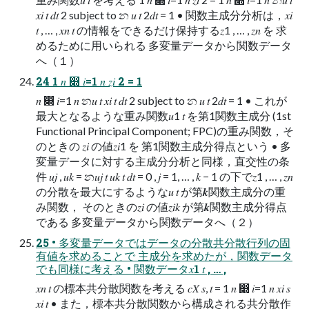
𝑥𝑖 𝑡 𝑑𝑡 2 subject to න 𝑢 𝑡 2𝑑𝑡 = 1 • 関数主成分分析は，𝑥𝑖
𝑡 , … , 𝑥𝑛 𝑡 の情報をできるだけ保持する𝑧1 , … , 𝑧𝑛 を 求
めるために用いられる 多変量データから関数データ
へ（１）
24 1 𝑛 ෍ 𝑖=1 𝑛 𝑧𝑖 2 = 1
𝑛 ෍ 𝑖=1 𝑛 න𝑢 𝑡 𝑥𝑖 𝑡 𝑑𝑡 2 subject to න 𝑢 𝑡 2𝑑𝑡 = 1 • これが
最大となるような重み関数𝑢1 𝑡 を第1関数主成分 (1st
Functional Principal Component; FPC)の重み関数，そ
のときの 𝑧𝑖 の値𝑧𝑖1 を 第1関数主成分得点という • 多
変量データに対する主成分分析と同様，直交性の条
件 𝑢𝑗 , 𝑢𝑘 = න𝑢𝑗 𝑡 𝑢𝑘 𝑡 𝑑𝑡 = 0 , 𝑗 = 1, … , 𝑘 − 1 の下で𝑧1 , … , 𝑧𝑛
の分散を最大にするような𝑢 𝑡 が第𝒌関数主成分の重
み関数， そのときの𝑧𝑖 の値𝑧𝑖𝑘 が第𝒌関数主成分得点
である 多変量データから関数データへ（２）
25 • 多変量データではデータの分散共分散行列の固
有値を求めることで 主成分を求めたが，関数データ
でも同様に考える • 関数データ𝑥1 𝑡 , … ,
𝑥𝑛 𝑡 の標本共分散関数を考える 𝑐𝑋 𝑠, 𝑡 = 1 𝑛 ෍ 𝑖=1 𝑛 𝑥𝑖 𝑠
𝑥𝑖 𝑡 • また，標本共分散関数から構成される共分散作