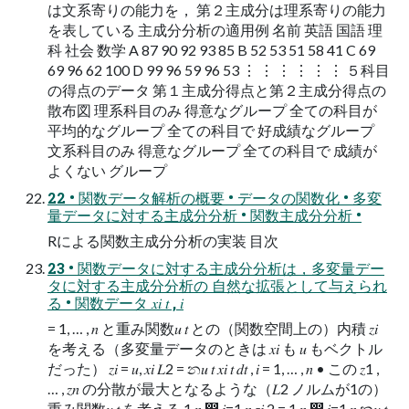
は文系寄りの能力を， 第２主成分は理系寄りの能力
を表している 主成分分析の適用例 名前 英語 国語 理
科 社会 数学 A 87 90 92 93 85 B 52 53 51 58 41 C 69
69 96 62 100 D 99 96 59 96 53 ⋮ ⋮ ⋮ ⋮ ⋮ ⋮ ５科目
の得点のデータ 第１主成分得点と第２主成分得点の
散布図 理系科目のみ 得意なグループ 全ての科目が
平均的なグループ 全ての科目で 好成績なグループ
文系科目のみ 得意なグループ 全ての科目で 成績が
よくない グループ
22 • 関数データ解析の概要 • データの関数化 • 多変
量データに対する主成分分析 • 関数主成分分析 •
Rによる関数主成分分析の実装 目次
23 • 関数データに対する主成分分析は，多変量デー
タに対する主成分分析の 自然な拡張として与えられ
る • 関数データ 𝑥𝑖 𝑡 , 𝑖
= 1, … , 𝑛 と重み関数𝑢 𝑡 との（関数空間上の）内積 𝑧𝑖
を考える（多変量データのときは 𝑥𝑖 も 𝑢 もベクトル
だった） 𝑧𝑖 = 𝑢, 𝑥𝑖 𝐿2 = න𝑢 𝑡 𝑥𝑖 𝑡 𝑑𝑡 , 𝑖 = 1, … , 𝑛 • この 𝑧1 ,
… , 𝑧𝑛 の分散が最大となるような（𝐿2 ノルムが1の）
重み関数𝑢 𝑡 を考える 1 𝑛 ෍ 𝑖=1 𝑛 𝑧𝑖 2 = 1 𝑛 ෍ 𝑖=1 𝑛 න𝑢 𝑡