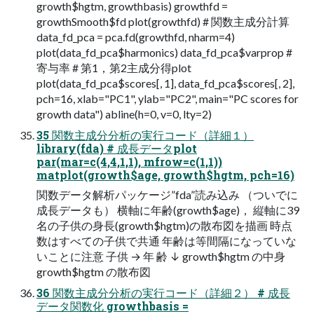
growth$hgtm, growthbasis) growthfd =
growthSmooth$fd plot(growthfd) # 関数主成分計算
data_fd_pca = pca.fd(growthfd, nharm=4)
plot(data_fd_pca$harmonics) data_fd_pca$varprop #
寄与率 # 第1，第2主成分得plot
plot(data_fd_pca$scores[, 1], data_fd_pca$scores[, 2],
pch=16, xlab="PC1", ylab="PC2", main="PC scores for
growth data") abline(h=0, v=0, lty=2)
35 関数主成分分析の実行コード（詳細１）
library(fda) # 成長データplot
par(mar=c(4,4,1,1), mfrow=c(1,1))
matplot(growth$age, growth$hgtm, pch=16)
関数データ解析パッケージ”fda”読み込み （ついでに
成長データも） 横軸に年齢(growth$age)， 縦軸に39
名の子供の身長(growth$hgtm)の散布図を描画 時点
数はすべての子供で共通 年齢は等間隔になっていな
いことに注意 子供 → 年 齢 ↓ growth$hgtm の中身
growth$hgtm の散布図
36 関数主成分分析の実行コード（詳細２） # 成長
データ関数化 growthbasis =