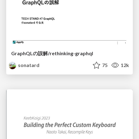
GraphQLの誤解/rethinking-graphql
sonatard
75
12k