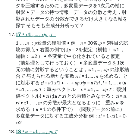
タを圧縮するために，多変量データを1次元の軸に
射影 • データの持つ情報＝データの分散と考え，射
影されたデータの 分散ができるだけ大きくなる軸を
探す そもそも主成分分析って？
17 • 𝑥𝑖1 , … , 𝑥𝑖𝑝 , 𝑖 =
1, … , 𝑛 ：𝑝変量の観測値 • 例：𝑛 = 30名, 𝑝 = 5科目の試
験の得点 • 右図の例では𝑝 = 2を想定（横軸： 𝑥𝑖1 ，
縦軸： 𝑥𝑖2 ） • 各変量で中心化されていると仮定
（前処理として行っておく） • 多変量データを1次
元の軸に射影するということは，𝑥𝑖1 , … , 𝑥𝑖𝑝 の線形結
合で 与えられる新たな変数 𝑧𝑖 𝑖 = 1, … , 𝑛 を求めること
に対応する 𝑧𝑖 = 𝑢1 𝑥𝑖1 + ⋯ + 𝑢𝑝 𝑥𝑖𝑝 = 𝒖𝑇𝒙𝑖 , 𝑖 = 1, … , 𝑛 (𝒖
= 𝑢1 , … , 𝑢𝑝 𝑇：重みベクトル，𝑥 = 𝑥𝑖1 , … , 𝑥𝑖𝑝 𝑇：観測
値ベクトル) • 𝑧𝑖 は𝒖と𝒙𝑖 との内積とみなせる： 𝑧𝑖 = 𝒖,
𝒙𝑖 • 𝑧1 , … , 𝑧𝑛 の分散が最大となるように，重み 𝒖 を
求める（ 𝒖 = 1 の条件下で） （関数データの前に）
多変量データに対する主成分分析 例：𝑧𝑖 = 1 ⋅ 𝑥𝑖1 + 0 ⋅
𝑥𝑖2
18 • 𝒖 = 𝑢1 , … , 𝑢𝑝 𝑇