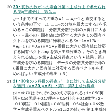
20 • 変数の数が 𝑝 の場合は第 𝑝 主成分まで求められ
る 第𝑝主成分は，第 1, …
, 𝑝 − 1までのすべての重み 𝒖1 , … , 𝒖𝑝−1 と 直交すると
いう条件の下で，𝑧1 , … , 𝑧𝑛 の分散を最大にする𝒖を求
める • この問題は，分散共分散行列𝑆の 𝑝 番目に大き
い（＝最小の）固有値に対応す る大きさ１の固有ベ
クトルを求める問題に帰着される 𝑆𝒖 = 𝜆𝒖 𝒖1 𝑇𝒖 = ⋯
= 𝒖𝑝−1 𝑇 𝒖 = 0, 𝒖𝑇𝒖 = 1 • 𝑝 番目に大きい固有値に対応
する固有ベクトル𝒖𝑝 を第 𝒑 主成分重み， そのとき与
えられる値𝑧𝑖𝑝 を第 𝒑 主成分得点という • 結局，第 𝑘
主成分を求める問題は，データの分散共分散行列の
𝑘 番目に大きい固有値に対応する固有ベクトルを求
めればよい 主成分の導出（３）
21 • 30名の５科目の得点データに対して主成分分析
を適用（𝑛 = 30, 𝑝 = 5） • 第1，第2主成分得点
𝒛 𝑘 = 𝒖𝑘 𝑇𝑋 はそれぞれ次の式で表される 𝒛 1 = 0.58英
語 + 0.56国語 + 0.17理科 + 0.54社会 + 0.18数学 𝒛 2 =
−0.13英語 − 0.16国語 + 0.68理科 − 0.54社会 + 0.69数
学 • 主成分重みベクトル 𝒖1 , 𝒖2 の値から 第１主成分