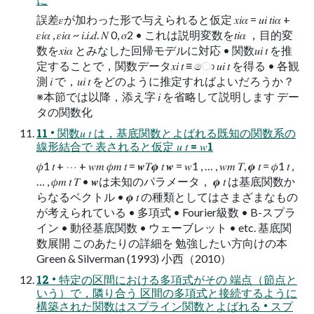
誤差𝜀が加わった形で与えられると仮定 𝑥𝑖𝛼 = 𝑢𝑖 𝑡𝑖𝛼 +
𝜀𝑖𝛼 , 𝜀𝑖𝛼 ~ 𝑖.𝑖.𝑑. 𝑁 0, 𝜎2 • これは説明変数を𝑡𝑖𝛼 ，目的変
数を𝑥𝑖𝛼 とみなした回帰モデルに対応 • 関数𝑢𝑖 𝑡 を推
定することで，関数データ𝑥𝑖 𝑡 ≡ ො 𝑢𝑖 𝑡 を得る • 各観
測 𝑖 で，𝑢𝑖 𝑡 をどのように推定すればよいだろうか？
※本節では以降，添え字 𝑖 を省略して説明します デー
タの関数化
11 • 関数𝑢 𝑡 は，基底関数とよばれる既知の関数系の
線形結合で 表されると仮定 𝑢 𝑡 = 𝑤1
𝜙1 𝑡 + ⋯ + 𝑤𝑚 𝜙𝑚 𝑡 = 𝒘𝑇𝝓 𝑡 𝒘 = 𝑤1 , … , 𝑤𝑚 𝑇, 𝝓 𝑡 = 𝜙1 𝑡 ,
… , 𝜙𝑚 𝑡 𝑇 • 𝒘は未知のパラメータ， 𝝓 𝑡 は基底関数か
らなるベクトル • 𝝓 𝑡 の種類としてはさまざまなもの
が考えられている • 多項式 • Fourier級数 • B-スプラ
イン • 動径基底関数 • ウェーブレット • etc. 基底関
数展開 このあたりの詳細を 勉強したい方向けの本
Green & Silverman (1993) 小西（2010）
12 • 特定の区間における多項式がその 端点（節点と
いう）で，隣り合う 区間の多項式と接続するように
構築された関数はスプライン関数とよばれる • スプ