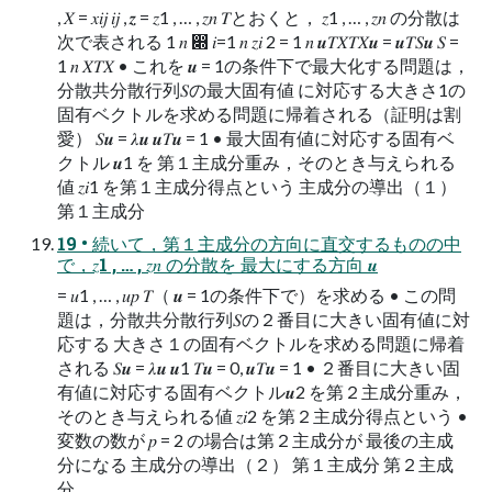
, 𝑋 = 𝑥𝑖𝑗 𝑖𝑗 , 𝒛 = 𝑧1 , … , 𝑧𝑛 𝑇とおくと， 𝑧1 , … , 𝑧𝑛 の分散は
次で表される 1 𝑛 ෍ 𝑖=1 𝑛 𝑧𝑖 2 = 1 𝑛 𝒖𝑇𝑋𝑇𝑋𝒖 = 𝒖𝑇𝑆𝒖 𝑆 =
1 𝑛 𝑋𝑇𝑋 • これを 𝒖 = 1の条件下で最大化する問題は，
分散共分散行列𝑆の最大固有値 に対応する大きさ1の
固有ベクトルを求める問題に帰着される（証明は割
愛） 𝑆𝒖 = 𝜆𝒖 𝒖𝑇𝒖 = 1 • 最大固有値に対応する固有ベ
クトル 𝒖1 を 第１主成分重み，そのとき与えられる
値 𝑧𝑖1 を第１主成分得点という 主成分の導出（１）
第１主成分
19 • 続いて，第１主成分の方向に直交するものの中
で，𝑧1 , … , 𝑧𝑛 の分散を 最大にする方向 𝒖
= 𝑢1 , … , 𝑢𝑝 𝑇（ 𝒖 = 1の条件下で）を求める • この問
題は，分散共分散行列𝑆の２番目に大きい固有値に対
応する 大きさ１の固有ベクトルを求める問題に帰着
される 𝑆𝒖 = 𝜆𝒖 𝒖1 𝑇𝒖 = 0, 𝒖𝑇𝒖 = 1 • ２番目に大きい固
有値に対応する固有ベクトル𝒖2 を第２主成分重み，
そのとき与えられる値 𝑧𝑖2 を第２主成分得点という •
変数の数が 𝑝 = 2 の場合は第２主成分が 最後の主成
分になる 主成分の導出（２） 第１主成分 第２主成
分