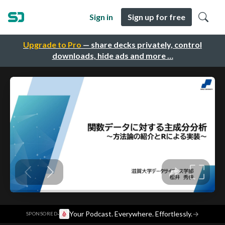
Sign in
Sign up for free
Upgrade to Pro
— share decks privately, control
downloads, hide ads and more …
·
Your Podcast. Everywhere. Effortlessly.
→
SPONSORED