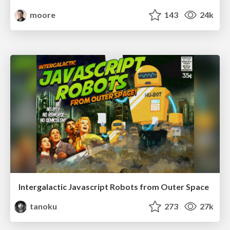
moore
143
24k
Intergalactic Javascript Robots from Outer Space
tanoku
273
27k