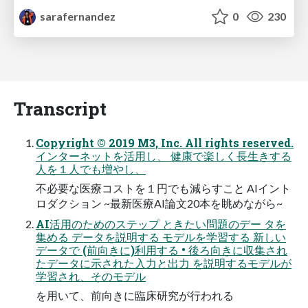
sarafernandez
0
230
Transcript
Copyright © 2019 M3, Inc. All rights reserved.
インターネットを活用し、 健康で楽しく長生きする
人を１人でも増やし、
不必要な医療コストを１円でも減らすこと AIイント
ロダクション ~最新医療AI論文20本を眺めながら~
AI活用のためのステップ ときたい問題のデー タを
集める データを説明する モデルを学習する 新しい
データで (前向きに)利用する • 後ろ向きに収集され
たデータに示された入力と出力 を説明するモデルが
学習され、そのモデル
を用いて、前向きに臨床研究が行われる