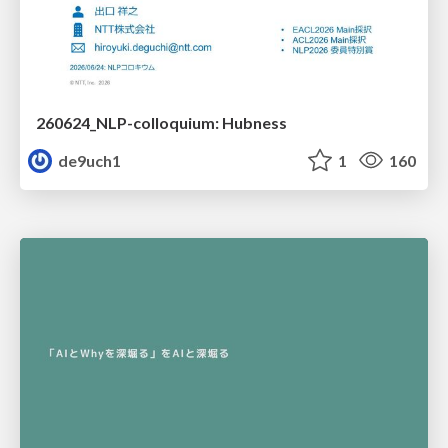
260624_NLP-colloquium: Hubness
de9uch1
1
160