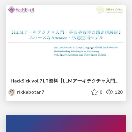
HackSick vol.7 LT資料【LLMアーキテクチャ入門・事前学習時の躓き所解説】 スパースなAttention・状態空間モデル
rikkabotan7
0
120