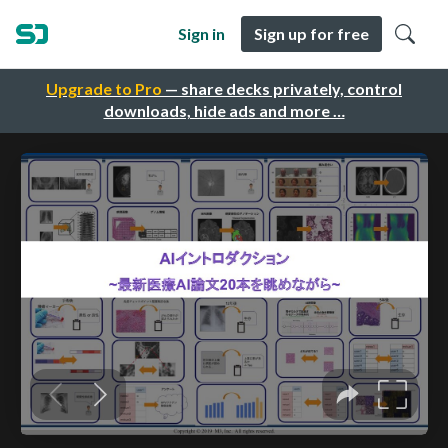
Sign in
Sign up for free
Upgrade to Pro
— share decks privately, control
downloads, hide ads and more …