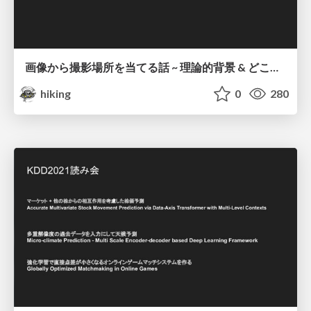
画像から撮影場所を当てる話 ~ 理論的背景 & どこが〇〇区らしいか ~
hiking
0
280