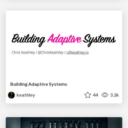
Building Adaptive Systems
keathley
44
3.2k