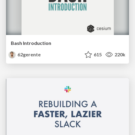
Bash Introduction
62gerente
615
220k