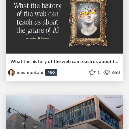
What the history of the web can teach us about the future of AI
inesmontani
1
650
PRO