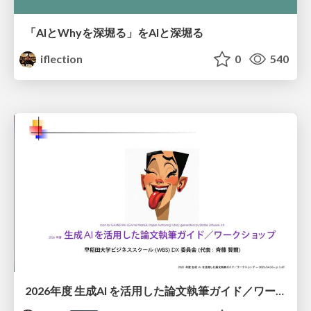
「AIとWhyを深堀る」をAIと深堀る
iflection
0
540
2026年度 生成AI を活用した論文執筆ガイド／ワークショップ / 2026 Academic Year Guide to Writing Papers Using Generative AI - Workshop