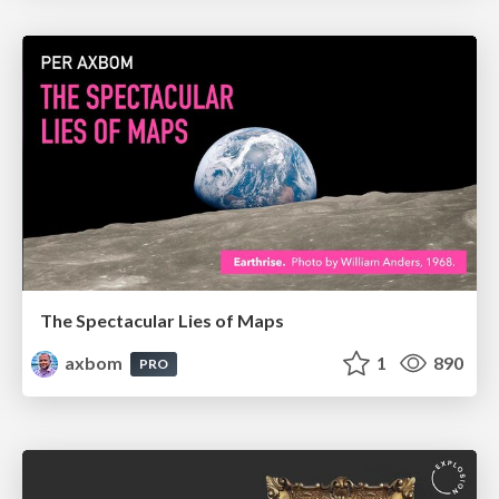
The Spectacular Lies of Maps
axbom
1
890
PRO