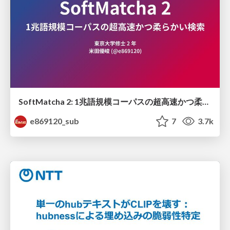
SoftMatcha 2: 1兆語規模コーパスの超高速かつ柔らかい検索
e869120_sub
7
3.7k