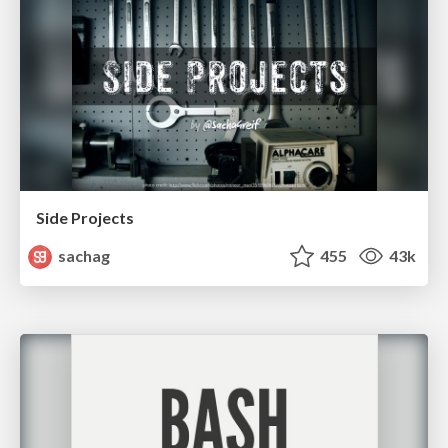
Side Projects
sachag
455
43k