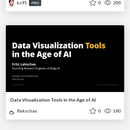
ks91
0
200
PRO
Data Visualization Tools in the Age of AI
flekschas
0
180