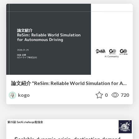
論文紹介 "ReSim: Reliable World Simulation for Autonomous Driving"
kogo
0
720