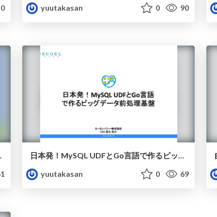
0
yuutakasan
0
90
プンデータ供養寺
日本発！MySQL UDFとGo言語で作るビッグデータ前処理基盤
1
yuutakasan
0
69