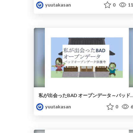
yuutakasan
0
11
私が出会ったBAD オープンデータ～バッドオー
yuutakasan
0
6