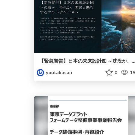
【緊急警告】日本の未来設計図 ～沈没か、再生か。国民と断行するラストチ
yuutakasan
0
19