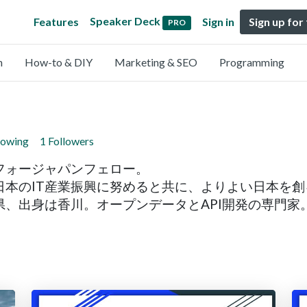
Speaker Deck
Features
Sign in
Sign up for
PRO
n
How-to & DIY
Marketing & SEO
Programming
lowing
1 Followers
フォージャパンフェロー。
日本のIT産業振興に努めると共に、よりよい日本を
、出身は香川。オープンデータとAPI開発の専門家