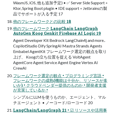
WasmJS, iOS, 他も追加予定) • ✅ Server Side Support ◦
Ktor, Spring Boot plugin • IDE support ◦ Jetbrainsの製
品でサポートが入る予定 17
他のフレームワークとの比較 18
他のフレームワーク LangChain LangGraph
AutoGen Koog Genkit Firebase AI Logic 19
Agent Developer Kit Bedrock LangChain4j and more..
CopilotStudio Dify SpringAI Mastra Strands Agents
Embabel AgentKit フレームワーク選定の観点を取り
上げ、 Koogの立ち位置を捉える VoltAgent
AgentCore Agent Service Agent Engine Vertex AI
CrewAI
フレームワーク選定の観点 • プログラミング言語 •
フレームワークの成熟(機能は十分か、リソースが多
いか) • クラウドベンダー提供のものか • 開発者支援
が充実しているか •
シンプルにLLMを使うものか、エージェント、マル
チエージェント • ノーコード/ローコード 20
LangChain/LangGraph 21 • ☑ リソースや活用事