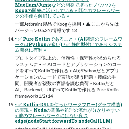
Muellum/Junieなどの開発で培ったノウハウを
Koogの開発に活かしている ◦ 既存のフレームワー
クの不便を解消している ◦
一部Jetbrains製品でKoogを採用 • ⚠ ここから先は
バージョン0.5.2の情報です 13
• ✅ Pure Kotlinであること ◦ (AI関連のフレームワ
ークはPythonが多い) • ✅ 静的型付けでありシステ
ム開発に有利 ◦
プロトタイプ以上の、信頼性・保守性が求められる
システムに • ✅ AIコードとアプリケーションのコー
ドをすべてKotlinで作れる ◦ AIがPythonだとアプリ
ケーションのコードで言語が違う問題 ◦ 接続の手
間、開発者が複数の言語を読む負荷 ◦ Kotlinだと
AI、Backend、UIすべてKotlinで作れる Pure Kotlin
framework(1/2) 14
• ✅ Kotlin-DSLを使ったワークフロー(グラフ構造)
の表現 ◦ Nodeの関係や処理の流れが分かりやすい
◦ 他のフレームワークにはない良さ
edge(nodeStart forwardTo nodeCallLLM)
edge(nodeCallLLM forwardTo nodeExecuteTool