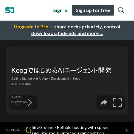
Sign in
Sign up for free
Upgrade to Pro
— share decks privately, control
downloads, hide ads and more …
SiteGround - Reliable hosting with speed,
·
→
SPONSORED
security, and support you can count on.