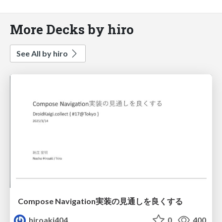
More Decks by hiro
See All by hiro
Compose Navigation実装の見通しを良くする
hiroaki404
0
400