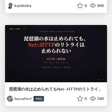
kashioka
0
840
琵琶湖の水は止められてもNet--HTTPのリトライは止められない / You might be able to stop the water flow of Lake Biwa but you can't stop Net::HTTP retries
luccafort
0
580
PRO