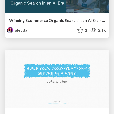
Winning Ecommerce Organic Search in an AI Era - #searchnstuff2025
aleyda
1
2.1k