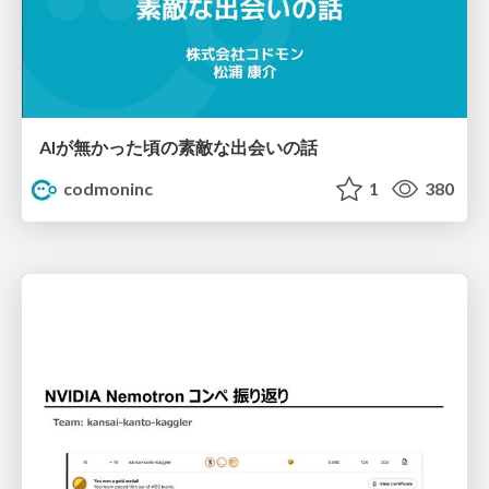
AIが無かった頃の素敵な出会いの話
codmoninc
1
380