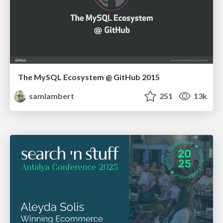
The MySQL Ecosystem @ GitHub 2015
samlambert
251
13k