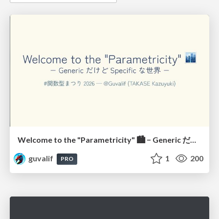
Welcome to the "Parametricity" 🏙️ − Generic だけど Specific な世界 −
guvalif
1
200
PRO