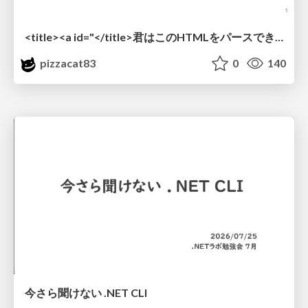
<title><a id="</title>君はこのHTMLをパースできるか"></a></title> #雑LT_study
pizzacat83
0
140
今さら聞けない .NET CLI