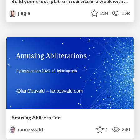
Build your cross-platform service in a week with App Engine
jlugia
234
19k
Amusing Abliteration
ianozsvald
1
240