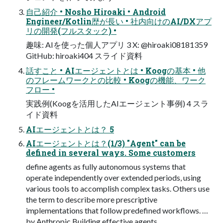
自己紹介 • Nosho Hiroaki • Android
Engineer/Kotlin歴が長い • 社内向けのAI/DXアプ
リの開発(フルスタック) •
趣味: AIを使った個人アプリ 3 X: @hiroaki08181359
GitHub: hiroaki404 スライド資料
話すこと • AIエージェントとは • Koogの基本 • 他
のフレームワークとの比較 • Koogの機能、ワーク
フロー •
実践例(Koogを活用したAIエージェント事例) 4 スラ
イド資料
AIエージェントとは？ 5
AIエージェントとは？(1/3) "Agent" can be
defined in several ways. Some customers
define agents as fully autonomous systems that
operate independently over extended periods, using
various tools to accomplish complex tasks. Others use
the term to describe more prescriptive
implementations that follow predefined workflows. …
by Anthropic Building effective agents