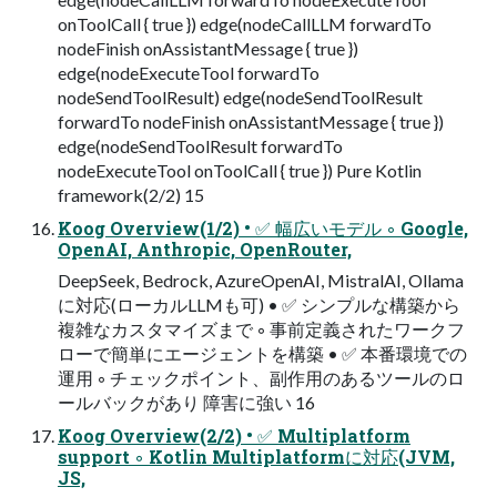
onToolCall { true }) edge(nodeCallLLM forwardTo
nodeFinish onAssistantMessage { true })
edge(nodeExecuteTool forwardTo
nodeSendToolResult) edge(nodeSendToolResult
forwardTo nodeFinish onAssistantMessage { true })
edge(nodeSendToolResult forwardTo
nodeExecuteTool onToolCall { true }) Pure Kotlin
framework(2/2) 15
Koog Overview(1/2) • ✅ 幅広いモデル ◦ Google,
OpenAI, Anthropic, OpenRouter,
DeepSeek, Bedrock, AzureOpenAI, MistralAI, Ollama
に対応(ローカルLLMも可) • ✅ シンプルな構築から
複雑なカスタマイズまで ◦ 事前定義されたワークフ
ローで簡単にエージェントを構築 • ✅ 本番環境での
運用 ◦ チェックポイント、副作用のあるツールのロ
ールバックがあり 障害に強い 16
Koog Overview(2/2) • ✅ Multiplatform
support ◦ Kotlin Multiplatformに対応(JVM,
JS,