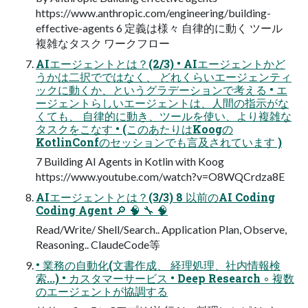
https://www.anthropic.com/engineering/building-
effective-agents 6 定義は様々 自律的に動く ツール
複雑なタスク ワークフロー
AIエージェントとは？(2/3) • AIエージェントかど
うかは二択でではなく、 どれくらいエージェンティ
ックに動くか、というグラデーションで考える • エ
ージェントらしいエージェントは、人間の指示がな
くても、 自律的に動き、ツールを使い、より複雑な
タスクをこなす • (このあたりはKoogの
KotlinConfのセッションでも言及されています )
7 Building AI Agents in Kotlin with Koog
https://www.youtube.com/watch?v=O8WQCrdza8E
AIエージェントとは？(3/3) 8 以前のAI Coding
Coding Agent 🔎 🧠 🔧 🧠
Read/Write/ Shell/Search.. Application Plan, Observe,
Reasoning.. ClaudeCode等
• 業務の自動化(文書作成、 経理処理、社内情報検
索...) • カスタマーサービス • Deep Research ◦ 複数
のエージェントが協調する