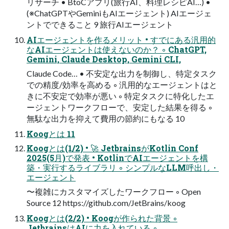
リサーチ • BtoCアプリ(旅行AI、料理レシピAI…) •
(※ChatGPTやGeminiもAIエージェント) AIエージェ
ントでできること 9 旅行AIエージェント
AIエージェントを作るメリット • すでにある汎用的
なAIエージェントは使えないのか？ ◦ ChatGPT,
Gemini, Claude Desktop, Gemini CLI,
Claude Code… • 不安定な出力を制御し、特定タスク
での精度/効率を高める ◦ 汎用的なエージェントはと
きに不安定で効率が悪い ◦ 特定タスクに特化したエ
ージェントワークフローで、安定した結果を得る ◦
無駄な出力を抑えて費用の節約にもなる 10
Koogとは 11
Koogとは(1/2) • 🚀 JetbrainsがKotlin Conf
2025(5月)で発表 • KotlinでAIエージェントを構
築・実行するライブラリ ◦ シンプルなLLM呼出し・
エージェント
〜複雑にカスタマイズしたワークフロー ◦ Open
Source 12 https://github.com/JetBrains/koog
Koogとは(2/2) • Koogが作られた背景 ◦
JetbrainsはAIに力を入れている ◦