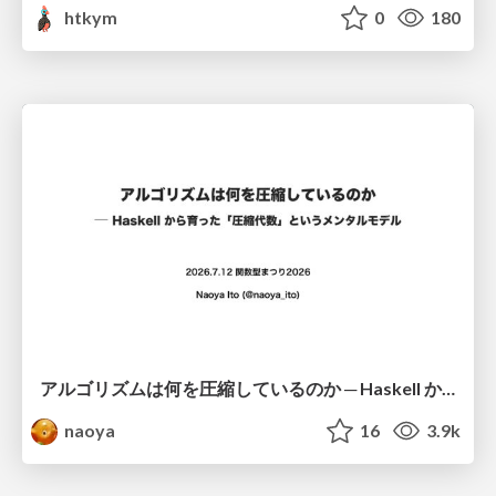
htkym
0
180
アルゴリズムは何を圧縮しているのか ─ Haskell から育った「圧縮代数」というメンタルモデル
naoya
16
3.9k