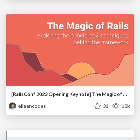
[RailsConf 2023 Opening Keynote] The Magic of Rails
eileencodes
31
10k