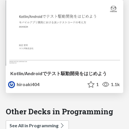
Kotlin/Androidでテスト駆動開発をはじめよう
hiroaki404
1
1.1k
Other Decks in Programming
See All in Programming