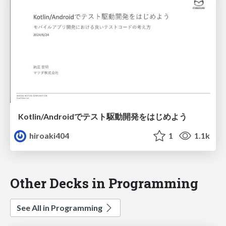
Kotlin/Androidでテスト駆動開発をはじめよう
hiroaki404
1
1.1k
Other Decks in Programming
See All in Programming