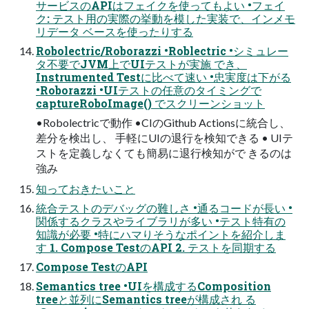
サービスのAPIはフェイクを使ってもよい •フェイ
ク: テスト用の実際の挙動を模した実装で、インメモ
リデータ ベースを使ったりする
Robolectric/Roborazzi •Roblectric •シミュレー
タ不要でJVM上でUIテストが実施 でき、
Instrumented Testに比べて速い •忠実度は下がる
•Roborazzi •UIテストの任意のタイミングで
captureRoboImage() でスクリーンショット
•Robolectricで動作 •CIのGithub Actionsに統合し、
差分を検出し、 手軽にUIの退行を検知できる • UIテ
ストを定義しなくても簡易に退行検知がで きるのは
強み
知っておきたいこと
統合テストのデバッグの難しさ •通るコードが長い •
関係するクラスやライブラリが多い •テスト特有の
知識が必要 •特にハマりそうなポイントを紹介しま
す 1. Compose TestのAPI 2. テストを同期する
Compose TestのAPI
Semantics tree •UIを構成するComposition
treeと並列にSemantics treeが構成され る