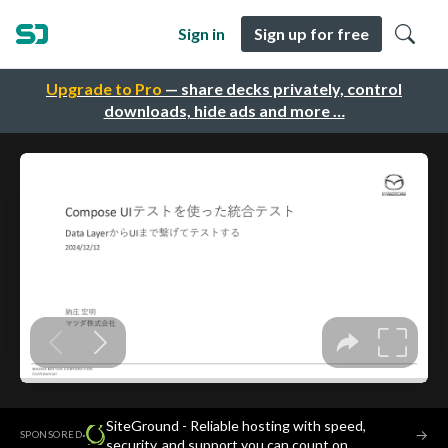
Sign in
Sign up for free
Upgrade to Pro
— share decks privately, control
downloads, hide ads and more …
SiteGround - Reliable hosting with speed,
·
→
SPONSORED
security, and support you can count on.