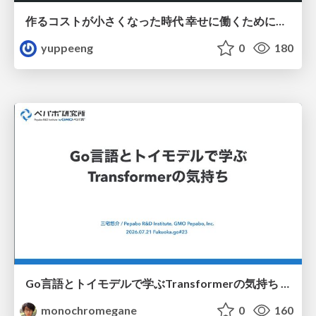
作るコストが小さくなった時代 幸せに働くために改めて考えたいこと 〜エンジニアとして価値を出し続けるために注視している二分野〜
yuppeeng
0
180
Go言語とトイモデルで学ぶTransformerの気持ち / fukuokago23-transformer
monochromegane
0
160