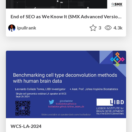
End of SEO as We Know It (SMX Advanced Version)
ipullrank
3
4.3k
WCS-LA-2024