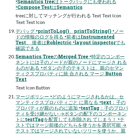
•Semantics treeはトークバックにも使われる
•Compose TestはSemantics
treeに対してマッチングが行われる Text Text Icon
Text Text Icon
デバッグ •printToLog()、printToString() •ノー
ドの情報のログを得る •前者はInstrumented
Test、 後者はRoblectric •layout inspectorでも
確認できる
Semantics TreeのMerged Tree •特定のコンポー
ネントには子のノードが親のノードにマージさ れる
ものがある •ボタンの子のテキストは、親のセマン
ティクスプロパティに統 合される マージ Button
Text
Text Icon Button
マージポリシー •どのようにマージされるかは、セ
マンティクスプロパティごと に異なる •text：子の
プロパティが親のものに追加 •testTag：子のプロパ
ティを受け継がない →ボタンの配下のコンポーネン
トにtestTagを配置しても削除され てしまう！ •テ
ストではマージ前後のどちらを使うかを選択可能 →
テストではマージされていないツリーを使うか、親