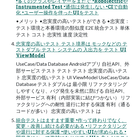
•多くのクラスやレイヤーをまたぐ •Robolectricや
Instrumented Test •通信は発生しない •CIで自動
化 •ユーザー操作を伴ったUIをテスト
•メリット •忠実度の高いテストができる •忠実度：
テスト環境と本番環境の類似度 E2E 統合テスト 単体
テスト コスト 忠実性 速度 決定性
忠実度の高いテスト テスト境界は モックなどの テ
ストダブル テスト システムの 入出力を テスト UI
ViewModel
UseCase/Data Database Androidアプリ 自社API、外
部サービス テスト テスト テスト 忠実度の高いテス
ト 忠実度の低いテスト UI ViewModel UseCase/Data
Database テストダブルは 最小限 リファクタリング
しやすくなり、バグ発生を未然に防げる 自社API、
外部サービス 有利（内部実装に結びつかない） リフ
ァクタリングへの耐性 退行に対する保護 有利（通る
コードが多い） 忠実度の高いテスト は
統合テストはますます重要 •作って終わりでなく、
変更・改善し続ける必要がある •リファクタリング
や退行に対する保護 •使いやすいUIが求められる •