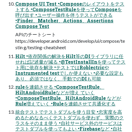
Compose UI Test •Composeのレイアウトをテス
トする •ComposeTestRuleを使ってComposeを
呼び出す •ユーザー操作を伴うテストができる
•Finder、Matcher、Actions、Assertions
Compose Test
APIのチートシート
https://developer.android.com/develop/ui/compose/te
stin g/testing-cheatsheet
Hilt •依存関係の解決をHilt等のDIライブラリに任
せれば記述量が減る •@TestInstallInを使ってテス
ト用に依存を解決 •テストではRoblectricや
Instrumented testでしか使えない •必要な設定も
あり、必須ではなく、手動でのDIも可能
ruleを連鎖させる •ComposeTestRule、
HiltAndroidRuleなどが増え ていく
•ComposeTestRule、HiltAndroidRule などが
Rule増えていく •Ruleを連鎖させて共通化する
統合テストでテストダブルを使う目安 •忠実度を高
めるためなるべくテストダブルを使わず、実際のク
ラスをそのまま使う •自社サービス外のサービスは
テストダブルを使ってもよい •Firebaseなど •自社