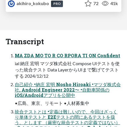
akihiro_kokubo
72
41k
PRO
Transcript
MA ZDA MO TO R CO RPORA TI ON Confident
ial 納庄 宏明 マツダ株式会社 Compose UIテストを使
った統合テスト Data LayerからUIまで繋げてテスト
する 2024/12/12
自己紹介 •納庄 宏明 Nosho Hiroaki •マツダ株式会
社, Android Engineer 2022〜 •自動車関係の
iOS/Androidアプリを公開中
•広島、東京、リモート •人材募集中
統合テストとは •定義は難しいので、今回はざっく
り単体テストと E2Eテストの間にあるテストを扱
う、とします （厳密な統合テストの定義ではない）