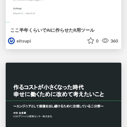
ここ半年くらいでAIに作らせたR用ツール
eitsupi
0
360