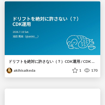
ドリフトを絶対に許さない（？）CDK運用 / CDK Ops with Zero Tolerance for Drifts (?)
akihisaikeda
1
170