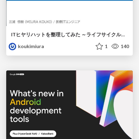
ITヒヤリハットを整理してみた ～ライフサイクルと原因から考える再発防止策～
koukimiura
1
140