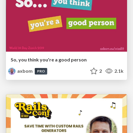
So, you think you're a good person
axbom
2
2.1k
PRO