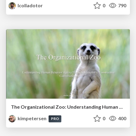
lcolladotor
0
790
The Organizational Zoo: Understanding Human Behavior Agility Through Metaphoric Constructive Conversations (based on the works of Arthur Shelley, Ph.D)
kimpetersen
0
400
PRO