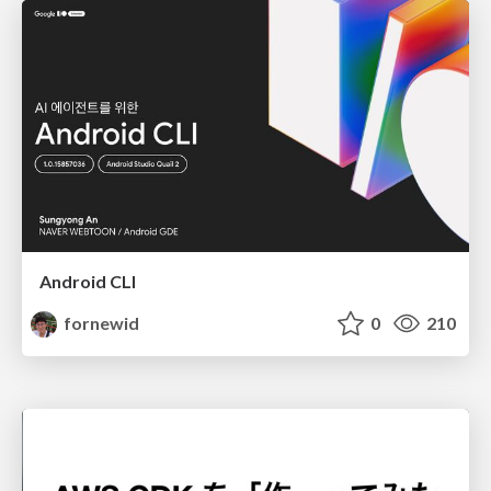
Android CLI
fornewid
0
210