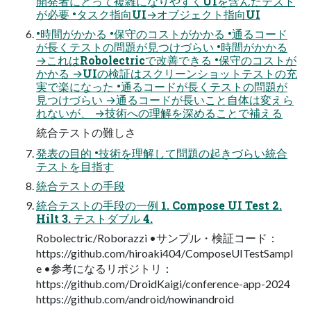
開発者にとって複雑になりやすくUIを含んだテスト
が必要 •タスク指向UI→オブジェクト指向UI
•時間がかかる •保守のコストがかかる •通るコード
が長くテストの問題が見つけづらい •時間がかかる
→これはRobolectricで改善できる •保守のコストが
かかる →UIの検証はスクリーンショットテストの充
実で楽になった •通るコードが長くテストの問題が
見つけづらい →通るコードが長いこと自体は変えら
れないが、 →技術への理解を深めることで補える
統合テストの難しさ
発表の目的 •技術を理解して問題の起きづらい統合
テストを目指す
統合テストの手段
統合テストの手段の一例 1. Compose UI Test 2.
Hilt 3. テストダブル 4.
Robolectric/Roborazzi •サンプル・検証コード：
https://github.com/hiroaki404/ComposeUITestSampl
e •参考になるリポジトリ：
https://github.com/DroidKaigi/conference-app-2024
https://github.com/android/nowinandroid