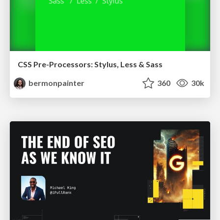
CSS Pre-Processors: Stylus, Less & Sass
bermonpainter
360
30k