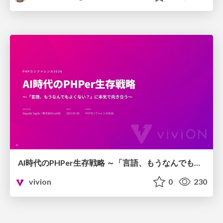
AI時代のPHPer生存戦略 ～「言語、もうなんでもよくない？」に本気で向き合う～
vivion
0
230