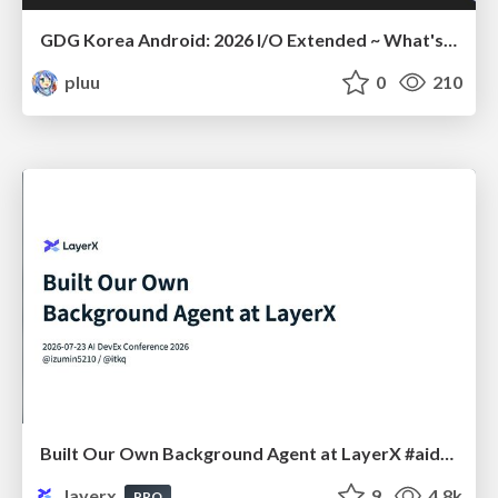
GDG Korea Android: 2026 I/O Extended ~ What's new in Android development tools
pluu
0
210
Built Our Own Background Agent at LayerX #aidevex_findy
layerx
9
4.8k
PRO