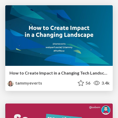
How to Create Impact in a Changing Tech Landscape [PerfNow 2023]
tammyeverts
56
3.4k