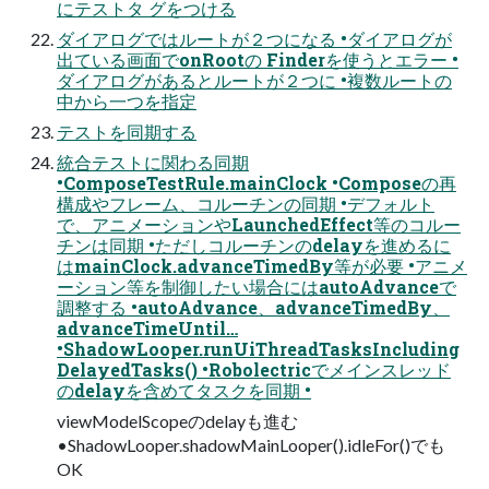
にテストタ グをつける
ダイアログではルートが２つになる •ダイアログが
出ている画面でonRootの Finderを使うとエラー •
ダイアログがあるとルートが２つに •複数ルートの
中から一つを指定
テストを同期する
統合テストに関わる同期
•ComposeTestRule.mainClock •Composeの再
構成やフレーム、コルーチンの同期 •デフォルト
で、アニメーションやLaunchedEffect等のコルー
チンは同期 •ただしコルーチンのdelayを進めるに
はmainClock.advanceTimedBy等が必要 •アニメ
ーション等を制御したい場合にはautoAdvanceで
調整する •autoAdvance、advanceTimedBy、
advanceTimeUntil…
•ShadowLooper.runUiThreadTasksIncluding
DelayedTasks() •Robolectricでメインスレッド
のdelayを含めてタスクを同期 •
viewModelScopeのdelayも進む
•ShadowLooper.shadowMainLooper().idleFor()でも
OK