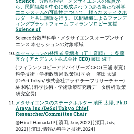
Science、分散型科学、メタサイエンスの視点か
ら、民間組織を中心に形成されつつある新たな科学
エコシステムの可能性につい て、様々なステイクホ
ルダーと共に議論を行う。 民間組織によるファンデ
ィングプラットフォーム フィランソロピー支援
Science of
Science 分散型科学・メタサイエンス オープンサイ
エンス 本セッションの対象領域
本セッションの登壇者 登壇者（五十音順） ： 柴藤
亮介 ( アカデミスト株式会社 CEO) 藤田 淑子
( フィランソロピーアドバイザーズ CEO) 三浦 崇寛 (
科学技術・学術政策局 政策課) 司会： 濱田 太陽
(DeSci Tokyo/ 株式会社アラヤ チーフリサーチャー)
林 和弘 ( 科学技術・学術政策研究所データ解析 政策
研究室長)
メタサイエンスのステークホルダー 濱田 太陽, Ph.D
Araya Inc./DeSci Tokyo Chief
Researcher/Committee Chair
@HiroTHamadaJP [ 濱田, Jxiv, 2022] [ 濱田, Jxiv,
2022] [ 濱田, 情報の科学と技術, 2024]