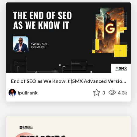
End of SEO as We Know It (SMX Advanced Version)
ipullrank
3
4.3k