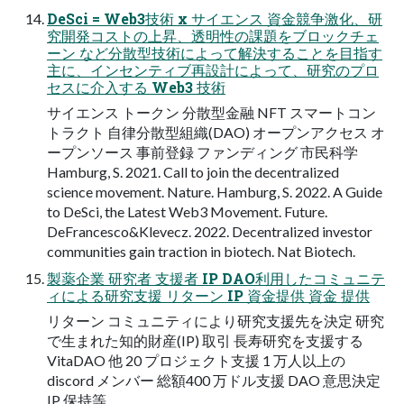
DeSci = Web3技術 x サイエンス 資金競争激化、研
究開発コストの上昇、透明性の課題をブロックチェ
ーン など分散型技術によって解決することを目指す
主に、インセンティブ再設計によって、研究のプロ
セスに介入する Web3 技術
サイエンス トークン 分散型金融 NFT スマートコン
トラクト 自律分散型組織(DAO) オープンアクセス オ
ープンソース 事前登録 ファンディング 市民科学
Hamburg, S. 2021. Call to join the decentralized
science movement. Nature. Hamburg, S. 2022. A Guide
to DeSci, the Latest Web3 Movement. Future.
DeFrancesco&Klevecz. 2022. Decentralized investor
communities gain traction in biotech. Nat Biotech.
製薬企業 研究者 支援者 IP DAO利用したコミュニテ
ィによる研究支援 リターン IP 資金提供 資金 提供
リターン コミュニティにより研究支援先を決定 研究
で生まれた知的財産(IP) 取引 長寿研究を支援する
VitaDAO 他 20 プロジェクト支援 1 万人以上の
discord メンバー 総額400 万ドル支援 DAO 意思決定
IP 保持等