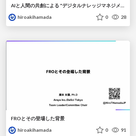
AIと人間の共創による "デジタルナレッジマネジメント” ～機械組織が拓くナレッジフローの新地平～
hiroakihamada
0
28
FROとその登場した背景
hiroakihamada
0
91