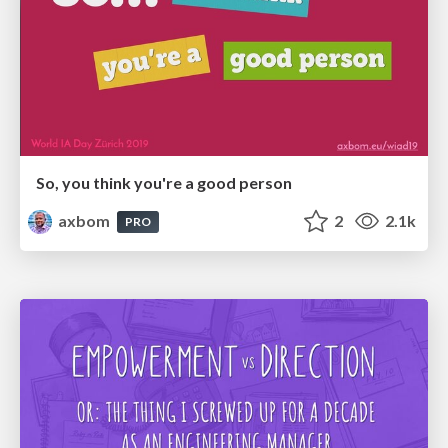
So, you think you're a good person
axbom
2
2.1k
PRO