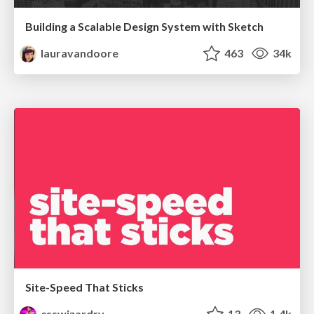
Building a Scalable Design System with Sketch
lauravandoore
463
34k
Site-Speed That Sticks
csswizardry
13
1.4k