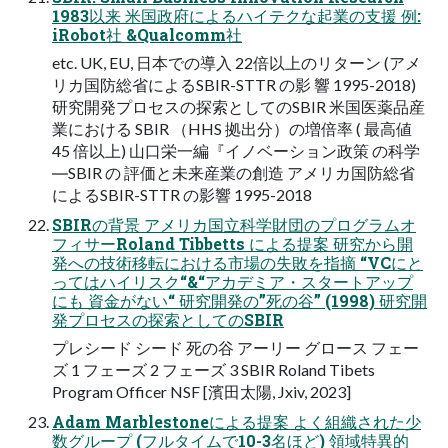
1983以来 米国政府によるハイテクな起業の支援 例:
iRobot社 &Qualcomm社
etc. UK, EU, 日本での導入 22倍以上のリターン (アメ
リカ国防総省によるSBIR-STTR の影 響 1995-2018)
研究開発プロセスの探索としてのSBIR 米国医薬品産
業における SBIR （HHS 拠出分）の増倍率 ( 最高値
45 倍以上) 山口栄一編『イノベーション政策 の科学
―SBIR の 評価と未来産業の創造 アメリカ国防総省
によるSBIR-STTR の影響 1995-2018
SBIRの背景 アメリカ国立科学財団のプログラムオ
フィサーRoland Tibbetts による提案 研究から開
発への技術移転における市場の失敗を指摘 “VCにと
ってはハイリスク“&“アカデミア・スタートアップ
にも 資金がない“ 研究開発の”死の谷” (1998) 研究開
発プロセスの探索としてのSBIR
プレシード シード 死の谷 アーリー グロース フェー
ズ 1 フェーズ 2 フェーズ 3 SBIR Roland Tibets
Program Officer NSF [濱田太陽, Jxiv, 2023]
Adam Marblestoneによる提案 よく組織された少
数グループ (フルタイムで10-3名ほど) 領域特異的