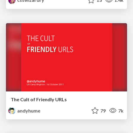
The Cult of Friendly URLs
andyhume
79
7k