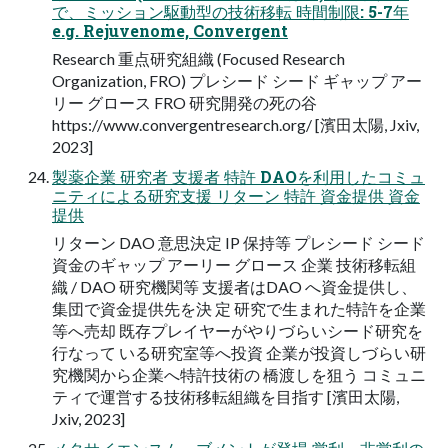
で、ミッション駆動型の技術移転 時間制限: 5-7年
e.g. Rejuvenome, Convergent
Research 重点研究組織 (Focused Research
Organization, FRO) プレシード シード ギャップ アー
リー グロース FRO 研究開発の死の谷
https://www.convergentresearch.org/ [濱田太陽, Jxiv,
2023]
製薬企業 研究者 支援者 特許 DAOを利用したコミュ
ニティによる研究支援 リターン 特許 資金提供 資金
提供
リターン DAO 意思決定 IP 保持等 プレシード シード
資金のギャップ アーリー グロース 企業 技術移転組
織 / DAO 研究機関等 支援者はDAO へ資金提供し、
集団で資金提供先を決 定 研究で生まれた特許を企業
等へ売却 既存プレイヤーがやりづらいシード研究を
行なって いる研究室等へ投資 企業が投資しづらい研
究機関から企業へ特許技術の 橋渡しを狙う コミュニ
ティで運営する技術移転組織を目指す [濱田太陽,
Jxiv, 2023]