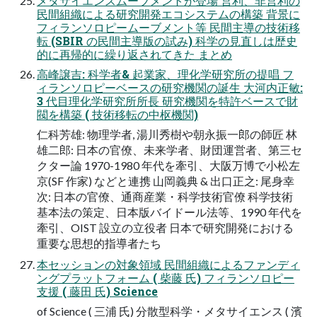
メタサイエンスムーブメントが登場 営利、非営利の
民間組織による研究開発エコシステムの構築 背景に
フィランソロピームーブメント等 民間主導の技術移
転 (SBIR の民間主導版の試み) 科学の見直しは歴史
的に再帰的に繰り返されてきた まとめ
高峰譲吉: 科学者& 起業家、理化学研究所の提唱 フ
ィランソロピーベースの研究機関の誕生 大河内正敏:
3 代目理化学研究所所長 研究機関を特許ベースで財
閥を構築 ( 技術移転の中枢機関)
仁科芳雄: 物理学者, 湯川秀樹や朝永振一郎の師匠 林
雄二郎: 日本の官僚、未来学者、財団運営者、第三セ
クター論 1970-1980 年代を牽引、大阪万博で小松左
京(SF 作家) などと連携 山岡義典 & 出口正之: 尾身幸
次: 日本の官僚、通商産業・科学技術官僚 科学技術
基本法の策定、日本版バイドール法等、1990 年代を
牽引、OIST 設立の立役者 日本で研究開発における
重要な思想的指導者たち
本セッションの対象領域 民間組織によるファンディ
ングプラットフォーム ( 柴藤 氏) フィランソロピー
支援 ( 藤田 氏) Science
of Science ( 三浦 氏) 分散型科学・メタサイエンス ( 濱