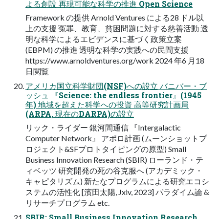
よる創設 再現可能な科学の推進 Open Science
Framework の提供 Arnold Ventures による28 ドル以
上の支援 冤罪、教育、貧困問題に対する慈善活動 透
明な科学によるエビデンスに基づく政策立案
(EBPM) の推進 透明な科学の実践への民間支援
https://www.arnoldventures.org/work 2024 年6 月18
日閲覧
アメリカ国立科学財団(NSF)への設立 バニバー・ブ
ッシュ 『Science: the endless frontier』(1945
年) 地域を超えた科学への投資 高等研究計画局
(ARPA, 現在のDARPA)の設立
リック・ライダー 銀河間通信 『Intergalactic
Computer Network』 アポロ計画 (ムーンショットプ
ロジェクト&SFプロトタイピングの原型) Small
Business Innovation Research (SBIR) ローランド・テ
ィベッツ 研究開発の死の谷克服へ (アカデミック・
キャピタリズム) 新たなプログラムによる研究エコシ
ステムの活性化 [濱田太陽, Jxiv, 2023] パラダイム論 &
リサーチプログラム etc.
SBIR: Small Business Innovation Research