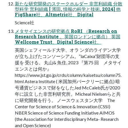
新たな研究開発のステークホルダー 非営利組織 分散
型科学 営利組織 [ 濱田, 情報の科学と技術, 2024] 他
FigShare社、Altmetric社、Digital
Science社
メタサイエンスの研究拠点 RoRI （Research on
Research Institute 、英国ロンドンに拠点） 英国
Wellcome Trust、Digital Science社、
英国シェフィールド大学、オラ ンダのライデン大学
が立ち上げたコンソーシアム。“laCaixa”財団等の支
援を 受ける。 丸山& 魚住, 2023 『第75 回 メタサイ
エンスとは何か』
https://www.jst.go.jp/crds/column/kaisetsu/column75.
html Astera Institute ( 米国加州バークリーに拠点) 暗
号通貨ビジネスで財をなしたJed McCaleb氏が2020
年に設立 した非営利研究所。Micheal Nielsenらと共
に研究開発を行う。 ノースウェスタン大学 The
Center for Science of Science & Innovation (CSSI)
NBER Science of Science Funding Initiative AIMOS
(the Association for Interdisciplinary Meta- Research
and Open Science)