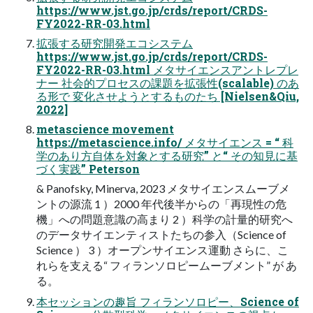
https://www.jst.go.jp/crds/report/CRDS-
FY2022-RR-03.html
拡張する研究開発エコシステム
https://www.jst.go.jp/crds/report/CRDS-
FY2022-RR-03.html メタサイエンスアントレプレ
ナー 社会的プロセスの課題を拡張性(scalable) のあ
る形で 変化させようとするものたち [Nielsen&Qiu,
2022]
metascience movement
https://metascience.info/ メタサイエンス = “ 科
学のあり方自体を対象とする研究” と“ その知見に基
づく実践” Peterson
& Panofsky, Minerva, 2023 メタサイエンスムーブメ
ントの源流 1 ）2000 年代後半からの「再現性の危
機」への問題意識の高まり 2 ）科学の計量的研究へ
のデータサイエンティストたちの参入（Science of
Science ） 3 ）オープンサイエンス運動 さらに、こ
れらを支える“ フィランソロピームーブメント” が あ
る。
本セッションの趣旨 フィランソロピー、Science of