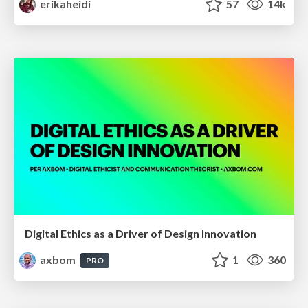
erikaheidi
57
14k
Digital Ethics as a Driver of Design Innovation
axbom
1
360
PRO