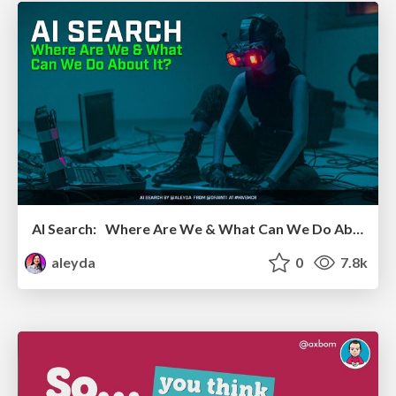
AI Search: Where Are We & What Can We Do About It?
aleyda
0
7.8k