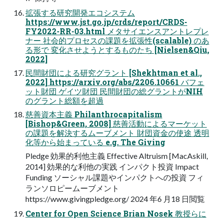
拡張する研究開発エコシステム
https://www.jst.go.jp/crds/report/CRDS-
FY2022-RR-03.html メタサイエンスアントレプレ
ナー 社会的プロセスの課題を拡張性(scalable) のあ
る形で 変化させようとするものたち [Nielsen&Qiu,
2022]
民間財団による研究グラント [Shekhtman et al.,
2022] https://arxiv.org/abs/2206.10661 バフェ
ット財団 ゲイツ財団 民間財団の総グラントがNIH
のグラント総額を超過
慈善資本主義 Philanthrocapitalism
[Bishop&Green, 2008] 慈善活動によるマーケット
の課題を解決するムーブメント 財団資金の使途 透明
化等から始まっている e.g. The Giving
Pledge 効果的利他主義 Effective Altruism [MacAskill,
2014] 効果的な利他の実践 インパクト投資 Impact
Funding ソーシャル課題やインパクトへの投資 フィ
ランソロピームーブメント
https://www.givingpledge.org/ 2024 年6 月18 日閲覧
Center for Open Science Brian Nosek 教授らに