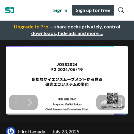
Sign in
Sign up for free
Upgrade to Pro
— share decks privately, control
downloads, hide ads and more …
HiroHamada
July 23, 2025