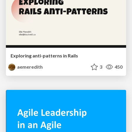
Exploring anti-patterns in Rails
aemeredith
3
450