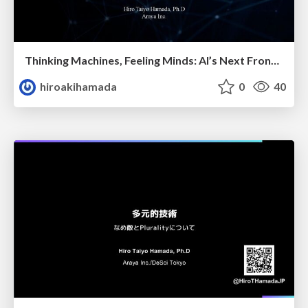
Thinking Machines, Feeling Minds: AI’s Next Frontier
hiroakihamada
0
40