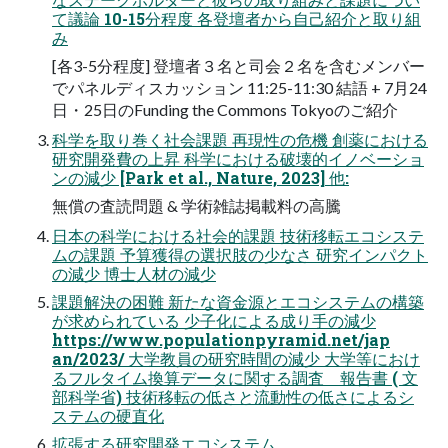
て議論 10-15分程度 各登壇者から自己紹介と取り組
み
[各3-5分程度] 登壇者３名と司会２名を含むメンバー
でパネルディスカッション 11:25-11:30 結語 + 7月24
日・25日のFunding the Commons Tokyoのご紹介
科学を取り巻く社会課題 再現性の危機 創薬における
研究開発費の上昇 科学における破壊的イノベーショ
ンの減少 [Park et al., Nature, 2023] 他:
無償の査読問題 & 学術雑誌掲載料の高騰
日本の科学における社会的課題 技術移転エコシステ
ムの課題 予算獲得の選択肢の少なさ 研究インパクト
の減少 博士人材の減少
課題解決の困難 新たな資金源とエコシステムの構築
が求められている 少子化による成り手の減少
https://www.populationpyramid.net/jap
an/2023/ 大学教員の研究時間の減少 大学等におけ
るフルタイム換算データに関する調査 報告書 ( 文
部科学省) 技術移転の低さと流動性の低さによるシ
ステムの硬直化
拡張する研究開発エコシステム