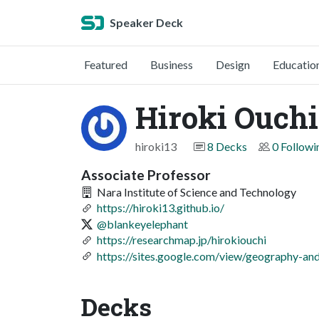
Speaker Deck
Featured
Business
Design
Educatio
Hiroki Ouchi
hiroki13
8 Decks
0 Followi
Associate Professor
Nara Institute of Science and Technology
https://hiroki13.github.io/
@blankeyelephant
https://researchmap.jp/hirokiouchi
https://sites.google.com/view/geography-an
Decks