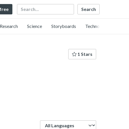
Search
 free
Research
Science
Storyboards
Technology
1 Stars
Language