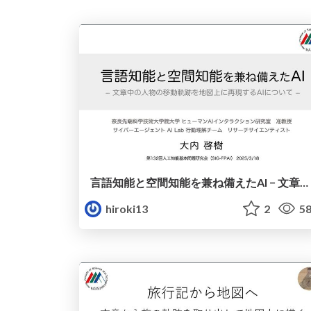
言語知能と空間知能を兼ね備えたAI − 文章中の人物の移動軌跡を地図上に再現するAIについて −
hiroki13
2
58