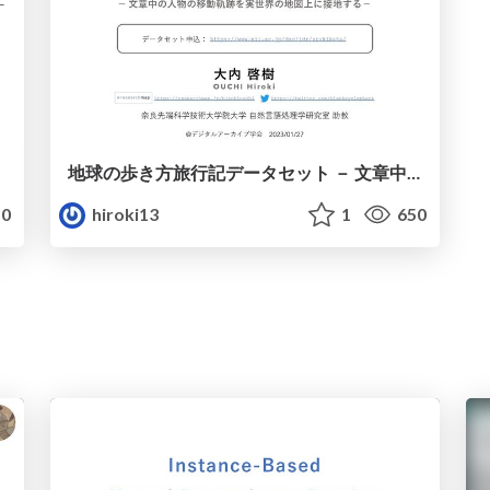
地球の歩き方旅行記データセット － 文章中の人物の移動軌跡を実世界の地図上に接地する －
0
hiroki13
1
650