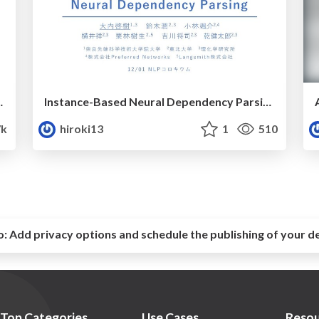
処理(NLP)の融合へ向けて －
Instance-Based Neural Dependency Parsing
k
hiroki13
1
510
o:
Add privacy options and schedule the publishing of your d
Top Categories
Use Cases
Resou