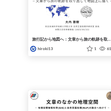
旅行記から地図へ：文章から旅の軌跡を取り出して地図上に描く
hiroki13
1
61