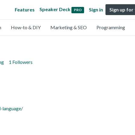
Speaker Deck
Features
Sign in
Sign up for
PRO
n
How-to & DIY
Marketing & SEO
Programming
ng
1 Followers
d-language/