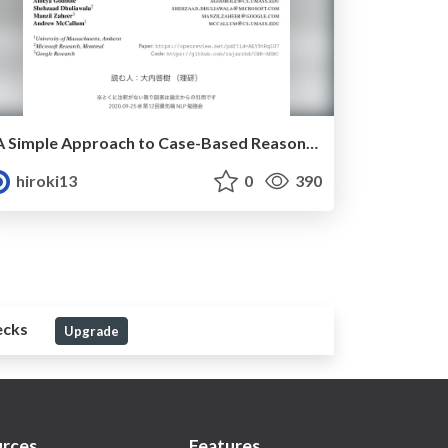
A Simple Approach to Case-Based Reasoning in Knowledge Bases
hiroki13
0
390
ecks
Upgrade
rces
Features