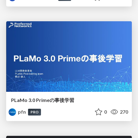
PLaMo 3.0 Primeの事後学習
pfn
0
270
PRO