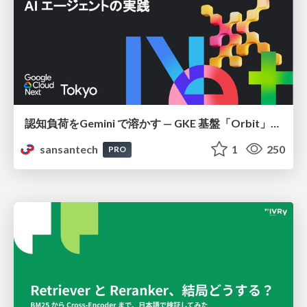
認知負荷をGemini で溶かす — GKE 基盤「Orbit」における AI エージェントの実践
sansantech
1
250
PRO