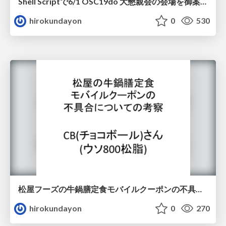
Shell Scriptで6/1 OSC19do 大懇親会の会場を御案内します
hirokundayon
0
530
松屋フーズの牛鍋膳定食モバイルクーポンの不具合についての考察
hirokundayon
0
270