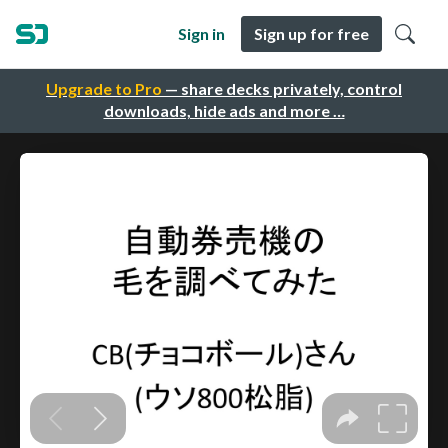
Sign in
Sign up for free
Upgrade to Pro
— share decks privately, control
downloads, hide ads and more …