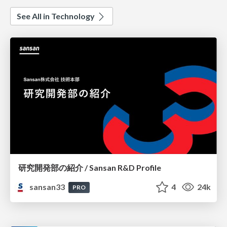
See All in Technology
研究開発部の紹介 / Sansan R&D Profile
sansan33
4
24k
PRO