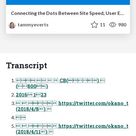
Connecting the Dots Between Site Speed, User Experience & Your Business [WebExpo 2025]
tammyeverts
11
980
Transcript
    CB() 
(800)
2016 123
   https://twitter.com/okano_t
(2018/4/8) 

   https://twitter.com/okano_t
(2018/4/11) 