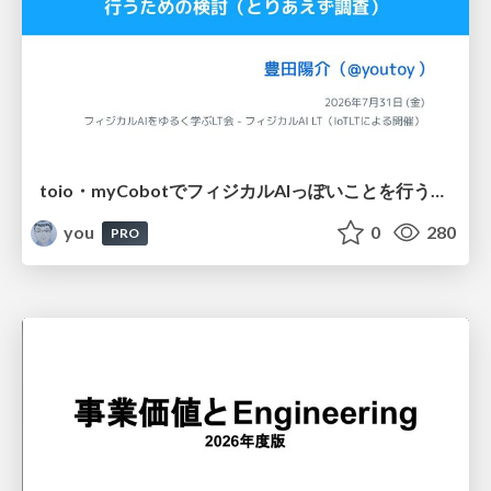
toio・myCobotでフィジカルAIっぽいことを行うための検討（とりあえず調査） / フィジカルAI LT（IoTLTによる開催）
you
0
280
PRO