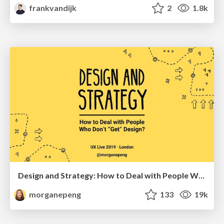
frankvandijk
2
1.8k
Design and Strategy: How to Deal with People Who Don’t "Get" Design
morganepeng
133
19k