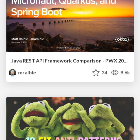
Java REST API Framework Comparison - PWX 2021
mraible
34
9.6k