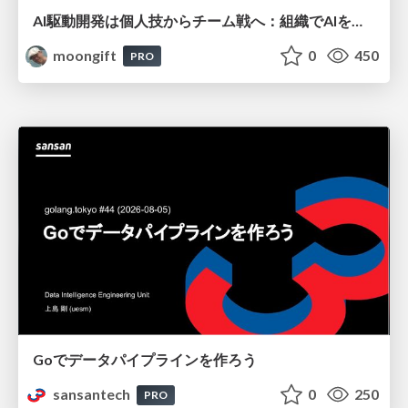
AI駆動開発は個人技からチーム戦へ：組織でAIを使いこなすための実践設計
moongift
0
450
PRO
Goでデータパイプラインを作ろう
sansantech
0
250
PRO