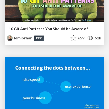
10 Git Anti Patterns You Should be Aware of
lemiorhan
659
62k
PRO