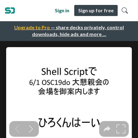
Sign in
Sign up for free
Upgrade to Pro
— share decks privately, control
downloads, hide ads and more …