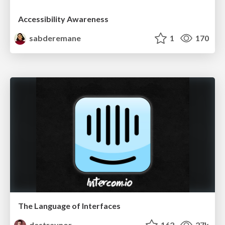
Accessibility Awareness
sabderemane
1
170
The Language of Interfaces
destraynor
162
27k