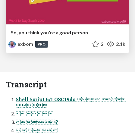
So, you think you're a good person
axbom
2
2.1k
PRO
Transcript
Shell Script 6/1 OSC19do  
  
   
 ?
   