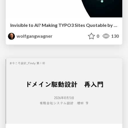
Invisible to AI? Making TYPO3 Sites Quotable by AI Search Systems
wolfgangwagner
0
130