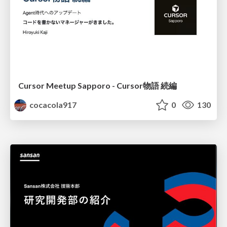
Cursor Meetup Sapporo - Cursor物語 続編
cocacola917
0
130