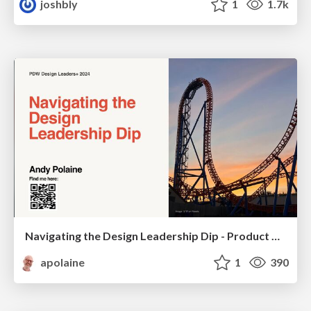
joshbly
1
1.7k
Navigating the Design Leadership Dip - Product Design Week Design Leaders+ Conference 2024
apolaine
1
390