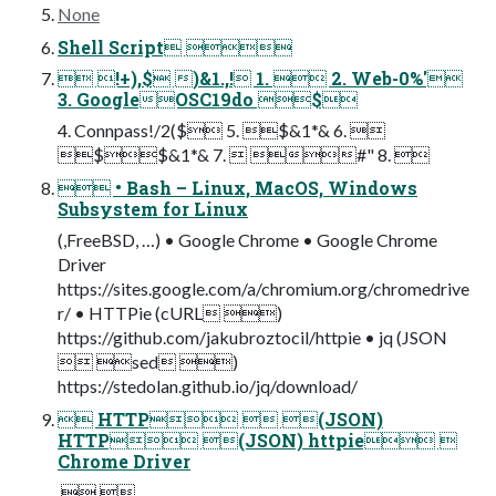
None
Shell Script 
 !+),$ )&1.,! 1.  2. Web-0%'
3. GoogleOSC19do $
4. Connpass!/2($ 5. $&1*& 6. 
$$&1*& 7.  #" 8. 
 • Bash – Linux, MacOS, Windows
Subsystem for Linux
(,FreeBSD, …) • Google Chrome • Google Chrome
Driver
https://sites.google.com/a/chromium.org/chromedrive
r/ • HTTPie (cURL )
https://github.com/jakubroztocil/httpie • jq (JSON
 sed )
https://stedolan.github.io/jq/download/
 HTTP  (JSON)
HTTP (JSON) httpie 
Chrome Driver
  