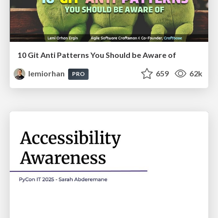
10 Git Anti Patterns You Should be Aware of
lemiorhan
659
62k
PRO