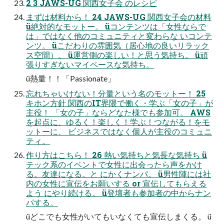
2 3 JAWS-UG 関⻄⼥⼦会 のレシピ
まずは材料から！ 24 JAWS-UG 関⻄⼥⼦会の材料
ü絶対的なモットー。 üコンテンツは「⼥性ならで
は」ではなく他のコミュニティと変わらな いコンテ
ンツ。 üこだわりの雰囲気（居⼼地の良いリラック
ス空間）。 ü運営側の楽しい！と思う気持ち。 ü頑
張りすぎないマイペースな気持ち。
ü熱量！！「Passionate」
忘れちゃいけない！分量という名のモットー！ 25
キホン⽅針 関⻄のIT界隈で働く・学ぶ「⼥の⼦」が
主役！ 「⼥の⼦」ならどなた様でも参加可。 AWS
を起点に、ゆるく！楽しく！学ぶ！つながる！をモ
ットーに、 ビジネスではなく個⼈が主役のコミュニ
ティ。
作り⽅はこちら！ 26 熱い気持ちと気⻑な気持ち ü
テック系のイベントで⼥性に出会ったら声をかけ
る。友達になる。と にかくナンパ。 ü男性陣には社
内の⼥性に宣伝をお願いする or 宣伝してもらえる
よう にやり続ける。 ü登壇者も参加者の中からナン
パする。
üどこでも⼥性がいてもいなくても宣伝しまくる。 ü