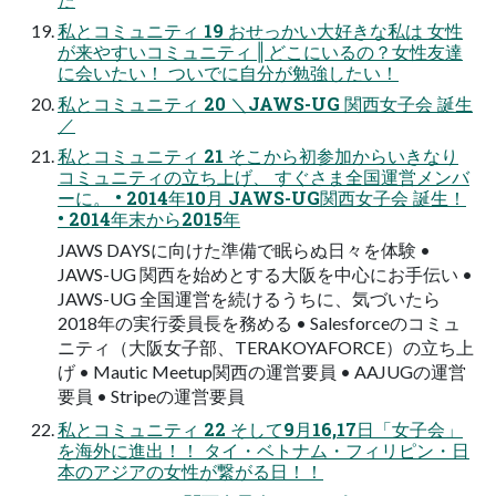
私とコミュニティ 19 おせっかい⼤好きな私は ⼥性
が来やすいコミュニティ ‖ どこにいるの？⼥性友達
に会いたい！ ついでに⾃分が勉強したい！
私とコミュニティ 20 ＼JAWS-UG 関⻄⼥⼦会 誕⽣
／
私とコミュニティ 21 そこから初参加からいきなり
コミュニティの⽴ち上げ、 すぐさま全国運営メンバ
ーに。 • 2014年10⽉ JAWS-UG関⻄⼥⼦会 誕⽣！
• 2014年末から2015年
JAWS DAYSに向けた準備で眠らぬ⽇々を体験 •
JAWS-UG 関⻄を始めとする⼤阪を中⼼にお⼿伝い •
JAWS-UG 全国運営を続けるうちに、気づいたら
2018年の実⾏委員⻑を務める • Salesforceのコミュ
ニティ（⼤阪⼥⼦部、TERAKOYAFORCE）の⽴ち上
げ • Mautic Meetup関⻄の運営要員 • AAJUGの運営
要員 • Stripeの運営要員
私とコミュニティ 22 そして9⽉16,17⽇「⼥⼦会」
を海外に進出！！ タイ・ベトナム・フィリピン・⽇
本のアジアの⼥性が繋がる⽇！！