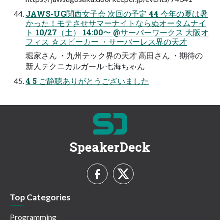
JAWS-UG関⻄⼥⼦会 次回の予定 44 今年の夏は暑
かった！モテさせサマーナイトならぬオータムナイ
ト 10/27（⼟） 14:00〜 @サーバーワークス ⼤阪オ
フィス ☆スピーカー ・サーバーレス界の天才
堀家さん ・九州テック界の天才 ⾼⽥さん ・期待の
新⼈テクニカルガール 七海ちゃん
4 5 ご静聴ありがとうございました
SpeakerDeck
Top Categories
Programming