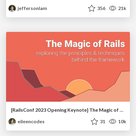
jeffersonlam
356
21k
[RailsConf 2023 Opening Keynote] The Magic of Rails
eileencodes
31
10k