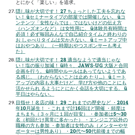
とにかく「楽しい」を追求。
隠し味が⼤切です！ 27 ちょっとした⼯夫を忘れな
い！ üセミナータイプの部屋では開催しない。 üコ
ンテンツ「⼥性ならでは」ではないけどの伝え⽅
（ハンズオンなど） は⼥性⽤に。 ü体験共有時間は
必須！必ず毎回みんなで⾃⼰紹介タイムと終わりの
お しゃべりタイムは⽋かさない。 üミートアップ中
はおやつあり。（⼀時期おやつスポンサーも考え
た）
隠し味が⼤切です！ 28 適当なようで適当じゃな
い！塩の振り加減！ ü時々、JAWS-UG ⼤阪と合同
企画を⾏う。 ü時間やルールはあってないようであ
る感じ。（わからないことは⽌め たり...） üミート
アップの内容も⼤事だけど、学び⽅や他のことにも
活かせられ るようにとにかく会話を⼤切にする。 ü
平⽇はやらない。
⽬指せ！名店の味！ 29 これまでの歴史など ・2014
年10⽉誕⽣！ ・これまで計16回ほど開催 ・頻度は
まちまち（３ヶ⽉に１回が⽬安） ・参加者は5〜30
名（初回だけ異常に多かった） ・エンジニア以外の
職種の⽅も参加 ・参加者は⼥性のみ（メンターやサ
ポーターは男性あり） ・20代〜50代前後までの幅