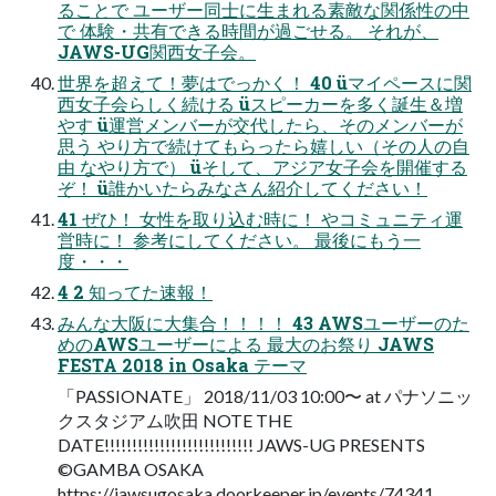
ることで ユーザー同⼠に⽣まれる素敵な関係性の中
で 体験・共有できる時間が過ごせる。 それが、
JAWS-UG関⻄⼥⼦会。
世界を超えて！夢はでっかく！ 40 üマイペースに関
⻄⼥⼦会らしく続ける üスピーカーを多く誕⽣＆増
やす ü運営メンバーが交代したら、そのメンバーが
思う やり⽅で続けてもらったら嬉しい（その⼈の⾃
由 なやり⽅で） üそして、アジア⼥⼦会を開催する
ぞ！ ü誰かいたらみなさん紹介してください！
41 ぜひ！ ⼥性を取り込む時に！ やコミュニティ運
営時に！ 参考にしてください。 最後にもう⼀
度・・・
4 2 知ってた速報！
みんな⼤阪に⼤集合！！！！ 43 AWSユーザーのた
めのAWSユーザーによる 最⼤のお祭り JAWS
FESTA 2018 in Osaka テーマ
「PASSIONATE」 2018/11/03 10:00〜 at パナソニッ
クスタジアム吹⽥ NOTE THE
DATE!!!!!!!!!!!!!!!!!!!!!!!!!!! JAWS-UG PRESENTS
©GAMBA OSAKA
https://jawsugosaka.doorkeeper.jp/events/74341