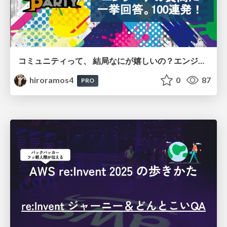
コミュニティって、 結局なにが嬉しいの？エンジニアの質問に 一挙回答。100連発！
hiroramos4
0
87
PRO