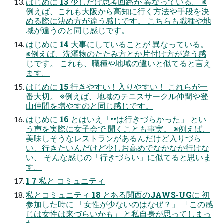
はじめに 13 少しだけ思考回路が 異なっている。 ※
例えば、これも⼤阪から⾼知に⾏く⽅法や⼿段を決
める際に決め⽅が違う感じです。 こちらも職種や地
域が違うのと同じ感じです。
はじめに 14 ⼤事にしていることが 異なっている。
※例えば、洗濯物のたたみ⽅とか⽚付け⽅が違う感
じです。 これも、職種や地域の違いと似てると⾔え
ます。
はじめに 15 ⾏きやすい！⼊りやすい！ これらが⼀
番⼤切。 ※例えば、地域のテニスサークル仲間や登
⼭仲間を増やすのと同じ感じです。
はじめに 16 とはいえ「••は⾏きづらかった」 とい
う声を実際に⼥⼦会で 聞くことも事実。 ※例えば、
美味しそうなレストランがあるんだけど⼊りづら
い、⾏きたいんだけど少しお⾼めでなかなか⾏けな
い、 そんな感じの「⾏きづらい」に似てると思いま
す。
1 7 私と コミュニティ
私とコミュニティ 18 とある関⻄のJAWS-UGに 初
参加した時に 「⼥性が少ないのはなぜ？」 「この感
じは⼥性は来づらいかも」 と私⾃⾝が思ってしまっ
た