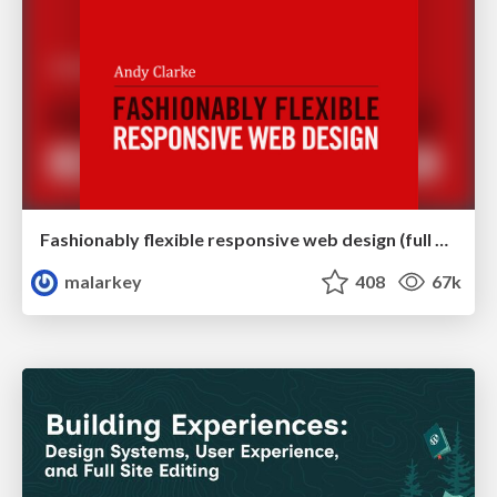
Fashionably flexible responsive web design (full day workshop)
malarkey
408
67k