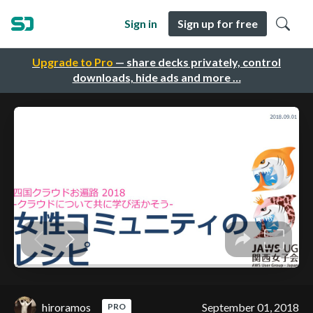
Sign in
Sign up for free
Upgrade to Pro
— share decks privately, control
downloads, hide ads and more …
hiroramos
September 01, 2018
PRO