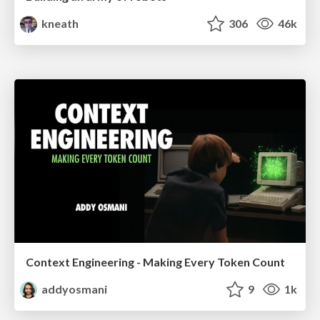
kneath
306
46k
Context Engineering - Making Every Token Count
addyosmani
9
1k