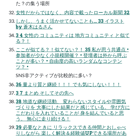
た？の集う場所
⼥性だからではなく、内容で載ったローカル新聞 32
しかし、うまく活かせてないことも… 33 イラスト
by 蒼⽊はるさん
3 4 ⼥性の コミュニティは 地⽅コミュニティ と似て
る？！
ここが似てる？！似てない？！ 35 私が思う共通点 •
参加者が少なく⼩規模開催？ • 登壇者は外から呼ぶ
ことが多い？ • ⾃由度の⾼いランダムなコンテン
ツ？ •
SNS⾮アクティブが⽐較的に多い？
36 量より質と継続！！！ でも気にしない！！！
3 7 まとめ そしてその先へ
38 地道な継続活動、 変わらないスタイルや雰囲気
づくりを ⼤事にした結果だと感じている。 学び⽅に
こだわりを⼊れていることが ⾝を結んでいると思
う。 無⼼に⾛り続ける！
39 必要なときに リラックスできる仲間とおしゃべ
りしながら 楽しく解決＆経験値UPできる場所があ