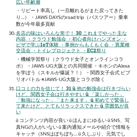
広い年齢層
・リピート率⾼し（⼀旦離れるがまた戻ってきた
り…） ・JAWS DAYSのroad trip（バスツアー）乗⾞
数が今年最多貢献
名店の味はいろんな形で！ 30 これまでやった主な
内容 ・クラウド勉強会 ・初⼼者向けハンズオン ・
ピザで学ぶIoT体験 ・事例からもくもく会 ・異業種
交流会 ・トイレプロジェクト ・EC2祭り
・機械学習祭り（クラウド⼥⼦とオンラインコラ
ボ） ・JAWS-UG⼤阪との共同開催 ・キホンのAlexa
を学ぼう（スキルが爆誕？！） ・関⻄⼥⼦会式 ビブ
リオバトル ※JAWS-UG⼤阪とコラボ除く
⼝コミの⼒を信じて！ 31 ü 他の勉強会は⾏きづらい
けど、関⻄⼥⼦会は⾏きやすい ü 「楽しかった」
「勉強になった」「また来ます」 ü 初めてで緊張し
て来たけど、とてもリラックスできた ü 雰囲気が良
い
ü コンテンツ内容が良い ü ほんまにゆるい ü SNS、写
真NGの⼈がいない ü 案内通知メールや紹介で情報を
キャッチ（SNSはぼちぼち… ü 久しぶり、元気でし