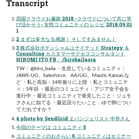
Transcript
四国クラウドお遍路 2018 -クラウドについて共に学
び活かそう- ⼥性コミュニティの レシピ 2018.09.01
1
2 まずは多⼤なる感謝！ そしてすみません！
3 株式会社ポテンシャルユナイテッド Strategy ＆
Consulting カスタマーサクセスコンサルタント
HIROMI ITO FB： /hirobailaora
TW： @hiro_baila ・⽣息しているコミュニティ：
JAWS-UG、Salesforce、AAJUG、Mautic Kansai..な
ど ・私と⾼知：14年振りに上陸 ・私とコミュニテ
ィ：5年⽬ ・最近のコミュニティ：アジア⼥⼦会を
進⾏中 ・最近コミュニティで発⾒したこと：ジュモ
クさんに似てる ・最近語りたいこと：ゆで卵につい
て だれですか？
4 photo by SendGrid エバンジェリスト 中井さん
今回のテーマは コミュニティ 5
コミュニティのおさらい 6 コミュニティはセミナー