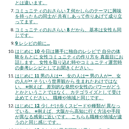
とは違います。
コミュニティのおさらい 7 何かしらのテーマに興味
を持ったもの同⼠が 共有しあって作りあげて成り⽴
ってます。
コミュニティのおさらい 8 だから、基本は⼥性も同
じです。
9 レシピの前に…
はじめに 10 今⽇は勝⼿に独⾃のレシピで ⾃分の体
験をもとに ⼥性コミュニティの作り⽅を 真⾯⽬にお
話します。 ⼥性を取り込む時やコミュニティ運営時
の参考レシピとしてお聞きください。
はじめに 11 男の⼈は••、⼥の⼈は•• 男の⼈が••、⼥
の⼈が•• そういう世界観から ⽣まれたわけではな
い。 ※例えば、差別的な発想や⼥性のパワーがどう
とかということではなく、カテゴライズとして受け
⽌めてください。 職種や地域と同じです。
はじめに 12 少しだけ歩くスピードや種類が 異なっ
ている。 ※例えば、⼤阪から⾼知に⾏く⽅法や⼿段
が異なる感覚に近いです。 こちらも職種や地域が違
うのと同じ感じです。