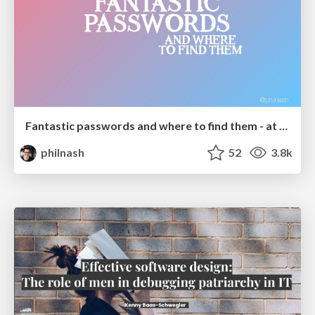
Fantastic passwords and where to find them - at NoRuKo
philnash
52
3.8k