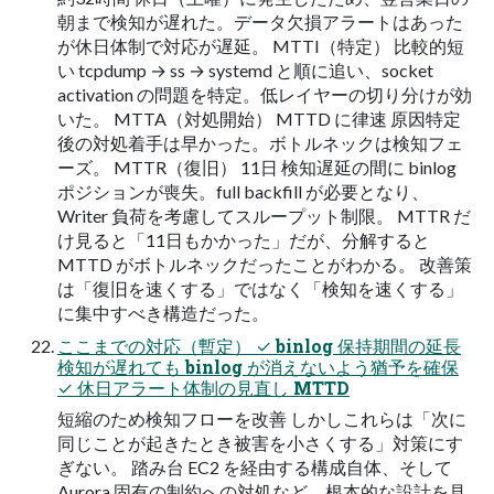
朝まで検知が遅れた。データ欠損アラートはあった
が休日体制で対応が遅延。 MTTI（特定） 比較的短
い tcpdump → ss → systemd と順に追い、socket
activation の問題を特定。低レイヤーの切り分けが効
いた。 MTTA（対処開始） MTTD に律速 原因特定
後の対処着手は早かった。ボトルネックは検知フェ
ーズ。 MTTR（復旧） 11日 検知遅延の間に binlog
ポジションが喪失。full backfill が必要となり、
Writer 負荷を考慮してスループット制限。 MTTR だ
け見ると「11日もかかった」だが、分解すると
MTTD がボトルネックだったことがわかる。 改善策
は「復旧を速くする」ではなく「検知を速くする」
に集中すべき構造だった。
ここまでの対応（暫定） ✓ binlog 保持期間の延長
検知が遅れても binlog が消えないよう猶予を確保
✓ 休日アラート体制の見直し MTTD
短縮のため検知フローを改善 しかしこれらは「次に
同じことが起きたとき被害を小さくする」対策にす
ぎない。 踏み台 EC2 を経由する構成自体、そして
Aurora 固有の制約への対処など、根本的な設計を見