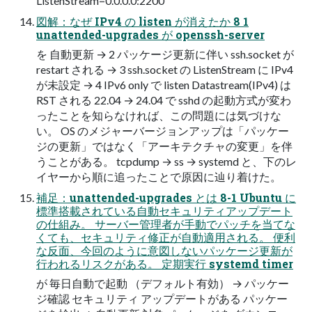
ListenStream=0.0.0.0:2200
図解：なぜ IPv4 の listen が消えたか 8 1
unattended-upgrades が openssh-server
を 自動更新 → 2 パッケージ更新に伴い ssh.socket が
restart される → 3 ssh.socket の ListenStream に IPv4
が未設定 → 4 IPv6 only で listen Datastream(IPv4) は
RST される 22.04 → 24.04 で sshd の起動方式が変わ
ったことを知らなければ、この問題には気づけな
い。 OS のメジャーバージョンアップは「パッケー
ジの更新」ではなく「アーキテクチャの変更」を伴
うことがある。 tcpdump → ss → systemd と、下のレ
イヤーから順に追ったことで原因に辿り着けた。
補足：unattended-upgrades とは 8-1 Ubuntu に
標準搭載されている自動セキュリティアップデート
の仕組み。 サーバー管理者が手動でパッチを当てな
くても、セキュリティ修正が自動適用される。 便利
な反面、今回のように意図しないパッケージ更新が
行われるリスクがある。 定期実行 systemd timer
が 毎日自動で起動 （デフォルト有効） → パッケー
ジ確認 セキュリティ アップデートがある パッケー