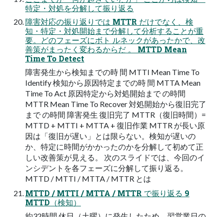
特定・対処を分解して振り返る
障害対応の振り返りでは MTTR だけでなく、検
知・特定・対処開始まで分解して分析することが重
要。どのフェーズにボト ルネックがあったかで、改
善策がまったく変わるからだ 。 MTTD Mean
Time To Detect
障害発生から検知までの時 間 MTTI Mean Time To
Identify 検知から原因特定までの時 間 MTTA Mean
Time To Act 原因特定から対処開始まで の時間
MTTR Mean Time To Recover 対処開始から復旧完了
まで の時間 障害発生 復旧完了 MTTR（復旧時間）=
MTTD + MTTI + MTTA + 復旧作業 MTTR が長い原
因は「復旧が遅い」とは限らない。検知が遅いの
か、特定に時間がかかったのかを分解して初めて正
しい改善策が見える。 次のスライドでは、今回のイ
ンシデントを各フェーズに分解して振り返る。
MTTD / MTTI / MTTA / MTTR とは
MTTD / MTTI / MTTA / MTTR で振り返る 9
MTTD（検知）
約32時間 休日（土曜）に発生したため、翌営業日の