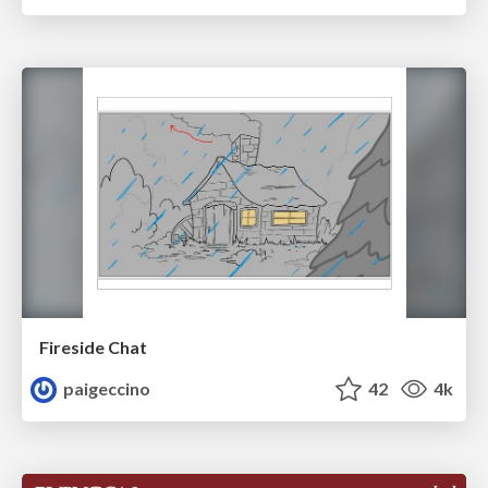
Fireside Chat
paigeccino
42
4k