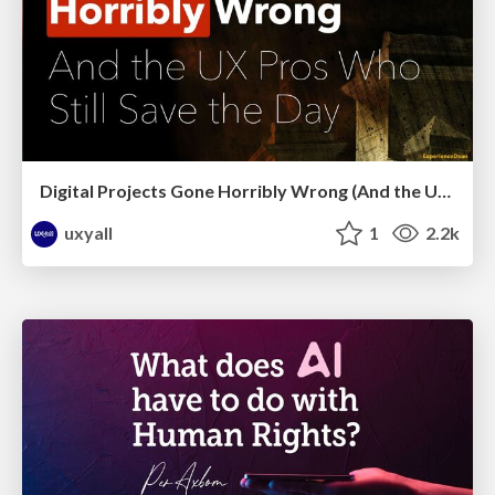
Digital Projects Gone Horribly Wrong (And the UX Pros Who Still Save the Day) - Dean Schuster
uxyall
1
2.2k