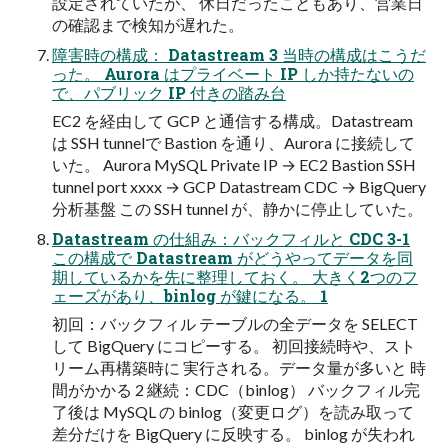
設定されていたが、 休日だったこともあり、営業日
の確認まで検知が遅れた。
障害時の構成： Datastream 3 当時の構成はこうだ
った。 Aurora はプライベート IP しか持たないの
で、パブリック IP 付きの踏み台
EC2 を経由して GCP と通信する構成。Datastream
は SSH tunnelで Bastion を通り、Aurora に接続して
いた。 Aurora MySQL Private IP → EC2 Bastion SSH
tunnel port xxxx → GCP Datastream CDC → BigQuery
分析基盤 この SSH tunnel が、静かに停止していた。
Datastream の仕組み：バックフィルと CDC 3-1
この構成で Datastream がどうやってデータを同
期しているかを先に整理しておく。 大きく2つのフ
ェーズがあり、binlog が鍵になる。 1
初回：バックフィル テーブルの全データを SELECT
して BigQuery にコピーする。 初回接続時や、スト
リーム再構築時に 実行される。データ量が多いと 時
間がかかる 2 継続：CDC（binlog） バックフィル完
了後は MySQL の binlog（変更ログ）を読み取って
差分だけを BigQuery に反映する。 binlog が失われ