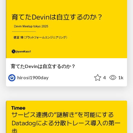
育てたDevinは自立するのか？
hirosi1900day
4
1k