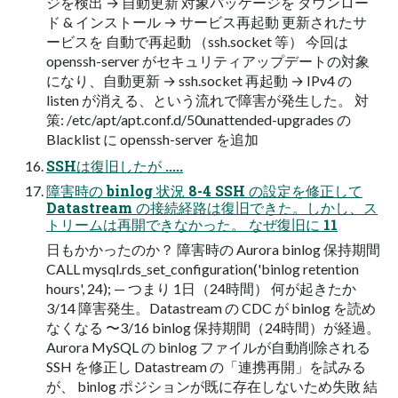
ジを検出 → 自動更新 対象パッケージを ダウンロー
ド & インストール → サービス再起動 更新されたサ
ービスを 自動で再起動 （ssh.socket 等） 今回は
openssh-server がセキュリティアップデートの対象
になり、自動更新 → ssh.socket 再起動 → IPv4 の
listen が消える、という流れで障害が発生した。 対
策: /etc/apt/apt.conf.d/50unattended-upgrades の
Blacklist に openssh-server を追加
SSHは復旧したが .....
障害時の binlog 状況 8-4 SSH の設定を修正して
Datastream の接続経路は復旧できた。しかし、ス
トリームは再開できなかった。 なぜ復旧に 11
日もかかったのか？ 障害時の Aurora binlog 保持期間
CALL mysql.rds_set_configuration('binlog retention
hours', 24); — つまり 1日（24時間） 何が起きたか
3/14 障害発生。Datastream の CDC が binlog を読め
なくなる 〜3/16 binlog 保持期間（24時間）が経過。
Aurora MySQL の binlog ファイルが自動削除される
SSH を修正し Datastream の「連携再開」を試みる
が、 binlog ポジションが既に存在しないため失敗 結