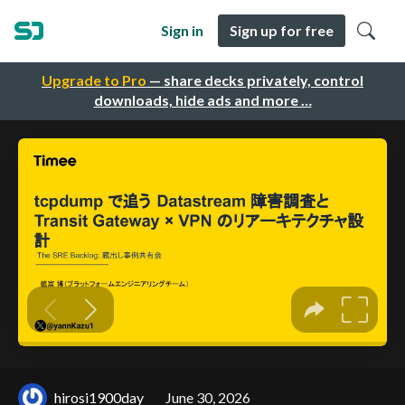
Sign in
Sign up for free
Upgrade to Pro
— share decks privately, control
downloads, hide ads and more …
hirosi1900day
June 30, 2026