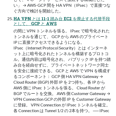
い」 → AWS-GCP 間を HA VPN（IPsec）で直接つな
ぐ方向で検討を開始した。
HA VPN とは 11-1 踏み台 EC2 を廃止する代替手段
として、 GCP と AWS
の間に VPN トンネルを張る。 IPsec で暗号化された
トンネルを通じて、 GCP から AWS のプライベート
IP に直接アクセスできるようになる。
IPsec（Internet Protocol Security）とは インターネ
ット上に暗号化されたトンネルを構築するプロトコ
ル。通信内容は暗号化され、 パブリック IP を持つ踏
み台を経由せずに、プライベートネットワーク同士
を安全に接続できる。 GCP と AWS で VPN を構成す
るコンポーネント： GCP 側 HA VPN Gateway →
Cloud Router (BGP) 外部 IP を 2つ持ち、各 IP から
AWS 側に IPsec トンネルを張る。 Cloud Router が
BGP でルートを交換。 AWS 側 Customer Gateway →
VPN Connection GCP の外部 IP を Customer Gateway
に登録。 VPN Connection が IPsec トンネルを確立。
各 Connection は Tunnel 1/2 の 2本を持つ。 ── IPsec