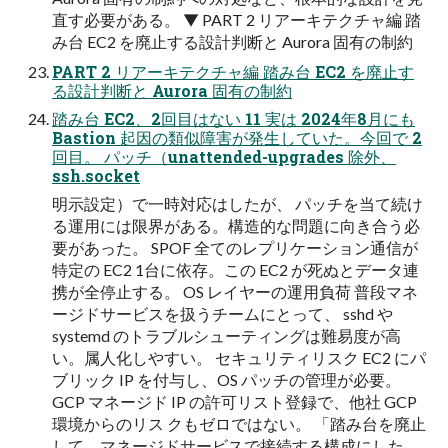
直す必要がある。 ▼ PART 2 リアーキテクチャ編 踏
み台 EC2 を廃止する設計判断と Aurora 固有の制約
PART 2 リアーキテクチャ編 踏み台 EC2 を廃止す
る設計判断と Aurora 固有の制約
踏み台 EC2、2回目はない 11 実は 2024年8月にも
Bastion 起因の類似障害が発生していた。今回で 2
回目。 パッチ（unattended-upgrades 除外、
ssh.socket
明示設定）で一時対応はしたが、 パッチを当て続け
る運用には限界がある。構造的な問題に向き合う必
要があった。 SPOF 全てのレプリケーション通信が
特定の EC2 1台に依存。この EC2 が死ぬとデータ連
携が全停止する。 OS レイヤーの運用負荷 普段マネ
ージドサービスを扱うチームにとって、 sshd や
systemd のトラブルシューティングは難易度が高
い。属人化しやすい。 セキュリティリスク EC2 にパ
ブリック IP を付与し、OS パッチの管理が必要。
GCP マネージド IP の許可リスト登録で、他社 GCP
環境からのリス クもゼロではない。 「踏み台を廃止
して、マネージドサービスで接続する構成にした