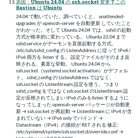
原因：Ubuntu 24.04 の ssh.socket 変更 7 この
Bastion は Ubuntu
24.04 で動いていた。調べていくと、 unattended-
upgrades が openssh-server を自動更新 していたこと
がわかった。そして Ubuntu 24.04 では、sshd の起動
方式が根本的に変わっている。 Ubuntu 22.04 まで
sshd.service がデーモンを直接起動する方式。
/etc/ssh/sshd_config の ListenAddress に従って IPv4 /
IPv6 両方を listen する。 設定ファイルがそのまま反
映される、素直な挙動。 Ubuntu 24.04 から
ssh.socket（systemd socket activation）がデフォル
ト。 sshd_config の ListenAddress ではなく、
ssh.socket の ListenStream 設定を使う。 つまり
sshd_config をではなくssh.socket のListenStream 設
定が反映されてしまい IPv6 のみをlisten するように
なっ てしまった openssh-server パッケージが自動更
新 → ssh.socket が再起動 → ListenStream に IPv4 が含
まれていない → IPv6 only でバインド →
Datastream（IPv4）の接続が RST される 修正:
/etc/systemd/system/ssh.socket.d/override.conf →