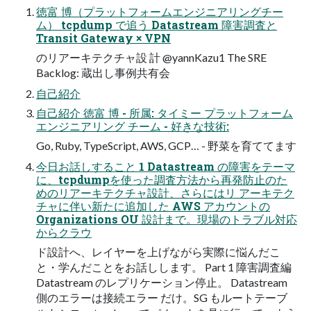
徳富 博（プラットフォームエンジニアリングチー
ム） tcpdump で追う Datastream 障害調査と
Transit Gateway × VPN
のリアーキテクチャ設 計 @yannKazu1 The SRE
Backlog: 蔵出し事例共有会
自己紹介
自己紹介 徳富 博 - 所属: タイミー プラットフォーム
エンジニアリング チーム - 好きな技術:
Go, Ruby, TypeScript, AWS, GCP… - 野菜を育ててます
今日お話しすること 1 Datastream の障害をテーマ
に、tcpdumpを使った調査方法から再発防止のた
めのリアーキテクチャ設計、さらにはリ アーキテク
チャに伴い新たに追加した AWS アカウントの
Organizations OU 設計まで。現場のトラブル対応
からクラウ
ド設計へ、レイヤーを上げながら実際に悩んだこ
と・学んだことをお話しします。 Part 1 障害調査編
Datastream のレプリケーション停止。 Datastream
側のエラーは接続エラー だけ。SG もルートテーブ