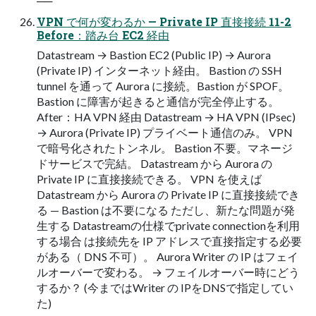
──
VPN で何が変わるか — Private IP 直接接続 11-2
Before：踏み台 EC2 経由
Datastream → Bastion EC2 (Public IP) → Aurora
(Private IP) インターネット経由。 Bastion の SSH
tunnel を通って Aurora に接続。Bastion が SPOF。
Bastion に障害が起きると通信が完全停止する。
After：HA VPN 経由 Datastream → HA VPN (IPsec)
→ Aurora (Private IP) プライベート通信のみ。 VPN
で暗号化されたトンネル。 Bastion 不要。マネージ
ドサービスで完結。 Datastream から Aurora の
Private IP に直接接続できる。 VPN を使えば
Datastream から Aurora の Private IP に直接接続でき
る — Bastion は不要になる ただし、新たな問題が発
生する Datastreamの仕様でprivate connectionを利用
する場合 は接続先を IP アドレスで直接指定する必要
がある（ DNS 不可）。 Aurora Writer の IP はフェイ
ルオーバーで変わる。 → フェイルオーバー時にどう
するか？ (今まではWriter の IPをDNSで指定してい
た)