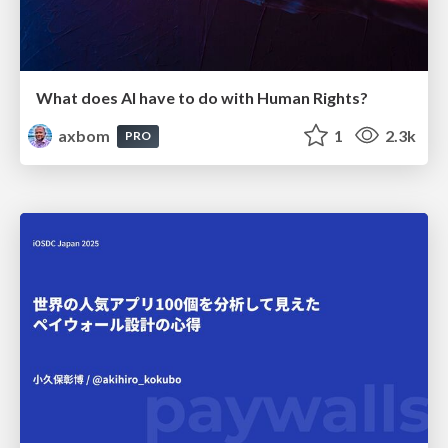
What does AI have to do with Human Rights?
axbom
1
2.3k
PRO