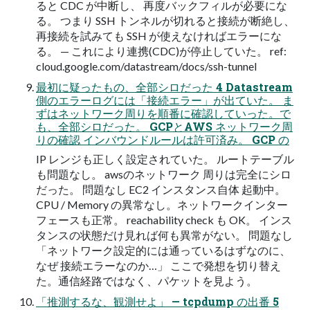
ると CDC が中断し、 再度バックフィルが必要にな
る。 つまり SSH トンネルが切れると接続が断絶し、
再接続を試みても SSH が使えなければエラーにな
る。 — これにより連携(CDC)が停止していた。 ref:
cloud.google.com/datastream/docs/ssh-tunnel
最初に疑ったもの、全部シロだった 4 Datastream
側のエラーログには「接続エラー」が出ていた。 ま
ずはネットワーク周りを順番に確認していった。で
も、全部シロだった。 GCPとAWS ネットワーク周
りの確認 インバウンドルールは許可済み。 GCP の
IP レンジも正しく設定されていた。 ルートテーブル
も問題なし。 awsのネットワーク 周りは完全にシロ
だった。 問題なし EC2 インスタンス自体 起動中。
CPU / Memory の異常なし。ネットワークインター
フェースも正常。 reachability check も OK。 インス
タンスの状態だけ見れば何も異常がない。 問題なし
「ネットワーク設定的には通っているはずなのに、
なぜ 接続エラーなのか…」 ここで発想を切り替え
た。通信経路ではなく、パケットを見よう。
「推測するな、観測せよ」 — tcpdump の出番 5