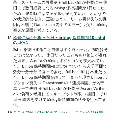
果：ストリームの再構築 + full backfill が必要に → 復
旧まで数日必要になる binlog 保持期間が1日だった
ため、発見時にはファイルが消えていた …というの
が状況的な推測。 正確にはストリーム再開失敗の真
因は不明（ Datastream 内部のエラー）だが、 binlog
喪失が原因と考えている。
検知遅延の分析 — 休日 × binlog 保持期間 10 sshd
の IPv4
listen を復旧すること自体はすぐ終わった。問題はそ
こではなかった。 休日だったこともあり検知が遅れ
た結果、 Aurora の binlog ポジションが失われてい
た。 binlog 保持期間内に気づけていたら 差分再開で
数分〜数十分で復旧できた。full backfill は不要だっ
た。 binlog 保持期間を超えてしまった現実 binlog ポ
ジション喪失 → Datastream の「連携再開」が内部
エラーで失敗 → full backfill が必要 → Aurora Writer
への負荷を考慮してスループット制限 → 復旧まで11
日 → 障害を受けてbinlog保持期間の延長を行ってま
す。
ここまでが「何が起きていたか」 ここからは検知・