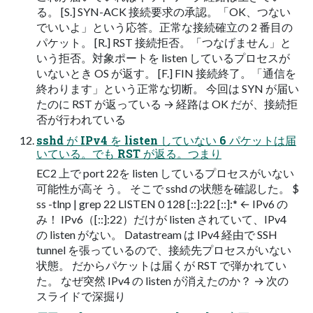
る。 [S.] SYN-ACK 接続要求の承認。「OK、つない
でいいよ」という応答。正常な接続確立の 2 番目の
パケット。 [R.] RST 接続拒否。「つなげません」と
いう拒否。対象ポートを listen しているプロセスが
いないとき OS が返す。 [F.] FIN 接続終了。「通信を
終わります」という正常な切断。 今回は SYN が届い
たのに RST が返っている → 経路は OK だが、接続拒
否が行われている
sshd が IPv4 を listen していない 6 パケットは届
いている。でも RST が返る。つまり
EC2 上で port 22を listen しているプロセスがいない
可能性が高そ う。 そこで sshd の状態を確認した。 $
ss -tlnp | grep 22 LISTEN 0 128 [::]:22 [::]:* ← IPv6 の
み！ IPv6（[::]:22）だけが listen されていて、IPv4
の listen がない。 Datastream は IPv4 経由で SSH
tunnel を張っているので、接続先プロセスがいない
状態。 だからパケットは届くが RST で弾かれてい
た。 なぜ突然 IPv4 の listen が消えたのか？ → 次の
スライドで深掘り