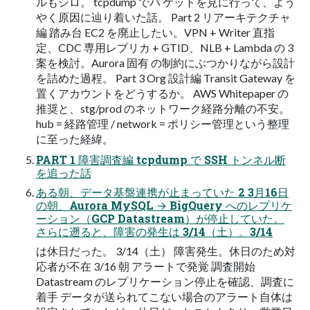
ルもシロ。 tcpdump でパ ケットを見に行って、よう
やく原因に辿り着いた話。 Part 2 リアーキテクチャ
編 踏み台 EC2 を廃止したい。VPN + Writer 直指
定、CDC 専用レプリカ + GTID、NLB + Lambda の 3
案を検討。Aurora 固有 の制約にぶつかりながら設計
を詰めた過程。 Part 3 Org 設計編 Transit Gateway を
置くアカウントをどうするか。 AWS Whitepaper の
推奨と、stg/prod のネットワーク経路分離の不安。
hub = 経路管理 / network = ポリシー管理という整理
に至った経緯。
PART 1 障害調査編 tcpdump で SSH トンネル断
を追った話
ある朝、データ基盤連携が止まっていた 2 3月16日
の朝、Aurora MySQL → BigQuery へのレプリケ
ーション（GCP Datastream）が停止していた。
さらに遡ると、障害の発生は 3/14（土）。3/14
は休日だった。 3/14（土） 障害発生。休日のため対
応者が不在 3/16 朝 アラートで発覚 調査開始
Datastream のレプリケーション停止を確認、調査に
着手 データが送られてこない場合のアラート自体は