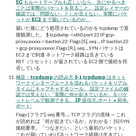
SG もルートテーブルも正しいなら、次にやるべき
ことは実際のパケットを見ること。 設定レイヤーの
確認では「問題ない」としか言えない。実際にパケ
ットが EC2 まで届いているのか、
届いた後にどう処理されているのかを tcpdump で直
接観測した。 $ tcpdump -i eth0 port 22 IP gcp-
proxy.xxxxx > bastion.22: Flags [S], seq ... IP bastion.22
> gcp-proxy.xxxxx: Flags [R.], seq ... SYN パケットは
EC2 まで到達 ネットワーク経路は生きている
RST（リセット）が返されている EC2 側で接続を拒
否している
補足：tcpdump の読み方 5-1 tcpdump はネット
ワークインターフェースを流れるパケットをリアル
タイムにキャプチャするツール。 設定ファイルの確
認では見えない「実際に何が起きているか」をパケ
ットレベルで観測できる。 IP 送信元.ポート > 宛先.
ポート:
Flags [フラグ], seq 番号, ... TCP フラグの意味 — これ
が読めれば「何が起きているか」がわかる： [S] SYN
接続要求。「つなぎたい」という最初のパケット。
これが届いていればネットワーク経路は生きてい