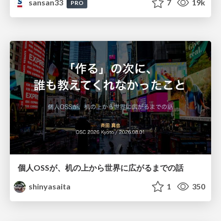
sansan33
7
19k
PRO
個人OSSが、机の上から世界に広がるまでの話
shinyasaita
1
350