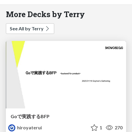
More Decks by Terry
See All by Terry
Goで実践するBFP
hiroyaterui
1
270