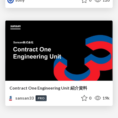
Contract One Engineering Unit 紹介資料
sansan33
0
19k
PRO