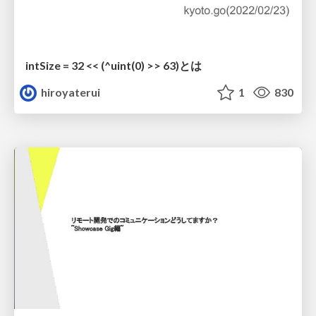
intSize = 32 << (^uint(0) >> 63)とは
hiroyaterui
1
830