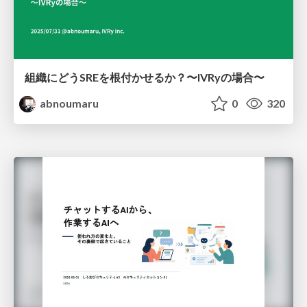
組織にどうSREを根付かせるか？〜IVRyの場合〜
abnoumaru
0
320