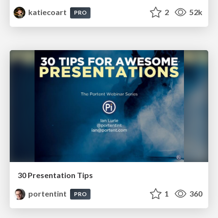
katiecoart
2
52k
PRO
30 Presentation Tips
portentint
1
360
PRO