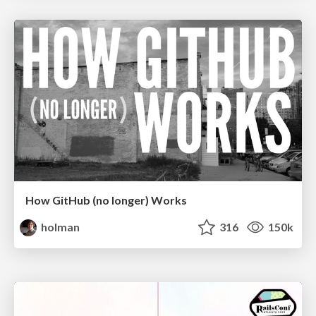
How GitHub (no longer) Works
holman
316
150k