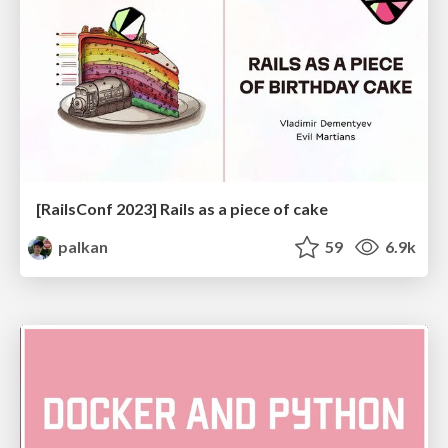
[RailsConf 2023] Rails as a piece of cake
palkan
59
6.9k