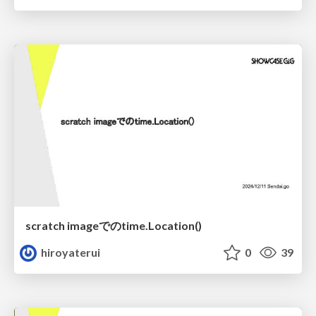
scratch imageでのtime.Location()
hiroyaterui
0
39