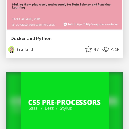
Docker and Python
trallard
47
4.1k