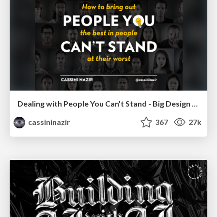
Dealing with People You Can't Stand - Big Design 2015
cassininazir
367
27k