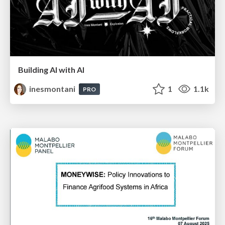
Building AI with AI
inesmontani
1
1.1k
PRO