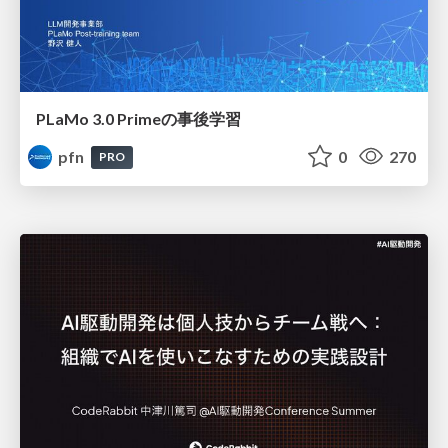
PLaMo 3.0 Primeの事後学習
pfn
0
270
PRO