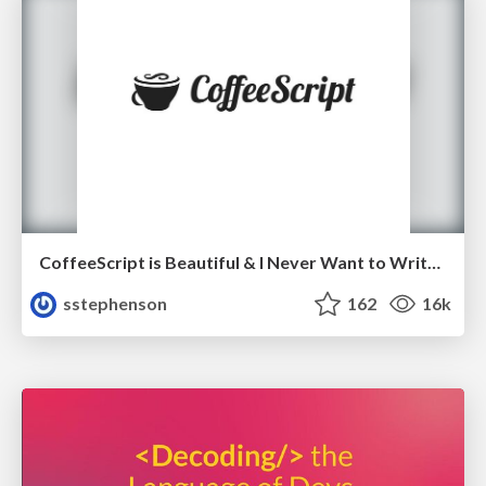
CoffeeScript is Beautiful & I Never Want to Write Plain JavaScript Again
sstephenson
162
16k