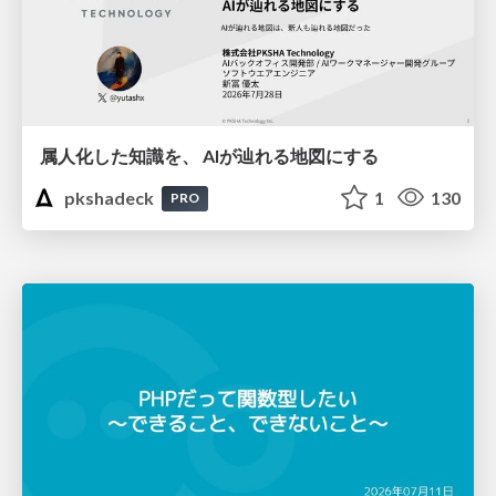
属人化した知識を、 AIが辿れる地図にする
pkshadeck
1
130
PRO