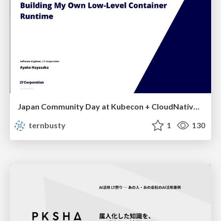
Japan Community Day at Kubecon + CloudNativeCon Japan 2026: Learning Container Privilege Control by Building My Own Low-Level Container Runtime
ternbusty
1
130