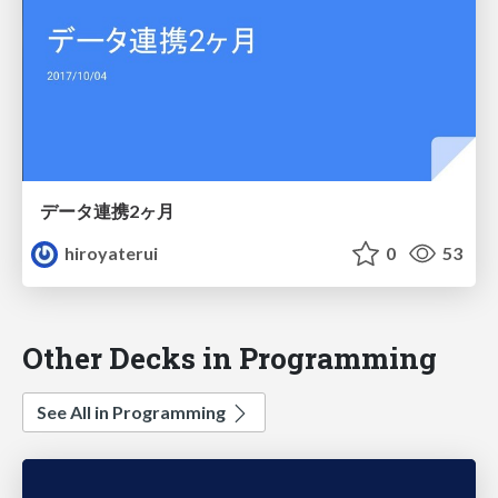
データ連携2ヶ月
hiroyaterui
0
53
Other Decks in Programming
See All in Programming