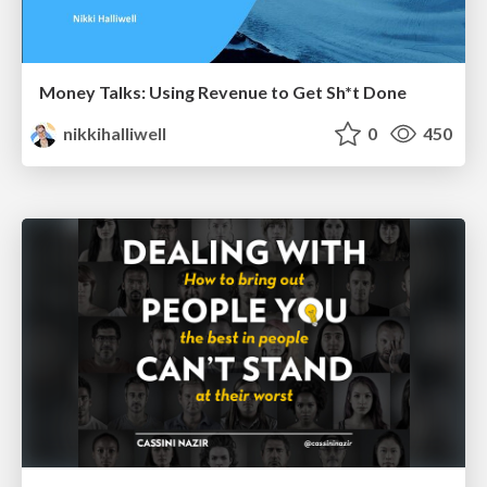
Money Talks: Using Revenue to Get Sh*t Done
nikkihalliwell
0
450