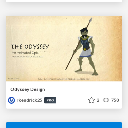
Odyssey Design
rkendrick25
2
750
PRO