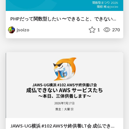
PHPだって関数型したい 〜できること、できないこと〜 / fp-in-php
jsoizo
1
270
JAWS-UG横浜 #102 AWSサ終供養LT会 成仏できない AWS サービスたち 〜本日、三体供養します〜