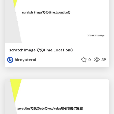
scratch imageでのtime.Location()
hiroyaterui
0
39