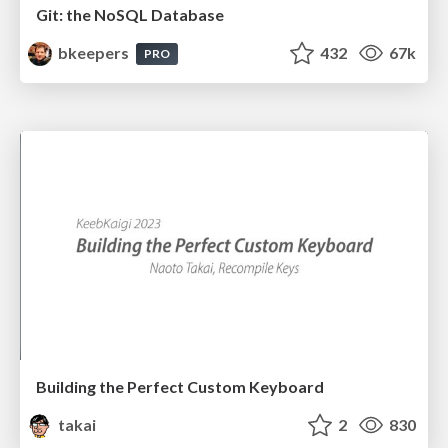
Git: the NoSQL Database
bkeepers
432
67k
PRO
Building the Perfect Custom Keyboard
takai
2
830