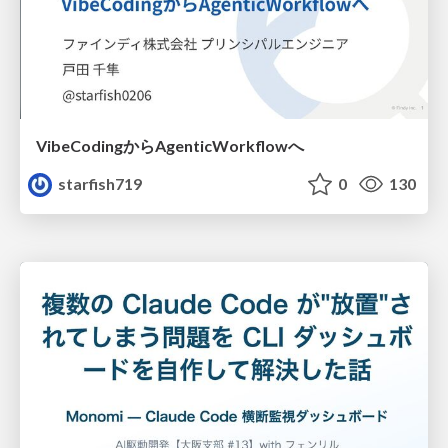
VibeCodingからAgenticWorkflowへ
starfish719
0
130