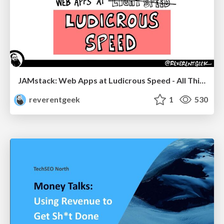
JAMstack: Web Apps at Ludicrous Speed - All Things Open 2022
reverentgeek
1
530