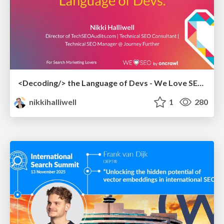
<Decoding/> the Language of Devs - We Love SEO 2024
nikkihalliwell
1
280