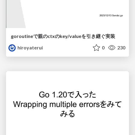
goroutineで親のctxのkey/valueを引き継ぐ実装
hiroyaterui
0
230