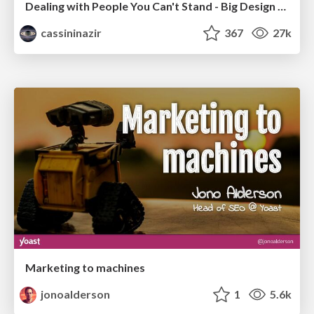
Dealing with People You Can't Stand - Big Design 2015
cassininazir
367
27k
Marketing to machines
jonoalderson
1
5.6k