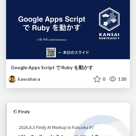
Google Apps Script で Ruby を動かす
kawahara
0
130