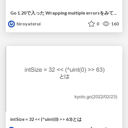
Go 1.20で入った Wrapping multiple errorsをみてみる
hiroyaterui
0
160
intSize = 32 << (^uint(0) >> 63)とは