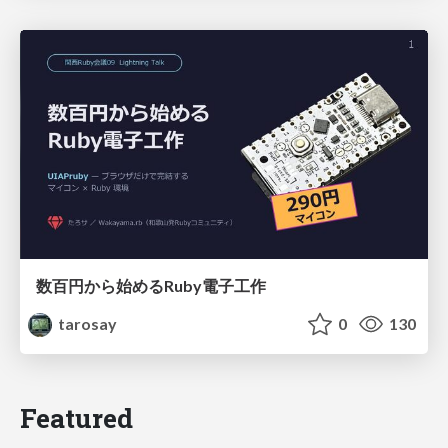
数百円から始めるRuby電子工作
tarosay
0
130
Featured