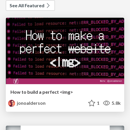
See All Featured
How to build a perfect <img>
jonoalderson
1
5.8k