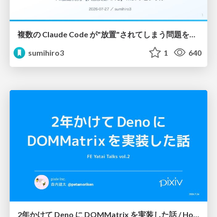
複数の Claude Code が"放置"されてしまう問題をCLI ダッシュボードを自作して解決した話
sumihiro3
1
640
2年かけて Deno に DOMMatrix を実装した話 / How I implemented DOMMatrix in Deno over two years