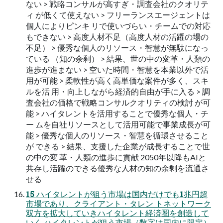
ない > 戦略コンサルが高すぎ・調査会社のクオリテ
ィ が低くて使えない > フリーランスエージェントは
個人によりピンキ リで使いづらい・チームでの対応
もできない > 高度人材不足（高度人材の活躍の場の
不足） > 優秀な個人のリソース・智慧が無駄になっ
ている （知の余剰） > 結果、世の中の変革・人類の
進歩が進まない > 空いた時間・智慧を本業以外で活
用が可能 > 柔軟性が高く高単価な案件が多く、スキ
ルを活 用・向上しながら経済的自由が手に入る > 調
査会社の価格で戦略コンサルクオリティの検討 が可
能 > ハイタレントを活用することで優秀な個人・チ
ー ムを自社リソースとして活用可能で事業成長が可
能 > 優秀な個人のリソース・智慧を循環させること
が できる > 結果、支援した企業が成長することで世
の中の変 革・人類の進歩に貢献 2050年以降もAIと
共存し活躍のできる優秀な人材の知の余剰を流通さ
せる
15 ハイタレントが狙う市場は国内だけでも1兆円超
市場であり、クライアント・タレン トネットワーク
双方を拡大していきハイタレント経済圏を創造して
いく ハイタレントが狙う市場（数字は国内に限定）