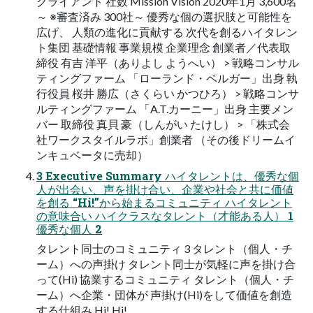
クライアント 社数 Mission Vision 2020年1月 3,600名
～ ※審査済み 300社～ 優秀な個の選択肢と可能性を
広げ、 人類の進化に貢献する 次代を創るハイタレン
ト集団 基礎情報 事業規模 企業理念 創業者／代表取
締役 有吉 洋平（ありよし ようへい） > 戦略コンサル
ティングファーム 「ローランド・ベルガー」出身 執
行役員 桜井 勝広（さくらい かつひろ） > 戦略コンサ
ルティングファーム 「A.T.カーニー」出身 主要メン
バー 取締役 真貝 豪（しんがい たけし） > 「株式会
社ワークスタイルラボ」創業者 （その後ドリームイ
ンキュベータに売却）
3 Executive Summary ハイタレントは、優秀な個
人が出会い、声を掛け合い、企業や社会と共に価値
を創る “Hi!”から始まるコミュニティ ハイタレント
の意味合い ハイクラスなタレント（才能ある人） 1
優秀な個人 2
タレント同士のコミュニティ 3 タレント（個人・チ
ーム）への声掛け タレント同士が気軽に声を掛け合
って(Hi) 協業するコミュニティ タレント（個人・チ
ーム）へ企業・団体が 声掛け(Hi)をして価値を創造
する仕組み Hi! Hi!