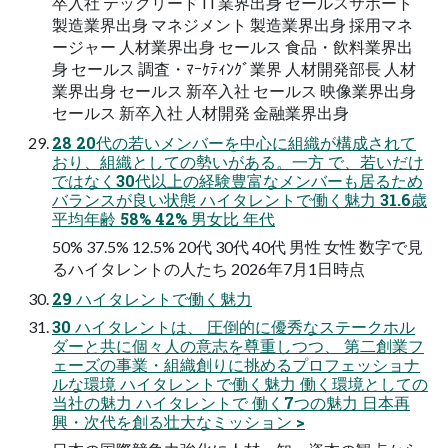
卒入社 テックリード IT業界出身 セールスサポート
製造業界出身 マネジメント 製造業界出身 採用マネ
ージャー 人材業界出身 セールス 食品・飲料業界出
身 セールス 調査・ﾏｰｹﾃｨﾝｸﾞ業界 人材開発部長 人材
業界出身 セールス 新卒入社 セールス 映像業界出身
セールス 新卒入社 人材開発 金融業界出身
28 20代の若いメンバーを中心に組織が構成されて
おり、組織としての勢いがある。一方 で、若いだけ
ではなく30代以上の経験豊富なメンバーも居るため
バランスが良い状態 ハイタレントで働く魅力 31.6歳
平均年齢 58% 42% 男女比 年代
50% 37.5% 12.5% 20代 30代 40代 男性 女性 数字で見
るハイタレントの人たち 2026年7月1日時点
29 ハイタレントで働く魅力
30 ハイタレントは、 圧倒的に優秀なステークホル
ダーと共に個々人の意志を尊重しつつ、 第二創業フ
ェーズの事業・組織創りに挑めるプロフェッショナ
ルな環境 ハイタレントで働く魅力 働く環境としての
当社の魅力 ハイタレントで 働く7つの魅力 日本再
興・次代を創る壮大なミッション >