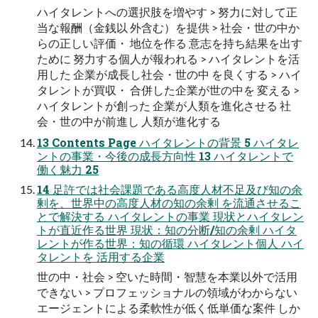
ハイタレントへの選択肢を増やす > 努力に対して正
当な報酬（金銭以 外含む）を提供 > 社会・世の中か
らの正しい評価・ 地位を作る 意志を持ち結果を出す
ために 努力する個人が報われる > ハイタレントを活
用した 企業が成長し社会・世の中 を良くする > ハイ
タレントが買収・ 合併した企業が世の中を 変える >
ハイタレントが創った 企業が人類を進化させる 社
会・世の中が前進し 人類が進化する
13 Contents Page ハイタレントの背景 5 ハイタレ
ントの事業・今後の成長方向性 13 ハイタレントで
働く魅力 25
14 足許では社会課題である高度人材不足及び知の余
剰を、世界中の高度人材の知の余剰 を流通させるこ
とで解決する ハイタレントの事業 現状とハイタレン
トが直近作る世界 現状：知の分断/知の余剰 ハイタ
レントが作る世界：知の循環 ハイタレント個人 ハイ
タレントを 活用する企業
世の中・社会 > 空いた時間・智慧を本業以外で活用
できない > プロフェッショナルの領域がわからない
エージェントによる柔軟性が低く低単価な案件 しか