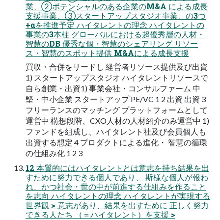
業、②ポテンシャルのある企業のM&A による成長
支援事業、③スタートアップスタジオ事業、の3つ
+αを推進予定 ハイタレントの理念 ハイタレントの
事業の3本柱 グローバルにおける超優秀層の人材・
智慧のDB 優秀な個・智慧のシェアリング リソー
ス・智慧のスポット提供 M&Aによる成長支援
買収・合併をリードし 経営者リソース提供及び出資
1) スタートアップスタジオ ハイタレントリソースで
自ら創業・出資1) 事業会社・コンサルファーム 中
堅・中小企業 スタートアップ PE/VC 1 2 出資 出資 3
フリーランスのマッチング プラットフォームとして
運営中 構想段階、CXO人材の人材紹介のみ運営中 1)
ファンドを組成し、ハイタレント社及び会員個人も
出資する想定 4 プロダクトによる進化・ 智慧の循環
の仕組み化 1 2 3
12 本質的にはハイタレントとは意志を持ち結果を出
すために努力できる個人であり、 斯様な個人が報わ
れ、かつ社会・世の中が前進する仕組みを作ること
を志向 ハイタレントの理念 ハイタレントが実現する
世界観 > 意志があり、結果を出すために 正しく努力
できる人たち （＝ハイタレント）を支援 >