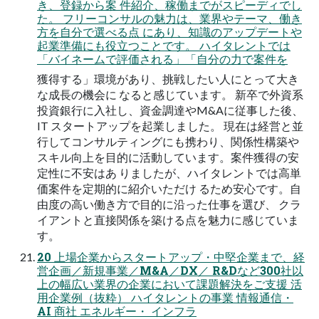
き、登録から案 件紹介、稼働までがスピーディでし
た。 フリーコンサルの魅力は、業界やテーマ、働き
方を自分で選べる点 にあり、知識のアップデートや
起業準備にも役立つことです。 ハイタレントでは
「バイネームで評価される」「自分の力で案件を
獲得する」環境があり、挑戦したい人にとって大き
な成長の機会に なると感じています。 新卒で外資系
投資銀行に入社し、資金調達やM&Aに従事した後、
IT スタートアップを起業しました。 現在は経営と並
行してコンサルティングにも携わり、関係性構築や
スキル向上を目的に活動しています。案件獲得の安
定性に不安はあ りましたが、ハイタレントでは高単
価案件を定期的に紹介いただけ るため安心です。自
由度の高い働き方で目的に沿った仕事を選び、 クラ
イアントと直接関係を築ける点を魅力に感じていま
す。
20 上場企業からスタートアップ・中堅企業まで、経
営企画／新規事業／M&A／DX／ R&Dなど300社以
上の幅広い業界の企業において課題解決をご支援 活
用企業例（抜粋） ハイタレントの事業 情報通信・
AI 商社 エネルギー・ インフラ