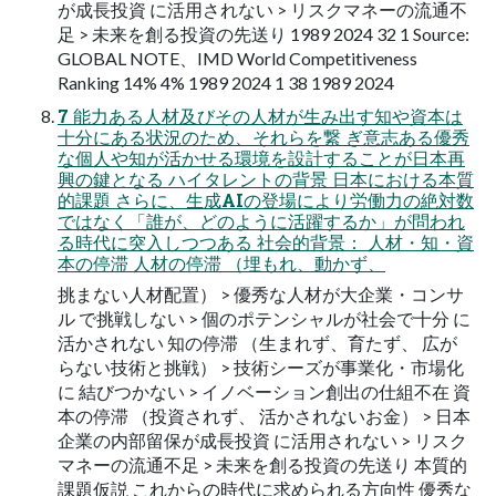
が成長投資 に活用されない > リスクマネーの流通不
足 > 未来を創る投資の先送り 1989 2024 32 1 Source:
GLOBAL NOTE、IMD World Competitiveness
Ranking 14% 4% 1989 2024 1 38 1989 2024
7 能力ある人材及びその人材が生み出す知や資本は
十分にある状況のため、それらを繋 ぎ意志ある優秀
な個人や知が活かせる環境を設計することが日本再
興の鍵となる ハイタレントの背景 日本における本質
的課題 さらに、生成AIの登場により労働力の絶対数
ではなく「誰が、どのように活躍するか」が問われ
る時代に突入しつつある 社会的背景： 人材・知・資
本の停滞 人材の停滞 （埋もれ、動かず、
挑まない人材配置） > 優秀な人材が大企業・コンサ
ル で挑戦しない > 個のポテンシャルが社会で十分 に
活かされない 知の停滞 （生まれず、育たず、 広が
らない技術と挑戦） > 技術シーズが事業化・市場化
に 結びつかない > イノベーション創出の仕組不在 資
本の停滞 （投資されず、 活かされないお金） > 日本
企業の内部留保が成長投資 に活用されない > リスク
マネーの流通不足 > 未来を創る投資の先送り 本質的
課題仮説 これからの時代に求められる方向性 優秀な