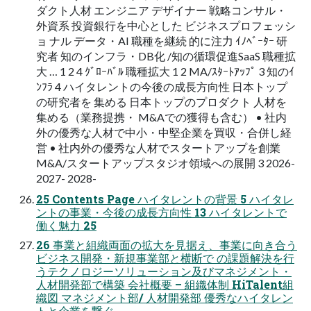
ダクト人材 エンジニア デザイナー 戦略コンサル・
外資系 投資銀行を中心とした ビジネスプロフェッシ
ョ ナル データ・AI 職種を継続 的に注力 ｲﾉﾍﾞｰﾀｰ 研
究者 知のインフラ・DB化 /知の循環促進SaaS 職種拡
大 … 1 2 4 ｸﾞﾛｰﾊﾞﾙ 職種拡大 1 2 MA/ｽﾀｰﾄｱｯﾌﾟ 3 知のｲ
ﾝﾌﾗ 4 ハイタレントの今後の成長方向性 日本トップ
の研究者を 集める 日本トップのプロダクト 人材を
集める（業務提携・ M&Aでの獲得も含む） • 社内
外の優秀な人材で中小・中堅企業を買収・合併し経
営 • 社内外の優秀な人材でスタートアップを創業
M&A/スタートアップスタジオ領域への展開 3 2026-
2027- 2028-
25 Contents Page ハイタレントの背景 5 ハイタレ
ントの事業・今後の成長方向性 13 ハイタレントで
働く魅力 25
26 事業と組織両面の拡大を見据え、事業に向き合う
ビジネス開発・新規事業部と横断で の課題解決を行
うテクノロジーソリューション及びマネジメント・
人材開発部で構築 会社概要 – 組織体制 HiTalent組
織図 マネジメント部/ 人材開発部 優秀なハイタレン
トと企業を繋ぐ