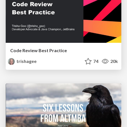
Code Review Best Practice
trishagee
74
20k