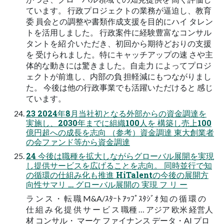
ています。 行政プロジェクトの業務が逼迫し、教育
委 員会との調整や書類作成支援を目的にハイ タレン
トを活用しました。 行政案件に経験豊富なコンサル
タントを紹 介いただき、初回から期待どおりの支援
を 受けられました。特にキャッチアップの速 さや主
体的な動きには驚きました。自走力 によってプロジ
ェクトが前進し、内部の負 担軽減にもつながりまし
た。 今後は他の行政事業でも活躍いただけると 感じ
ています。
23 2024年8月当社初となる外部からの資金調達を
実施し、2030年までに組織100人を 構築し売上100
億円超への成長を志向 （参考）資金調達 東大創業者
の会ファンド等から資金調達
24 今後は職種を拡大しながらグローバル展開を実現
し提供サービスを広げることを志向。 同時並行で知
の循環の仕組み化も推進 HiTalentの今後の展開方
向性サマリ … グローバル展開の 実現 フ リ ー
ラ ン ス ・ 転 職 M&A/ｽﾀｰﾄ ｱｯﾌﾟｽﾀｼﾞｵ 知 の 循 環 の
仕 組 み 化 提 供 サ ー ビ ス 職種 … アジア 欧米 経営人
材 コンサル・ マーケ ファイナンス データ・AI プロ