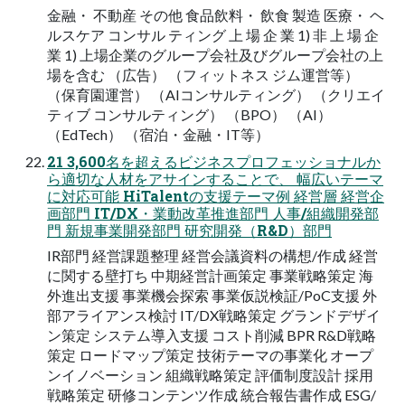
金融・ 不動産 その他 食品飲料・ 飲食 製造 医療・ ヘ
ルスケア コンサル ティング 上 場 企 業 1) 非 上 場 企
業 1) 上場企業のグループ会社及びグループ会社の上
場を含む （広告） （フィットネス ジム運営等）
（保育園運営） （AIコンサルティング） （クリエイ
ティブ コンサルティング） （BPO） （AI）
（EdTech） （宿泊・金融・IT等）
21 3,600名を超えるビジネスプロフェッショナルか
ら適切な人材をアサインすることで、 幅広いテーマ
に対応可能 HiTalentの支援テーマ例 経営層 経営企
画部門 IT/DX・業動改革推進部門 人事/組織開発部
門 新規事業開発部門 研究開発（R&D）部門
IR部門 経営課題整理 経営会議資料の構想/作成 経営
に関する壁打ち 中期経営計画策定 事業戦略策定 海
外進出支援 事業機会探索 事業仮説検証/PoC支援 外
部アライアンス検討 IT/DX戦略策定 グランドデザイ
ン策定 システム導入支援 コスト削減 BPR R&D戦略
策定 ロードマップ策定 技術テーマの事業化 オープ
ンイノベーション 組織戦略策定 評価制度設計 採用
戦略策定 研修コンテンツ作成 統合報告書作成 ESG/