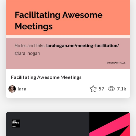
Facilitating Awesome Meetings
lara
57
7.1k