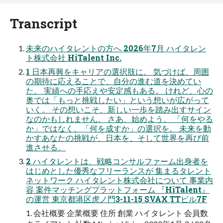
Transcript
未来のハイタレントの方へ 2026年7月 ハイタレン
ト株式会社 HiTalent Inc.
1 日本再興をキャリアの選択肢に。 気づけば、周囲
の期待に応えることで、自分の進む道を決めてい
た。 実績への手応えや安定感もある。 けれど、心の
奥では「もっと挑戦したい」という想いが広がって
いく。 その想いこそ、新しい一歩を踏み出すサイン
なのかもしれません。 さあ、始めよう。 「何をやる
か」ではなく、「何を成すか」の選択を。 未来を動
かすあなたの挑戦が、日本を、そして世界を再び前
進させる。
2 ハイタレントは、戦略コンサルファーム出身者を
はじめとした優秀なフリーランスが 集まるタレント
ネットワーク ハイタレント株式会社について 事業内
容 案件マッチングプラットフォーム 『HiTalent』
の運営 東京都港区虎ノ門3-11-15 SVAX TTビル7F
1. 会社概要 企業概要 住所 創業 ハイタレント 会員数