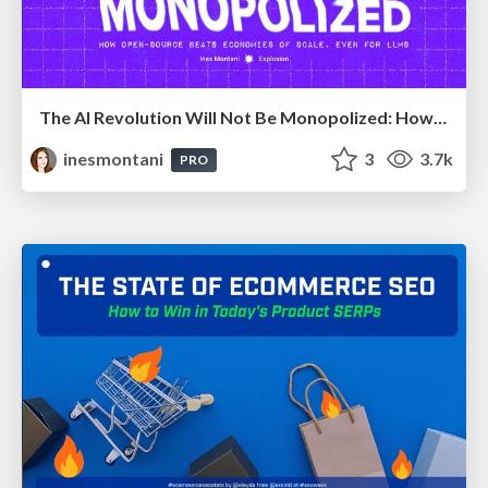
The AI Revolution Will Not Be Monopolized: How open-source beats economies of scale, even for LLMs
inesmontani
3
3.7k
PRO