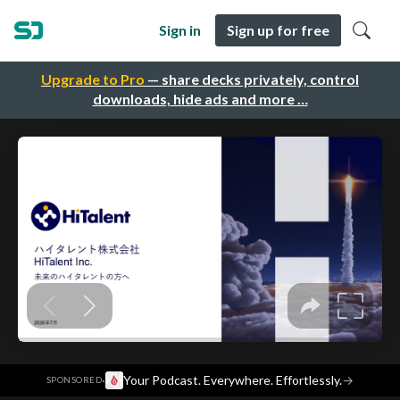
Sign in
Sign up for free
Upgrade to Pro
— share decks privately, control
downloads, hide ads and more …
·
Your Podcast. Everywhere. Effortlessly.
→
SPONSORED