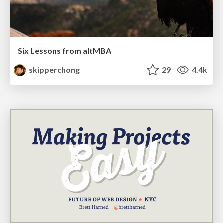
Six Lessons from altMBA
skipperchong
29
4.4k