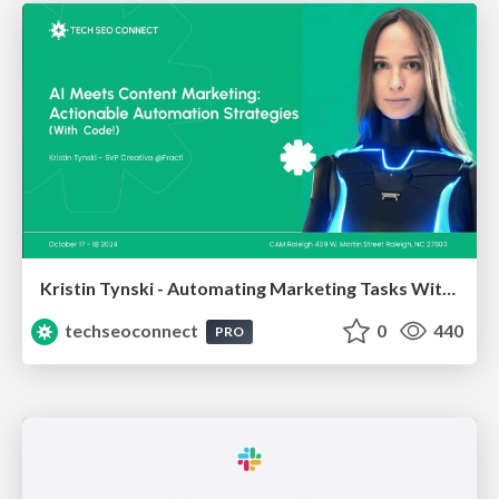
Kristin Tynski - Automating Marketing Tasks With AI
techseoconnect
0
440
PRO