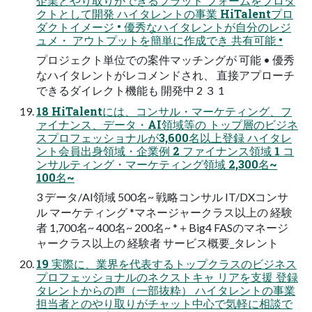
企業とやり取りができるプラット フォームをプロダ
クトとして開発 ハイタレントの事業 HiTalentプロ
ダクトイメージ • 優秀なハイタレントが自分のレジ
ュメ・ アウトプットを簡単に作成でき 共有可能 •
プロジェクト単位での案件マッチングが 可能 • 優秀
なハイタレントがレコメンドされ、 直接アプローチ
できるダイレクト機能も 開発中 2 ３ 1
18 HiTalentには、コンサル・マーケティング、フ
ァイナンス、データ・AI領域等の トップ層のビジネ
スプロフェッショナルが3,600名以上登録 ハイタレ
ント会員出身領域・企業例 2 ファイナンス領域 1 コ
ンサルティング・マーケティング領域 2,300名~
100名~
3 データ/AI領域 500名~ 戦略コンサル IT/DXコンサ
ル マーケティング *マネージャークラス以上の 経験
者 1,700名~ 400名~ 200名~ *＋Big4 FASのマネージ
ャークラス以上の 経験者 サービス概要_タレント
19 実際に、業界を代表するトップクラスのビジネス
プロフェッショナルのネクストキャ リアを支援 登録
タレントからの声（一部抜粋） ハイタレントの事業
担当者とのやり取りがチャット中心で気軽に相談で