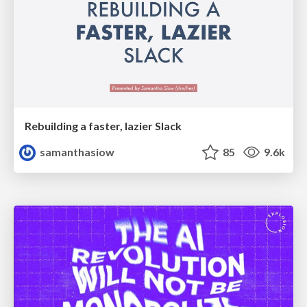
Rebuilding a faster, lazier Slack
samanthasiow
85
9.6k