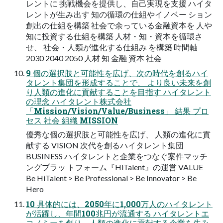
レントに 挑戦機会を提供し、自己実現を支援 ハイタ
レントが生み出す 知の循環の仕組やイノベー ション
創出の仕組を構築 社会で余っている金融資本を 人や
知に投資する仕組を構築 人材・知・資本を循環さ
せ、 社会・人類が進化する仕組み を構築 時間軸
2030 2040 2050 人材 知 金融 資本 社会
9 個の選択肢と可能性を広げ、次の時代を創るハイ
タレント集団を形成することで、 より良い未来を創
り人類の進化に貢献することを目指す ハイタレント
の理念 ハイタレント株式会社
「Mission/Vision/Value/Business」 結果 プロ
セス 社会 組織 MISSION
優秀な個の選択肢と可能性を広げ、 人類の進化に貢
献する VISION 次代を創るハイタレント集団
BUSINESS ハイタレントと企業をつなぐ案件マッチ
ングプラッ トフォーム『HiTalent』の運営 VALUE
Be HiTalent > Be Professional > Be Innovator > Be
Hero
10 具体的には、2050年に1,000万人のハイタレント
が活躍し、年間100兆円が流通する ハイタレントエ
コノミーを創り、人類の進化に貢献する企業を生み