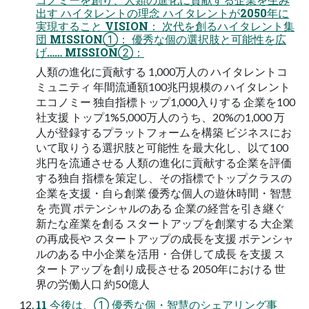
出す ハイタレントの理念 ハイタレントが2050年に
実現すること VISION： 次代を創るハイタレント集
団 MISSION①： 優秀な個の選択肢と可能性を広
げ…… MISSION②：
人類の進化に貢献する 1,000万人の ハイタレントコ
ミュニティ 年間流通額100兆円規模の ハイタレント
エコノミー 独自指標トップ1,000入りする 企業を100
社支援 トップ1%5,000万人のうち、20%の1,000 万
人が登録するプラットフォームを構築 ビジネスにお
いて取りうる選択肢と可能性 を最大化し、以て100
兆円を流通させる 人類の進化に貢献する企業を評価
する独自 指標を策定し、その指標でトップクラスの
企業を支援・自ら創業 優秀な個人の遊休時間・智慧
を 売買 ポテンシャルのある 企業の経営を引き継ぐ
新たな産業を創る スタートアップを創業する 大企業
の再成長や スタートアップの成長を支援 ポテンシャ
ルのある 中小企業を活用・合併して成長 を支援 ス
タートアップを創り成長させる 2050年における 世
界の労働人口 約50億人
11 今後は、① 優秀な個・智慧のシェアリング事