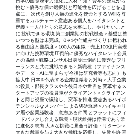
日本の国際競争力強化に人材・知・資本の観点から
挑む > 優秀な個の選択肢と可能性を広げることを起
点に、 次代を創り人類の進化を使命とする Willを尊
重するカルチャー > 意志ある個人をハイタレントと
定義 > 一人ひとりの意志を大事にし、やりたいこと
に 挑戦できる環境 第二創業期の挑戦機会 > 基盤は整
いつつも型は未完成。0→1や仕組みづくり に携われ
る自由度と難易度 > 100人の組織・売上100億円実現
に向けた挑戦環境 圧倒的に優秀なハイタレント会員
との協働 > 戦略コンサル出身等圧倒的に優秀な フリ
ーランスと共に挑戦できる > 新職種（ファイナンス
やデータ・AIに留まら ず今後は研究者等も志向）も
拡大中 日本を代表する企業役職者と対峙 > 大手企業
の役員・部長クラスや今後日本や世界を 変革するス
タートアップの役員陣がクライアント > クライアン
トと同じ視座で議論し、変革を推進 意志あるハイポ
テンシャルなメンバーに よる切磋琢磨 > ハイキャリ
ア層や起業経験者、意志ある仲間 とフラットにフィ
ードバックし合える環境 > 現状維持は停滞であり常
に進化を志向 大きな挑戦に見合う評価・リターン >
大きな裁量を与え大きな挑戦を応援し、失敗を許 容