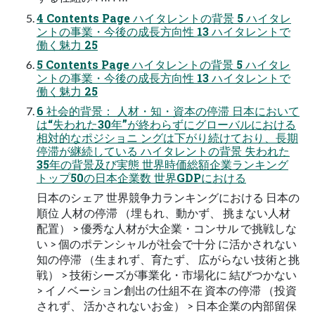
4 Contents Page ハイタレントの背景 5 ハイタレ
ントの事業・今後の成長方向性 13 ハイタレントで
働く魅力 25
5 Contents Page ハイタレントの背景 5 ハイタレ
ントの事業・今後の成長方向性 13 ハイタレントで
働く魅力 25
6 社会的背景： 人材・知・資本の停滞 日本において
は“失われた30年”が終わらずにグローバルにおける
相対的なポジショニ ングは下がり続けており、長期
停滞が継続している ハイタレントの背景 失われた
35年の背景及び実態 世界時価総額企業ランキング
トップ50の日本企業数 世界GDPにおける
日本のシェア 世界競争力ランキングにおける 日本の
順位 人材の停滞 （埋もれ、動かず、 挑まない人材
配置） > 優秀な人材が大企業・コンサル で挑戦しな
い > 個のポテンシャルが社会で十分 に活かされない
知の停滞 （生まれず、育たず、 広がらない技術と挑
戦） > 技術シーズが事業化・市場化に 結びつかない
> イノベーション創出の仕組不在 資本の停滞 （投資
されず、 活かされないお金） > 日本企業の内部留保