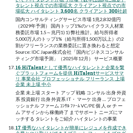
タレント視点での市場拡大 クライアント視点での市
場拡大 ハイタレント 3,600名 クライアント 300社超
国内コンサルティングサービス市場 1兆2,832億円
（2029年予測） 国内トップ1%のハイクラス人材業
務委託市場 1.5～兆円1) 1) 弊社推計。給与所得者
5,000万人のトップ1%（給与所得1,500万以上）の2
割がフリーランスの業務委託に置き換わると想定
Source: IDC Japan株式会社「国内ビジネスコンサル
ティング市場予測」（2025年12月） サービス概要
16 HiTalentとして優秀なハイタレントと企業を繋
ぐプラットフォームを提供 HiTalentサービスサマ
リ 事業会社 プロフェッショナル フリーランス 上場
企業 未上場 中小
企業 未上場 スタート アップ 戦略 コンサル 出身 外資
系 投資銀行 出身 外資系 IT・ マーケ 出身 … プロフェ
ッショナル ファーム ｺﾝｻﾙ ﾌｧｰﾑ VC/PE 個 人 or チ ー
ム アサインから稼働終了 までサポート ニーズにマ
ッチする タレントをご紹介 ハイタレントの事業
17 優秀なハイタレントが簡単にレジュメを作成でき