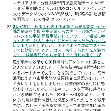
マテリアリティ分析 対象部門 支援可能テーマ AI/デ
ータ 活用 戦略コンサル IT/DXコンサル ファイナンス
人材 データ/AI人材 M&A戦略検討 IR戦略検討 財務情
報開示 サービス概要_クライアント
22 実際に、日本を代表する企業の新規事業立上げや
課題解決を支援 利用企業からの声（一部抜粋） ハイ
タレントの事業 新規事業としてアウトドア領域に参
入する 際、社内に十分な知見がなかったためハイ タ
レントを活用しました。 大手に比べて柔軟でスピー
ディに対応いた だき、コストも抑えられた点が魅力
です。 候補者紹介から参画までの流れも速く、課
題が曖昧な段階から実行可能なアクション に落とし
込んでいただけました。今後も新 領域の検討時に頼
れるパートナーであるこ とを期待しています。 海外
展開にあたり市場実態や成長戦略に課 題があり、ハ
イタレントを活用しました。 調査内容の裏付けに懸
念もありましたが、 方法やロジックを丁寧に共有い
ただき納得 できました。欧州・米州を対象とした具
体 的な展開指針や新たな視座を得られたこと が成果
です。 スピード感ある支援によって事業推進に弾 み
がつき、グローバル領域での知見提供を 高く評価し