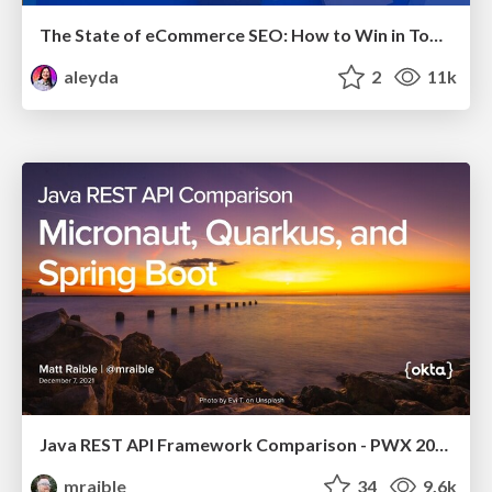
The State of eCommerce SEO: How to Win in Today's Products SERPs - #SEOweek
aleyda
2
11k
Java REST API Framework Comparison - PWX 2021
mraible
34
9.6k