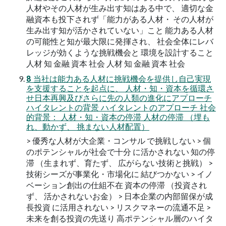
人材やその人材が生み出す知はある中で、 適切な金
融資本も投下されず「能力がある人材・ その人材が
生み出す知が活かされていない」こと 能力ある人材
の可能性と知が最大限に発揮され、 社会全体にレバ
レッジが効くような挑戦機会と 環境を設計すること
人材 知 金融 資本 社会 人材 知 金融 資本 社会
8 当社は能力ある人材に挑戦機会を提供し自己実現
を支援することを起点に、 人材・知・資本を循環さ
せ日本再興及びさらに先の人類の進化にアプローチ
ハイタレントの背景 ハイタレントのアプローチ 社会
的背景： 人材・知・資本の停滞 人材の停滞 （埋も
れ、動かず、 挑まない人材配置）
> 優秀な人材が大企業・コンサル で挑戦しない > 個
のポテンシャルが社会で十分 に活かされない 知の停
滞 （生まれず、育たず、 広がらない技術と挑戦） >
技術シーズが事業化・市場化に 結びつかない > イノ
ベーション創出の仕組不在 資本の停滞 （投資され
ず、 活かされないお金） > 日本企業の内部留保が成
長投資 に活用されない > リスクマネーの流通不足 >
未来を創る投資の先送り 高ポテンシャル層のハイタ