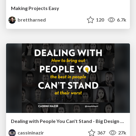
Making Projects Easy
brettharned
120
6.7k
Dealing with People You Can't Stand - Big Design 2015
cassininazir
367
27k