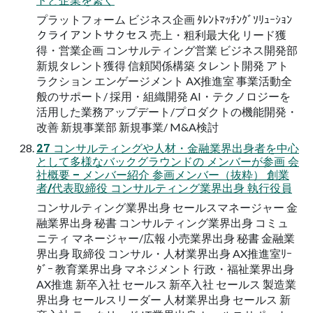
プラットフォーム ビジネス企画 ﾀﾚﾝﾄﾏｯﾁﾝｸﾞｿﾘｭｰｼｮﾝ
クライアントサクセス 売上・粗利最大化 リード獲
得・営業企画 コンサルティング営業 ビジネス開発部
新規タレント獲得 信頼関係構築 タレント開発 アト
ラクション エンゲージメント AX推進室 事業活動全
般のサポート/ 採用・組織開発 AI・テクノロジーを
活用した業務アップデート/プロダクトの機能開発・
改善 新規事業部 新規事業/ M&A検討
27 コンサルティングや人材・金融業界出身者を中心
として多様なバックグラウンドの メンバーが参画 会
社概要 – メンバー紹介 参画メンバー（抜粋） 創業
者/代表取締役 コンサルティング業界出身 執行役員
コンサルティング業界出身 セールスマネージャー 金
融業界出身 秘書 コンサルティング業界出身 コミュ
ニティ マネージャー/広報 小売業界出身 秘書 金融業
界出身 取締役 コンサル・人材業界出身 AX推進室ﾘｰ
ﾀﾞｰ 教育業界出身 マネジメント 行政・福祉業界出身
AX推進 新卒入社 セールス 新卒入社 セールス 製造業
界出身 セールスリーダー 人材業界出身 セールス 新