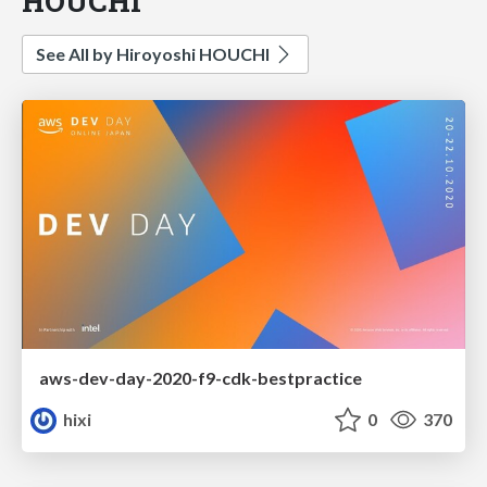
HOUCHI
See All by Hiroyoshi HOUCHI
aws-dev-day-2020-f9-cdk-bestpractice
hixi
0
370