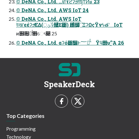
© DeNA Co., Ltd. …ίϯτϩʔϧग़དྷͳ͘Ͷʁ 23
© DeNA Co., Ltd. AWS IoT 24
© DeNA Co., Ltd. AWS IoT
উखʹεέʔϧͯ͘͠ΕΔ(੍ݶ؇࿨͑͢͞Ε͹) ࢖ͬͨ෼͚ͩ՝ۚ ΞʔΩςΫνϟతʹ IoT
ͷ୆਺͕૿͑ͯ΋େৎ෉ 25
© DeNA Co., Ltd. αʔό͸ࣗ෼Ͱ؅ཧͤͣʹ Ϋϥ΢υʹ͓·͔ͤ͠Α͏ 26
SpeakerDeck
Top Categories
Programming
Technology