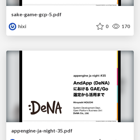
sake-game-gcp-5.pdf
hixi
0
170
appengine-ja-night-35.pdf