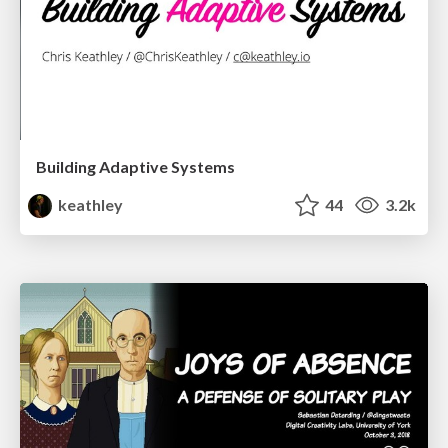
Building Adaptive Systems
keathley
44
3.2k