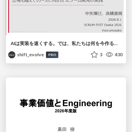
AIは実装を速くする。では、私たちは何を今作るべきか？－立場を越えてリリースに向き合ったチーム開発の実践 / 20260801 Hiromi Nakaya and Naoki Takahashi
shift_evolve
3
430
PRO