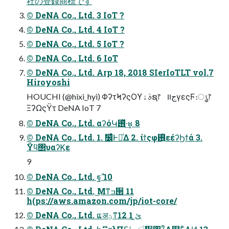
社の登録商標です
© DeNA Co., Ltd. 3 IoT ?
© DeNA Co., Ltd. 4 IoT ?
© DeNA Co., Ltd. 5 IoT ?
© DeNA Co., Ltd. 6 IoT
© DeNA Co., Ltd. Arp 18, 2018 SIerIoTLT vol.7
Hiroyoshi
HOUCHI (@hixi_hyi) ΦʔτϞʔςΟϒࣄۀຊ෦ جװγεςϜ։ൃ෦
ΞʔΩςΫτ DeNA IoT 7
© DeNA Co., Ltd. αʔόԿ࢖ͬͯ·͢ʁ 8
© DeNA Co., Ltd. 1. ࣗ෼ͨͪͰཱͯΔ 2. ίϯςφ࢖͍ͭͭεέʔϦϯά 3.
Ϋϥ΢υαʔϏε
9
© DeNA Co., Ltd. ฐࣾ 10
© DeNA Co., Ltd. ͜Μͳߏ੒ 11
h(ps://aws.amazon.com/jp/iot-core/
© DeNA Co., Ltd. ແअؾͳئ͍ 1 12