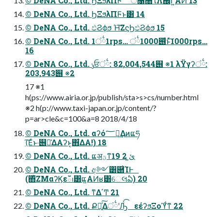
© DeNA Co., Ltd. ϦΞϧλΠϜʹ ं᫑৘ใΛ஌Γ͍ͨΑͶ 13
© DeNA Co., Ltd. ϦΞϧλΠϜͱ͸ 14
© DeNA Co., Ltd. ඵϨϕϧ Ή͠ΖϛϦඵϨϕϧ 15
© DeNA Co., Ltd. 1ं྆1rps… ं྆1000୆ͩͱͯ͠1000rps…
16
© DeNA Co., Ltd. ݸਓं྆: 82,004,544୆ ※1 λΫγʔं྆:
203,943୆ ※2
17 ※1
h(ps://www.airia.or.jp/publish/sta>s>cs/number.html
※2 h(p://www.taxi-japan.or.jp/content/?
p=ar>cle&c=100&a=8 2018/4/18
© DeNA Co., Ltd. αʔό؅ཧ͢Δͷແཧ
(͠Εͬͱ˓୆૿͑ΔΑʔͱ͔΋͋ΔΑ!) 18
© DeNA Co., Ltd. ແअؾͳئ͍ 2 19
© DeNA Co., Ltd. අ༻͸཈͑ΊͰ
(΋ͪΖΜαʔϏεఀࢭ͸ແ͍ΑͶʁ͸େલఏ) 20
© DeNA Co., Ltd. ͳΔ΄Ͳ 21
© DeNA Co., Ltd. Քಇ͍ͯ͠Δं྆ʹԠͯ͡ εέʔϧΞοϓͩͳ 22