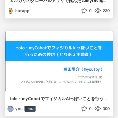
メルカリのグローバルアプリで挑んだ AlloyDB 運用と課題解決の実践記
hatappi
0
230
toio・myCobotでフィジカルAIっぽいことを行うための検討（とりあえず調査） / フィジカルAI LT（IoTLTによる開催）
you
0
300
PRO