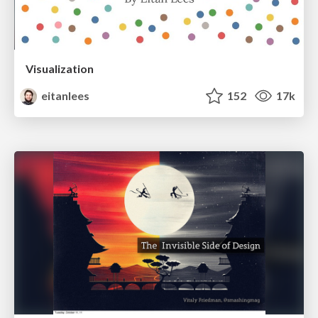
Visualization
eitanlees
152
17k