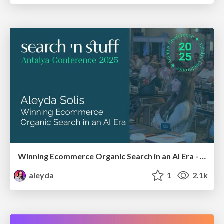
Winning Ecommerce Organic Search in an AI Era - #searchnstuff2025
aleyda
1
2.1k