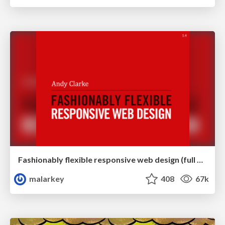
Fashionably flexible responsive web design (full day workshop)
malarkey
408
67k