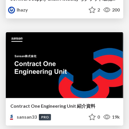
lhazy
2
200
Contract One Engineering Unit 紹介資料
sansan33
0
19k
PRO