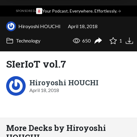
·
Your Podcast. Everywhere. Effortlessly.
→
SPONSORED
Hiroyoshi HOUCHI
April 18, 2018
Technology
650
1
SIerIoT vol.7
Hiroyoshi HOUCHI
April 18, 2018
More Decks by Hiroyoshi