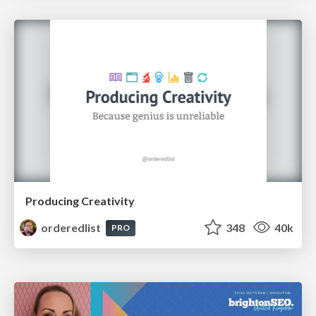
Producing Creativity
orderedlist
348
40k
PRO