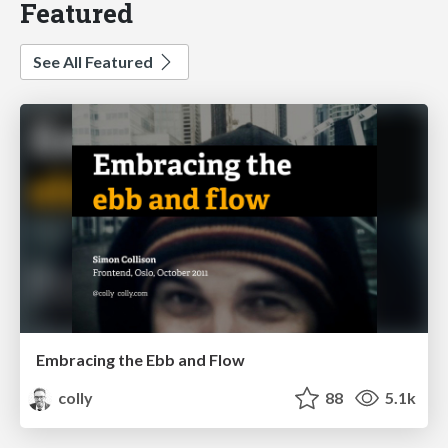
Featured
See All Featured
Embracing the Ebb and Flow
colly
88
5.1k