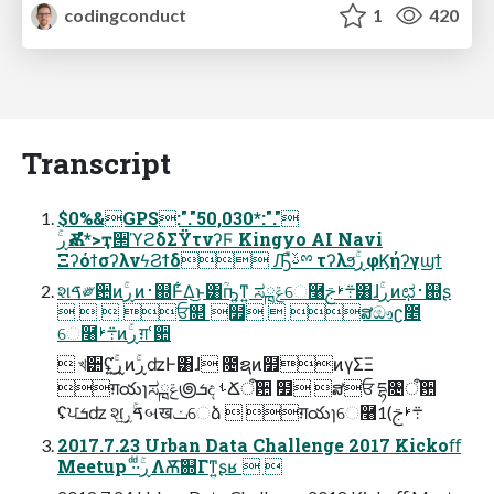
codingconduct
1
420
Transcript
$0%&GPS:"."50,030*:"."
ΞʔόϯσʔλνϟϨϯδ Ԡืࢿྉ τʔλϧۚڕφϏήʔγϣϯ
શࠃ༗਺ͷۚڕͷ࢈஍Ͱ͋Δ͜ͱ͸ؒҧ͍ͳ͍ ಸྑݝେ࿨܊ࢁࢢ͸ɺۚڕͷಛ࢈஍ʂ
   ਓ௒ ໿  ສඖʗ೥
େ࿨܊ࢁͷۚڕग़ՙ਺
 খ੺ʢۚڕ͍͘͢ͷۚڕʣͰ͸ɺ ೔ຊͷ໿ͷγΣΞ
ग़యɿಸྑݝ౷ܭද ࢀՃऀ਺ ໿ ສਓ དྷ৔ऀ਺
ʢਪܭʣ શࠃۚڕ͍͘͢બखݖେձ  ग़యɿେ࿨܊ࢁࢢ)1
2017.7.23 Urban Data Challenge 2017 Kickoﬀ
Meetup ·ͩ·ͩۚڕΛѪ͠଍Γͳ͍ʂʁ  