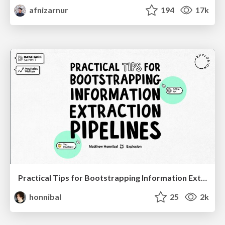
afnizarnur
194
17k
Practical Tips for Bootstrapping Information Extraction Pipelines
honnibal
25
2k