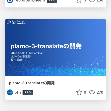
PRO
plamo-3-translateの開発
pfn
0
270
PRO