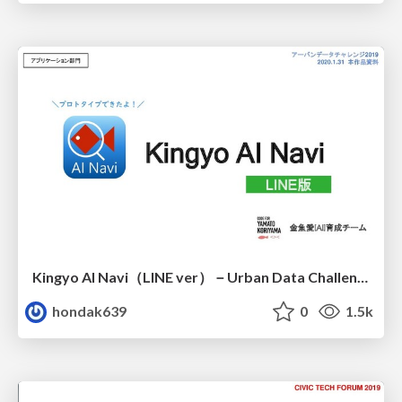
Kingyo AI Navi（LINE ver）－Urban Data Challenge 2019
hondak639
0
1.5k