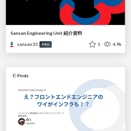
Sansan Engineering Unit 紹介資料
sansan33
1
4.9k
PRO