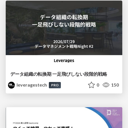
データ組織の転換期 一足飛びしない段階的戦略
leveragestech
0
150
PRO