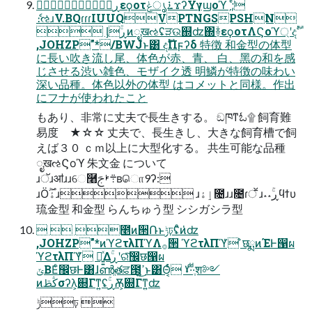
ۚڕεϙοτ࠶ൃݟϫʔΫγϣοϓˏ;ͤ͘
ެ։ઌɹV.BQɾɾɾIUUQVPTNGSPSHN
 ᶅۚڕͷೖखઌʢੜଉ஍ʣ΍ؔ࿈εϙοτΛϚοϓ্ʹදࣔ
,JOHZP"*/BWJͱ͸ දࣔΠϝʔδ 特徴 和⾦型の体型
に⻑い吹き流し尾、体⾊が⾚、⻘、 ⽩、⿊の和を感
じさせる渋い雑⾊、モザイク透 明鱗が特徴の味わい
深い品種。体⾊以外の体型 はコメットと同様。作出
にフナが使われたこと
もあり、⾮常に丈夫で⻑⽣きする。 ඞཁͳಓ۩ 飼育難
易度 ★☆☆ 丈夫で、⻑⽣きし、⼤きな飼育槽で飼
えば３０ ｃｍ以上に⼤型化する。 共⽣可能な品種
ೖखઌϚοϓ 朱⽂⾦ について
ɹॅɹॴɹɹେ࿨܊ࢁࢢʙொ9ʔ:
ɹӦۀ࣌ؒɹ ɹٳۀ೔ɹɹ೔ɾॕ ɹ˔˔ۚڕϥϯυ
琉⾦型 和⾦型 らんちゅう型 シシガシラ型
  ೥ͷ੒Ռͱݱঢ়ʢͦͷ̍ʣ
,JOHZP"*ͷϓϩτλΠϓΛ࡞੒ ϓϩτλΠϓ̍ ̐छྨͷΈͰ൑ผ
ϓϩτλΠϓ̎ ಈ͍͍ͯΔۚڕʹରͯ͠඼छ൑ผ
ݶΒΕͨ඼छͰ͸ɺൺֱతਫ਼౓͕ߴ͍͜ͱ͸Θ͔ͬͨ ˠ·ͩ·ֶͩश༻
ͷڭࢣσʔλ͕଍Γͳ͍ʢۚڕѪ͕଍Γͳ͍ʣ
ݱঢ় 