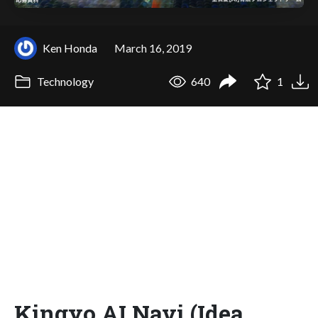
Ken Honda
March 16, 2019
Technology
640
1
Kingyo AI Navi (Idea