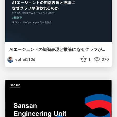
AIエージェントの知識表現と推論に なぜグラフが使われるのか - 記号的AIの復権とニューラルAIとの統合
yohei1126
1
270