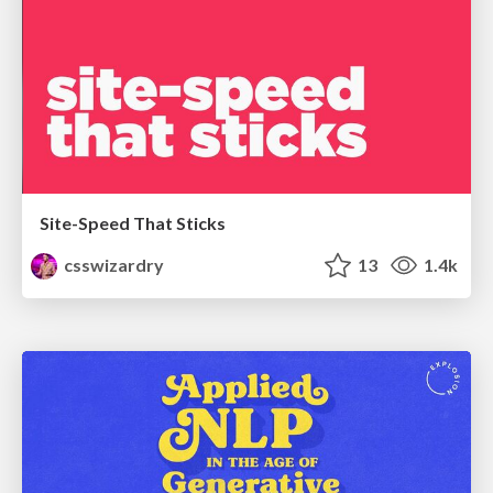
Site-Speed That Sticks
csswizardry
13
1.4k