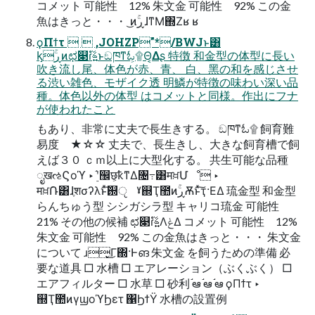
コメット 可能性 12% 朱⽂⾦ 可能性 92% この⾦
⿂はきっと・・・ ͜ͷۚڕɺͳΜ΍Ζ͏ʁ ʁ
ϙΠϯτ   ,JOHZP"*/BWJͱ͸
ᶄۚڕͷಛ௃ɾࣂ͍ํͱඞཁͳಓ۩͕Θ͔Δʂ 特徴 和⾦型の体型に⻑い
吹き流し尾、体⾊が⾚、⻘、 ⽩、⿊の和を感じさせ
る渋い雑⾊、モザイク透 明鱗が特徴の味わい深い品
種。体⾊以外の体型 はコメットと同様。作出にフナ
が使われたこと
もあり、⾮常に丈夫で⻑⽣きする。 ඞཁͳಓ۩ 飼育難
易度 ★☆☆ 丈夫で、⻑⽣きし、⼤きな飼育槽で飼
えば３０ ｃｍ以上に⼤型化する。 共⽣可能な品種
ೖखઌϚοϓ ‣ ࣮֬ʹ඼छ͕ҟͳΔ৔߹͸मਖ਼Մೳ ‣
मਖ਼݁Ռ͸ɺֶशσʔλͱͯ͠஝ੵ ˠ஍Ҭ಺ͷۚڕѪͱͯ͠ҭ·ΕΔ 琉⾦型 和⾦型
らんちゅう型 シシガシラ型 キャリコ琉⾦ 可能性
21% その他の候補 ಛ௃ɾࣂ͍ํΛݟΔ コメット 可能性 12%
朱⽂⾦ 可能性 92% この⾦⿂はきっと・・・ 朱⽂⾦
について ɹ͓͜Γ΍·Ͱങ͏ 朱⽂⾦ を飼うための準備 必
要な道具 □ ⽔槽 □ エアレーション（ぶくぶく） □
エアフィルター □ ⽔草 □ 砂利 ֬ఆ ֬ఆ ֬ఆ ϙΠϯτ ‣
஍Ҭ಺ͷγϣοϓϦετ ΁ϦϯΫ ⽔槽の設置例