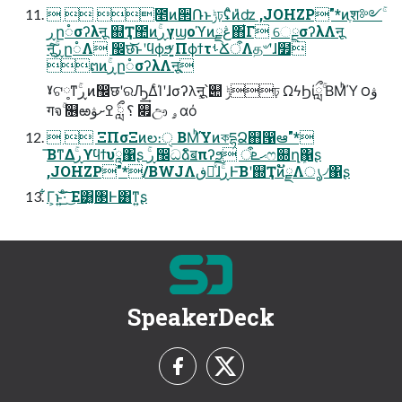
  ೥ͷ੒Ռͱݱঢ়ʢͦͷ̎ʣ ,JOHZP"*ͷֶश༻ۚ
ڕը૾σʔλऩू ஍Ҭ಺ͷۚڕγϣοϓͷڠྗ΋͋Γ େྔσʔλΛऩू
ऩूͨۚ͠ڕը૾Λ ඼छ͝ͱʹϥϕϧ͚ͮ ΠϕϯτࢀՃऀΛத৺ʹɺ໿
ຕͷۚڕը૾σʔλΛऩू
ˠଟ༷ͳۚڕͷ඼छʹରԠ͢ΔͨΊʹɺσʔλऩू͕՝୊ ݱঢ় ΩϟϦίླྀۚ ΒΜͪΎ͏ ౦ۋ
गจۚ ௖ఱ؟ ླྀۚ ߐށۋ ௏ඌ ۄαό
  ΞΠσΞͷల։ੑ ΒΜͪΎ͏ͷকདྷՁ஋൑ఆ"*
͞ΒͳΔۚڕϒϥϯυཱ֬΁ʂ ۚڕ඼ධձิॿπʔϧ ޙܧऀෆ଍ղܾ΁ʂ
,JOHZP"*/BWJΛڧԽͯ͠ɺۚڕͰ͞Βʹ஍ҬͷັྗΛൃ৴΁ʂ
͋Γ͕ͱ͏͍͟͝·ͨ͠ ͜Ε͸͓৓Ͱ͸ͳ͍ʂ
SpeakerDeck