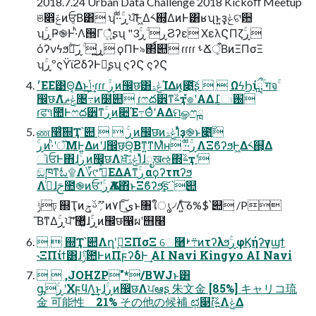
2018.7.24 Urban Data Challenge 2018 Kickoﬀ Meetup
ଞ෎ݝͷਓ͔Β͸ ʮ·ͩ·ͩۚڕਪ͠Ͱ͖Δ༨஍͕͋ΔͷͰ͸ʁʯͱ͍͏ҙݟ͕ଟ਺
ʮۚڕҎ֎Ͱ·ͪΛ੝Γ্͍͛ͨʂʯ "3ۚڕ ۚڕϨʔε ΧελϚΠζۚڕ
όʔνϟϧۚڕ͍͘͢ ۚڕྲྀ͠ ϙΠͰ৯΂์୊ ɾɾɾɾ ࢀՃऀ͔ΒͷΞΠσΞ
ʮۚڕºςΫϊϩδʔͰԿ͔ʂʯ ςʔϚ ςʔϚ
׳ΕΕ͹Θ͔Δͱݴ͍·͕͢ɾɾɾ ۚڕͷ඼छ͸ݟۃΊΔͷ͕೉͍͠ʂ   ΩϟϦίླྀۚ गจۚ
඼छΛݟޡͬͨ৔߹ͷ໰୊ ɾෆద੾ͳࣂҭํ๏ʹΑΔ݈߁ඃ֐
ɾਫ૧಺Ͱෆద੾ͳۚڕͷ૊Έ߹ΘͤʹΑΔମௐෆྑ
ண໨ͨ͠஍Ҭ՝୊   ۚڕͷ඼छͷݟۃΊͬͯҙ֎ͱ೉͍͠
ૉਓͰ΋ɺۚڕͷ඼छΛਖ਼͘͠ݟۃΊͯɺೖखઌ΍ࣂҭʹ
ඞཁͳಓ۩Λ؆୯ʹڭ͑ͯ͘ΕΔΑ͏ͳۚڕαϙʔτπʔϧ
Λ࡞ͬͯɺࢢ಺֎ͷਓʹۚڕѪΛ΋ͬͱΞϐʔϧ͍ͨ͠ʂ ՝୊
ݱঢ় ஍Ҭͷ؍ޫࢿݯͷ۷Γى͜͠ͱ৘ใൃ৴Λ͍ͨ͠ 6%$՝୊ /P
͞ΒͳΔۚڕਪ͠ʹ޲͚ͯɺۚڕͷ඼छ൑ผʹ஫໨
  ஍Ҭ՝୊Λղܾʹಋ͘ΞΠσΞ େ࿨܊ࢁͷτʔλϧۚڕφϏήʔγϣϯ
˞ΞΠίϯ͸ɺݱ࣌఺ͰͷΠϝʔδͰ͢ AI Navi Kingyo AI Navi
  ,JOHZP"*/BWJͱ͸
ᶃۚڕʹΧϝϥΛ͔͟͢ͱɺۚڕͷ඼छΛਪఆʂ 朱⽂⾦ [85%] キャリコ琉
⾦ 可能性 21% その他の候補 ಛ௃ɾࣂ͍ํΛݟΔ