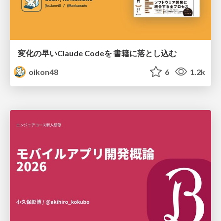
変化の早いClaude Codeを 書籍に落とし込む
oikon48
6
1.2k