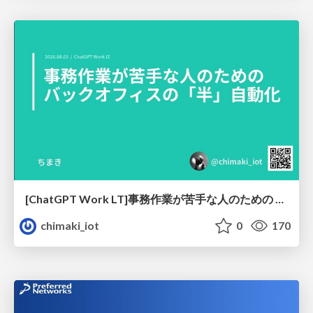
[ChatGPT Work LT]事務作業が苦手な人のための バックオフィスの「半」自動化
chimaki_iot
0
170