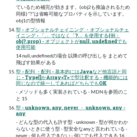
ているため補完が効きます。(obj2も推論されるため
同様) “?”は省略可能なプロパティを示しています。
obj1の型情報
型 - オプショナルチェイニング ・オプショナルチェ
イニング - 「.」ではなく「?.」を使用する(例：
obj?.prop) - オブジェクトがnull, undefinedでも
使用可能
14 null, undefinedの場合 以降の呼び出しを まとめて
飛ばす効果が ある
型 - 配列 ・配列 - 基本的にはJavaなど他言語と同
じ - Type[]かArray<T>で型注釈する - 機能的には
同じなので統一してあればどちらでもOK
- メソッドも多く実装されている - MDNを参照のこ
と 15
型 - unknown, any, never ・ unknown, any -
any
- どんな型の代入も許す型 - unknown - 型が何かわか
らないときに使う型 - 型安全なanyと言われている -
never - 何も代入できない - 何にでも代入できる 16