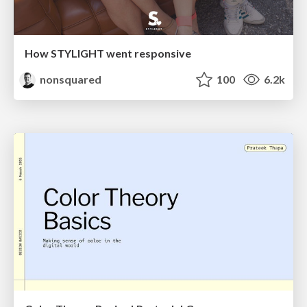
How STYLIGHT went responsive
nonsquared
100
6.2k