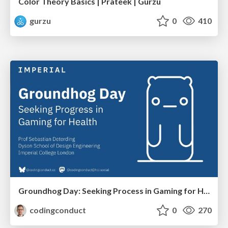
Color Theory Basics | Prateek | Gurzu
gurzu
0
410
Groundhog Day: Seeking Process in Gaming for Health
codingconduct
0
270