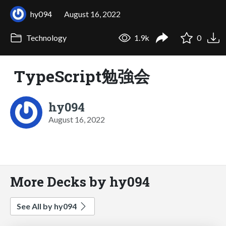
hy094
August 16, 2022
Technology
1.9k
0
TypeScript勉強会
hy094
August 16, 2022
More Decks by hy094
See All by hy094