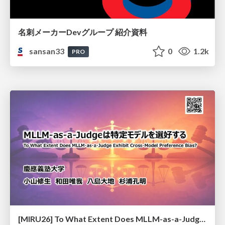
名刺メーカーDevグループ 紹介資料
sansan33
0
1.2k
PRO
[MIRU26] To What Extent Does MLLM-as-a-Judge Exhibit Cross-Model Preference Bias?