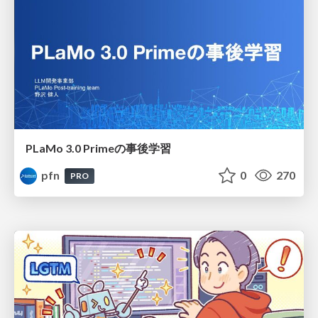
PLaMo 3.0 Primeの事後学習
pfn
0
270
PRO