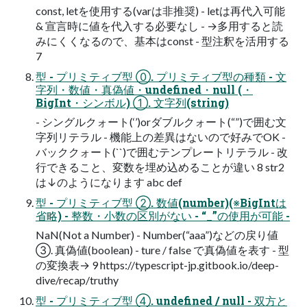
const, letを使用する(varは非推奨) - letは再代入可能
& 宣言時に値を代入する必要なし - →多用すると読
みにくくなるので、基本はconst - 型注釈を活用する
7
型 - プリミティブ型 ⓪. プリミティブ型の種類 - 文
字列・数値・真偽値・undefined・null (・
BigInt・シンボル) ①. 文字列(string)
- シングルクォート(‘’)orダブルクォート(“”)で囲む文
字列リテラル - 機能上の差異はないので好みでOK -
バッククォート(``)で囲むテンプレートリテラル - 改
行できること、変数を埋め込めることが違い 8 str2
は↓のようになります abc def
型 - プリミティブ型 ②. 数値(number)(※BigIntは
省略) - 整数・小数の区別がない - “_”の使用が可能 -
NaN(Not a Number) - Number(“aaa”)などの戻り値
③. 真偽値(boolean) - ture / false で真偽値を表す - 型
の変換表→ 9 https://typescript-jp.gitbook.io/deep-
dive/recap/truthy
型 - プリミティブ型 ④. undefined / null - 双方と