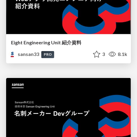
Eight Engineering Unit 紹介資料
sansan33
3
8.1k
PRO