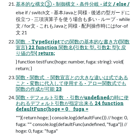
基本的な構文③ - 制御構文 - 条件分岐 - if文 / else /
else if / switch文 - 基本Javaと同様 - 後述の型ガードに
役立つ - 三項演算子を使う場合も多い - ループ - while
文 / for文 - これもJavaと同様 - 配列操作時にはfor-of
文 21
関数 ・TypeScriptでの関数の基本的な書き方(関数
宣言) 22 function 関数名(引数1: 型, 引数2: 型): 戻
り値の型{ return;
} function testFunc(hoge: number, fuga: string): void{
return; }
関数 - 関数式 ・関数宣言との大きな違いは式である
こと - 変数に代入して使用する - アロー関数式でも
関数の作成が可能 23
関数 - デフォルト引数 ・引数がundefinedの時に使
われるデフォルト引数が指定出来る 24 function
defaultFunc(hoge = 0、fuga =
""){ return hoge; } console.log(defaultFunc()) // hoge: 0,
fuga: "" console.log(defaultFunc(undefined, "fuga")) //
hoge: 0, fuga: "fuga"