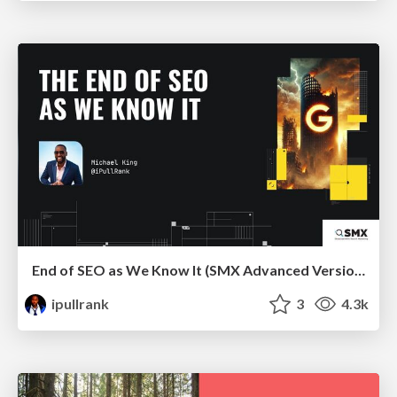
End of SEO as We Know It (SMX Advanced Version)
ipullrank
3
4.3k