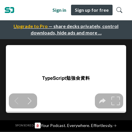
Sign in
Sign up for free
Upgrade to Pro
— share decks privately, control
downloads, hide ads and more …
·
Your Podcast. Everywhere. Effortlessly.
→
SPONSORED