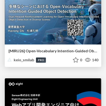
[MIRU26] Open-Vocabulary Intention-Guided Object Detection in Diverse Scenes
keio_smilab
0
140
PRO