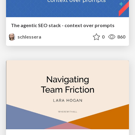
The agentic SEO stack - context over prompts
schlessera
0
860