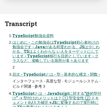
Transcript
TypeScript勉強会資料
はじめに - この勉強会はTypeScript初心者向けの
勉強会です - Javaがある程度わかる、JSは少しわ
かる、TSはよくわからな い人をターゲットにして
います - TypeScript移行を目的としています - ク
ラスなど、省略している箇所が多々あります
2
目次 - TypeScriptとは - 型 - 基本的な構文 - 関数 -
インターフェース - 高度な型 - モジュールシステム -
ビルド関連 - 参考 3
TypeScriptとは ・JavaScriptに対する“静的型付
け” → 型付けのメリットは？ ① 型安全性 ② ドキ
ュメント化/入力補完 ※JSに変換するので実行時に
は TSの要素はなくなります！！