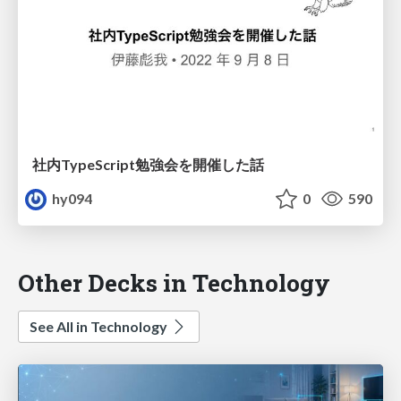
社内TypeScript勉強会を開催した話
hy094
0
590
Other Decks in Technology
See All in Technology