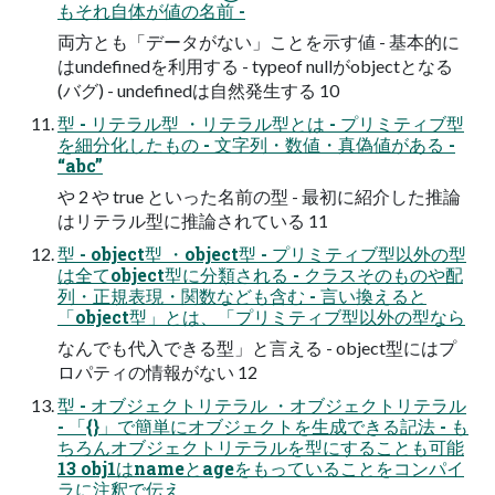
もそれ自体が値の名前 -
両方とも「データがない」ことを示す値 - 基本的に
はundefinedを利用する - typeof nullがobjectとなる
(バグ) - undefinedは自然発生する 10
型 - リテラル型 ・リテラル型とは - プリミティブ型
を細分化したもの - 文字列・数値・真偽値がある -
“abc”
や 2 や true といった名前の型 - 最初に紹介した推論
はリテラル型に推論されている 11
型 - object型 ・object型 - プリミティブ型以外の型
は全てobject型に分類される - クラスそのものや配
列・正規表現・関数なども含む - 言い換えると
「object型」とは、「プリミティブ型以外の型なら
なんでも代入できる型」と言える - object型にはプ
ロパティの情報がない 12
型 - オブジェクトリテラル ・オブジェクトリテラル
- 「{}」で簡単にオブジェクトを生成できる記法 - も
ちろんオブジェクトリテラルを型にすることも可能
13 obj1はnameとageをもっていることをコンパイ
ラに注釈で伝え