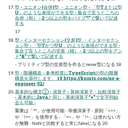
型 - ユニオン(合併)型 ・ユニオン型 - 「型Tまたは型
U」のような表現ができる型 - 集合で言うところの
合併（和） - 2つ以上の型をパイプ“|”で繋いで記述
する
17
型 - インターセクション(交差)型 ・インターセクシ
ョン型 - 「型Tかつ型U」のような表現ができる型 -
集合で言うところの交差（積） - 2つ以上の型をアン
ド“&”で繋いで記述する
- プリミティブ型の交差型を作るとnever型になる 18
型 - 階層構造 - 参考程度にTypeScriptの型の階層
構造を添付します。 19 https://knmts.com/as-a-
engineer-52/
基本的な構文② - 演算子 - 算術演算子・比較演算子
- 基本的にJavaと同じ - 算術演算子“+”で文字列結
合も可能 -
冪乗は「**」が使用可能 - 等価演算子 - 原則「===」
や「!==」を使用する - 「==」や「!=」は使わない方
が無難 - NaNと比較すると常にfalseになる 20