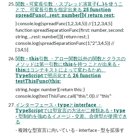
関数 - 可変長引数 ・スプレッド演算子(...)を使うこ
とで、可変長引数を指定出来る 25 function
spreadFunc(...rest: number[]){ return rest;
} console.log(spreadFunc(1,2,3,4,5)) // [1,2,3,4,5]
function spreadSeparationFunc(first: number, second:
string, ...rest: number[]){ return rest; }
console.log(spreadSeparationFunc(1,"2",3,4,5)) //
[3,4,5]
関数 - this引数 ・アロー関数以外の関数とクラスの
メソッドは第一引数にthisを持つ ことが出来る -
thisはコンテキストによって変わるため、
TypeScriptで明示化する 26 function
testThisFunc(this:
string, hoge: number){ return this; }
console.log(testThisFunc.call("this", 0)) // "this"
インターフェース - typeとinterface ・
TypeScriptでは型宣言の方法が二種類ある - type
- 型制約を強めるイメージ - 交差、合併型が使用でき
る
- 複雑な型宣言に向いている - interface - 型を拡張す