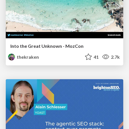
Into the Great Unknown - MozCon
thekraken
41
2.7k