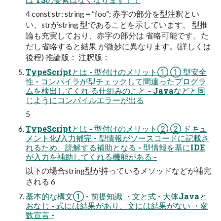
4 const str: string = “foo”; 赤字の部分を型注釈とい
い、strがstring 型であることを示しています。 型推
論も充実しており、赤字の部分は 省略可能です。た
だし省略すると結果 が微妙に異なります。(詳しくは
後程) 推論版： 注釈版：
TypeScriptとは - 型付けのメリット① ① 型安全
性 - コンパイラが型チェックして間違ったプログラ
ムを検出してくれ る仕組みのこと - Javaなどと同
じようにコンパイルエラーが出る
5
TypeScriptとは - 型付けのメリット② ② ドキュ
メント化/入力補完 - 型情報がソースコードに記載さ
れるため、読解する補助となる - 型情報を基にIDE
が入力を補助してくれる機能がある -
以下の場合string型が持っているメソッドなどが補完
される 6
基本的な構文① - 前提知識 ・文と式 - 大体Javaと
おなじ - 式には結果があり、文には結果がない ・変
数宣言 -