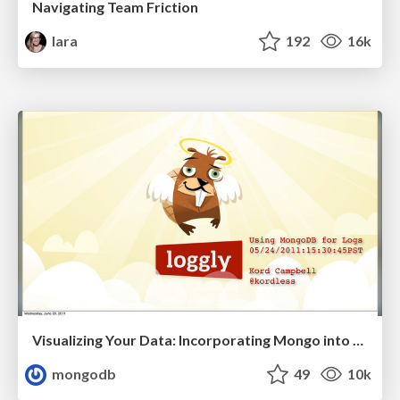
Navigating Team Friction
lara
192
16k
Visualizing Your Data: Incorporating Mongo into Loggly Infrastructure
mongodb
49
10k