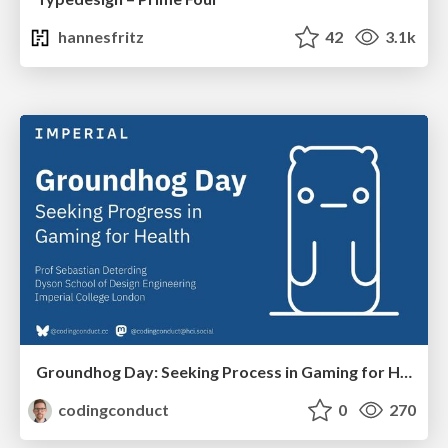
hannesfritz
42
3.1k
Groundhog Day: Seeking Process in Gaming for Health
codingconduct
0
270