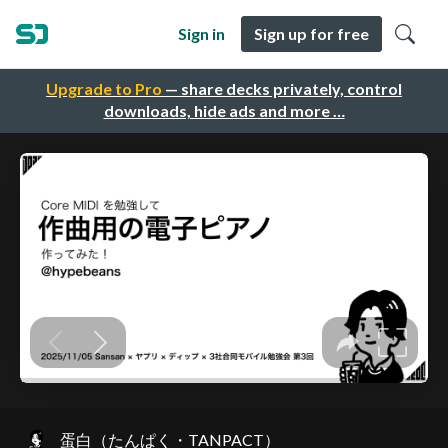
Sign in
Sign up for free
Upgrade to Pro
— share decks privately, control
downloads, hide ads and more …
蛋白（たんぱく・TANPACT）