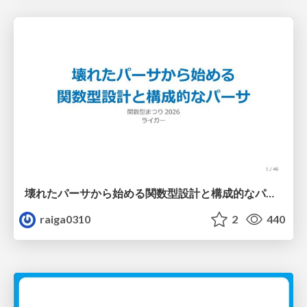
壊れたパーサから始める関数型設計と構成的なパーサ #fp_matsuri
raiga0310
2
440