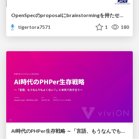
OpenSpecのproposalにbrainstormingを持たせてみた
tigertora7571
1
180
AI時代のPHPer生存戦略 ～「言語、もうなんでもよくない？」に本気で向き合う～