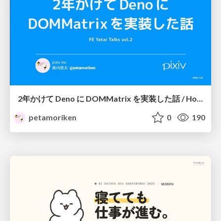
2年かけて Deno に DOMMatrix を実装した話 / How I implemented DOMMatrix in Deno over two years
petamoriken
0
190