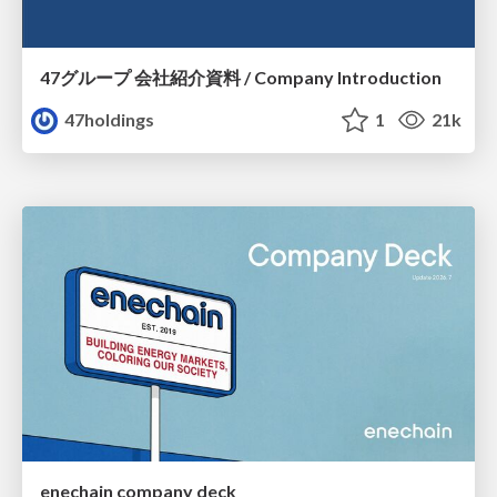
47グループ 会社紹介資料 / Company Introduction
47holdings
1
21k
enechain company deck