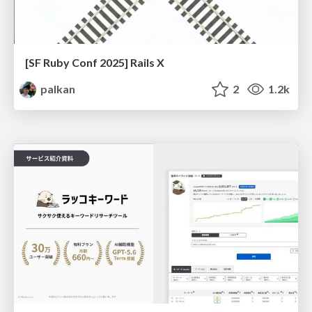
[SF Ruby Conf 2025] Rails X
palkan
2
1.2k