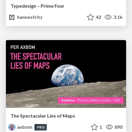
Typedesign – Prime Four
hannesfritz
42
3.1k
The Spectacular Lies of Maps
axbom
1
890
PRO