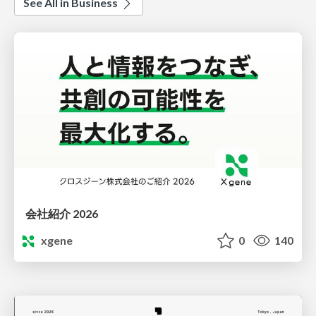
See All in Business
会社紹介 2026
xgene
0
140