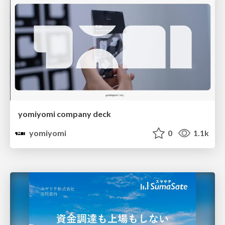
yomiyomi company deck
yomiyomi
0
1.1k