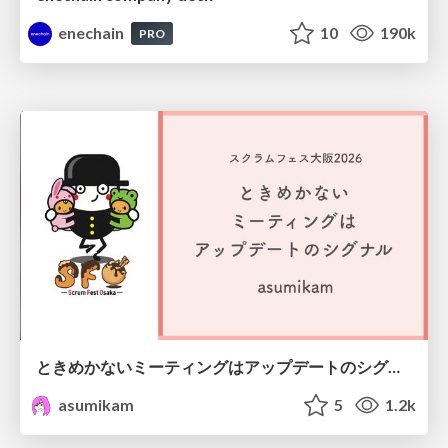
enechain
10
190k
PRO
ときめかないミーティングはアップデートのシグナル #scrumosaka
asumikam
5
1.2k