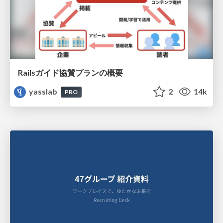
Railsガイド協賛プランの概要
yasslab
2
14k
PRO