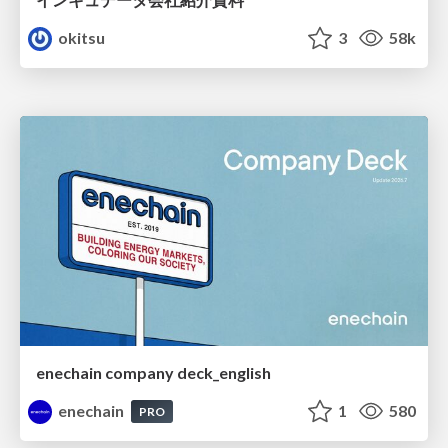
okitsu
3
58k
enechain company deck_english
enechain
1
580
PRO