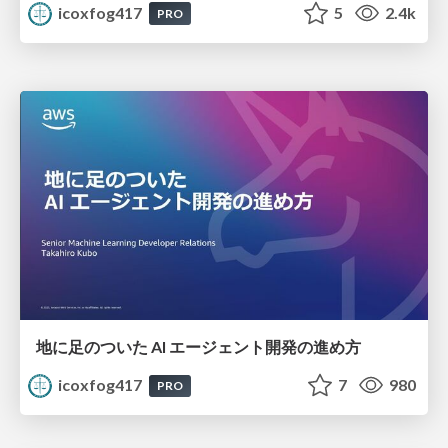
icoxfog417
5
2.4k
PRO
地に足のついた AI エージェント開発の進め方
icoxfog417
7
980
PRO