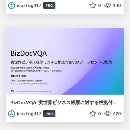
icoxfog417
0
140
PRO
BizDocVQA: 実世界ビジネス帳票に対する根拠付きVQAデータセットの提案
icoxfog417
0
420
PRO