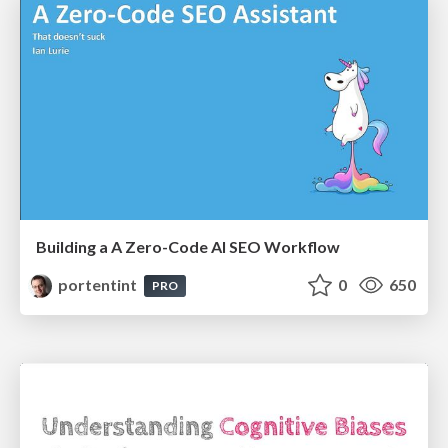
Building a A Zero-Code AI SEO Workflow
portentint
0
650
PRO