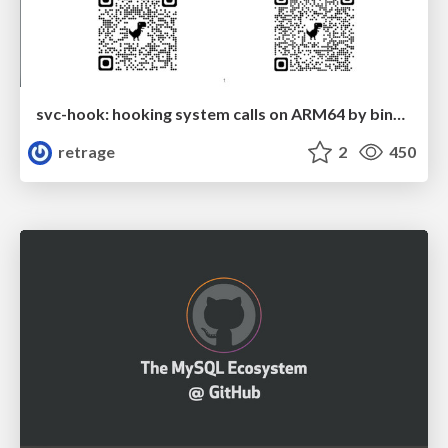
svc-hook: hooking system calls on ARM64 by binary rewriting
retrage
2
450