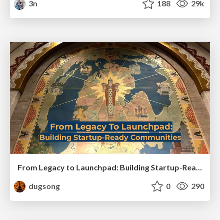
3n
188
29k
From Legacy to Launchpad: Building Startup-Ready Communities
dugsong
0
290