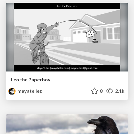
Leo the Paperboy
mayatellez
8
2.1k