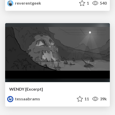
reverentgeek
1
540
WENDY [Excerpt]
tessaabrams
11
39k