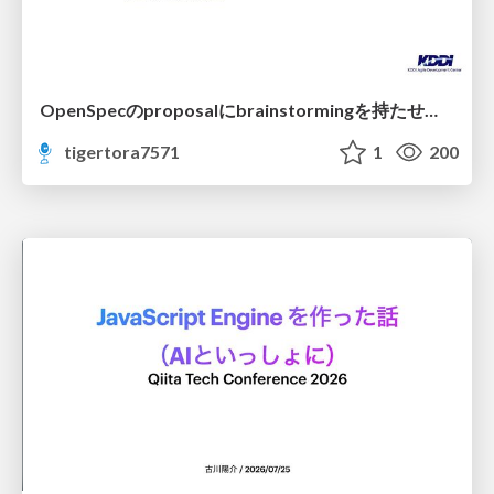
OpenSpecのproposalにbrainstormingを持たせてみた
tigertora7571
1
200