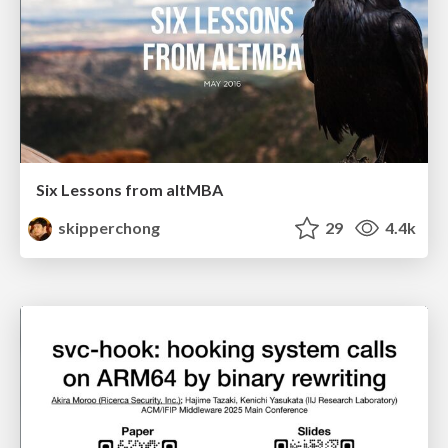
Six Lessons from altMBA
skipperchong
29
4.4k