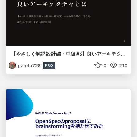
【やさしく解説 設計編・中級 #6】良いアーキテクチャとは ～ 一本の登り道の、行き先 ～
panda728
0
210
PRO