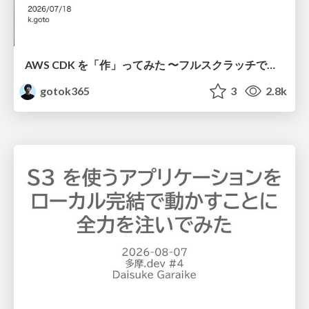
AWS CDK を「作」ってみた 〜フルスクラッチで見えた CDK の裏側〜 / aws-cdk-from-scratch
gotok365
3
2.8k