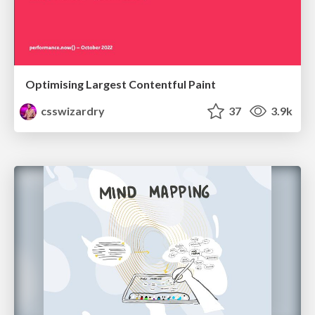
Optimising Largest Contentful Paint
csswizardry
37
3.9k