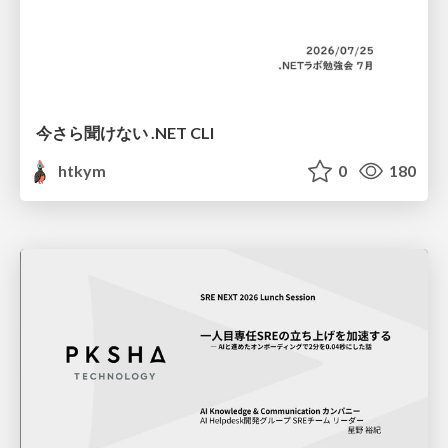
今さら聞けない .NET CLI
htkym
0
180