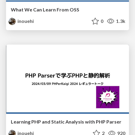
What We Can Learn From OSS
inouehi
0
1.3k
Learning PHP and Static Analysis with PHP Parser
inouehi
2
920