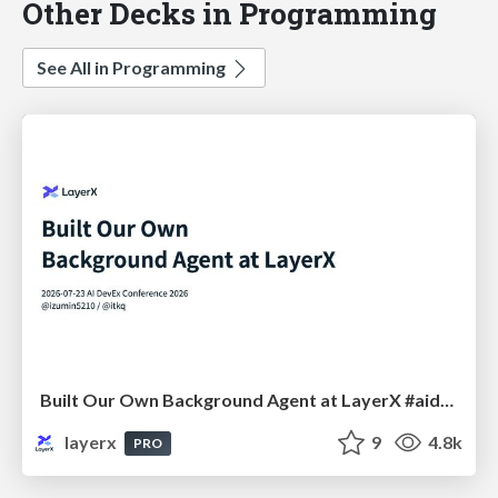
Other Decks in Programming
See All in Programming
Built Our Own Background Agent at LayerX #aidevex_findy
layerx
9
4.8k
PRO