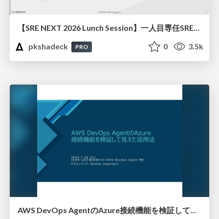
【SRE NEXT 2026 Lunch Session】一人目専任SREの立ち上げを加速する ― AIと進めたオンボーディングで2分を0.04秒にした話
pkshadeck
0
3.5k
PRO
AWS DevOps AgentのAzure接続機能を検証して見えた活用法／Use Cases Verified for the AWS DevOps Agent's Azure Connectivity Feature