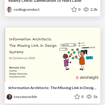
Reality Check: Gamification 10 Years Later
codingconduct
0
2.2k
Information Architects: The Missing Link in Design Systems
soysaucechin
0
1k