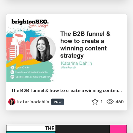
The B2B funnel & how to create a winning content strategy
katarinadahlin
1
460
PRO