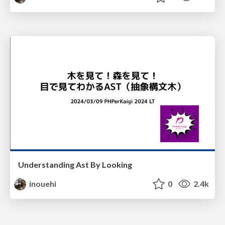
Understanding Ast By Looking
inouehi
0
2.4k