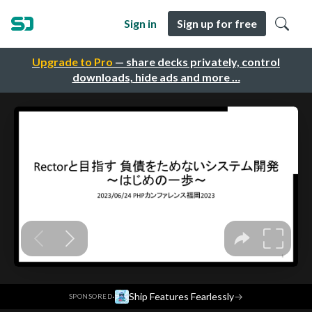
Sign in
Sign up for free
Upgrade to Pro
— share decks privately, control
downloads, hide ads and more …
·
Ship Features Fearlessly
→
SPONSORED