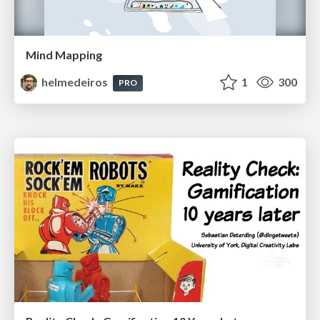
Mind Mapping
helmedeiros
1
300
PRO