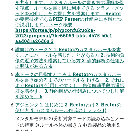
を共有します。 カスタムルールの書き方の理解を促
す視点、ルールを書く際に利用できる クラス・メソ
ッドを紹介し、その探し方を提案します。 Rector
の要素技術であるPHP Parserの仕組みにも触れつ
つ説明します。 トーク概要
https://fortee.jp/phpconfukuoka-
2023/proposal/7be66059-fdda-4b75-b0e1-
aad0d1a26d6a 3
誰向けのトーク？ 1. Rectorのカスタムルールを書
くことにハードルを感じたことがある方 2. 技術的負
債の返済方法を模索している方 3. 静的解析の仕組み
に興味がある方 4
本トークの目指すところ 1. Rectorのカスタムルー
ルを書き始めるまでのハードルを下げる。 2. それに
よりRectorを活用しやすくし、負債解消手段の選択
肢を増やす。 3. 静的解析の仕組みについて少し理解
を深める。 5
アジェンダ 1. はじめに 2. Rectorとは 3. Rectorの
使い方 4. カスタムルール作成のナレッジ 1)
メンタルモデル 2) 分析対象コードの読み込みとノー
ドの特定 3) ルール本体の書き方 4) 既製品の活用 5.