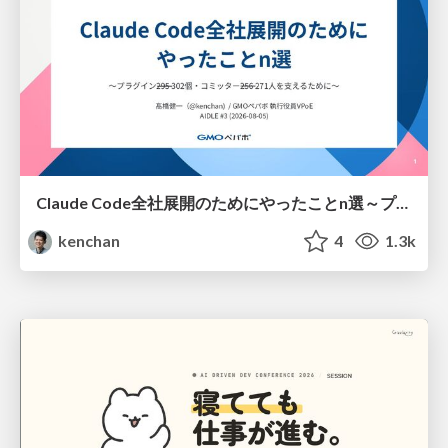
Claude Code全社展開のためにやったことn選～プラグイン302個・コミッター271人を支えるために～
kenchan
4
1.3k