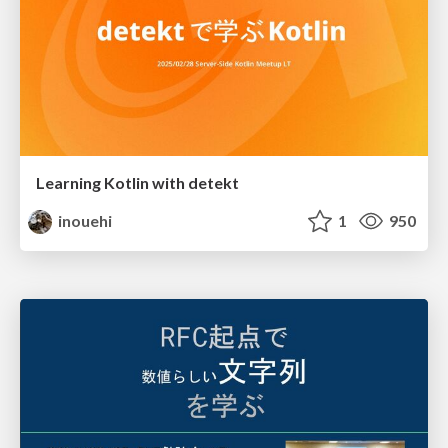
Learning Kotlin with detekt
inouehi
1
950