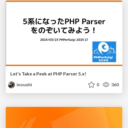
Let's Take a Peek at PHP Parser 5.x!
inouehi
0
360