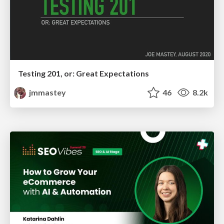
Testing 201, or: Great Expectations
jmmastey
46
8.2k