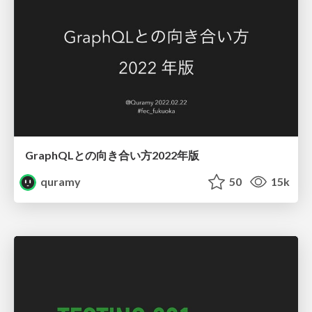
GraphQLとの向き合い方2022年版
quramy
50
15k