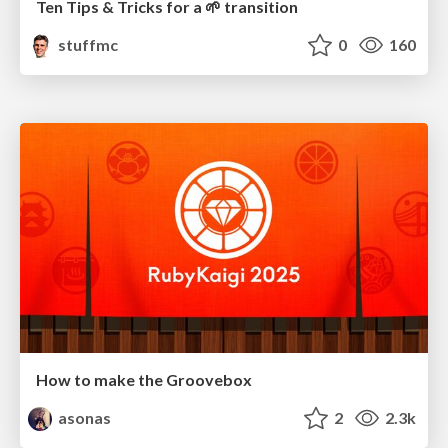
Ten Tips & Tricks for a 🌱 transition
stuffmc
0
160
How to make the Groovebox
asonas
2
2.3k