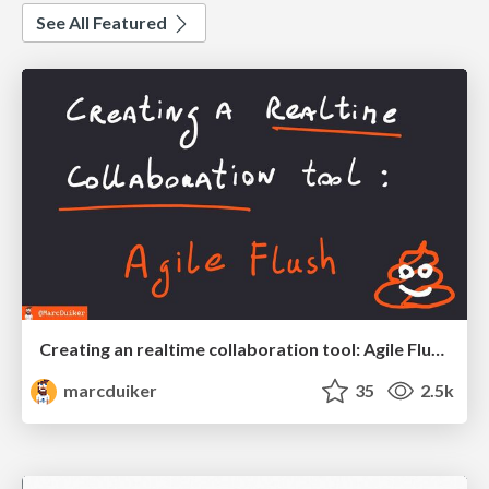
See All Featured
Creating an realtime collaboration tool: Agile Flush - .NET Oxford
marcduiker
35
2.5k