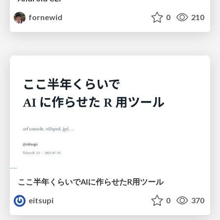
fornewid
0
210
ここ半年くらいでAIに作らせたR用ツール
eitsupi
0
370