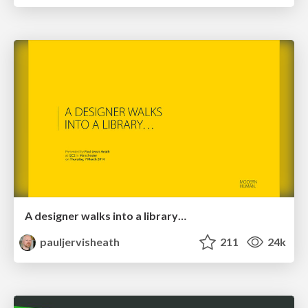
A designer walks into a library…
pauljervisheath
211
24k