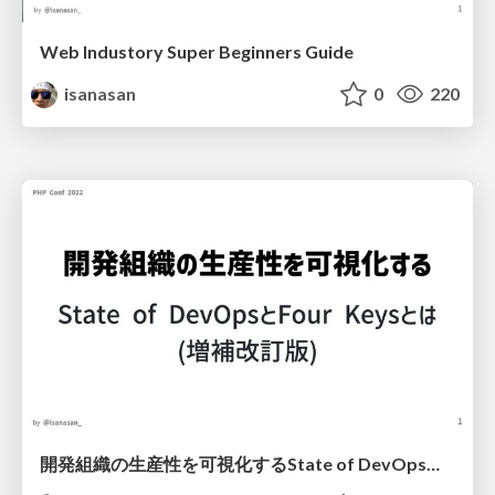
Web Industory Super Beginners Guide
isanasan
0
220
開発組織の生産性を可視化するState of DevOpsとFour Keysとは(増補改訂版) / Introduction to State of DevOps and Four Keys for Visualizing Productivity in Development Organizations expanded and revised edition