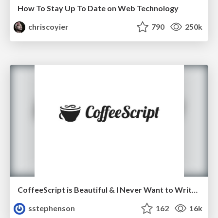
How To Stay Up To Date on Web Technology
chriscoyier
790
250k
CoffeeScript is Beautiful & I Never Want to Write Plain JavaScript Again
sstephenson
162
16k