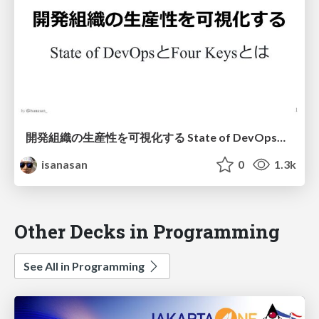
開発組織の生産性を可視化する State of DevOpsとFour Keysとは / deep dive into State of DevOps
isanasan
0
1.3k
Other Decks in Programming
See All in Programming