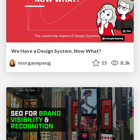
We Have a Design System, Now What?
morganepeng
55
8.3k