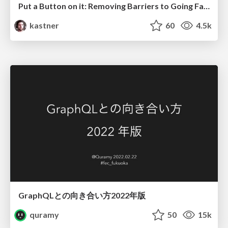
Put a Button on it: Removing Barriers to Going Fast.
kastner
60
4.5k
GraphQLとの向き合い方2022年版
quramy
50
15k