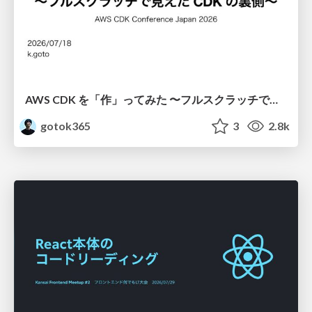
AWS CDK を「作」ってみた 〜フルスクラッチで見えた CDK の裏側〜 / aws-cdk-from-scratch
gotok365
3
2.8k