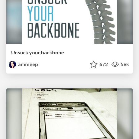
Unsuck your backbone
ammeep
672
58k