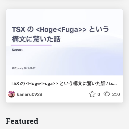
TSX の <Hoge<Fuga>> という構文に驚いた話 / tsx-type-argument-syntax
kanaru0928
0
210
Featured