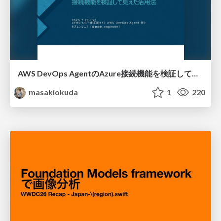
AWS DevOps AgentのAzure接続機能を検証して見えた活用法／Use Cases Verified for the AWS DevOps Agent's Azure Connectivity Feature
masakiokuda
1
220