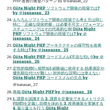
PHP 改善の黄金パターン by ＠isanasan_ 22
Qiita Night PHP ソフトウェア開発の現場では?
by ＠isanasan_ 23
もちろんソフトウェア開発の現場でも考え方は同じ
特に「正確な現状把握」は必要不可欠 パフォーマン
スチューニングはその代表的な例 Qiita Night
PHP ソフトウェア開発の現場では? by ＠
isanasan_ 24
Qiita Night PHP アーキテクチャの保守性を改善
する時は? by ＠isanasan_ 25
Qiita Night PHP コードスメル(不吉な匂い) by ＠
isanasan_ 26
定性的指標(≒ 暗黙知) 経験値に依存する 効果測定や
優先順位付けが難しい 対外的な説明には使えない
Qiita Night PHP コードスメルの欠点 by
＠isanasan_ 27
再掲 Qiita Night PHP by ＠isanasan_ 28
1. 課題を認識する 2. 課題を定量化できるメトリクス
(指標)を定義し目標を決める 3. 改善施策を実施する
4. 振り返りを行う Qiita Night