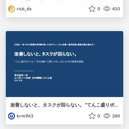
rick_ds
0
410
改善しないと、タスクが回らない。 “てんこ盛りポジション” を引き継いだ情シスの、入社3ヶ月の業務改善録
krm963
0
260