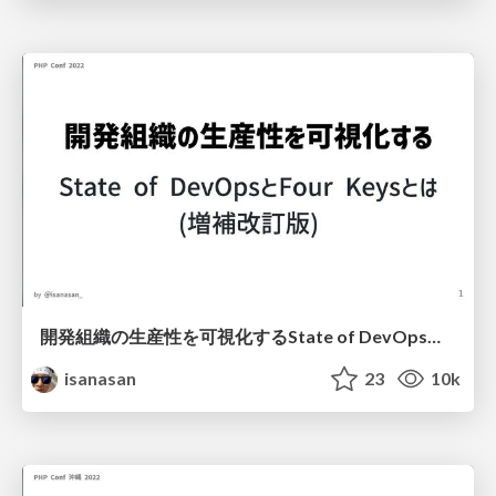
開発組織の生産性を可視化するState of DevOpsとFour Keysとは(増補改訂版) / Introduction to State of DevOps and Four Keys for Visualizing Productivity in Development Organizations expanded and revised edition
isanasan
23
10k