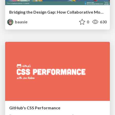
Bridging the Design Gap: How Collaborative Modelling removes blockers to flow between stakeholders and teams @FastFlow conf
baasie
0
630
GitHub's CSS Performance