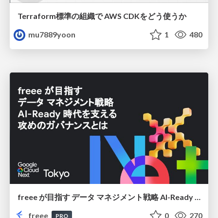
Terraform標準の組織で AWS CDKをどう使うか
mu7889yoon
1
480
freee が目指す データ マネジメント戦略 AI-Ready 時代を支える 攻めのガバナンスとは
freee
0
270
PRO