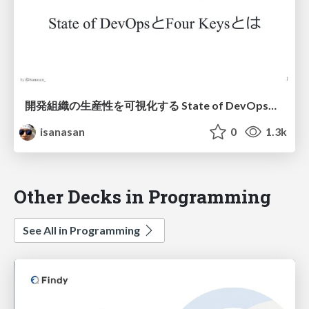
開発組織の生産性を可視化する State of DevOpsとFour Keysとは / deep dive into State of DevOps
isanasan
0
1.3k
Other Decks in Programming
See All in Programming