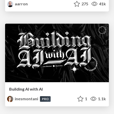
aarron
275
41k
Building AI with AI
inesmontani
1
1.1k
PRO