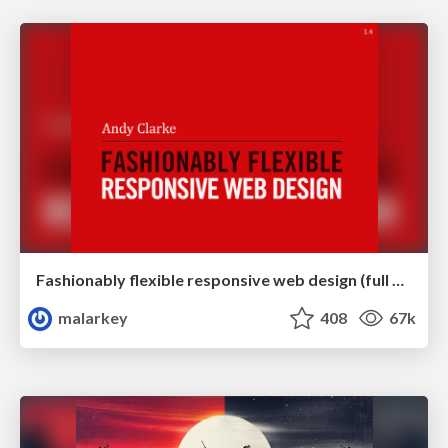
Fashionably flexible responsive web design (full day workshop)
malarkey
408
67k