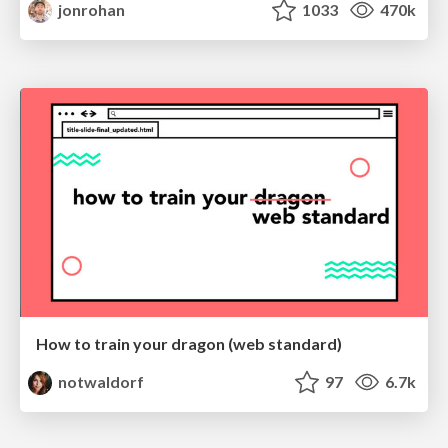
jonrohan
1033
470k
How to train your dragon (web standard)
notwaldorf
97
6.7k