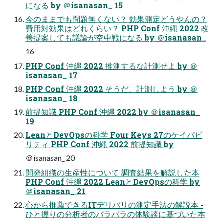
になる by ＠isanasan_ 15
今のままでも問題無くない？ 効果測定どうやんの？
費用対効果はどれくらい？ PHP Conf 沖縄 2022 改
善提案しても議論が空中戦になる by ＠isanasan_
16
PHP Conf 沖縄 2022 推測するな計測せよ by ＠
isanasan_ 17
PHP Conf 沖縄 2022 そうだ、計測しよう by ＠
isanasan_ 18
前提知識 PHP Conf 沖縄 2022 by ＠isanasan_
19
LeanとDevOpsの科学 Four Keys 27のケイパビ
リティ PHP Conf 沖縄 2022 前提知識 by
＠isanasan_ 20
開発組織の生産性について 調査結果を解説した本
PHP Conf 沖縄 2022 LeanとDevOpsの科学 by
＠isanasan_ 21
心から推薦できるITデリバリの測定手法の解説本 -
ひと握りの分析者のバラバラの体験談に基づいた本