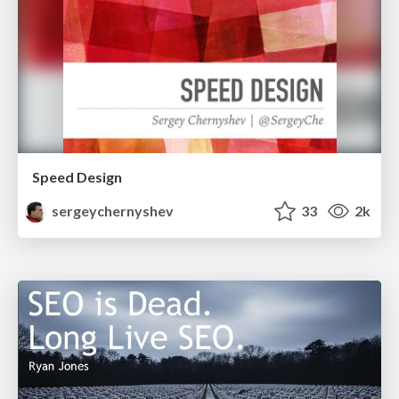
Speed Design
sergeychernyshev
33
2k