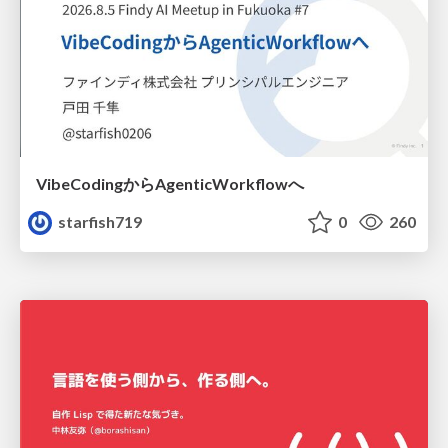
VibeCodingからAgenticWorkflowへ
starfish719
0
260