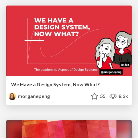
We Have a Design System, Now What?
morganepeng
55
8.3k