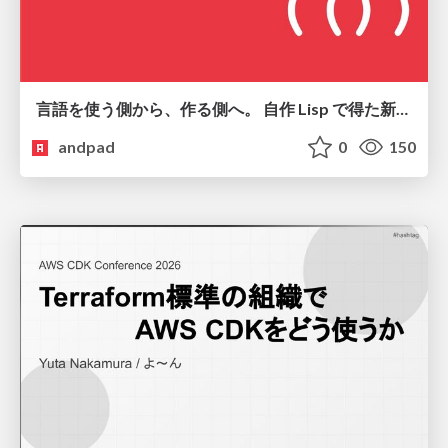
言語を使う側から、作る側へ。 自作 Lisp で得た新たな気づき。
andpad
0
150