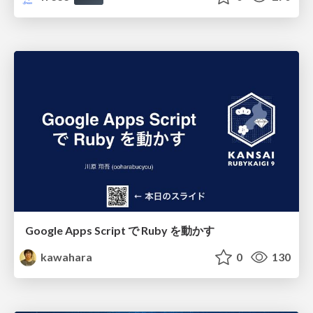
Google Apps Script で Ruby を動かす
kawahara
0
130