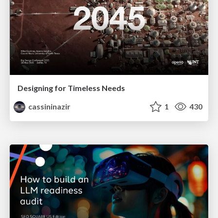
Designing for Timeless Needs
cassininazir
1
430