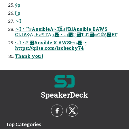
࣮ߦʂ
Ͱ͖ͨʂ
·ͱΊ
·ͱΊ • ීஈAnsibleΛར༻͍ͯ͠ΔͷͳΒɺAnsible ͔ΒAWS
CLIΛ࣮ߦ͢Δ͜ͱͰศརʹͳΔ͜ ͱ΋ • ႈ౳ੑ΍Τϥʔ΁ͷରॲΛ͓๨Εͳ͘
·ͱΊ • ଞʹ΋Ansible X AWSͰ৭ʑ΍ͬͯ·͢ •
https://qiita.com/isobecky74
Thank you !
SpeakerDeck
Top Categories