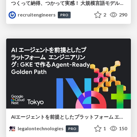
つくって納得、つかって実感！ 大規模言語モデルことはじめ ver2.0
recruitengineers
2
290
PRO
AIエージェントを前提としたプラットフォーム エンジニアリング：GKEで作るAgent-Ready Golden Path
legalontechnologies
1
150
PRO