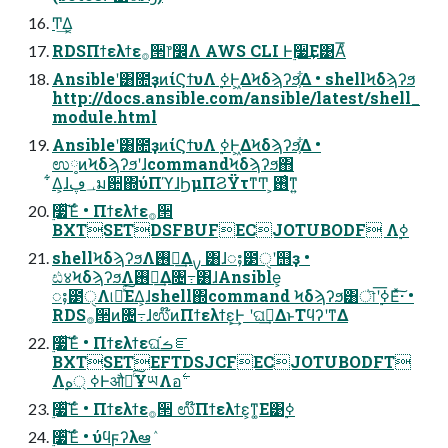
Ͳ͏͢Δ͔
RDSΠϯελϯε࡞੒෦෼Λ AWS CLI Ͱ࣮૷͢Ε͹Αͦ͞͏
Ansibleʹ͸೚ҙͷίϚϯυΛ ࣮ߦͰ͖ΔϞδϡʔϧ͕͋Δ • shellϞδϡʔϧ
http://docs.ansible.com/ansible/latest/shell_
module.html
Ansibleʹ͸೚ҙͷίϚϯυΛ ࣮ߦͰ͖ΔϞδϡʔϧ͕͋Δ •
ಉ༷ͷϞδϡʔϧʹɺcommandϞδϡʔϧ΋
͋Δ͕ɺ؀ڥม਺΍ύΠϓɺϦμΠϨΫτͳͲ ͕࢖͑ͳ͍
࣮૷ͯ͠Έͨ • Πϯελϯε࡞੒
BXTSETDSFBUFECJOTUBODF Λ࣮ߦ
shellϞδϡʔϧΛ࢖༻͢Δࡍ ͸ɺႈ౳ੑʹ஫ҙ •
ඪ४ϞδϡʔϧΛ࢖༻͢Δ৔߹͸ɺAnsible͕
ႈ౳ੑΛ୲อͯ͘͠ΕΔ͕ɺshell΍command Ϟδϡʔϧ͸ৗʹ࣮ߦ͞Εͯ͠·͏ •
RDS࡞੒ͷ৔߹ɺಉ໊ͷΠϯελϯε͕͢Ͱ ʹଘࡏ͢ΔͱΤϥʔʹͳΔ
࣮૷ͯ͠Έͨ • Πϯελϯεଘࡏ֬ೝ
BXTSETEFTDSJCFECJOTUBODFT
࣮૷ͯ͠Έͨ • Πϯελϯε࡞੒ ಉ໊Πϯελϯε͕ͳ͚Ε͹࣮ߦ
࣮૷ͯ͠Έͨ • ύϥϝʔλఆٛ