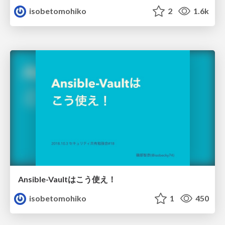
isobetomohiko
2
1.6k
Ansible-Vaultはこう使え！
isobetomohiko
1
450