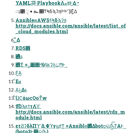
YAMLܗࣜͰPlaybookΛهड़Ͱ͖Δ •
ႈ౳ੑ • ๛෋ͳϞδϡʔϧ͕༻ҙ͞Ε͍ͯΔ
AnsibleͷAWSؔ࿈Ϟδϡʔϧ
http://docs.ansible.com/ansible/latest/list_of
_cloud_modules.html
͍ͬͺ͍͋Δ
RDS΋
࢖͑ͦ͏ʂ
΍ͬͯΈͨ ※࣮ࡍ͸΋͏গ͠ύϥϝʔλ͕ඞཁͰ͢
Ͱ͖ͨͬΆ͍
͋Εʁ
Α͘ݟΔͱ
ͪΐɺϚάωςΟοΫͬͯw
ެࣜυΩϡϝϯτΛ֬ೝ
http://docs.ansible.com/ansible/latest/rds_m
odule.html
ετϨʔδλΠϓʹؔ͢Δ Φϓγϣϯ͕ͳ͍ ※Ansible͕࢖͍ͬͯΔboto͕ରԠ͍ͯ͠ͳ͍Α͏Ͱ͢
(boto3Ͱ͸ରԠ)