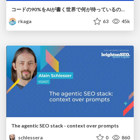
コードの90%をAIが書く世界で何が待っているのか / What awaits us in a world where 90% of the code is written by AI
rkaga
63
45k
The agentic SEO stack - context over prompts
schlessera
0
860