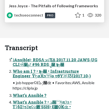
Jess Joyce - The Pitfalls of Following Frameworks
techseoconnect
1
320
PRO
Transcript
͋͑ͯɺAnsibleͰ RDSΛߏஙͯ͠ΈΔ 2017.11.20 JAWS-UG
CLIઐ໳ࢧ෦ #96 RDSೖ໳ ү෦ஐ඙
Who am I ? • ү෦ஐ඙ • Infrastructure
EngineerˏΫϦχΧϧɾϓϥο τϑΥʔϜגࣜձࣾ(2017.10-)
• job hopperʢݱࡏ8ࣾ໨ʣ • Favorites:AWS, Ansible
https://clipla.jp
What’s Ansible ?
What’s Ansible ? • ߏ੒؅ཧπʔϧ •
ΤʔδΣϯτϨεʢର৅ʹSSHͰ͖Ε͹OKʣ •