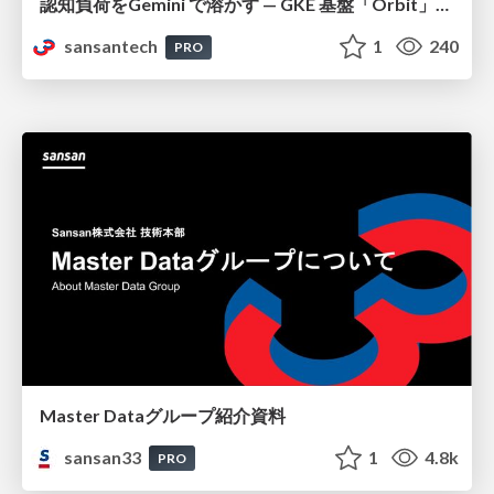
認知負荷をGemini で溶かす — GKE 基盤「Orbit」における AI エージェントの実践
sansantech
1
240
PRO
Master Dataグループ紹介資料
sansan33
1
4.8k
PRO