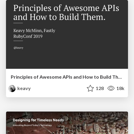
Principles of Awesome APIs and How to Build Them.
keavy
128
18k