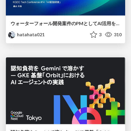
ウォーターフォール開発案件のPMとしてAI活用を模索している話
hatahata021
3
310