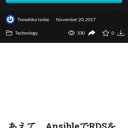
Tomohiko Isobe
November 20, 2017
Technology
330
0
あえて、AnsibleでRDSを