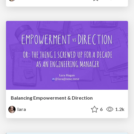
Balancing Empowerment & Direction
lara
6
1.2k