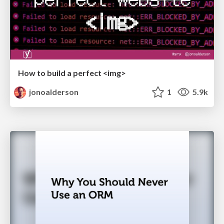
How to build a perfect <img>
jonoalderson
1
5.9k