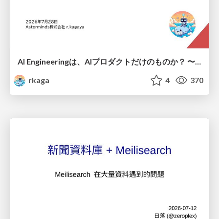
AI Engineeringは、AIプロダクトだけのものか？ 〜AIがソフトウェアを作る時代の新しい当たり前〜 / No AI in your product. AI Engineering in your development.
rkaga
4
370