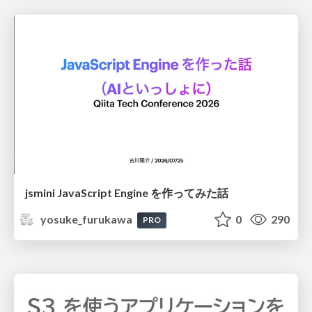
jsmini JavaScript Engine を作ってみた話
yosuke_furukawa
0
290
PRO