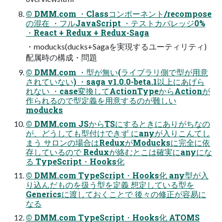
© DMM.com ・Classコンポーネント/recompose
の混在 ・フルJavaScript ・テストカバレッジ0%
・React + Redux + Redux-Saga
・moducks(ducks+Sagaを実現するユーティリティ)
配属時の構成・問題
© DMM.com ・型が無い(ライブラリ側で型が用意
されていない) ・saga v1.0.0-beta.1以上にあげら
れない ・case変換してActionTypeからActionが
作られるので型定義を用意するのが難しい
moducks
© DMM.com JSからTSにするときにありがちなの
が、どうしても型付けできず にanyが入りこんてし
まう サロンの場合はReduxがModucksに完全に依
存しているので Reduxが絡むとこは確実にanyにな
る TypeScript・Hooks化
© DMM.com TypeScript・Hooks化 any型が入
り込んだものを扱う型を定義 想定している型を
Genericsに渡しておくことで 後々の修正が容易に
なる
© DMM.com TypeScript・Hooks化 ATOMS