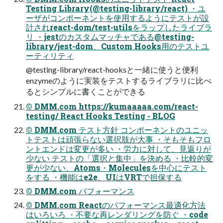
Testing Library(@testing-library/react) ・ユ
ーザがコンポーネントを使用するようにテストが設
計されreact-dom/test-utilsをラップしたライブラ
リ ・jestのカスタムマッチャである@testing-
library/jest-dom、Custom Hooks用のテストユ
ーティリティ
@testing-library/react-hooksと一緒に使うと便利
enzymeのように実装をテストするライブラリに比べ
るとシンプルに書くことができる
© DMM.com https://kumaaaaa.com/react-
testing/ React Hooks Testing - BLOG
© DMM.com テスト方針 コンポーネントのユニッ
トテストは頑張らない選択肢が大事 ・そもそもフロ
ントエンドは変更が多い ・労力に対して、見返りが
少ない テストの「選択と集中」を決める ・比較的変
更が少ない、Atoms・Moleculesを中心にテスト
をする ・機能はe2e、UIはVRTで担保する
© DMM.com パフォーマンス
© DMM.com Reactのパフォーマンス最適化方法
はいろいろ ・不要な再レンダリングを防ぐ ・code