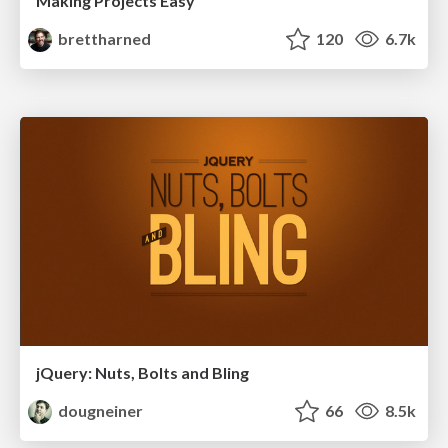
Making Projects Easy
brettharned
120
6.7k
jQuery: Nuts, Bolts and Bling
dougneiner
66
8.5k