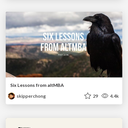
Six Lessons from altMBA
skipperchong
29
4.4k