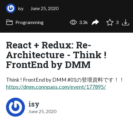
isy
June 25, 2020
Programming
3.3k
3
React + Redux: Re-
Architecture - Think !
FrontEnd by DMM
Think ! FrontEnd by DMM #01の登壇資料です！！
https://dmm.connpass.com/event/177895/
isy
June 25, 2020