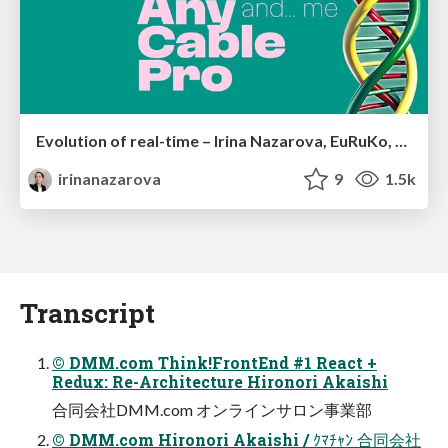
Evolution of real-time – Irina Nazarova, EuRuKo, 2024
irinanazarova
9
1.5k
Transcript
© DMM.com Think!FrontEnd #1 React +
Redux: Re-Architecture Hironori Akaishi
合同会社DMM.com オンラインサロン事業部
© DMM.com Hironori Akaishi / ｸﾏﾁｬﾝ 合同会社