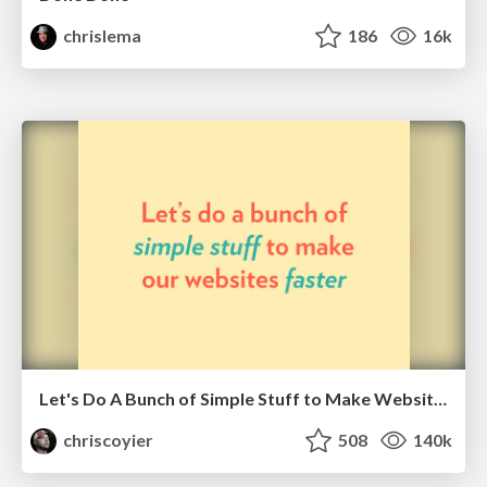
chrislema
186
16k
Let's Do A Bunch of Simple Stuff to Make Websites Faster
chriscoyier
508
140k