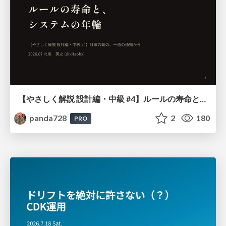
【やさしく解説 設計編・中級 #4】ルールの寿命と、システムの年輪
panda728
2
180
PRO