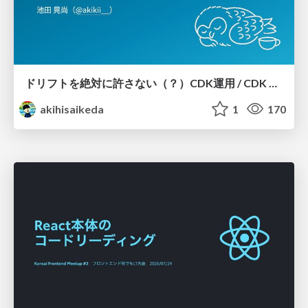
ドリフトを絶対に許さない（？）CDK運用 / CDK Ops with Zero Tolerance for Drifts (?)
akihisaikeda
1
170