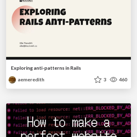
Exploring anti-patterns in Rails
aemeredith
3
460