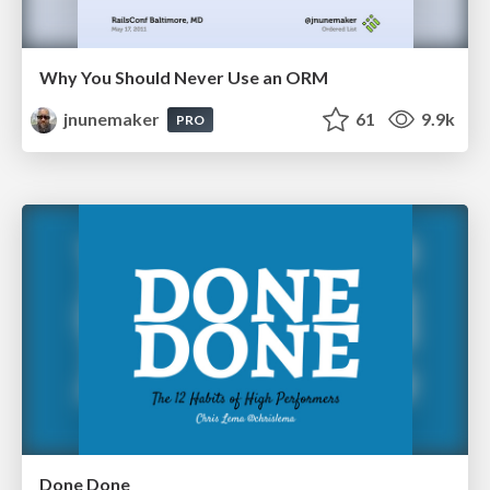
Why You Should Never Use an ORM
jnunemaker
61
9.9k
PRO
Done Done