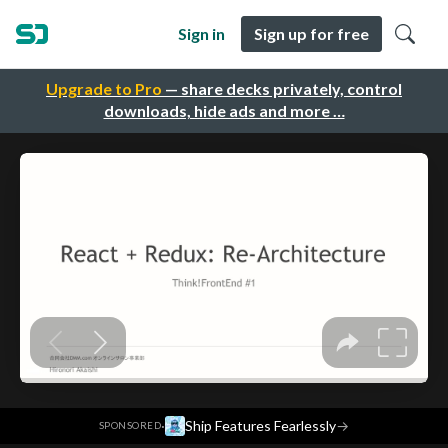
Sign in
Sign up for free
Upgrade to Pro
— share decks privately, control
downloads, hide ads and more …
·
Ship Features Fearlessly
→
SPONSORED