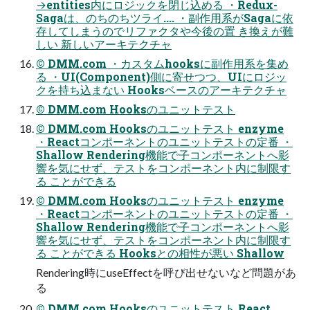
→entities内にロジックを閉じ込める ・Redux-
Sagaは、のちのちツライ.... ・副作用系がSagaに依
存してしまうのでリファクタや今後の置 き換えが難
しい 新しいアーキテクチャ
© DMM.com ・カスタムhooksに副作用系を集め
る ・UI(Component)側に寄せつつ、UIにロジッ
クを持ち込まない Hooksベースのアーキテクチャ
© DMM.com Hooksのユニットテスト
© DMM.com Hooksのユニットテスト enzyme
・Reactコンポーネントのユニットテストの定番 ・
Shallow Rendering機能で子コンポーネントへ影
響を気にせず、テストをコンポーネント内に制限す
る ことができる
© DMM.com Hooksのユニットテスト enzyme
・Reactコンポーネントのユニットテストの定番 ・
Shallow Rendering機能で子コンポーネントへ影
響を気にせず、テストをコンポーネント内に制限す
る ことができる Hooksとの相性が悪い Shallow
Rendering時にuseEffectを呼び出せないなど問題があ
る
© DMM.com Hooksのユニットテスト React