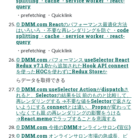
splitting ・cache ・service worker ・react-
query
・prefetching ・Quicklink
© DMM.com Reactのパフォーマンス最適化方法
はいろいろ ・不要な再レンダリングを防ぐ ・code
splitting ・cache ・service worker ・react-
query
・prefetching ・Quicklink
© DMM.com パフォーマンス useSelector React
Redux v7.1.0から追加されたHook API connect
を使ったHOCを使わずにRedux Storeか
らデータを取得できる
© DMM.com useSelector Actionがdispatchさ
れると、Selectorの結果を以 前のものと比較して、
再レンダリングする →不要な値をSelectorで返さな
いようにする connectとは違い、Propsが変わって
いなくても親 の再レンダリングの影響をうける
→React.memoでラップすることを意識する
© DMM.com 今後のDMMオンラインサロン(宣伝)
© DMM.com オンラインサロン市場の急成長、ビ