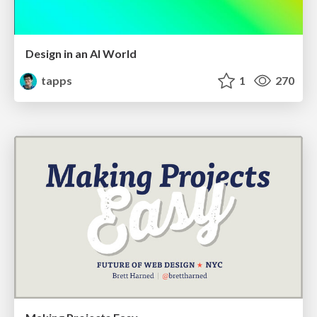
Design in an AI World
tapps
1
270