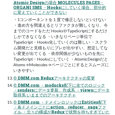
Atomic Designの場合 MOLECULES PAGES・
ORGANI SMS ・Hooksにしていく場合、部分的
に変えていくことができない
・1コンポーネントを１度で修正しないといけない
・進め方を間違えるとリファクタが難しくなり、今
までのコードをただ HooksやTypeScriptにするだけ
しかできなくなる ・いきなりページ単位で
TypeScript・Hooks化していくのは難しい ・スクラ
ム開発だと見積もりにブレが出やすい、想定してな
い変更が出てくる ・依存関係が少ないものを先に
TypeScript・Hooksにしていく ・AtomicDesignだと
Atoms→Molecules→ページごとにするとスムーズに
いきやすい
© DMM.com Reduxアーキテクチャの変更
© DMM.com ・moducks配下に全てのロジック
・sendersにデータ更新、作成系 ・viewsにデータ
取得系 いままでのアーキテクチャ
© DMM.com ・ドメインロジックはEntities配下
・各ドメインごとにaction、reducer、sagaファ
イル ・元々の構成がReduxで状態を持ちすぎていた