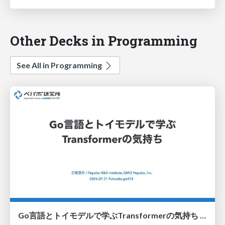
Other Decks in Programming
See All in Programming
Go言語とトイモデルで学ぶTransformerの気持ち / fukuokago23-transformer