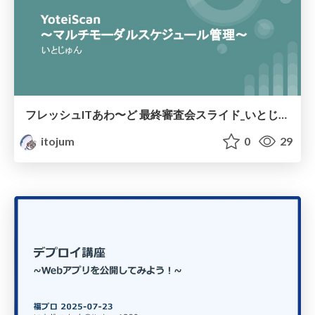
フレッシュITあわ〜ど 最終審査会スライド_いとじゅん
itojum
0
29