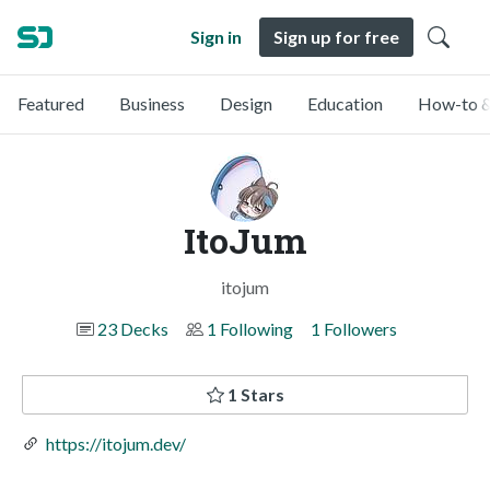
Sign in
Sign up for free
Featured
Business
Design
Education
How-to &
ItoJum
itojum
23 Decks
1 Following
1 Followers
1 Stars
https://itojum.dev/