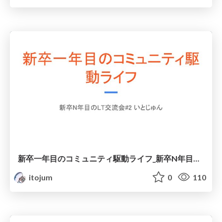
新卒一年目のコミュニティ駆動ライフ_新卒N年目のLT交流会.pdf
itojum
0
110