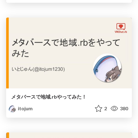
メタバースで地域.rbやってみた！
itojum
2
380