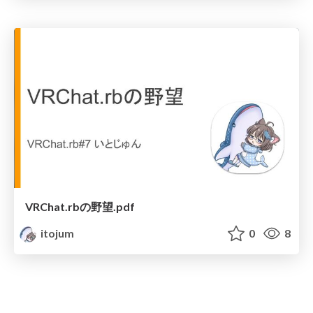
VRChat.rbの野望.pdf
itojum
0
8