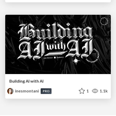
Building AI with AI
inesmontani
1
1.1k
PRO