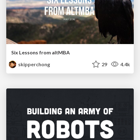
Six Lessons from altMBA
skipperchong
29
4.4k