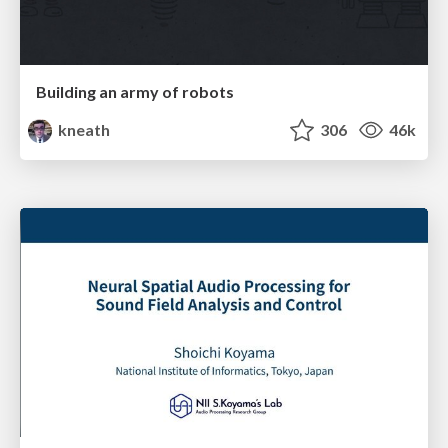
Building an army of robots
kneath
306
46k