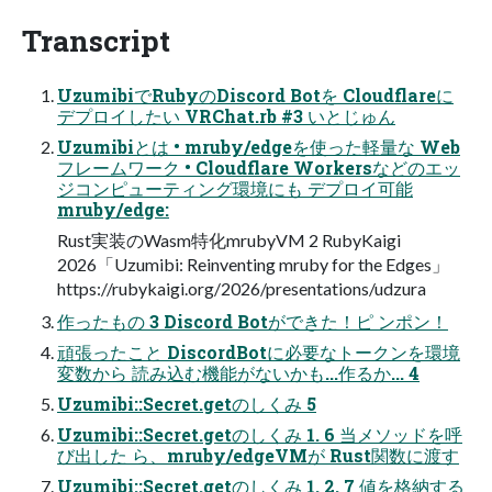
Transcript
UzumibiでRubyのDiscord Botを Cloudflareに
デプロイしたい VRChat.rb #3 いとじゅん
Uzumibiとは • mruby/edgeを使った軽量な Web
フレームワーク • Cloudflare Workersなどのエッ
ジコンピューティング環境にも デプロイ可能
mruby/edge:
Rust実装のWasm特化mrubyVM 2 RubyKaigi
2026「Uzumibi: Reinventing mruby for the Edges」
https://rubykaigi.org/2026/presentations/udzura
作ったもの 3 Discord Botができた！ピ ンポン！
頑張ったこと DiscordBotに必要なトークンを環境
変数から 読み込む機能がないかも...作るか... 4
Uzumibi::Secret.getのしくみ 5
Uzumibi::Secret.getのしくみ 1. 6 当メソッドを呼
び出した ら、mruby/edgeVMが Rust関数に渡す
Uzumibi::Secret.getのしくみ 1. 2. 7 値を格納する