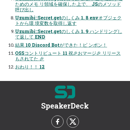
ためのメモ リ領域を確保した上で、 JSのメソッド
呼び出し
Uzumibi::Secret.getのしくみ 1. 8 envオブジェク
トから環 境変数を取得し返す
Uzumibi::Secret.getのしくみ 1. 9 ハンドリングし
て返して END
結果 10 Discord Botができた！ピ ンポン！
OSSコントリビュート 11 祝🎉おマージ🎉 リリース
もされてた 🎉
おわり！！ 12
SpeakerDeck