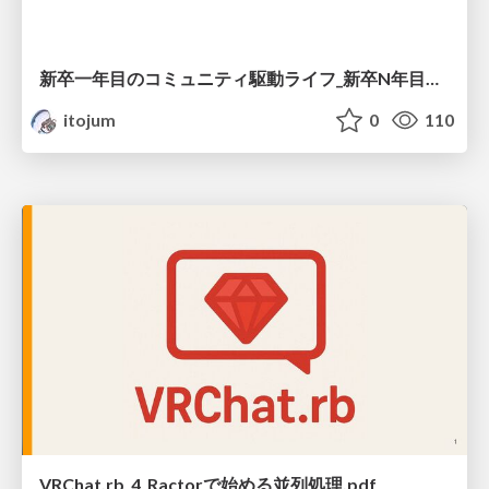
新卒一年目のコミュニティ駆動ライフ_新卒N年目のLT交流会.pdf
itojum
0
110
VRChat.rb_4_Ractorで始める並列処理.pdf