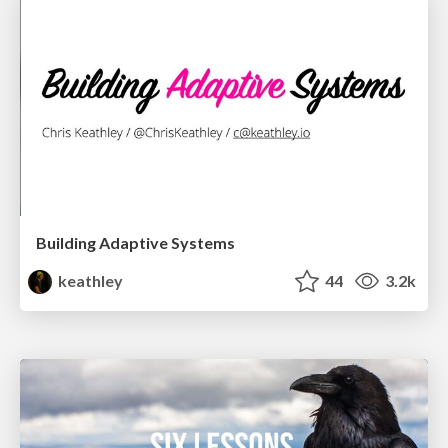
Building Adaptive Systems
keathley
44
3.2k