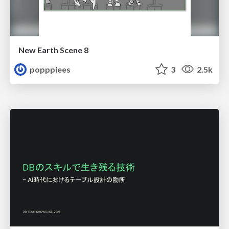
New Earth Scene 8
popppiees
3
2.5k