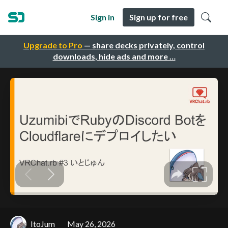
Sign in
Sign up for free
Upgrade to Pro
— share decks privately, control
downloads, hide ads and more …
ItoJum
May 26, 2026