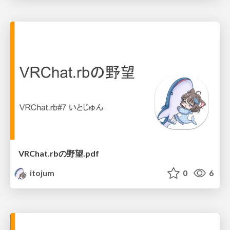
VRChat.rbの野望.pdf
itojum
0
6