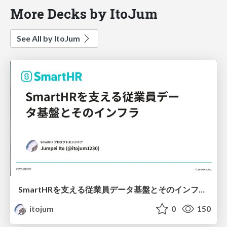
More Decks by ItoJum
See All by ItoJum
SmartHRを支える従業員データ基盤とそのインフラ_Innovative Crosstalk Jamboree Geeks '26
itojum
0
150