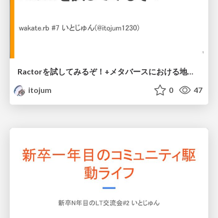
Ractorを試してみるぞ！+メタバースにおける地域.rbをやっているぜ
itojum
0
47