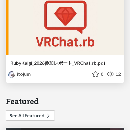
RubyKaigi_2026参加レポート_VRChat.rb.pdf
itojum
0
12
Featured
See All Featured