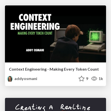
Context Engineering - Making Every Token Count
addyosmani
9
1k