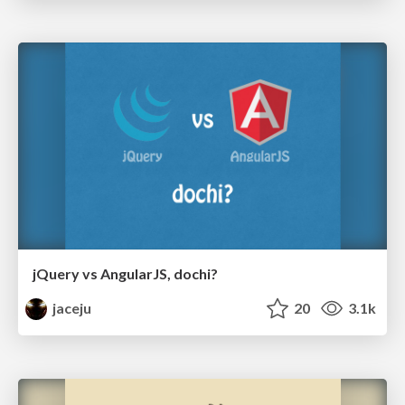
jQuery vs AngularJS, dochi?
jaceju
20
3.1k