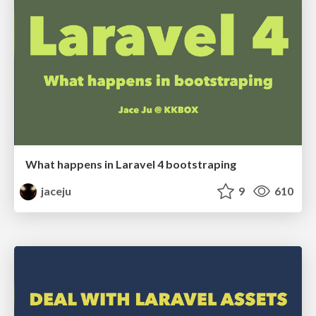
What happens in Laravel 4 bootstraping
jaceju
9
610