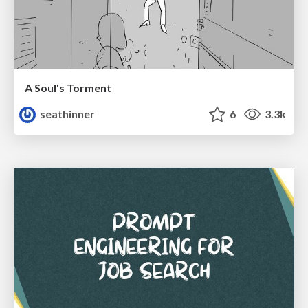
A Soul's Torment
seathinner
6
3.3k