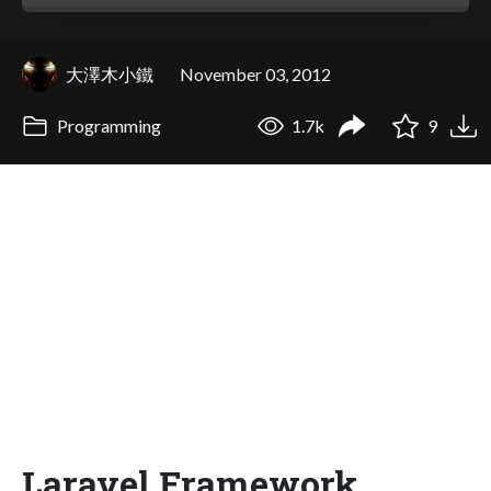
大澤木小鐵
November 03, 2012
Programming
1.7k
9
Laravel Framework