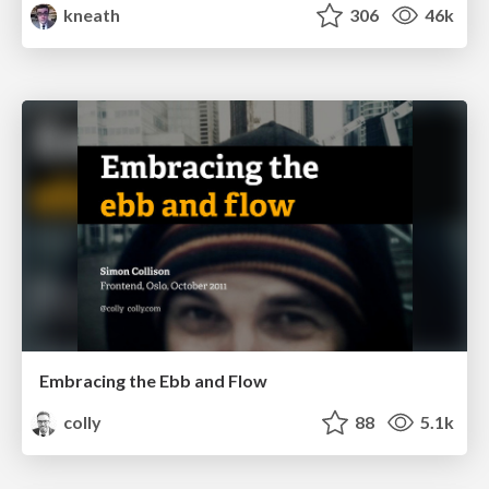
kneath
306
46k
Embracing the Ebb and Flow
colly
88
5.1k