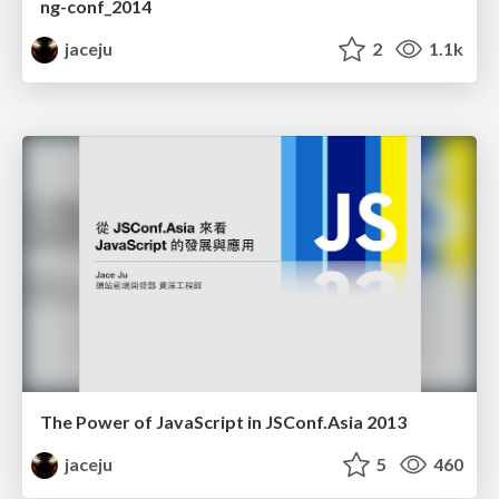
ng-conf_2014
jaceju
2
1.1k
The Power of JavaScript in JSConf.Asia 2013
jaceju
5
460