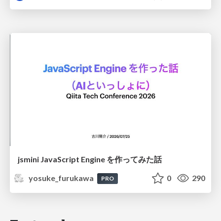
jsmini JavaScript Engine を作ってみた話
yosuke_furukawa
0
290
PRO