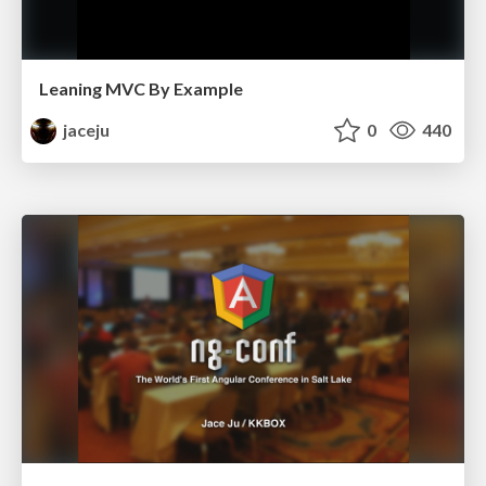
Leaning MVC By Example
jaceju
0
440