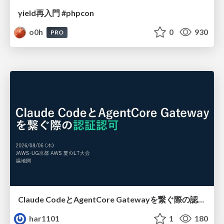
yield再入門 #phpcon
o0h
0
930
PRO
Claude CodeとAgentCore Gatewayを繋ぐ際の認証認可 / Authentication and authorization when connecting Claude Code with AgentCore Gateway
har1101
1
180