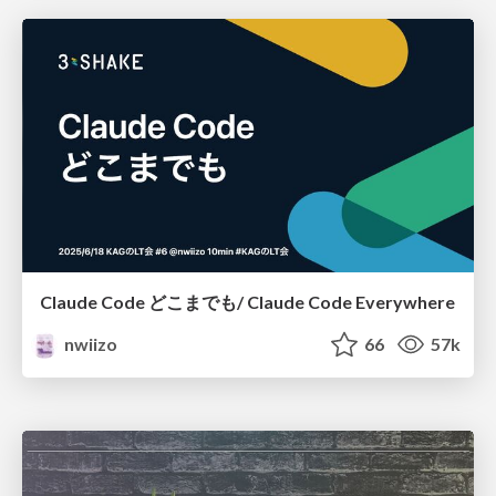
Claude Code どこまでも/ Claude Code Everywhere
nwiizo
66
57k