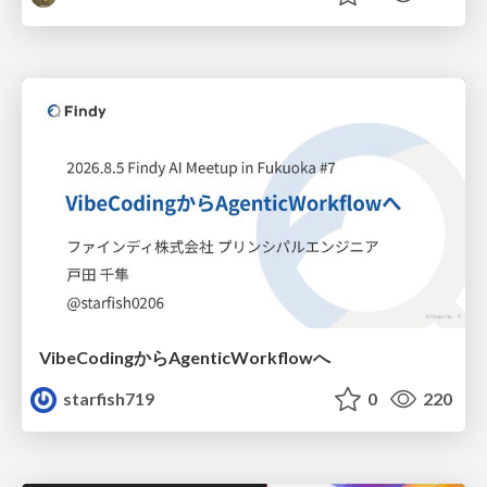
VibeCodingからAgenticWorkflowへ
starfish719
0
220