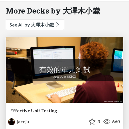
More Decks by 大澤木小鐵
See All by 大澤木小鐵
Effective Unit Testing
jaceju
3
660