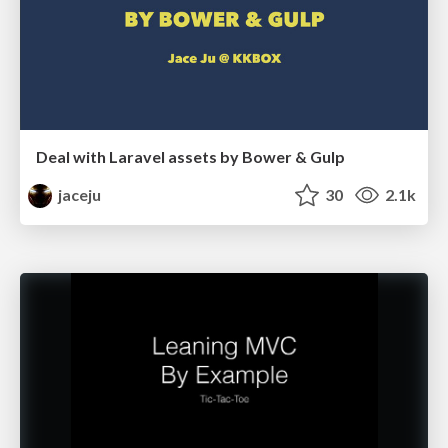
Deal with Laravel assets by Bower & Gulp
jaceju
30
2.1k