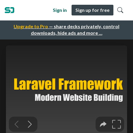
Sign in
Sign up for free
Upgrade to Pro
— share decks privately, control
downloads, hide ads and more …