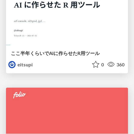
ここ半年くらいでAIに作らせたR用ツール
eitsupi
0
360