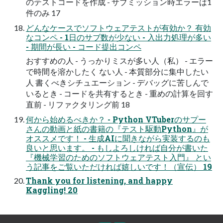
のテストコードを作成 - サブミッション時エラーは1
件のみ 17
どんなケースでソフトウェアテストが有効か？ 有効
なコンペ - 1日のサブ数が少ない - 入出力処理が多い
- 期間が長い - コード提出コンペ
おすすめの人 - うっかりミスが多い人（私） - エラー
で時間を溶かしたく ない人 - 本質部分に集中したい
人 書くべきシチュエーション - デバッグに苦しんで
いるとき - コードを共有するとき - 重めの計算を回す
直前 - リファクタリング前 18
何から始めるべきか？ - Python VTuberのサプー
さんの動画と紙の書籍の『テスト駆動Python』が
オススメです！ - 生成AIに聞きながら実装するのも
良いと思います。 - もしよろしければ自分が書いた
『機械学習のためのソフトウェアテスト入門』 とい
う記事をご覧いただければ嬉しいです！（宣伝） 19
Thank you for listening, and happy
Kaggling! 20