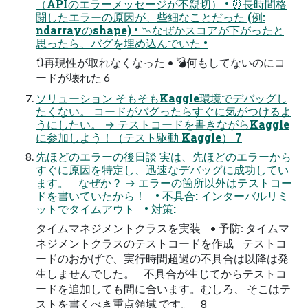
（APIのエラーメッセージが不親切） • ⏰長時間格
闘したエラーの原因が、些細なことだった (例:
ndarrayのshape) • 📉なぜかスコアが下がったと
思ったら、バグを埋め込んでいた •
🔃再現性が取れなくなった • 💣何もしてないのにコ
ードが壊れた 6
ソリューション そもそもKaggle環境でデバッグし
たくない。 コードがバグったらすぐに気がつけるよ
うにしたい。 → テストコードを書きながらKaggle
に参加しよう！（テスト駆動 Kaggle） 7
先ほどのエラーの後日談 実は、先ほどのエラーから
すぐに原因を特定し、迅速なデバッグに成功してい
ます。 なぜか？ → エラーの箇所以外はテストコー
ドを書いていたから！ • 不具合: インターバルリミ
ットでタイムアウト • 対策:
タイムマネジメントクラスを実装 • 予防: タイムマ
ネジメントクラスのテストコードを作成 テストコ
ードのおかげで、実行時間超過の不具合は以降は発
生しませんでした。 不具合が生じてからテストコ
ードを追加しても間に合います。むしろ、 そこはテ
ストを書くべき重点領域 です。 8