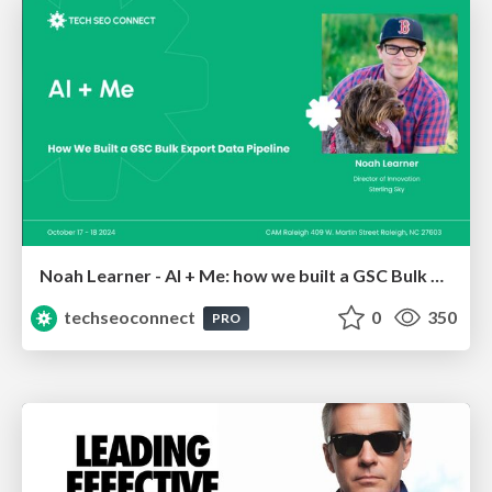
Noah Learner - AI + Me: how we built a GSC Bulk Export data pipeline
techseoconnect
0
350
PRO