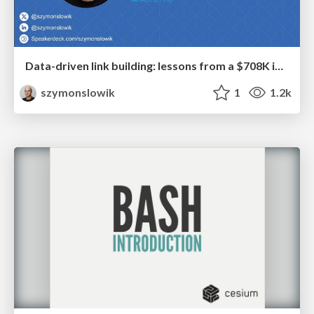
Data-driven link building: lessons from a $708K investment (BrightonSEO talk)
szymonslowik
1
1.2k