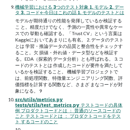
機械学習における 3つのテスト対象 1. モデル 2. デー
タ 3. コード←今日はこれの話 1. モデルのテストとは
モデルが期待通りの性能を発揮しているか検証する
こ と。精度だけでなく、予測の一貫性や異常なケー
スでの 挙動も確認する。「Trust CV」という言葉は
Kaggleにお いてあまりにも有名。 2. データのテスト
とは 学習・推論データの品質と整合性をチェックす
ること。欠 損値・外れ値・データ型などを検証す
る。EDA（探索的 データ分析）とも呼ばれる。 3. コ
ードのテストとは 作成したコードが要件を満たして
いるかを検証すること。 機械学習プロジェクトで
は、前処理関数、特徴量エンジ ニアリング関数、評
価指標を計算する関数など、さまざ まなコードが対
象になる。 9
src/utils/metrics.py
tests/utils/test_metrics.py テストコードの具体
例 プロダクトコードとは ： 普通のソースコードの
こと テストコードとは ： プロダクトコードをテス
ト するコードのこと
10