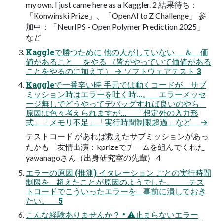
my own. I just came here as a Kaggler. 2 結果待ち：
「Konwinski Prize」、「OpenAI to Z Challenge」 参
加中：「NeurIPS - Open Polymer Prediction 2025」
など
Kaggleで勝つために 他の人がしていない ＆ 価
値があること をやる （皆がやっていて価値がある
ことをやるのに加えて） → ソフトウェアテスト 3
Kaggleで一番辛い時 手元では動くコードが、サブ
ミッション時はエラーを吐く時...。 エラーメッセ
ージ無しでどうやってデバッグすれば良いのやら
原因は色々考えられますが... 「想定外の入力形
式」「メモリ不足」「実行時間制限超過」など →
テストコード があれば救えたサブミッションがあっ
たかも 友情出演：kprizeでチームを組んでくれた
yawanagoさん（出身研究室の先輩） 4
エラーの原因 (推測) イタレーション ごとの実行時間
制限を 超えたことが原因のようでした。 テス
トコードでこういったエラーを 事前に潰しておき
たい。 5
こんな経験ありませんか？ • ⚠止まらないエラー