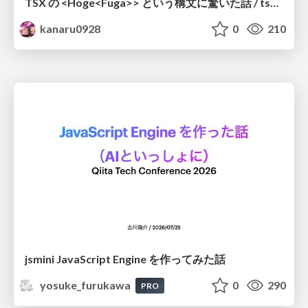
TSX の <Hoge<Fuga>> という構文に驚いた話 / tsx-type-argument-syntax
kanaru0928
0
210
jsmini JavaScript Engine を作ってみた話
yosuke_furukawa
0
290
PRO