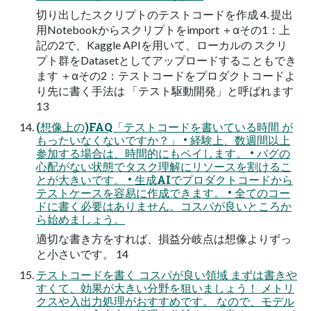
切り出したスクリプトのテストコードを作成 4. 提出
用Notebookからスクリプトをimport ＋αその1：上
記の2で、Kaggle APIを用いて、ローカルの スクリ
プト群をDatasetとしてアップロードすることもでき
ます ＋αその2：テストコードをプロダクトコードよ
り先に書く手法は 「テスト駆動開発」と呼ばれます
13
(想像上の)FAQ「テストコードを書いている時間 が
もったいなくないですか？」 • 経験上、数週間以上
参加する場合は、時間的にもペイします。 • バグの
心配がない状態でタスク理解にリソースを割けるこ
とが大きいです。 • 生成AIでプロダクトコードから
テストケースを容易に作成できます。 • 全てのコー
ドに書く必要はありません。コスパが良いところか
ら始めましょう。
適切な書き方をすれば、損益分岐点は想像よりずっ
と小さいです。 14
テストコードを書く コスパが良い領域 まずは書きや
すくて、効果が大きい分野を狙いましょう！ メトリ
クスや入出力処理がおすすめです。 なので、モデル