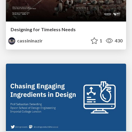
Designing for Timeless Needs
cassininazir
1
430