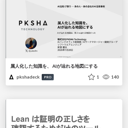
属人化した知識を、 AIが辿れる地図にする
pkshadeck
1
140
PRO