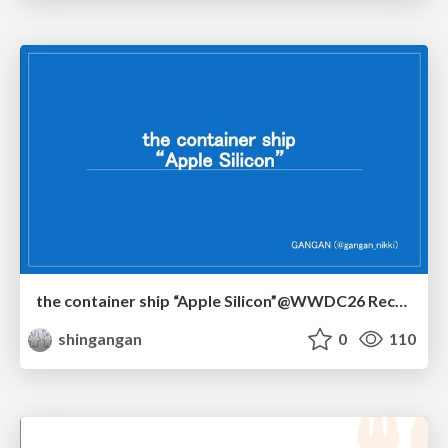
the container ship “Apple Silicon”@WWDC26 Recap -Japan-\(region).swift
shingangan
0
110