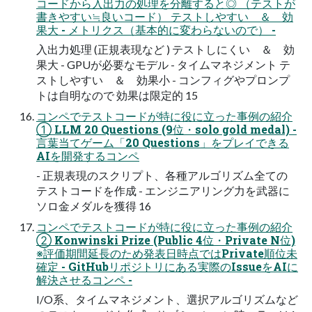
コードから入出力の処理を分離すると◎ （テストが
書きやすい≒良いコード） テストしやすい ＆ 効
果大 - メトリクス（基本的に変わらないので） -
入出力処理 (正規表現など ) テストしにくい ＆ 効
果大 - GPUが必要なモデル - タイムマネジメント テ
ストしやすい ＆ 効果小 - コンフィグやプロンプ
トは自明なので 効果は限定的 15
コンペでテストコードが特に役に立った事例の紹介
① LLM 20 Questions (9位・solo gold medal) -
言葉当てゲーム「20 Questions」をプレイできる
AIを開発するコンペ
- 正規表現のスクリプト、各種アルゴリズム全ての
テストコードを作成 - エンジニアリング力を武器に
ソロ金メダルを獲得 16
コンペでテストコードが特に役に立った事例の紹介
② Konwinski Prize (Public 4位・Private N位)
※評価期間延長のため発表日時点ではPrivate順位未
確定 - GitHubリポジトリにある実際のIssueをAIに
解決させるコンペ -
I/O系、タイムマネジメント、選択アルゴリズムなど