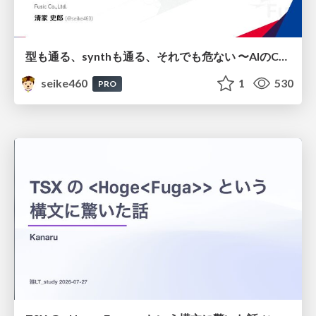
型も通る、synthも通る、それでも危ない 〜AIのCDKの権限とコストを機械で検証する〜 / It Passes Type Checks, It Passes Synth Checks, but It’s Still Risky — Automatically Verifying Permissions and Costs in AI’s CDK —
seike460
1
530
PRO