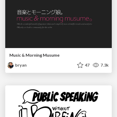
Music & Morning Musume
bryan
47
7.3k