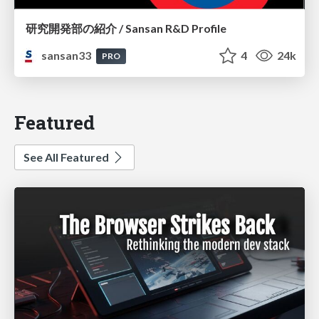
研究開発部の紹介 / Sansan R&D Profile
sansan33
4
24k
PRO
Featured
See All Featured