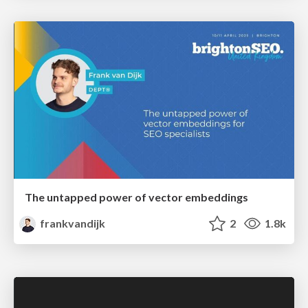
The untapped power of vector embeddings
frankvandijk
2
1.8k