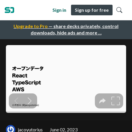
Sign in
Sign up for free
Upgrade to Pro
— share decks privately, control
downloads, hide ads and more …
jacoyutorius
June 02, 2023