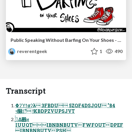
Public Speaking Without Barfing On Your Shoes - THAT 2023
reverentgeek
1
490
Transcript
Φʔϓϯσʔλ 3FBDU 5ZQF4DSJQU "84
খ໦༔ే !KBDPZVUPSJVT
࡞͍ͬͯΔ΋ͷ
IUUQTIBNBNBUTVFWFOUTDPEF
IBNBNBUTVPSH