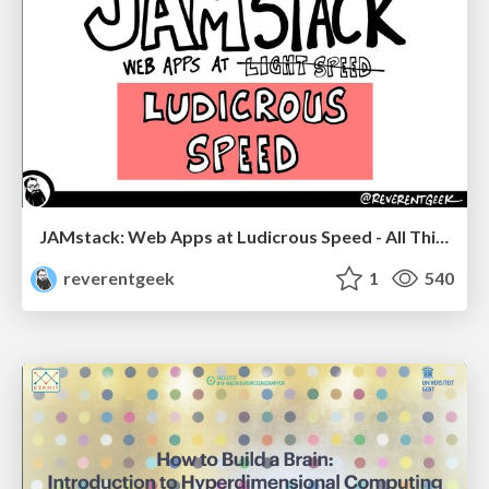
JAMstack: Web Apps at Ludicrous Speed - All Things Open 2022
reverentgeek
1
540