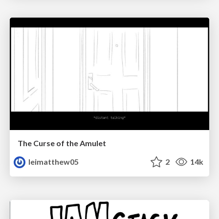
The Curse of the Amulet
leimatthew05
2
14k