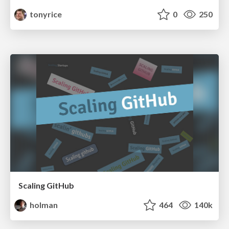
tonyrice
0
250
Scaling GitHub
holman
464
140k