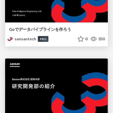
Goでデータパイプラインを作ろう
sansantech
0
350
PRO