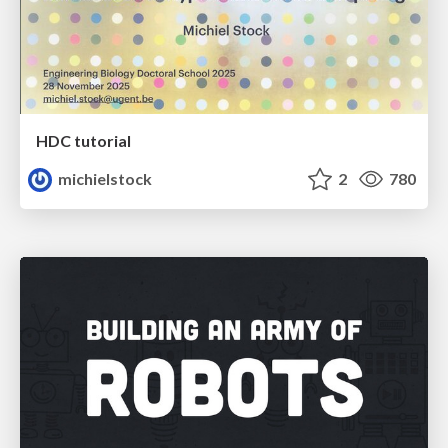
HDC tutorial
michielstock
2
780