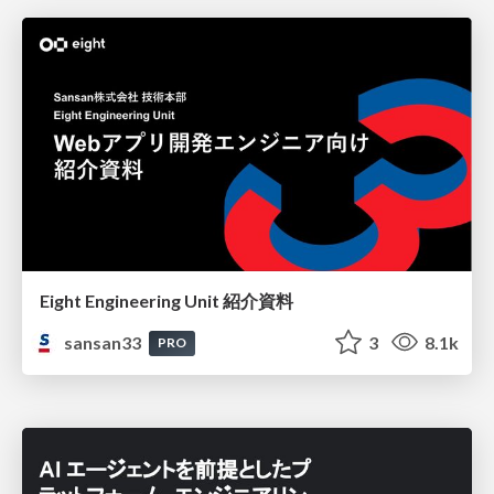
Eight Engineering Unit 紹介資料
sansan33
3
8.1k
PRO