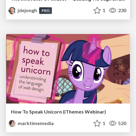
jdejongh
1
230
PRO
How To Speak Unicorn (iThemes Webinar)
marktimemedia
1
520