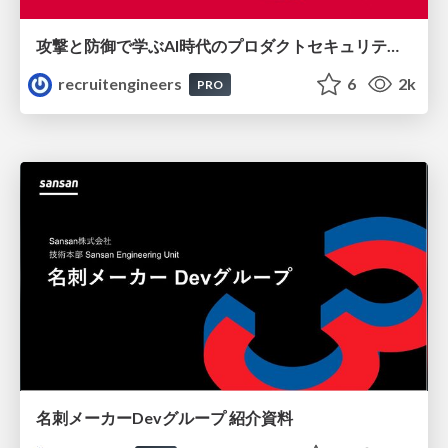
攻撃と防御で学ぶAI時代のプロダクトセキュリティ演習
recruitengineers
6
2k
PRO
名刺メーカーDevグループ 紹介資料