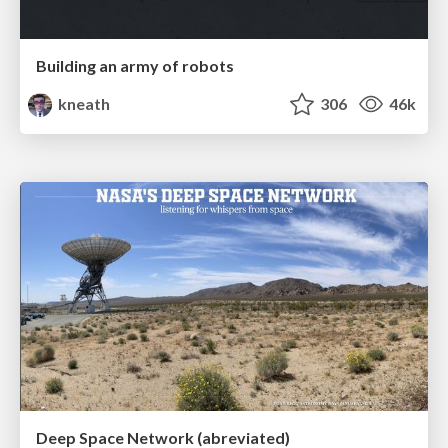
Building an army of robots
kneath
306
46k
Deep Space Network (abreviated)