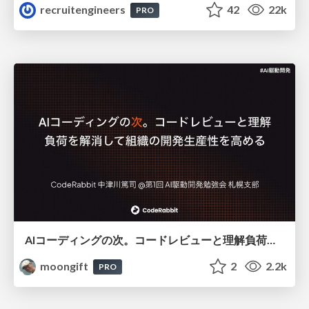
recruitengineers
42
22k
PRO
AIコーディングの次。コードレビューと理解負荷を解消して組織の開発生産性を高める
moongift
2
2.2k
PRO