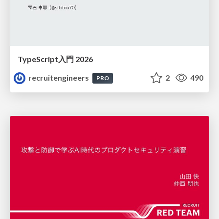
TypeScript入門 2026
recruitengineers
2
490
PRO